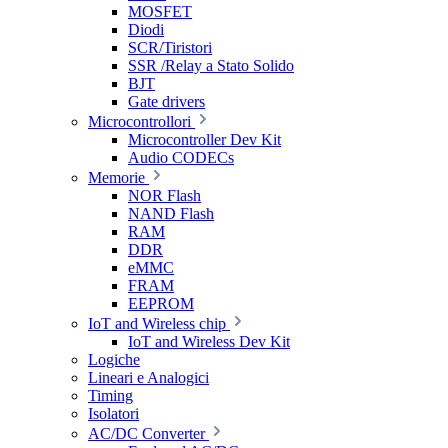
MOSFET
Diodi
SCR/Tiristori
SSR /Relay a Stato Solido
BJT
Gate drivers
Microcontrollori
Microcontroller Dev Kit
Audio CODECs
Memorie
NOR Flash
NAND Flash
RAM
DDR
eMMC
FRAM
EEPROM
IoT and Wireless chip
IoT and Wireless Dev Kit
Logiche
Lineari e Analogici
Timing
Isolatori
AC/DC Converter