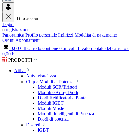
Il tuo account
Login
o
registrazione
Panoramica
Profilo personale
Indirizzi
Modalità di pagamento
Ordini
Abbonamenti
0,00 €
Il carrello contiene 0 articoli. Il valore totale del carrello è
0,00 €.
PRODOTTI
Attivi
Attivi visualizza
Chip e Moduli di Potenza
Moduli SCR/Tiristori
Moduli e Array Diodi
Diodi Rettificatori a Ponte
Moduli IGBT
Moduli Mosfet
Moduli iIntelligenti di Potenza
Diodi di potenza
Discreti
IGBT