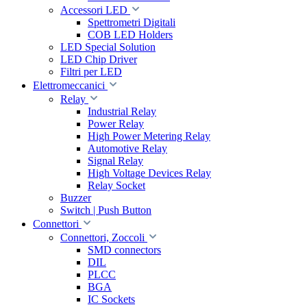
Accessori LED
Spettrometri Digitali
COB LED Holders
LED Special Solution
LED Chip Driver
Filtri per LED
Elettromeccanici
Relay
Industrial Relay
Power Relay
High Power Metering Relay
Automotive Relay
Signal Relay
High Voltage Devices Relay
Relay Socket
Buzzer
Switch | Push Button
Connettori
Connettori, Zoccoli
SMD connectors
DIL
PLCC
BGA
IC Sockets