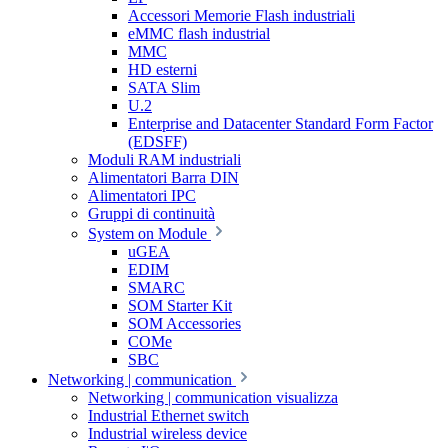
Accessori Memorie Flash industriali
eMMC flash industrial
MMC
HD esterni
SATA Slim
U.2
Enterprise and Datacenter Standard Form Factor
(EDSFF)
Moduli RAM industriali
Alimentatori Barra DIN
Alimentatori IPC
Gruppi di continuità
System on Module
uGEA
EDIM
SMARC
SOM Starter Kit
SOM Accessories
COMe
SBC
Networking | communication
Networking | communication visualizza
Industrial Ethernet switch
Industrial wireless device