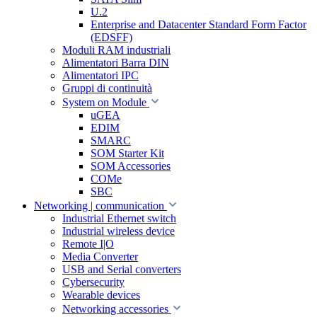
U.2
Enterprise and Datacenter Standard Form Factor
(EDSFF)
Moduli RAM industriali
Alimentatori Barra DIN
Alimentatori IPC
Gruppi di continuità
System on Module
uGEA
EDIM
SMARC
SOM Starter Kit
SOM Accessories
COMe
SBC
Networking | communication
Industrial Ethernet switch
Industrial wireless device
Remote I|O
Media Converter
USB and Serial converters
Cybersecurity
Wearable devices
Networking accessories