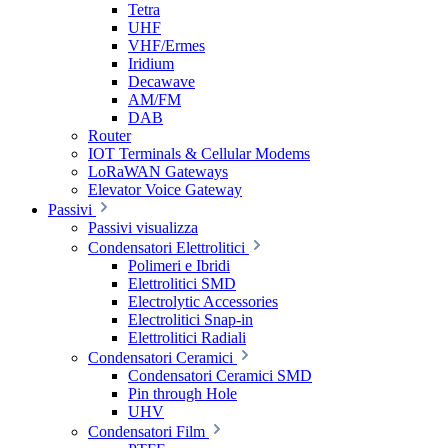
Tetra
UHF
VHF/Ermes
Iridium
Decawave
AM/FM
DAB
Router
IOT Terminals & Cellular Modems
LoRaWAN Gateways
Elevator Voice Gateway
Passivi
Passivi visualizza
Condensatori Elettrolitici
Polimeri e Ibridi
Elettrolitici SMD
Electrolytic Accessories
Electrolitici Snap-in
Elettrolitici Radiali
Condensatori Ceramici
Condensatori Ceramici SMD
Pin through Hole
UHV
Condensatori Film