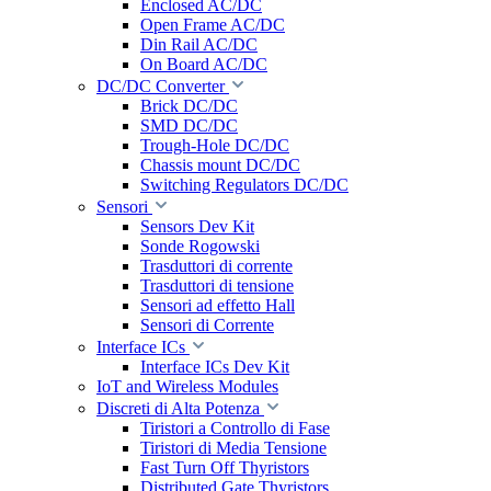
Enclosed AC/DC
Open Frame AC/DC
Din Rail AC/DC
On Board AC/DC
DC/DC Converter
Brick DC/DC
SMD DC/DC
Trough-Hole DC/DC
Chassis mount DC/DC
Switching Regulators DC/DC
Sensori
Sensors Dev Kit
Sonde Rogowski
Trasduttori di corrente
Trasduttori di tensione
Sensori ad effetto Hall
Sensori di Corrente
Interface ICs
Interface ICs Dev Kit
IoT and Wireless Modules
Discreti di Alta Potenza
Tiristori a Controllo di Fase
Tiristori di Media Tensione
Fast Turn Off Thyristors
Distributed Gate Thyristors