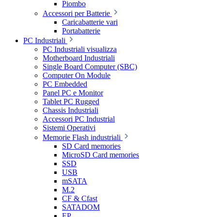
Piombo
Accessori per Batterie
Caricabatterie vari
Portabatterie
PC Industriali
PC Industriali visualizza
Motherboard Industriali
Single Board Computer (SBC)
Computer On Module
PC Embedded
Panel PC e Monitor
Tablet PC Rugged
Chassis Industriali
Accessori PC Industrial
Sistemi Operativi
Memorie Flash industriali
SD Card memories
MicroSD Card memories
SSD
USB
mSATA
M.2
CF & Cfast
SATADOM
EP