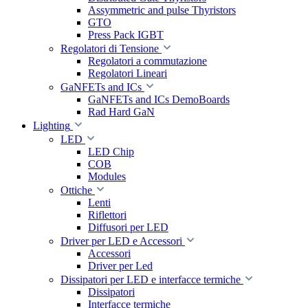
Assymmetric and pulse Thyristors
GTO
Press Pack IGBT
Regolatori di Tensione
Regolatori a commutazione
Regolatori Lineari
GaNFETs and ICs
GaNFETs and ICs DemoBoards
Rad Hard GaN
Lighting
LED
LED Chip
COB
Modules
Ottiche
Lenti
Riflettori
Diffusori per LED
Driver per LED e Accessori
Accessori
Driver per Led
Dissipatori per LED e interfacce termiche
Dissipatori
Interfacce termiche