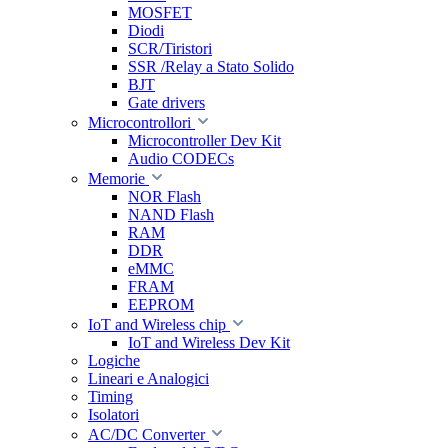
MOSFET
Diodi
SCR/Tiristori
SSR /Relay a Stato Solido
BJT
Gate drivers
Microcontrollori
Microcontroller Dev Kit
Audio CODECs
Memorie
NOR Flash
NAND Flash
RAM
DDR
eMMC
FRAM
EEPROM
IoT and Wireless chip
IoT and Wireless Dev Kit
Logiche
Lineari e Analogici
Timing
Isolatori
AC/DC Converter