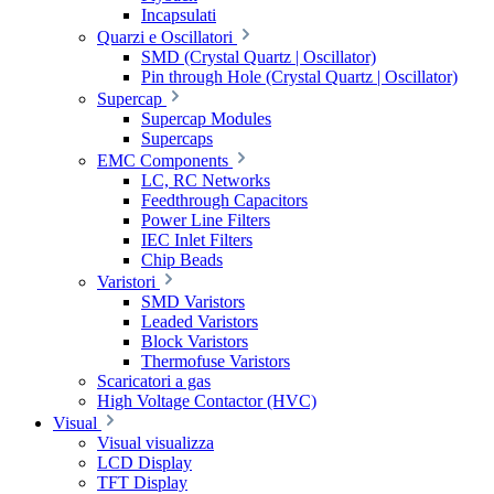
Incapsulati
Quarzi e Oscillatori
SMD (Crystal Quartz | Oscillator)
Pin through Hole (Crystal Quartz | Oscillator)
Supercap
Supercap Modules
Supercaps
EMC Components
LC, RC Networks
Feedthrough Capacitors
Power Line Filters
IEC Inlet Filters
Chip Beads
Varistori
SMD Varistors
Leaded Varistors
Block Varistors
Thermofuse Varistors
Scaricatori a gas
High Voltage Contactor (HVC)
Visual
Visual visualizza
LCD Display
TFT Display