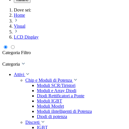
Dove sei:
Home
Visual
LCD Display
Categoria
Filtro
Categoria
Attivi
Chip e Moduli di Potenza
Moduli SCR/Tiristori
Moduli e Array Diodi
Diodi Rettificatori a Ponte
Moduli IGBT
Moduli Mosfet
Moduli iIntelligenti di Potenza
Diodi di potenza
Discreti
IGBT