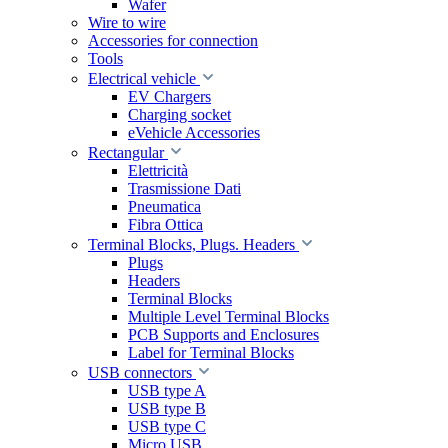
Wafer
Wire to wire
Accessories for connection
Tools
Electrical vehicle
EV Chargers
Charging socket
eVehicle Accessories
Rectangular
Elettricità
Trasmissione Dati
Pneumatica
Fibra Ottica
Terminal Blocks, Plugs. Headers
Plugs
Headers
Terminal Blocks
Multiple Level Terminal Blocks
PCB Supports and Enclosures
Label for Terminal Blocks
USB connectors
USB type A
USB type B
USB type C
Micro USB