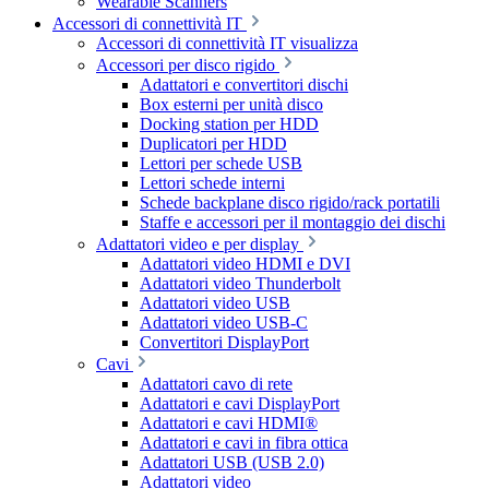
Wearable Scanners
Accessori di connettività IT
Accessori di connettività IT visualizza
Accessori per disco rigido
Adattatori e convertitori dischi
Box esterni per unità disco
Docking station per HDD
Duplicatori per HDD
Lettori per schede USB
Lettori schede interni
Schede backplane disco rigido/rack portatili
Staffe e accessori per il montaggio dei dischi
Adattatori video e per display
Adattatori video HDMI e DVI
Adattatori video Thunderbolt
Adattatori video USB
Adattatori video USB-C
Convertitori DisplayPort
Cavi
Adattatori cavo di rete
Adattatori e cavi DisplayPort
Adattatori e cavi HDMI®
Adattatori e cavi in fibra ottica
Adattatori USB (USB 2.0)
Adattatori video