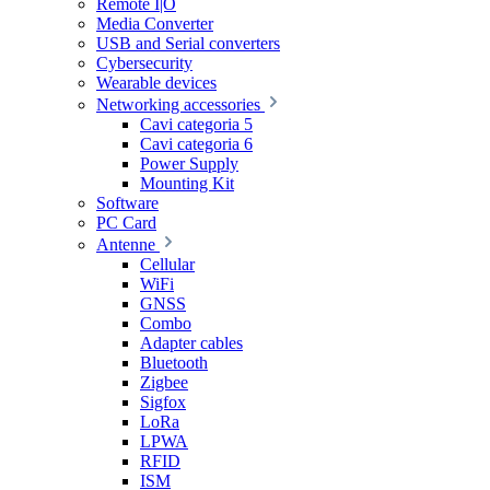
Remote I|O
Media Converter
USB and Serial converters
Cybersecurity
Wearable devices
Networking accessories
Cavi categoria 5
Cavi categoria 6
Power Supply
Mounting Kit
Software
PC Card
Antenne
Cellular
WiFi
GNSS
Combo
Adapter cables
Bluetooth
Zigbee
Sigfox
LoRa
LPWA
RFID
ISM