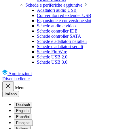
Schede e periferiche aggiuntive
Adattatori audio USB
Convertitori ed extender USB
Espansione e conversione slot
Schede audio e video
Schede controller IDE
Schede controller SATA
Schede e adattatori paralleli
Schede e adattatori seriali
Schede FireWire
Schede USB 2.0
Schede USB 3.0
Applicazioni
Diventa cliente
Menu
Italiano
Deutsch
English
Español
Français
Italiano