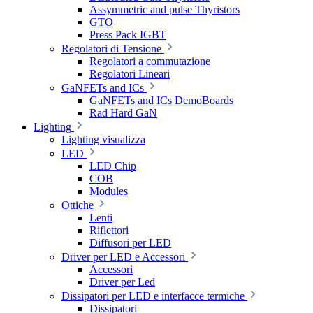
Assymmetric and pulse Thyristors
GTO
Press Pack IGBT
Regolatori di Tensione
Regolatori a commutazione
Regolatori Lineari
GaNFETs and ICs
GaNFETs and ICs DemoBoards
Rad Hard GaN
Lighting
Lighting visualizza
LED
LED Chip
COB
Modules
Ottiche
Lenti
Riflettori
Diffusori per LED
Driver per LED e Accessori
Accessori
Driver per Led
Dissipatori per LED e interfacce termiche
Dissipatori