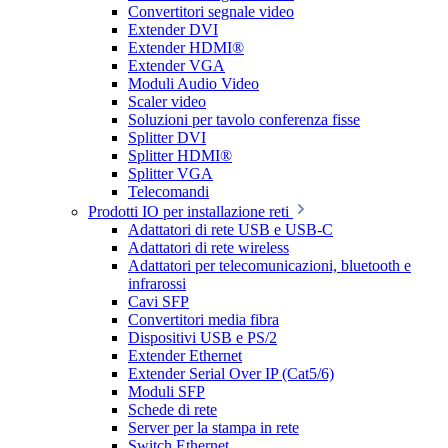
Convertitori segnale video
Extender DVI
Extender HDMI®
Extender VGA
Moduli Audio Video
Scaler video
Soluzioni per tavolo conferenza fisse
Splitter DVI
Splitter HDMI®
Splitter VGA
Telecomandi
Prodotti IO per installazione reti
Adattatori di rete USB e USB-C
Adattatori di rete wireless
Adattatori per telecomunicazioni, bluetooth e
infrarossi
Cavi SFP
Convertitori media fibra
Dispositivi USB e PS/2
Extender Ethernet
Extender Serial Over IP (Cat5/6)
Moduli SFP
Schede di rete
Server per la stampa in rete
Switch Ethernet