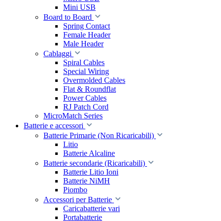
Mini USB
Board to Board
Spring Contact
Female Header
Male Header
Cablaggi
Spiral Cables
Special Wiring
Overmolded Cables
Flat & Roundflat
Power Cables
RJ Patch Cord
MicroMatch Series
Batterie e accessori
Batterie Primarie (Non Ricaricabili)
Litio
Batterie Alcaline
Batterie secondarie (Ricaricabili)
Batterie Litio Ioni
Batterie NiMH
Piombo
Accessori per Batterie
Caricabatterie vari
Portabatterie