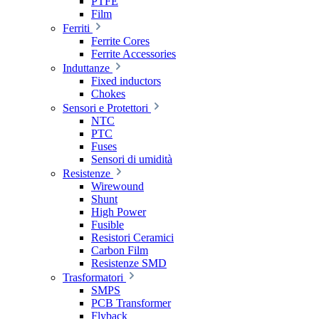
PTFE
Film
Ferriti
Ferrite Cores
Ferrite Accessories
Induttanze
Fixed inductors
Chokes
Sensori e Protettori
NTC
PTC
Fuses
Sensori di umidità
Resistenze
Wirewound
Shunt
High Power
Fusible
Resistori Ceramici
Carbon Film
Resistenze SMD
Trasformatori
SMPS
PCB Transformer
Flyback