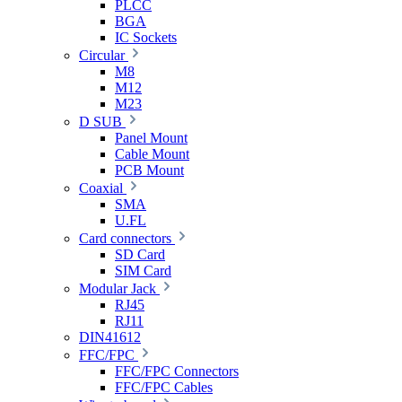
PLCC
BGA
IC Sockets
Circular
M8
M12
M23
D SUB
Panel Mount
Cable Mount
PCB Mount
Coaxial
SMA
U.FL
Card connectors
SD Card
SIM Card
Modular Jack
RJ45
RJ11
DIN41612
FFC/FPC
FFC/FPC Connectors
FFC/FPC Cables