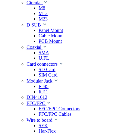
Circular
M8
M12
M23
D SUB
Panel Mount
Cable Mount
PCB Mount
Coaxial
SMA
U.FL
Card connectors
SD Card
SIM Card
Modular Jack
RJ45
RJ11
DIN41612
FFC/FPC
FFC/FPC Connectors
FFC/FPC Cables
Wire to board
SEK
Har-Flex