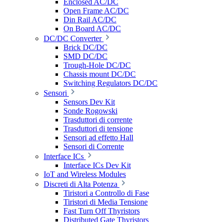
Enclosed AC/DC
Open Frame AC/DC
Din Rail AC/DC
On Board AC/DC
DC/DC Converter
Brick DC/DC
SMD DC/DC
Trough-Hole DC/DC
Chassis mount DC/DC
Switching Regulators DC/DC
Sensori
Sensors Dev Kit
Sonde Rogowski
Trasduttori di corrente
Trasduttori di tensione
Sensori ad effetto Hall
Sensori di Corrente
Interface ICs
Interface ICs Dev Kit
IoT and Wireless Modules
Discreti di Alta Potenza
Tiristori a Controllo di Fase
Tiristori di Media Tensione
Fast Turn Off Thyristors
Distributed Gate Thyristors