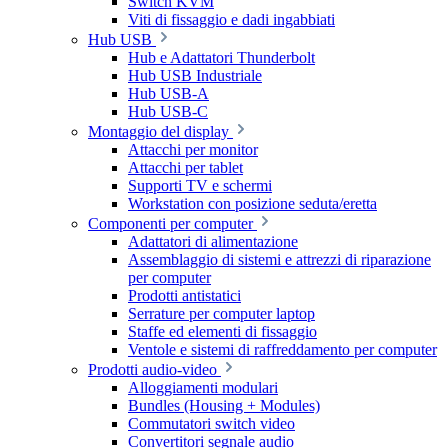
Switch KVM
Viti di fissaggio e dadi ingabbiati
Hub USB
Hub e Adattatori Thunderbolt
Hub USB Industriale
Hub USB-A
Hub USB-C
Montaggio del display
Attacchi per monitor
Attacchi per tablet
Supporti TV e schermi
Workstation con posizione seduta/eretta
Componenti per computer
Adattatori di alimentazione
Assemblaggio di sistemi e attrezzi di riparazione
per computer
Prodotti antistatici
Serrature per computer laptop
Staffe ed elementi di fissaggio
Ventole e sistemi di raffreddamento per computer
Prodotti audio-video
Alloggiamenti modulari
Bundles (Housing + Modules)
Commutatori switch video
Convertitori segnale audio