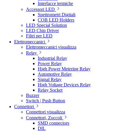
Interfacce termiche
Accessori LED
Spettrometri Digitali
COB LED Holders
LED Special Solution
LED Chip Driver
Filtri per LED
Elettromeccanici
Elettromeccanici visualizza
Relay
Industrial Relay
Power Relay
High Power Metering Relay
Automotive Relay
Signal Relay
High Voltage Devices Relay
Relay Socket
Buzzer
Switch | Push Button
Connettori
Connettori visualizza
Connettori, Zoccoli
SMD connectors
DIL