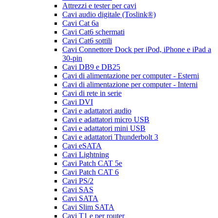
Attrezzi e tester per cavi
Cavi audio digitale (Toslink®)
Cavi Cat 6a
Cavi Cat6 schermati
Cavi Cat6 sottili
Cavi Connettore Dock per iPod, iPhone e iPad a
30-pin
Cavi DB9 e DB25
Cavi di alimentazione per computer - Esterni
Cavi di alimentazione per computer - Interni
Cavi di rete in serie
Cavi DVI
Cavi e adattatori audio
Cavi e adattatori micro USB
Cavi e adattatori mini USB
Cavi e adattatori Thunderbolt 3
Cavi eSATA
Cavi Lightning
Cavi Patch CAT 5e
Cavi Patch CAT 6
Cavi PS/2
Cavi SAS
Cavi SATA
Cavi Slim SATA
Cavi T1 e per router