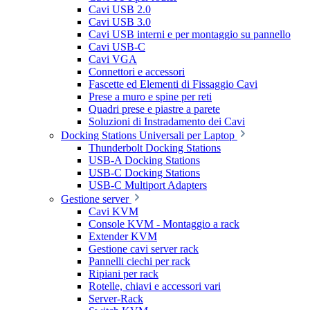
Cavi USB 2.0
Cavi USB 3.0
Cavi USB interni e per montaggio su pannello
Cavi USB-C
Cavi VGA
Connettori e accessori
Fascette ed Elementi di Fissaggio Cavi
Prese a muro e spine per reti
Quadri prese e piastre a parete
Soluzioni di Instradamento dei Cavi
Docking Stations Universali per Laptop
Thunderbolt Docking Stations
USB-A Docking Stations
USB-C Docking Stations
USB-C Multiport Adapters
Gestione server
Cavi KVM
Console KVM - Montaggio a rack
Extender KVM
Gestione cavi server rack
Pannelli ciechi per rack
Ripiani per rack
Rotelle, chiavi e accessori vari
Server-Rack