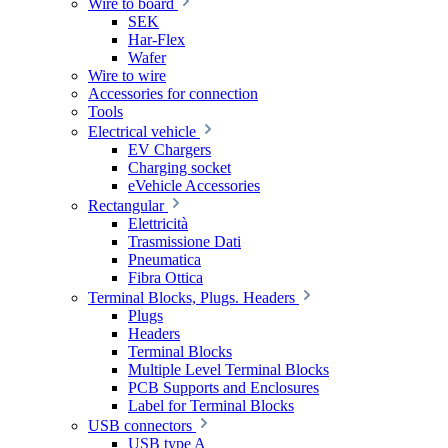
Wire to board
SEK
Har-Flex
Wafer
Wire to wire
Accessories for connection
Tools
Electrical vehicle
EV Chargers
Charging socket
eVehicle Accessories
Rectangular
Elettricità
Trasmissione Dati
Pneumatica
Fibra Ottica
Terminal Blocks, Plugs. Headers
Plugs
Headers
Terminal Blocks
Multiple Level Terminal Blocks
PCB Supports and Enclosures
Label for Terminal Blocks
USB connectors
USB type A