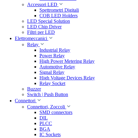
Accessori LED
Spettrometri Digitali
COB LED Holders
LED Special Solution
LED Chip Driver
Filtri per LED
Elettromeccanici
Relay
Industrial Relay
Power Relay
High Power Metering Relay
Automotive Relay
Signal Relay
High Voltage Devices Relay
Relay Socket
Buzzer
Switch | Push Button
Connettori
Connettori, Zoccoli
SMD connectors
DIL
PLCC
BGA
IC Sockets