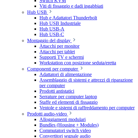
Switch KVM
Viti di fissaggio e dadi ingabbiati
Hub USB
Hub e Adattatori Thunderbolt
Hub USB Industriale
Hub USB-A
Hub USB-C
Montaggio del display
Attacchi per monitor
Attacchi per tablet
Supporti TV e schermi
Workstation con posizione seduta/eretta
Componenti per computer
Adattatori di alimentazione
Assemblaggio di sistemi e attrezzi di riparazione
per computer
Prodotti antistatici
Serrature per computer laptop
Staffe ed elementi di fissaggio
Ventole e sistemi di raffreddamento per computer
Prodotti audio-video
Alloggiamenti modulari
Bundles (Housing + Modules)
Commutatori switch video
Convertitori segnale audio