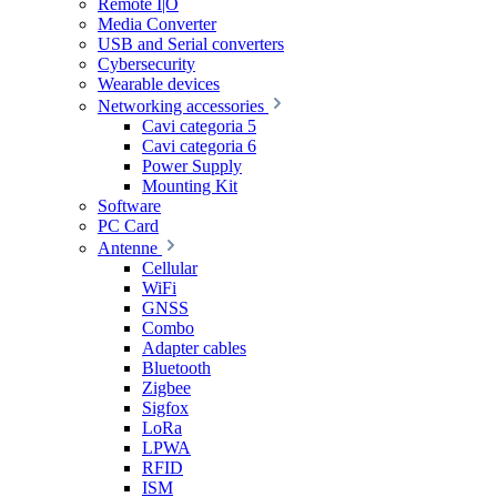
Remote I|O
Media Converter
USB and Serial converters
Cybersecurity
Wearable devices
Networking accessories
Cavi categoria 5
Cavi categoria 6
Power Supply
Mounting Kit
Software
PC Card
Antenne
Cellular
WiFi
GNSS
Combo
Adapter cables
Bluetooth
Zigbee
Sigfox
LoRa
LPWA
RFID
ISM