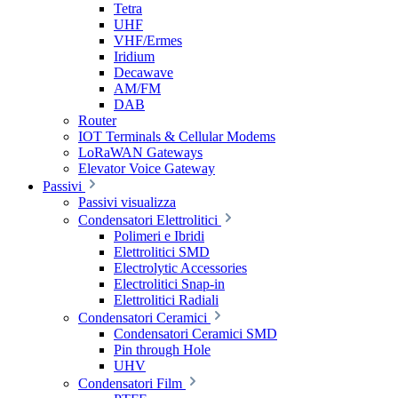
Tetra
UHF
VHF/Ermes
Iridium
Decawave
AM/FM
DAB
Router
IOT Terminals & Cellular Modems
LoRaWAN Gateways
Elevator Voice Gateway
Passivi
Passivi visualizza
Condensatori Elettrolitici
Polimeri e Ibridi
Elettrolitici SMD
Electrolytic Accessories
Electrolitici Snap-in
Elettrolitici Radiali
Condensatori Ceramici
Condensatori Ceramici SMD
Pin through Hole
UHV
Condensatori Film