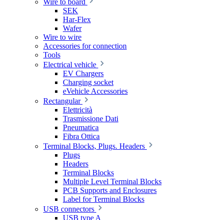
Wire to board
SEK
Har-Flex
Wafer
Wire to wire
Accessories for connection
Tools
Electrical vehicle
EV Chargers
Charging socket
eVehicle Accessories
Rectangular
Elettricità
Trasmissione Dati
Pneumatica
Fibra Ottica
Terminal Blocks, Plugs. Headers
Plugs
Headers
Terminal Blocks
Multiple Level Terminal Blocks
PCB Supports and Enclosures
Label for Terminal Blocks
USB connectors
USB type A