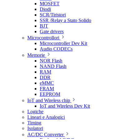
MOSFET
Diodi
SCR/Tiristori
SSR /Relay a Stato Solido
BJT
Gate drivers
Microcontrollori
Microcontroller Dev Kit
Audio CODECs
Memorie
NOR Flash
NAND Flash
RAM
DDR
eMMC
FRAM
EEPROM
IoT and Wireless chip
IoT and Wireless Dev Kit
Logiche
Lineari e Analogici
Timing
Isolatori
AC/DC Converter