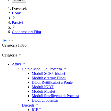
Dove sei:
Home
Passivi
Condensatori Film
Categoria
Filtro
Categoria
Attivi
Chip e Moduli di Potenza
Moduli SCR/Tiristori
Moduli e Array Diodi
Diodi Rettificatori a Ponte
Moduli IGBT
Moduli Mosfet
Moduli iIntelligenti di Potenza
Diodi di potenza
Discreti
IGBT