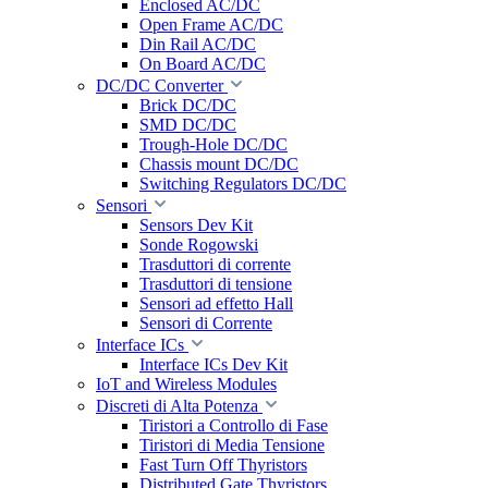
Enclosed AC/DC
Open Frame AC/DC
Din Rail AC/DC
On Board AC/DC
DC/DC Converter
Brick DC/DC
SMD DC/DC
Trough-Hole DC/DC
Chassis mount DC/DC
Switching Regulators DC/DC
Sensori
Sensors Dev Kit
Sonde Rogowski
Trasduttori di corrente
Trasduttori di tensione
Sensori ad effetto Hall
Sensori di Corrente
Interface ICs
Interface ICs Dev Kit
IoT and Wireless Modules
Discreti di Alta Potenza
Tiristori a Controllo di Fase
Tiristori di Media Tensione
Fast Turn Off Thyristors
Distributed Gate Thyristors