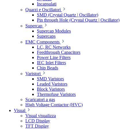
Incapsulati
Quarzi e Oscillatori
SMD (Crystal Quartz | Oscillator)
Pin through Hole (Crystal Quartz | Oscillator)
Supercap
Supercap Modules
Supercaps
EMC Components
LC, RC Networks
Feedthrough Capacitors
Power Line Filters
IEC Inlet Filters
Chip Beads
Varistori
SMD Varistors
Leaded Varistors
Block Varistors
Thermofuse Varistors
Scaricatori a gas
High Voltage Contactor (HVC)
Visual
Visual visualizza
LCD Display
TFT Display