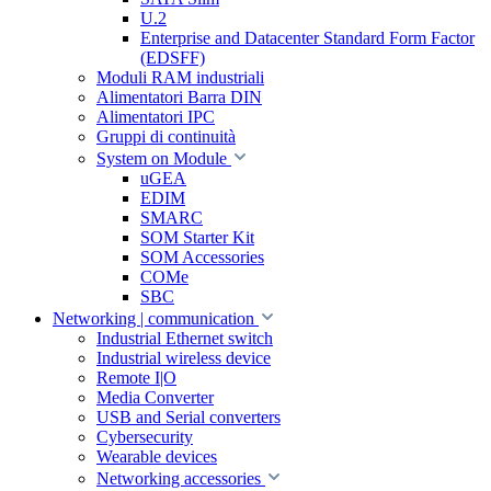
U.2
Enterprise and Datacenter Standard Form Factor
(EDSFF)
Moduli RAM industriali
Alimentatori Barra DIN
Alimentatori IPC
Gruppi di continuità
System on Module
uGEA
EDIM
SMARC
SOM Starter Kit
SOM Accessories
COMe
SBC
Networking | communication
Industrial Ethernet switch
Industrial wireless device
Remote I|O
Media Converter
USB and Serial converters
Cybersecurity
Wearable devices
Networking accessories