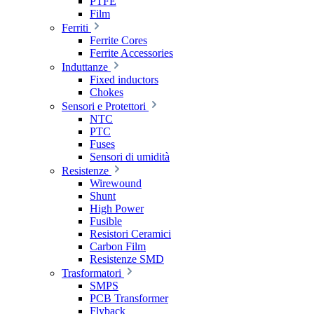
PTFE
Film
Ferriti
Ferrite Cores
Ferrite Accessories
Induttanze
Fixed inductors
Chokes
Sensori e Protettori
NTC
PTC
Fuses
Sensori di umidità
Resistenze
Wirewound
Shunt
High Power
Fusible
Resistori Ceramici
Carbon Film
Resistenze SMD
Trasformatori
SMPS
PCB Transformer
Flyback