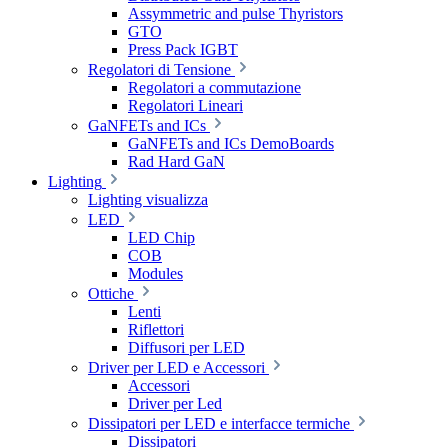
Assymmetric and pulse Thyristors
GTO
Press Pack IGBT
Regolatori di Tensione
Regolatori a commutazione
Regolatori Lineari
GaNFETs and ICs
GaNFETs and ICs DemoBoards
Rad Hard GaN
Lighting
Lighting visualizza
LED
LED Chip
COB
Modules
Ottiche
Lenti
Riflettori
Diffusori per LED
Driver per LED e Accessori
Accessori
Driver per Led
Dissipatori per LED e interfacce termiche
Dissipatori