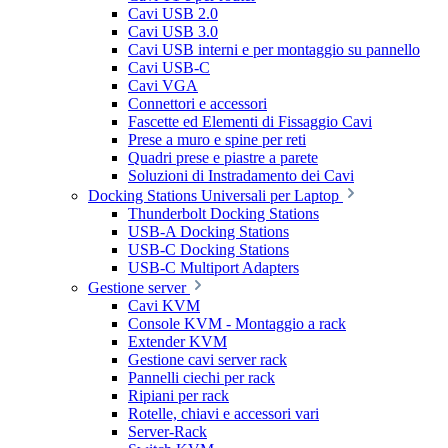
Cavi USB 2.0
Cavi USB 3.0
Cavi USB interni e per montaggio su pannello
Cavi USB-C
Cavi VGA
Connettori e accessori
Fascette ed Elementi di Fissaggio Cavi
Prese a muro e spine per reti
Quadri prese e piastre a parete
Soluzioni di Instradamento dei Cavi
Docking Stations Universali per Laptop
Thunderbolt Docking Stations
USB-A Docking Stations
USB-C Docking Stations
USB-C Multiport Adapters
Gestione server
Cavi KVM
Console KVM - Montaggio a rack
Extender KVM
Gestione cavi server rack
Pannelli ciechi per rack
Ripiani per rack
Rotelle, chiavi e accessori vari
Server-Rack