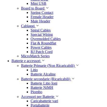
Mini USB
Board to Board
Spring Contact
Female Header
Male Header
Cablaggi
Spiral Cables
Special Wiring
Overmolded Cables
Flat & Roundflat
Power Cables
RJ Patch Cord
MicroMatch Series
Batterie e accessori
Batterie Primarie (Non Ricaricabili)
Litio
Batterie Alcaline
Batterie secondarie (Ricaricabili)
Batterie Litio Ioni
Batterie NiMH
Piombo
Accessori per Batterie
Caricabatterie vari
Portabatterie