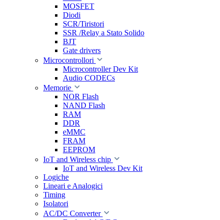
MOSFET
Diodi
SCR/Tiristori
SSR /Relay a Stato Solido
BJT
Gate drivers
Microcontrollori
Microcontroller Dev Kit
Audio CODECs
Memorie
NOR Flash
NAND Flash
RAM
DDR
eMMC
FRAM
EEPROM
IoT and Wireless chip
IoT and Wireless Dev Kit
Logiche
Lineari e Analogici
Timing
Isolatori
AC/DC Converter