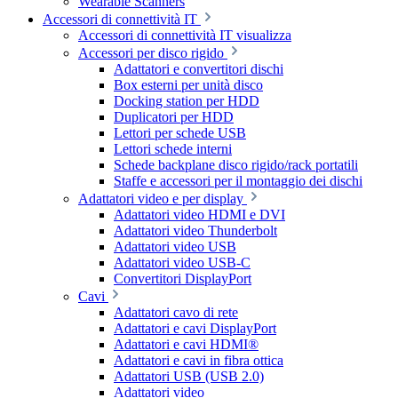
Wearable Scanners
Accessori di connettività IT
Accessori di connettività IT visualizza
Accessori per disco rigido
Adattatori e convertitori dischi
Box esterni per unità disco
Docking station per HDD
Duplicatori per HDD
Lettori per schede USB
Lettori schede interni
Schede backplane disco rigido/rack portatili
Staffe e accessori per il montaggio dei dischi
Adattatori video e per display
Adattatori video HDMI e DVI
Adattatori video Thunderbolt
Adattatori video USB
Adattatori video USB-C
Convertitori DisplayPort
Cavi
Adattatori cavo di rete
Adattatori e cavi DisplayPort
Adattatori e cavi HDMI®
Adattatori e cavi in fibra ottica
Adattatori USB (USB 2.0)
Adattatori video