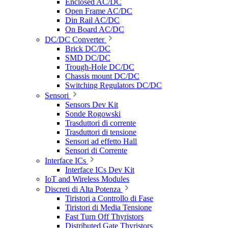
Enclosed AC/DC
Open Frame AC/DC
Din Rail AC/DC
On Board AC/DC
DC/DC Converter
Brick DC/DC
SMD DC/DC
Trough-Hole DC/DC
Chassis mount DC/DC
Switching Regulators DC/DC
Sensori
Sensors Dev Kit
Sonde Rogowski
Trasduttori di corrente
Trasduttori di tensione
Sensori ad effetto Hall
Sensori di Corrente
Interface ICs
Interface ICs Dev Kit
IoT and Wireless Modules
Discreti di Alta Potenza
Tiristori a Controllo di Fase
Tiristori di Media Tensione
Fast Turn Off Thyristors
Distributed Gate Thyristors