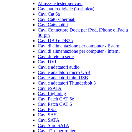
Attrezzi e tester per cavi
Cavi audio digitale (Toslink®)
Cavi Cat 6a
Cavi Cat6 schermati
Cavi Cat6 sottili
Cavi Connettore Dock per iPod, iPhone e iPad a
30-pin
Cavi DB9 e DB25
Cavi di alimentazione per computer - Esterni
Cavi di alimentazione per computer - Interni
Cavi di rete in serie
Cavi DVI
Cavi e adattatori audio
Cavi e adattatori micro USB
Cavi e adattatori mini USB
Cavi e adattatori Thunderbolt 3
Cavi eSATA
Cavi Lightning
Cavi Patch CAT 5e
Cavi Patch CAT 6
Cavi PS/2
Cavi SAS
Cavi SATA
Cavi Slim SATA
Cavi T1 e per router