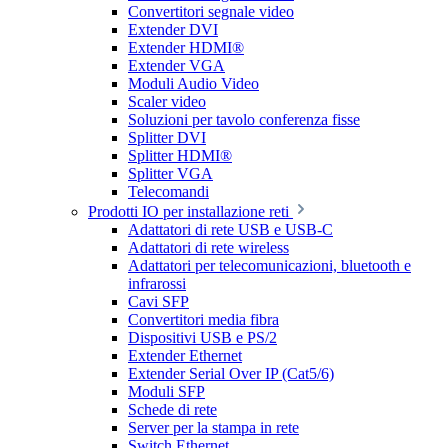
Convertitori segnale video
Extender DVI
Extender HDMI®
Extender VGA
Moduli Audio Video
Scaler video
Soluzioni per tavolo conferenza fisse
Splitter DVI
Splitter HDMI®
Splitter VGA
Telecomandi
Prodotti IO per installazione reti
Adattatori di rete USB e USB-C
Adattatori di rete wireless
Adattatori per telecomunicazioni, bluetooth e
infrarossi
Cavi SFP
Convertitori media fibra
Dispositivi USB e PS/2
Extender Ethernet
Extender Serial Over IP (Cat5/6)
Moduli SFP
Schede di rete
Server per la stampa in rete
Switch Ethernet