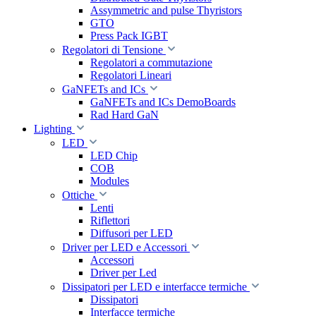
Assymmetric and pulse Thyristors
GTO
Press Pack IGBT
Regolatori di Tensione
Regolatori a commutazione
Regolatori Lineari
GaNFETs and ICs
GaNFETs and ICs DemoBoards
Rad Hard GaN
Lighting
LED
LED Chip
COB
Modules
Ottiche
Lenti
Riflettori
Diffusori per LED
Driver per LED e Accessori
Accessori
Driver per Led
Dissipatori per LED e interfacce termiche
Dissipatori
Interfacce termiche