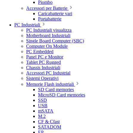
Piombo
Accessori per Batterie
Caricabatterie vari
Portabatterie
PC Industriali
PC Industriali visualizza
Motherboard Industriali
Single Board Computer (SBC)
Computer On Module
PC Embedded
Panel PC e Monitor
Tablet PC Rugged
Chassis Industriali
Accessori PC Industrial
Sistemi Operativi
Memorie Flash industriali
SD Card memories
MicroSD Card memories
SSD
USB
mSATA
M.2
CF & Cfast
SATADOM
EP