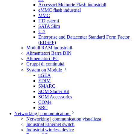
Accessori Memorie Flash industriali
eMMC flash industrial
MMC
HD esterni
SATA Slim
U.2
Enterprise and Datacenter Standard Form Factor
(EDSFF)
Moduli RAM industriali
Alimentatori Barra DIN
Alimentatori IPC
Gruppi di continuità
System on Module
uGEA
EDIM
SMARC
SOM Starter Kit
SOM Accessories
COMe
SBC
Networking | communication
Networking | communication visualizza
Industrial Ethernet switch
Industrial wireless device