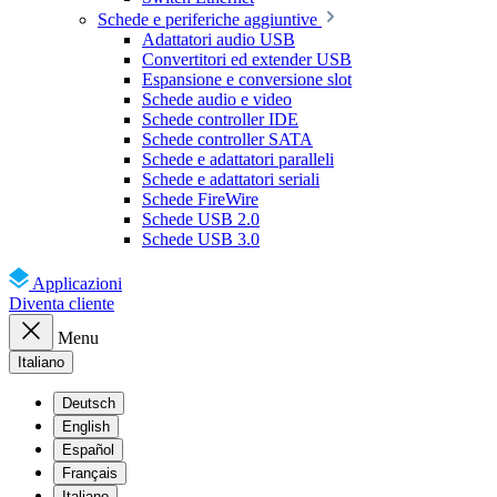
Schede e periferiche aggiuntive
Adattatori audio USB
Convertitori ed extender USB
Espansione e conversione slot
Schede audio e video
Schede controller IDE
Schede controller SATA
Schede e adattatori paralleli
Schede e adattatori seriali
Schede FireWire
Schede USB 2.0
Schede USB 3.0
Applicazioni
Diventa cliente
Menu
Italiano
Deutsch
English
Español
Français
Italiano