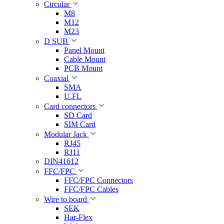
Circular
M8
M12
M23
D SUB
Panel Mount
Cable Mount
PCB Mount
Coaxial
SMA
U.FL
Card connectors
SD Card
SIM Card
Modular Jack
RJ45
RJ11
DIN41612
FFC/FPC
FFC/FPC Connectors
FFC/FPC Cables
Wire to board
SEK
Har-Flex