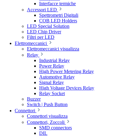
Interfacce termiche
Accessori LED
Spettrometri Digitali
COB LED Holders
LED Special Solution
LED Chip Driver
Filtri per LED
Elettromeccanici
Elettromeccanici visualizza
Relay
Industrial Relay
Power Relay
High Power Metering Relay
Automotive Relay
Signal Relay
High Voltage Devices Relay
Relay Socket
Buzzer
Switch | Push Button
Connettori
Connettori visualizza
Connettori, Zoccoli
SMD connectors
DIL