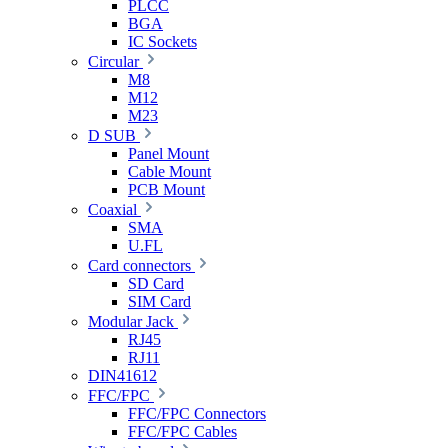
PLCC
BGA
IC Sockets
Circular
M8
M12
M23
D SUB
Panel Mount
Cable Mount
PCB Mount
Coaxial
SMA
U.FL
Card connectors
SD Card
SIM Card
Modular Jack
RJ45
RJ11
DIN41612
FFC/FPC
FFC/FPC Connectors
FFC/FPC Cables