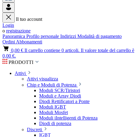
Il tuo account
Login
o
registrazione
Panoramica
Profilo personale
Indirizzi
Modalità di pagamento
Ordini
Abbonamenti
0,00 €
Il carrello contiene 0 articoli. Il valore totale del carrello è
0,00 €.
PRODOTTI
Attivi
Attivi visualizza
Chip e Moduli di Potenza
Moduli SCR/Tiristori
Moduli e Array Diodi
Diodi Rettificatori a Ponte
Moduli IGBT
Moduli Mosfet
Moduli iIntelligenti di Potenza
Diodi di potenza
Discreti
IGBT