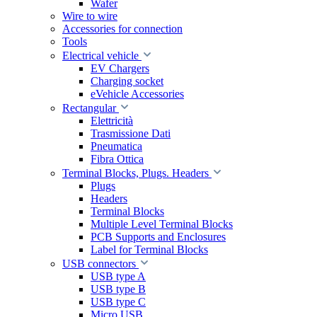
Wafer
Wire to wire
Accessories for connection
Tools
Electrical vehicle
EV Chargers
Charging socket
eVehicle Accessories
Rectangular
Elettricità
Trasmissione Dati
Pneumatica
Fibra Ottica
Terminal Blocks, Plugs. Headers
Plugs
Headers
Terminal Blocks
Multiple Level Terminal Blocks
PCB Supports and Enclosures
Label for Terminal Blocks
USB connectors
USB type A
USB type B
USB type C
Micro USB