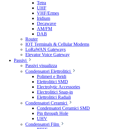
Tetra
UHF
VHF/Ermes
Iridium
Decawave
AM/FM
DAB
Router
IOT Terminals & Cellular Modems
LoRaWAN Gateways
Elevator Voice Gateway
Passivi
Passivi visualizza
Condensatori Elettrolitici
Polimeri e Ibridi
Elettrolitici SMD
Electrolytic Accessories
Electrolitici Snap-in
Elettrolitici Radiali
Condensatori Ceramici
Condensatori Ceramici SMD
Pin through Hole
UHV
Condensatori Film