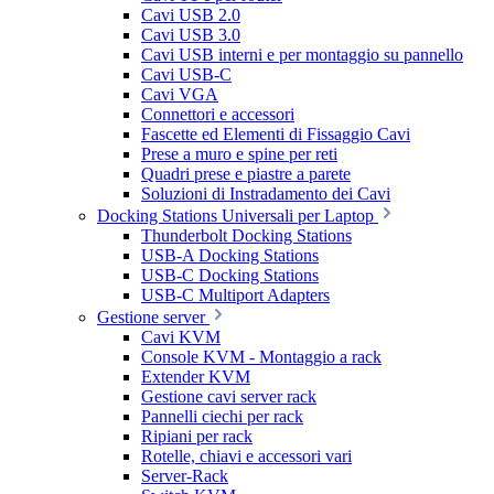
Cavi USB 2.0
Cavi USB 3.0
Cavi USB interni e per montaggio su pannello
Cavi USB-C
Cavi VGA
Connettori e accessori
Fascette ed Elementi di Fissaggio Cavi
Prese a muro e spine per reti
Quadri prese e piastre a parete
Soluzioni di Instradamento dei Cavi
Docking Stations Universali per Laptop
Thunderbolt Docking Stations
USB-A Docking Stations
USB-C Docking Stations
USB-C Multiport Adapters
Gestione server
Cavi KVM
Console KVM - Montaggio a rack
Extender KVM
Gestione cavi server rack
Pannelli ciechi per rack
Ripiani per rack
Rotelle, chiavi e accessori vari
Server-Rack