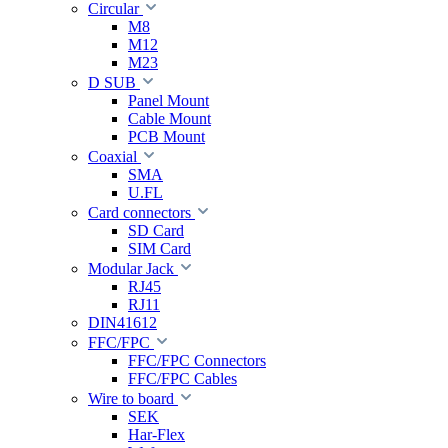
Circular
M8
M12
M23
D SUB
Panel Mount
Cable Mount
PCB Mount
Coaxial
SMA
U.FL
Card connectors
SD Card
SIM Card
Modular Jack
RJ45
RJ11
DIN41612
FFC/FPC
FFC/FPC Connectors
FFC/FPC Cables
Wire to board
SEK
Har-Flex