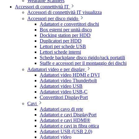
Wearable Scanners
Accessori di connettività IT
Accessori di connettività IT visualizza
Accessori per disco rigido
Adattatori e convertitori dischi
Box esterni per unità disco
Docking station per HDD
Duplicatori per HDD
Lettori per schede USB
Lettori schede interni
Schede backplane disco rigido/rack portatili
Staffe e accessori per il montaggio dei dischi
Adattatori video e per display
Adattatori video HDMI e DVI
Adattatori video Thunderbolt
Adattatori video USB
Adattatori video USB-C
Convertitori DisplayPort
Cavi
Adattatori cavo di rete
Adattatori e cavi DisplayPort
Adattatori e cavi HDMI®
Adattatori e cavi in fibra ottica
Adattatori USB (USB 2.0)
Adattatori video