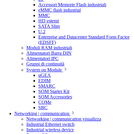
Accessori Memorie Flash industriali
eMMC flash industrial
MMC
HD esterni
SATA Slim
U.2
Enterprise and Datacenter Standard Form Factor
(EDSFF)
Moduli RAM industriali
Alimentatori Barra DIN
Alimentatori IPC
Gruppi di continuità
System on Module
uGEA
EDIM
SMARC
SOM Starter Kit
SOM Accessories
COMe
SBC
Networking | communication
Networking | communication visualizza
Industrial Ethernet switch
Industrial wireless device