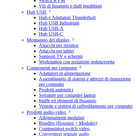
Switch KVM
Viti di fissaggio e dadi ingabbiati
Hub USB
Hub e Adattatori Thunderbolt
Hub USB Industriale
Hub USB-A
Hub USB-C
Montaggio del display
Attacchi per monitor
Attacchi per tablet
Supporti TV e schermi
Workstation con posizione seduta/eretta
Componenti per computer
Adattatori di alimentazione
Assemblaggio di sistemi e attrezzi di riparazione
per computer
Prodotti antistatici
Serrature per computer laptop
Staffe ed elementi di fissaggio
Ventole e sistemi di raffreddamento per computer
Prodotti audio-video
Alloggiamenti modulari
Bundles (Housing + Modules)
Commutatori switch video
Convertitori segnale audio