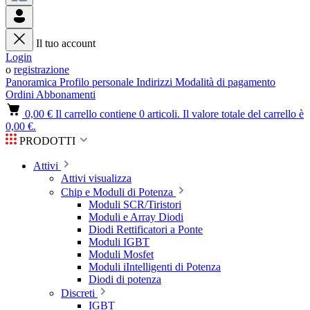
Il tuo account
Login
o
registrazione
Panoramica
Profilo personale
Indirizzi
Modalità di pagamento
Ordini
Abbonamenti
0,00 €
Il carrello contiene 0 articoli. Il valore totale del carrello è
0,00 €.
PRODOTTI
Attivi
Attivi visualizza
Chip e Moduli di Potenza
Moduli SCR/Tiristori
Moduli e Array Diodi
Diodi Rettificatori a Ponte
Moduli IGBT
Moduli Mosfet
Moduli iIntelligenti di Potenza
Diodi di potenza
Discreti
IGBT