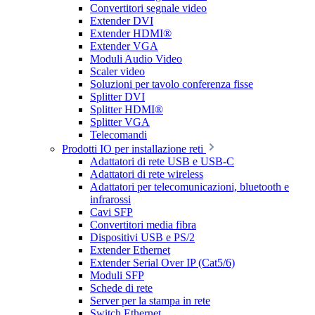
Convertitori segnale video
Extender DVI
Extender HDMI®
Extender VGA
Moduli Audio Video
Scaler video
Soluzioni per tavolo conferenza fisse
Splitter DVI
Splitter HDMI®
Splitter VGA
Telecomandi
Prodotti IO per installazione reti
Adattatori di rete USB e USB-C
Adattatori di rete wireless
Adattatori per telecomunicazioni, bluetooth e
infrarossi
Cavi SFP
Convertitori media fibra
Dispositivi USB e PS/2
Extender Ethernet
Extender Serial Over IP (Cat5/6)
Moduli SFP
Schede di rete
Server per la stampa in rete
Switch Ethernet