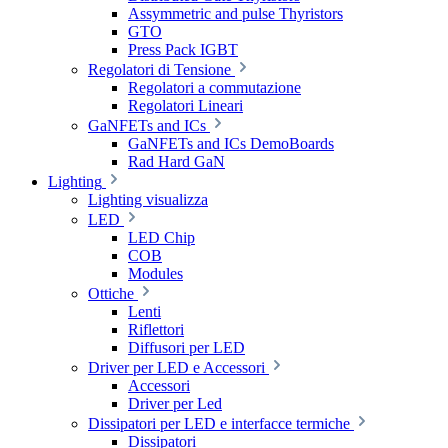
Assymmetric and pulse Thyristors
GTO
Press Pack IGBT
Regolatori di Tensione
Regolatori a commutazione
Regolatori Lineari
GaNFETs and ICs
GaNFETs and ICs DemoBoards
Rad Hard GaN
Lighting
Lighting visualizza
LED
LED Chip
COB
Modules
Ottiche
Lenti
Riflettori
Diffusori per LED
Driver per LED e Accessori
Accessori
Driver per Led
Dissipatori per LED e interfacce termiche
Dissipatori