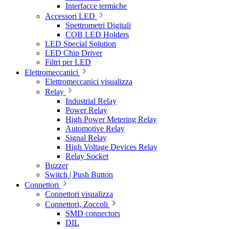
Interfacce termiche
Accessori LED
Spettrometri Digitali
COB LED Holders
LED Special Solution
LED Chip Driver
Filtri per LED
Elettromeccanici
Elettromeccanici visualizza
Relay
Industrial Relay
Power Relay
High Power Metering Relay
Automotive Relay
Signal Relay
High Voltage Devices Relay
Relay Socket
Buzzer
Switch | Push Button
Connettori
Connettori visualizza
Connettori, Zoccoli
SMD connectors
DIL