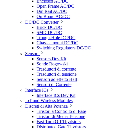
Enclosed AC/DC
Open Frame AC/DC
Din Rail AC/DC
On Board AC/DC
DC/DC Converter
Brick DC/DC
SMD DC/DC
Trough-Hole DC/DC
Chassis mount DC/DC
Switching Regulators DC/DC
Sensori
Sensors Dev Kit
Sonde Rogowski
Trasduttori di corrente
Trasduttori di tensione
Sensori ad effetto Hall
Sensori di Corrente
Interface ICs
Interface ICs Dev Kit
IoT and Wireless Modules
Discreti di Alta Potenza
Tiristori a Controllo di Fase
Tiristori di Media Tensione
Fast Turn Off Thyristors
Distributed Gate Thyristors