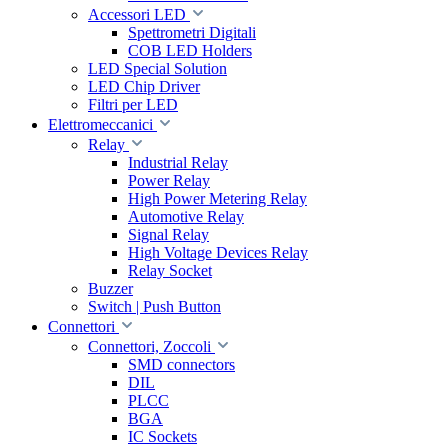
Accessori LED
Spettrometri Digitali
COB LED Holders
LED Special Solution
LED Chip Driver
Filtri per LED
Elettromeccanici
Relay
Industrial Relay
Power Relay
High Power Metering Relay
Automotive Relay
Signal Relay
High Voltage Devices Relay
Relay Socket
Buzzer
Switch | Push Button
Connettori
Connettori, Zoccoli
SMD connectors
DIL
PLCC
BGA
IC Sockets