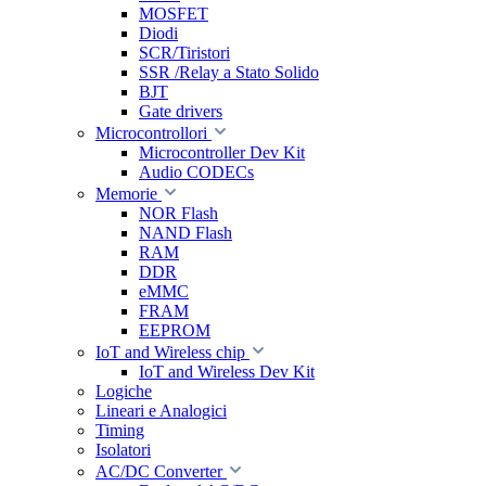
MOSFET
Diodi
SCR/Tiristori
SSR /Relay a Stato Solido
BJT
Gate drivers
Microcontrollori
Microcontroller Dev Kit
Audio CODECs
Memorie
NOR Flash
NAND Flash
RAM
DDR
eMMC
FRAM
EEPROM
IoT and Wireless chip
IoT and Wireless Dev Kit
Logiche
Lineari e Analogici
Timing
Isolatori
AC/DC Converter