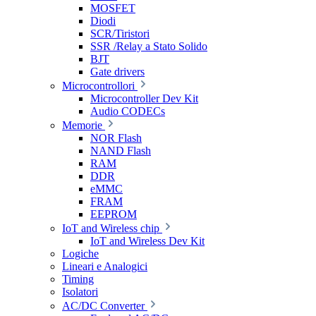
MOSFET
Diodi
SCR/Tiristori
SSR /Relay a Stato Solido
BJT
Gate drivers
Microcontrollori
Microcontroller Dev Kit
Audio CODECs
Memorie
NOR Flash
NAND Flash
RAM
DDR
eMMC
FRAM
EEPROM
IoT and Wireless chip
IoT and Wireless Dev Kit
Logiche
Lineari e Analogici
Timing
Isolatori
AC/DC Converter