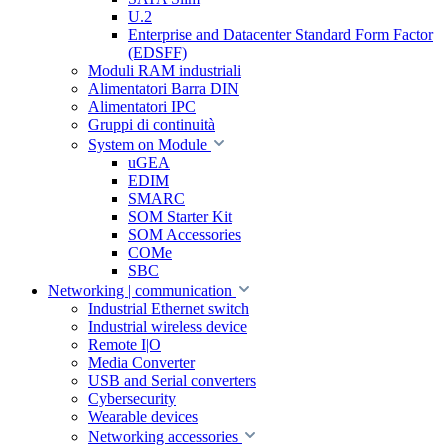
U.2
Enterprise and Datacenter Standard Form Factor
(EDSFF)
Moduli RAM industriali
Alimentatori Barra DIN
Alimentatori IPC
Gruppi di continuità
System on Module
uGEA
EDIM
SMARC
SOM Starter Kit
SOM Accessories
COMe
SBC
Networking | communication
Industrial Ethernet switch
Industrial wireless device
Remote I|O
Media Converter
USB and Serial converters
Cybersecurity
Wearable devices
Networking accessories