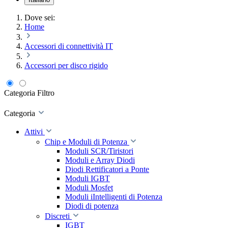
Dove sei:
Home
Accessori di connettività IT
Accessori per disco rigido
Categoria
Filtro
Categoria
Attivi
Chip e Moduli di Potenza
Moduli SCR/Tiristori
Moduli e Array Diodi
Diodi Rettificatori a Ponte
Moduli IGBT
Moduli Mosfet
Moduli iIntelligenti di Potenza
Diodi di potenza
Discreti
IGBT