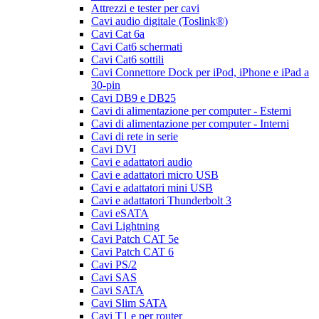
Attrezzi e tester per cavi
Cavi audio digitale (Toslink®)
Cavi Cat 6a
Cavi Cat6 schermati
Cavi Cat6 sottili
Cavi Connettore Dock per iPod, iPhone e iPad a
30-pin
Cavi DB9 e DB25
Cavi di alimentazione per computer - Esterni
Cavi di alimentazione per computer - Interni
Cavi di rete in serie
Cavi DVI
Cavi e adattatori audio
Cavi e adattatori micro USB
Cavi e adattatori mini USB
Cavi e adattatori Thunderbolt 3
Cavi eSATA
Cavi Lightning
Cavi Patch CAT 5e
Cavi Patch CAT 6
Cavi PS/2
Cavi SAS
Cavi SATA
Cavi Slim SATA
Cavi T1 e per router