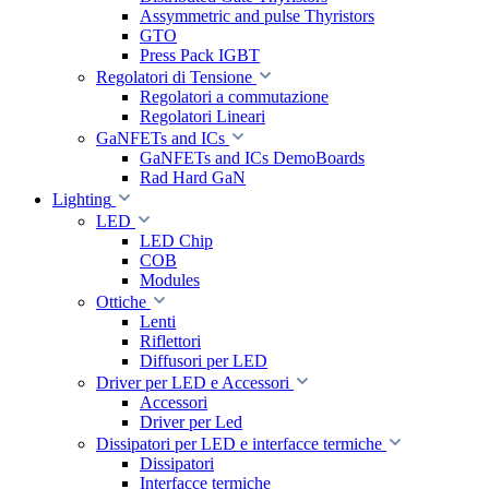
Assymmetric and pulse Thyristors
GTO
Press Pack IGBT
Regolatori di Tensione
Regolatori a commutazione
Regolatori Lineari
GaNFETs and ICs
GaNFETs and ICs DemoBoards
Rad Hard GaN
Lighting
LED
LED Chip
COB
Modules
Ottiche
Lenti
Riflettori
Diffusori per LED
Driver per LED e Accessori
Accessori
Driver per Led
Dissipatori per LED e interfacce termiche
Dissipatori
Interfacce termiche