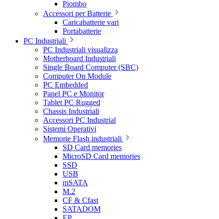
Piombo
Accessori per Batterie
Caricabatterie vari
Portabatterie
PC Industriali
PC Industriali visualizza
Motherboard Industriali
Single Board Computer (SBC)
Computer On Module
PC Embedded
Panel PC e Monitor
Tablet PC Rugged
Chassis Industriali
Accessori PC Industrial
Sistemi Operativi
Memorie Flash industriali
SD Card memories
MicroSD Card memories
SSD
USB
mSATA
M.2
CF & Cfast
SATADOM
EP