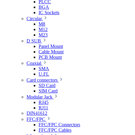
PLCC
BGA
IC Sockets
Circular
M8
M12
M23
D SUB
Panel Mount
Cable Mount
PCB Mount
Coaxial
SMA
U.FL
Card connectors
SD Card
SIM Card
Modular Jack
RJ45
RJ11
DIN41612
FFC/FPC
FFC/FPC Connectors
FFC/FPC Cables