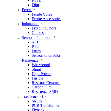
PTFE
Film
Ferriti
Ferrite Cores
Ferrite Accessories
Induttanze
Fixed inductors
Chokes
Sensori e Protettori
NTC
PTC
Fuses
Sensori di umidità
Resistenze
Wirewound
Shunt
High Power
Fusible
Resistori Ceramici
Carbon Film
Resistenze SMD
Trasformatori
SMPS
PCB Transformer
Flyback