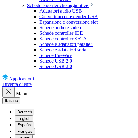
Schede e periferiche aggiuntive
Adattatori audio USB
Convertitori ed extender USB
Espansione e conversione slot
Schede audio e video
Schede controller IDE
Schede controller SATA
Schede e adattatori paralleli
Schede e adattatori seriali
Schede FireWire
Schede USB 2.0
Schede USB 3.0
Applicazioni
Diventa cliente
Menu
Italiano
Deutsch
English
Español
Français
Italiano