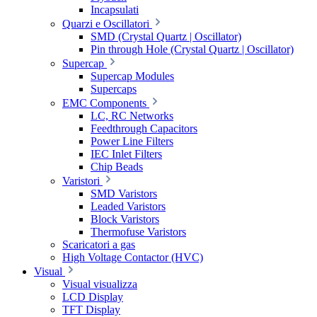
Incapsulati
Quarzi e Oscillatori
SMD (Crystal Quartz | Oscillator)
Pin through Hole (Crystal Quartz | Oscillator)
Supercap
Supercap Modules
Supercaps
EMC Components
LC, RC Networks
Feedthrough Capacitors
Power Line Filters
IEC Inlet Filters
Chip Beads
Varistori
SMD Varistors
Leaded Varistors
Block Varistors
Thermofuse Varistors
Scaricatori a gas
High Voltage Contactor (HVC)
Visual
Visual visualizza
LCD Display
TFT Display