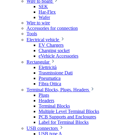
Wire to board
SEK
Har-Flex
Wafer
Wire to wire
Accessories for connection
Tools
Electrical vehicle
EV Chargers
Charging socket
eVehicle Accessories
Rectangular
Elettricità
Trasmissione Dati
Pneumatica
Fibra Ottica
Terminal Blocks, Plugs. Headers
Plugs
Headers
Terminal Blocks
Multiple Level Terminal Blocks
PCB Supports and Enclosures
Label for Terminal Blocks
USB connectors
USB type A