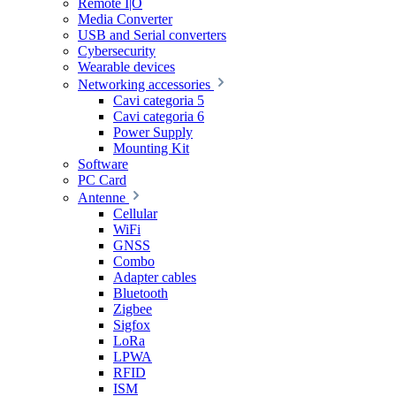
Remote I|O
Media Converter
USB and Serial converters
Cybersecurity
Wearable devices
Networking accessories
Cavi categoria 5
Cavi categoria 6
Power Supply
Mounting Kit
Software
PC Card
Antenne
Cellular
WiFi
GNSS
Combo
Adapter cables
Bluetooth
Zigbee
Sigfox
LoRa
LPWA
RFID
ISM