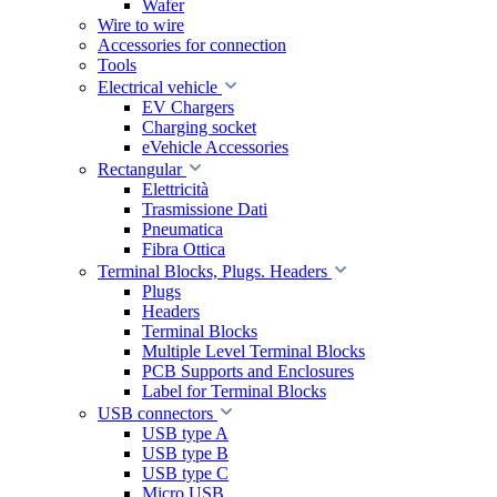
Wafer
Wire to wire
Accessories for connection
Tools
Electrical vehicle
EV Chargers
Charging socket
eVehicle Accessories
Rectangular
Elettricità
Trasmissione Dati
Pneumatica
Fibra Ottica
Terminal Blocks, Plugs. Headers
Plugs
Headers
Terminal Blocks
Multiple Level Terminal Blocks
PCB Supports and Enclosures
Label for Terminal Blocks
USB connectors
USB type A
USB type B
USB type C
Micro USB