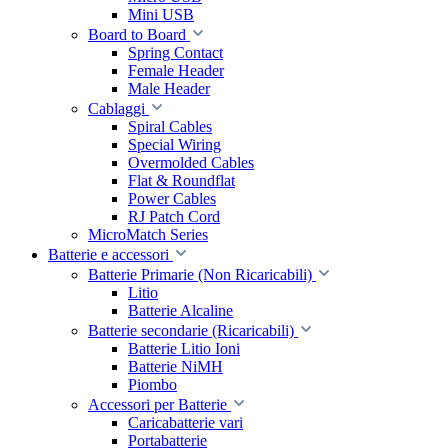
Mini USB
Board to Board
Spring Contact
Female Header
Male Header
Cablaggi
Spiral Cables
Special Wiring
Overmolded Cables
Flat & Roundflat
Power Cables
RJ Patch Cord
MicroMatch Series
Batterie e accessori
Batterie Primarie (Non Ricaricabili)
Litio
Batterie Alcaline
Batterie secondarie (Ricaricabili)
Batterie Litio Ioni
Batterie NiMH
Piombo
Accessori per Batterie
Caricabatterie vari
Portabatterie