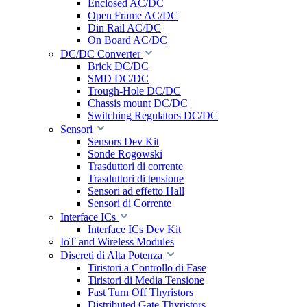
Enclosed AC/DC
Open Frame AC/DC
Din Rail AC/DC
On Board AC/DC
DC/DC Converter
Brick DC/DC
SMD DC/DC
Trough-Hole DC/DC
Chassis mount DC/DC
Switching Regulators DC/DC
Sensori
Sensors Dev Kit
Sonde Rogowski
Trasduttori di corrente
Trasduttori di tensione
Sensori ad effetto Hall
Sensori di Corrente
Interface ICs
Interface ICs Dev Kit
IoT and Wireless Modules
Discreti di Alta Potenza
Tiristori a Controllo di Fase
Tiristori di Media Tensione
Fast Turn Off Thyristors
Distributed Gate Thyristors