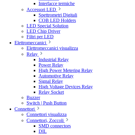
Interfacce termiche
Accessori LED
Spettrometri Digitali
COB LED Holders
LED Special Solution
LED Chip Driver
Filtri per LED
Elettromeccanici
Elettromeccanici visualizza
Relay
Industrial Relay
Power Relay
High Power Metering Relay
Automotive Relay
Signal Relay
High Voltage Devices Relay
Relay Socket
Buzzer
Switch | Push Button
Connettori
Connettori visualizza
Connettori, Zoccoli
SMD connectors
DIL