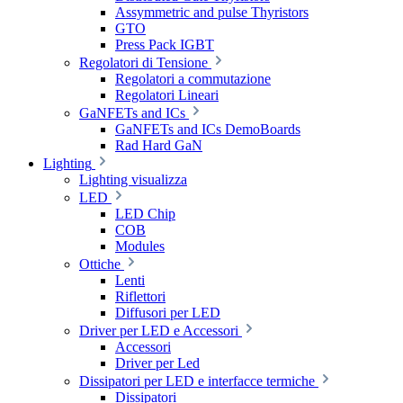
Assymmetric and pulse Thyristors
GTO
Press Pack IGBT
Regolatori di Tensione
Regolatori a commutazione
Regolatori Lineari
GaNFETs and ICs
GaNFETs and ICs DemoBoards
Rad Hard GaN
Lighting
Lighting visualizza
LED
LED Chip
COB
Modules
Ottiche
Lenti
Riflettori
Diffusori per LED
Driver per LED e Accessori
Accessori
Driver per Led
Dissipatori per LED e interfacce termiche
Dissipatori