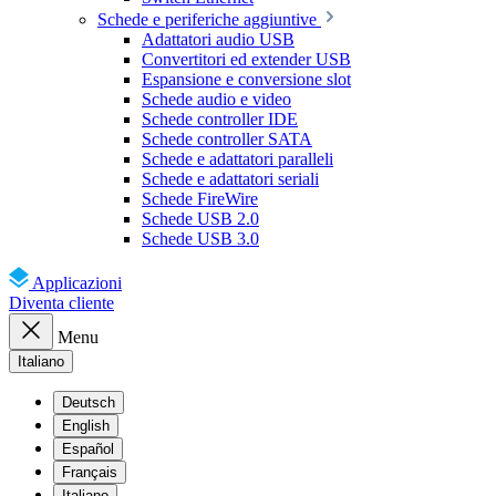
Schede e periferiche aggiuntive
Adattatori audio USB
Convertitori ed extender USB
Espansione e conversione slot
Schede audio e video
Schede controller IDE
Schede controller SATA
Schede e adattatori paralleli
Schede e adattatori seriali
Schede FireWire
Schede USB 2.0
Schede USB 3.0
Applicazioni
Diventa cliente
Menu
Italiano
Deutsch
English
Español
Français
Italiano