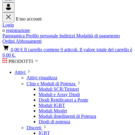
Il tuo account
Login
o
registrazione
Panoramica
Profilo personale
Indirizzi
Modalità di pagamento
Ordini
Abbonamenti
0,00 €
Il carrello contiene 0 articoli. Il valore totale del carrello è
0,00 €.
PRODOTTI
Attivi
Attivi visualizza
Chip e Moduli di Potenza
Moduli SCR/Tiristori
Moduli e Array Diodi
Diodi Rettificatori a Ponte
Moduli IGBT
Moduli Mosfet
Moduli iIntelligenti di Potenza
Diodi di potenza
Discreti
IGBT