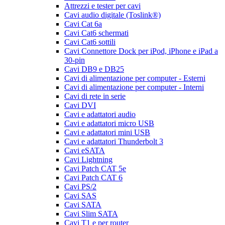
Attrezzi e tester per cavi
Cavi audio digitale (Toslink®)
Cavi Cat 6a
Cavi Cat6 schermati
Cavi Cat6 sottili
Cavi Connettore Dock per iPod, iPhone e iPad a
30-pin
Cavi DB9 e DB25
Cavi di alimentazione per computer - Esterni
Cavi di alimentazione per computer - Interni
Cavi di rete in serie
Cavi DVI
Cavi e adattatori audio
Cavi e adattatori micro USB
Cavi e adattatori mini USB
Cavi e adattatori Thunderbolt 3
Cavi eSATA
Cavi Lightning
Cavi Patch CAT 5e
Cavi Patch CAT 6
Cavi PS/2
Cavi SAS
Cavi SATA
Cavi Slim SATA
Cavi T1 e per router