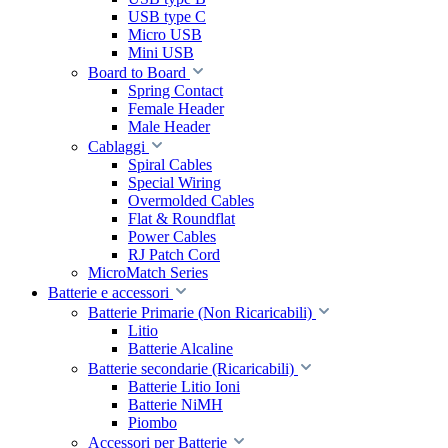
USB type C
Micro USB
Mini USB
Board to Board
Spring Contact
Female Header
Male Header
Cablaggi
Spiral Cables
Special Wiring
Overmolded Cables
Flat & Roundflat
Power Cables
RJ Patch Cord
MicroMatch Series
Batterie e accessori
Batterie Primarie (Non Ricaricabili)
Litio
Batterie Alcaline
Batterie secondarie (Ricaricabili)
Batterie Litio Ioni
Batterie NiMH
Piombo
Accessori per Batterie