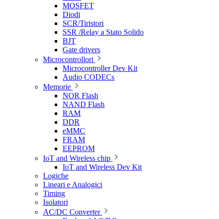
MOSFET
Diodi
SCR/Tiristori
SSR /Relay a Stato Solido
BJT
Gate drivers
Microcontrollori
Microcontroller Dev Kit
Audio CODECs
Memorie
NOR Flash
NAND Flash
RAM
DDR
eMMC
FRAM
EEPROM
IoT and Wireless chip
IoT and Wireless Dev Kit
Logiche
Lineari e Analogici
Timing
Isolatori
AC/DC Converter