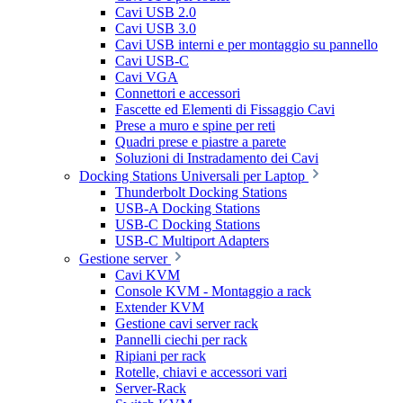
Cavi USB 2.0
Cavi USB 3.0
Cavi USB interni e per montaggio su pannello
Cavi USB-C
Cavi VGA
Connettori e accessori
Fascette ed Elementi di Fissaggio Cavi
Prese a muro e spine per reti
Quadri prese e piastre a parete
Soluzioni di Instradamento dei Cavi
Docking Stations Universali per Laptop
Thunderbolt Docking Stations
USB-A Docking Stations
USB-C Docking Stations
USB-C Multiport Adapters
Gestione server
Cavi KVM
Console KVM - Montaggio a rack
Extender KVM
Gestione cavi server rack
Pannelli ciechi per rack
Ripiani per rack
Rotelle, chiavi e accessori vari
Server-Rack