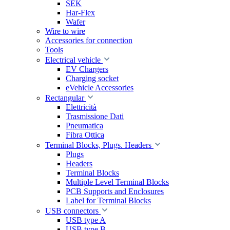
SEK
Har-Flex
Wafer
Wire to wire
Accessories for connection
Tools
Electrical vehicle
EV Chargers
Charging socket
eVehicle Accessories
Rectangular
Elettricità
Trasmissione Dati
Pneumatica
Fibra Ottica
Terminal Blocks, Plugs. Headers
Plugs
Headers
Terminal Blocks
Multiple Level Terminal Blocks
PCB Supports and Enclosures
Label for Terminal Blocks
USB connectors
USB type A
USB type B