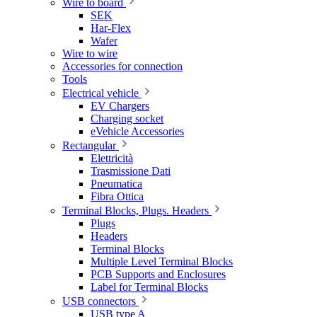
Wire to board
SEK
Har-Flex
Wafer
Wire to wire
Accessories for connection
Tools
Electrical vehicle
EV Chargers
Charging socket
eVehicle Accessories
Rectangular
Elettricità
Trasmissione Dati
Pneumatica
Fibra Ottica
Terminal Blocks, Plugs. Headers
Plugs
Headers
Terminal Blocks
Multiple Level Terminal Blocks
PCB Supports and Enclosures
Label for Terminal Blocks
USB connectors
USB type A