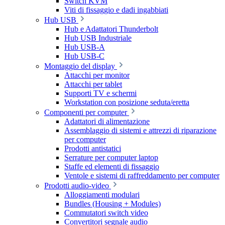
Switch KVM
Viti di fissaggio e dadi ingabbiati
Hub USB
Hub e Adattatori Thunderbolt
Hub USB Industriale
Hub USB-A
Hub USB-C
Montaggio del display
Attacchi per monitor
Attacchi per tablet
Supporti TV e schermi
Workstation con posizione seduta/eretta
Componenti per computer
Adattatori di alimentazione
Assemblaggio di sistemi e attrezzi di riparazione
per computer
Prodotti antistatici
Serrature per computer laptop
Staffe ed elementi di fissaggio
Ventole e sistemi di raffreddamento per computer
Prodotti audio-video
Alloggiamenti modulari
Bundles (Housing + Modules)
Commutatori switch video
Convertitori segnale audio