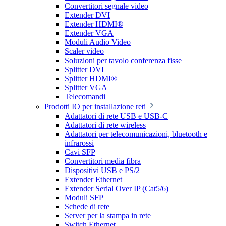
Convertitori segnale video
Extender DVI
Extender HDMI®
Extender VGA
Moduli Audio Video
Scaler video
Soluzioni per tavolo conferenza fisse
Splitter DVI
Splitter HDMI®
Splitter VGA
Telecomandi
Prodotti IO per installazione reti
Adattatori di rete USB e USB-C
Adattatori di rete wireless
Adattatori per telecomunicazioni, bluetooth e
infrarossi
Cavi SFP
Convertitori media fibra
Dispositivi USB e PS/2
Extender Ethernet
Extender Serial Over IP (Cat5/6)
Moduli SFP
Schede di rete
Server per la stampa in rete
Switch Ethernet