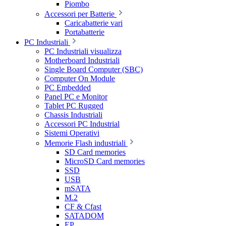
Piombo
Accessori per Batterie
Caricabatterie vari
Portabatterie
PC Industriali
PC Industriali visualizza
Motherboard Industriali
Single Board Computer (SBC)
Computer On Module
PC Embedded
Panel PC e Monitor
Tablet PC Rugged
Chassis Industriali
Accessori PC Industrial
Sistemi Operativi
Memorie Flash industriali
SD Card memories
MicroSD Card memories
SSD
USB
mSATA
M.2
CF & Cfast
SATADOM
EP