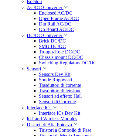
Isolatori
AC/DC Converter
Enclosed AC/DC
Open Frame AC/DC
Din Rail AC/DC
On Board AC/DC
DC/DC Converter
Brick DC/DC
SMD DC/DC
Trough-Hole DC/DC
Chassis mount DC/DC
Switching Regulators DC/DC
Sensori
Sensors Dev Kit
Sonde Rogowski
Trasduttori di corrente
Trasduttori di tensione
Sensori ad effetto Hall
Sensori di Corrente
Interface ICs
Interface ICs Dev Kit
IoT and Wireless Modules
Discreti di Alta Potenza
Tiristori a Controllo di Fase
Tiristori di Media Tensione