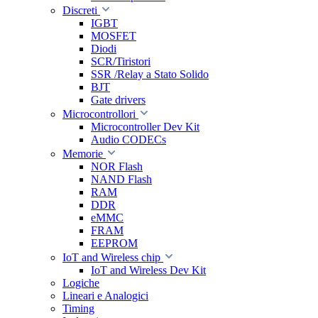
Discreti
IGBT
MOSFET
Diodi
SCR/Tiristori
SSR /Relay a Stato Solido
BJT
Gate drivers
Microcontrollori
Microcontroller Dev Kit
Audio CODECs
Memorie
NOR Flash
NAND Flash
RAM
DDR
eMMC
FRAM
EEPROM
IoT and Wireless chip
IoT and Wireless Dev Kit
Logiche
Lineari e Analogici
Timing