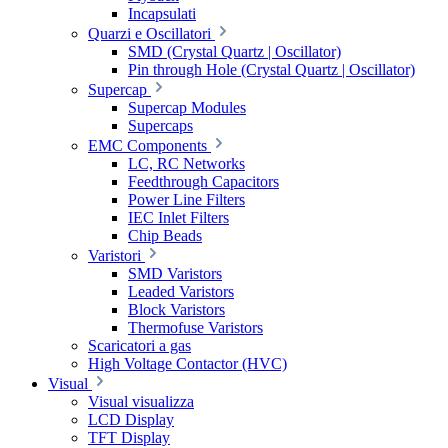
Incapsulati
Quarzi e Oscillatori
SMD (Crystal Quartz | Oscillator)
Pin through Hole (Crystal Quartz | Oscillator)
Supercap
Supercap Modules
Supercaps
EMC Components
LC, RC Networks
Feedthrough Capacitors
Power Line Filters
IEC Inlet Filters
Chip Beads
Varistori
SMD Varistors
Leaded Varistors
Block Varistors
Thermofuse Varistors
Scaricatori a gas
High Voltage Contactor (HVC)
Visual
Visual visualizza
LCD Display
TFT Display