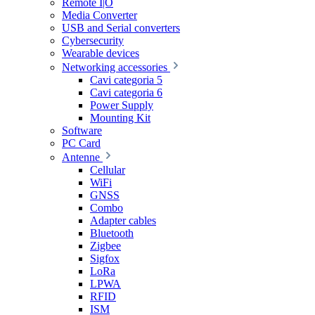
Remote I|O
Media Converter
USB and Serial converters
Cybersecurity
Wearable devices
Networking accessories
Cavi categoria 5
Cavi categoria 6
Power Supply
Mounting Kit
Software
PC Card
Antenne
Cellular
WiFi
GNSS
Combo
Adapter cables
Bluetooth
Zigbee
Sigfox
LoRa
LPWA
RFID
ISM