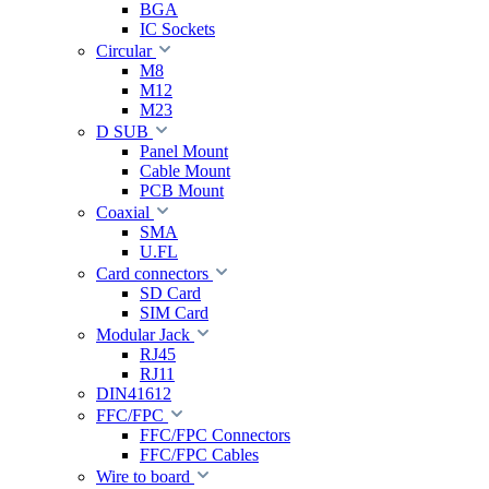
BGA
IC Sockets
Circular
M8
M12
M23
D SUB
Panel Mount
Cable Mount
PCB Mount
Coaxial
SMA
U.FL
Card connectors
SD Card
SIM Card
Modular Jack
RJ45
RJ11
DIN41612
FFC/FPC
FFC/FPC Connectors
FFC/FPC Cables
Wire to board