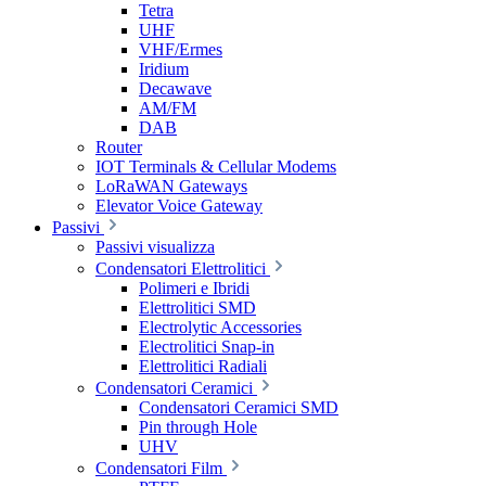
Tetra
UHF
VHF/Ermes
Iridium
Decawave
AM/FM
DAB
Router
IOT Terminals & Cellular Modems
LoRaWAN Gateways
Elevator Voice Gateway
Passivi
Passivi visualizza
Condensatori Elettrolitici
Polimeri e Ibridi
Elettrolitici SMD
Electrolytic Accessories
Electrolitici Snap-in
Elettrolitici Radiali
Condensatori Ceramici
Condensatori Ceramici SMD
Pin through Hole
UHV
Condensatori Film