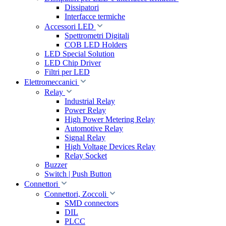
Dissipatori
Interfacce termiche
Accessori LED
Spettrometri Digitali
COB LED Holders
LED Special Solution
LED Chip Driver
Filtri per LED
Elettromeccanici
Relay
Industrial Relay
Power Relay
High Power Metering Relay
Automotive Relay
Signal Relay
High Voltage Devices Relay
Relay Socket
Buzzer
Switch | Push Button
Connettori
Connettori, Zoccoli
SMD connectors
DIL
PLCC