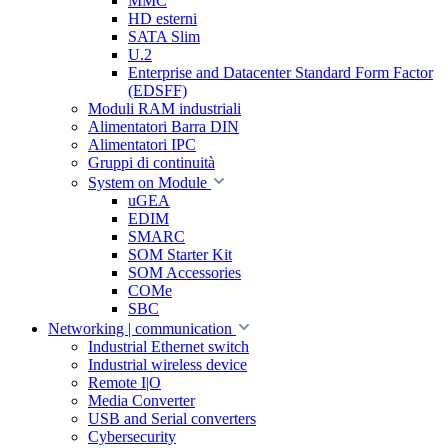
MMC
HD esterni
SATA Slim
U.2
Enterprise and Datacenter Standard Form Factor
(EDSFF)
Moduli RAM industriali
Alimentatori Barra DIN
Alimentatori IPC
Gruppi di continuità
System on Module
uGEA
EDIM
SMARC
SOM Starter Kit
SOM Accessories
COMe
SBC
Networking | communication
Industrial Ethernet switch
Industrial wireless device
Remote I|O
Media Converter
USB and Serial converters
Cybersecurity