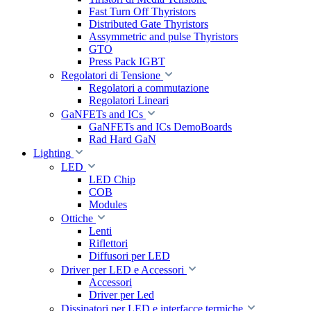
Fast Turn Off Thyristors
Distributed Gate Thyristors
Assymmetric and pulse Thyristors
GTO
Press Pack IGBT
Regolatori di Tensione
Regolatori a commutazione
Regolatori Lineari
GaNFETs and ICs
GaNFETs and ICs DemoBoards
Rad Hard GaN
Lighting
LED
LED Chip
COB
Modules
Ottiche
Lenti
Riflettori
Diffusori per LED
Driver per LED e Accessori
Accessori
Driver per Led
Dissipatori per LED e interfacce termiche