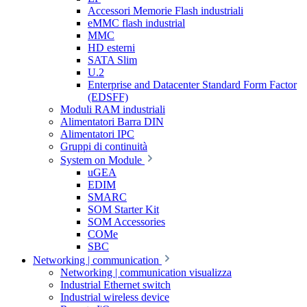
Accessori Memorie Flash industriali
eMMC flash industrial
MMC
HD esterni
SATA Slim
U.2
Enterprise and Datacenter Standard Form Factor
(EDSFF)
Moduli RAM industriali
Alimentatori Barra DIN
Alimentatori IPC
Gruppi di continuità
System on Module
uGEA
EDIM
SMARC
SOM Starter Kit
SOM Accessories
COMe
SBC
Networking | communication
Networking | communication visualizza
Industrial Ethernet switch
Industrial wireless device