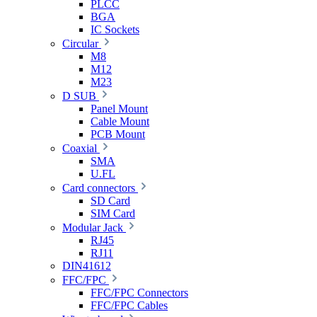
PLCC
BGA
IC Sockets
Circular
M8
M12
M23
D SUB
Panel Mount
Cable Mount
PCB Mount
Coaxial
SMA
U.FL
Card connectors
SD Card
SIM Card
Modular Jack
RJ45
RJ11
DIN41612
FFC/FPC
FFC/FPC Connectors
FFC/FPC Cables