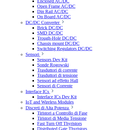
Enclosed AC/DC
Open Frame AC/DC
Din Rail AC/DC
On Board AC/DC
DC/DC Converter
Brick DC/DC
SMD DC/DC
Trough-Hole DC/DC
Chassis mount DC/DC
Switching Regulators DC/DC
Sensori
Sensors Dev Kit
Sonde Rogowski
Trasduttori di corrente
Trasduttori di tensione
Sensori ad effetto Hall
Sensori di Corrente
Interface ICs
Interface ICs Dev Kit
IoT and Wireless Modules
Discreti di Alta Potenza
Tiristori a Controllo di Fase
Tiristori di Media Tensione
Fast Turn Off Thyristors
Distributed Gate Thyristors