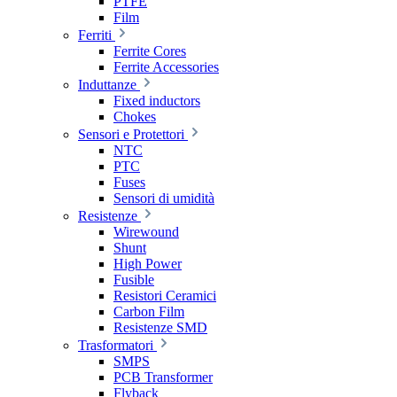
PTFE
Film
Ferriti
Ferrite Cores
Ferrite Accessories
Induttanze
Fixed inductors
Chokes
Sensori e Protettori
NTC
PTC
Fuses
Sensori di umidità
Resistenze
Wirewound
Shunt
High Power
Fusible
Resistori Ceramici
Carbon Film
Resistenze SMD
Trasformatori
SMPS
PCB Transformer
Flyback