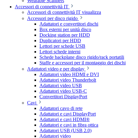
Wearable Scanners
Accessori di connettività IT
Accessori di connettività IT visualizza
Accessori per disco rigido
Adattatori e convertitori dischi
Box esterni per unità disco
Docking station per HDD
Duplicatori per HDD
Lettori per schede USB
Lettori schede interni
Schede backplane disco rigido/rack portatili
Staffe e accessori per il montaggio dei dischi
Adattatori video e per display
Adattatori video HDMI e DVI
Adattatori video Thunderbolt
Adattatori video USB
Adattatori video USB-C
Convertitori DisplayPort
Cavi
Adattatori cavo di rete
Adattatori e cavi DisplayPort
Adattatori e cavi HDMI®
Adattatori e cavi in fibra ottica
Adattatori USB (USB 2.0)
Adattatori video