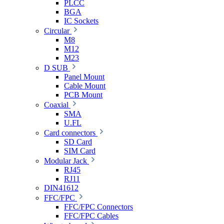
PLCC
BGA
IC Sockets
Circular
M8
M12
M23
D SUB
Panel Mount
Cable Mount
PCB Mount
Coaxial
SMA
U.FL
Card connectors
SD Card
SIM Card
Modular Jack
RJ45
RJ11
DIN41612
FFC/FPC
FFC/FPC Connectors
FFC/FPC Cables