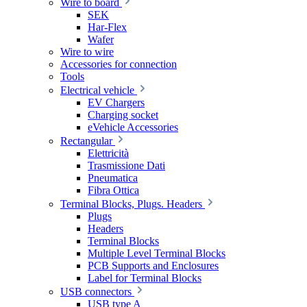
Wire to board
SEK
Har-Flex
Wafer
Wire to wire
Accessories for connection
Tools
Electrical vehicle
EV Chargers
Charging socket
eVehicle Accessories
Rectangular
Elettricità
Trasmissione Dati
Pneumatica
Fibra Ottica
Terminal Blocks, Plugs. Headers
Plugs
Headers
Terminal Blocks
Multiple Level Terminal Blocks
PCB Supports and Enclosures
Label for Terminal Blocks
USB connectors
USB type A