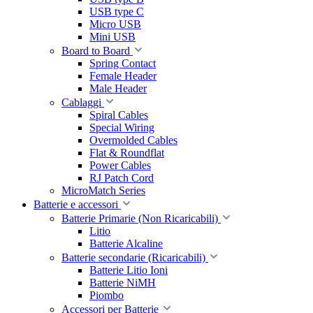
USB type C
Micro USB
Mini USB
Board to Board
Spring Contact
Female Header
Male Header
Cablaggi
Spiral Cables
Special Wiring
Overmolded Cables
Flat & Roundflat
Power Cables
RJ Patch Cord
MicroMatch Series
Batterie e accessori
Batterie Primarie (Non Ricaricabili)
Litio
Batterie Alcaline
Batterie secondarie (Ricaricabili)
Batterie Litio Ioni
Batterie NiMH
Piombo
Accessori per Batterie