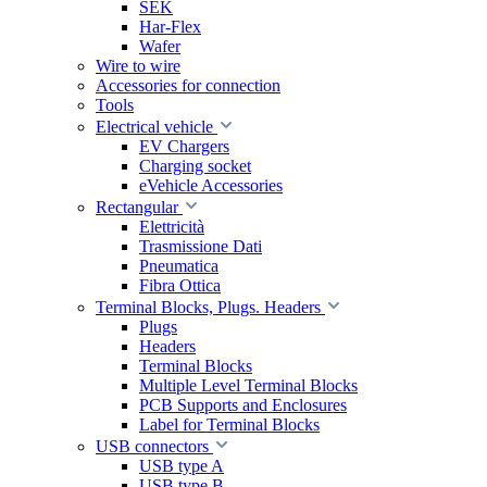
SEK
Har-Flex
Wafer
Wire to wire
Accessories for connection
Tools
Electrical vehicle
EV Chargers
Charging socket
eVehicle Accessories
Rectangular
Elettricità
Trasmissione Dati
Pneumatica
Fibra Ottica
Terminal Blocks, Plugs. Headers
Plugs
Headers
Terminal Blocks
Multiple Level Terminal Blocks
PCB Supports and Enclosures
Label for Terminal Blocks
USB connectors
USB type A
USB type B