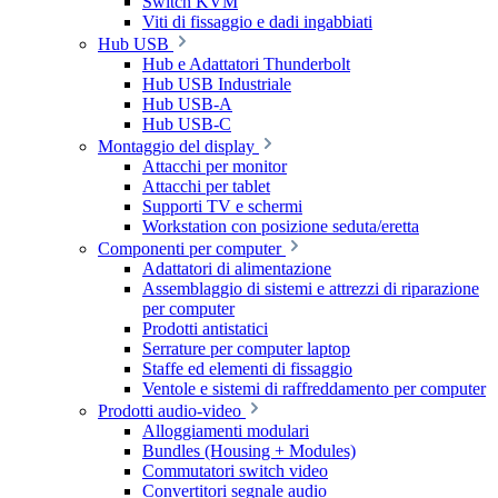
Switch KVM
Viti di fissaggio e dadi ingabbiati
Hub USB
Hub e Adattatori Thunderbolt
Hub USB Industriale
Hub USB-A
Hub USB-C
Montaggio del display
Attacchi per monitor
Attacchi per tablet
Supporti TV e schermi
Workstation con posizione seduta/eretta
Componenti per computer
Adattatori di alimentazione
Assemblaggio di sistemi e attrezzi di riparazione
per computer
Prodotti antistatici
Serrature per computer laptop
Staffe ed elementi di fissaggio
Ventole e sistemi di raffreddamento per computer
Prodotti audio-video
Alloggiamenti modulari
Bundles (Housing + Modules)
Commutatori switch video
Convertitori segnale audio