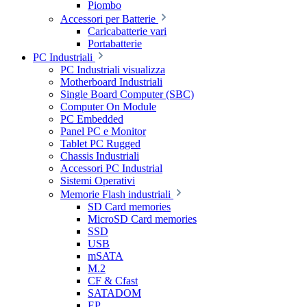
Piombo
Accessori per Batterie
Caricabatterie vari
Portabatterie
PC Industriali
PC Industriali visualizza
Motherboard Industriali
Single Board Computer (SBC)
Computer On Module
PC Embedded
Panel PC e Monitor
Tablet PC Rugged
Chassis Industriali
Accessori PC Industrial
Sistemi Operativi
Memorie Flash industriali
SD Card memories
MicroSD Card memories
SSD
USB
mSATA
M.2
CF & Cfast
SATADOM
EP