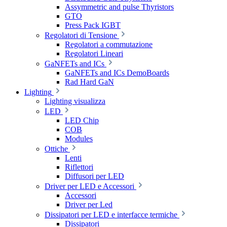
Assymmetric and pulse Thyristors
GTO
Press Pack IGBT
Regolatori di Tensione
Regolatori a commutazione
Regolatori Lineari
GaNFETs and ICs
GaNFETs and ICs DemoBoards
Rad Hard GaN
Lighting
Lighting visualizza
LED
LED Chip
COB
Modules
Ottiche
Lenti
Riflettori
Diffusori per LED
Driver per LED e Accessori
Accessori
Driver per Led
Dissipatori per LED e interfacce termiche
Dissipatori