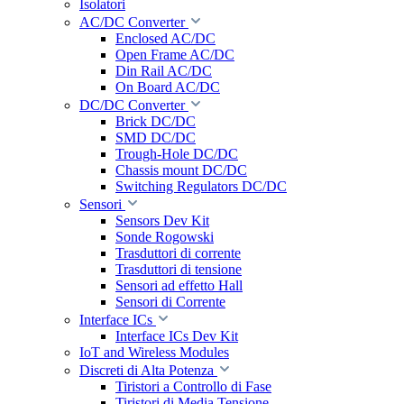
Isolatori
AC/DC Converter
Enclosed AC/DC
Open Frame AC/DC
Din Rail AC/DC
On Board AC/DC
DC/DC Converter
Brick DC/DC
SMD DC/DC
Trough-Hole DC/DC
Chassis mount DC/DC
Switching Regulators DC/DC
Sensori
Sensors Dev Kit
Sonde Rogowski
Trasduttori di corrente
Trasduttori di tensione
Sensori ad effetto Hall
Sensori di Corrente
Interface ICs
Interface ICs Dev Kit
IoT and Wireless Modules
Discreti di Alta Potenza
Tiristori a Controllo di Fase
Tiristori di Media Tensione