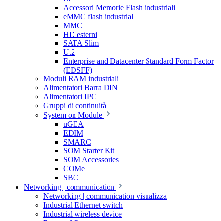
Accessori Memorie Flash industriali
eMMC flash industrial
MMC
HD esterni
SATA Slim
U.2
Enterprise and Datacenter Standard Form Factor
(EDSFF)
Moduli RAM industriali
Alimentatori Barra DIN
Alimentatori IPC
Gruppi di continuità
System on Module
uGEA
EDIM
SMARC
SOM Starter Kit
SOM Accessories
COMe
SBC
Networking | communication
Networking | communication visualizza
Industrial Ethernet switch
Industrial wireless device