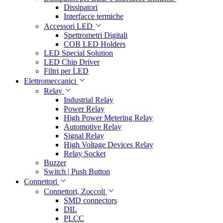
Dissipatori
Interfacce termiche
Accessori LED
Spettrometri Digitali
COB LED Holders
LED Special Solution
LED Chip Driver
Filtri per LED
Elettromeccanici
Relay
Industrial Relay
Power Relay
High Power Metering Relay
Automotive Relay
Signal Relay
High Voltage Devices Relay
Relay Socket
Buzzer
Switch | Push Button
Connettori
Connettori, Zoccoli
SMD connectors
DIL
PLCC