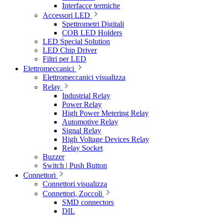
Interfacce termiche
Accessori LED
Spettrometri Digitali
COB LED Holders
LED Special Solution
LED Chip Driver
Filtri per LED
Elettromeccanici
Elettromeccanici visualizza
Relay
Industrial Relay
Power Relay
High Power Metering Relay
Automotive Relay
Signal Relay
High Voltage Devices Relay
Relay Socket
Buzzer
Switch | Push Button
Connettori
Connettori visualizza
Connettori, Zoccoli
SMD connectors
DIL