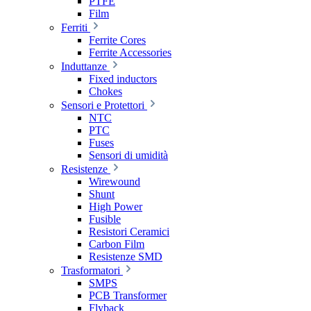
PTFE
Film
Ferriti
Ferrite Cores
Ferrite Accessories
Induttanze
Fixed inductors
Chokes
Sensori e Protettori
NTC
PTC
Fuses
Sensori di umidità
Resistenze
Wirewound
Shunt
High Power
Fusible
Resistori Ceramici
Carbon Film
Resistenze SMD
Trasformatori
SMPS
PCB Transformer
Flyback