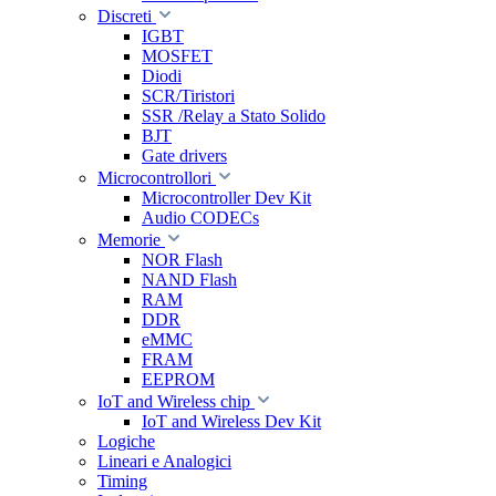
Discreti
IGBT
MOSFET
Diodi
SCR/Tiristori
SSR /Relay a Stato Solido
BJT
Gate drivers
Microcontrollori
Microcontroller Dev Kit
Audio CODECs
Memorie
NOR Flash
NAND Flash
RAM
DDR
eMMC
FRAM
EEPROM
IoT and Wireless chip
IoT and Wireless Dev Kit
Logiche
Lineari e Analogici
Timing