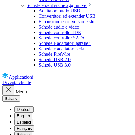
Schede e periferiche aggiuntive
Adattatori audio USB
Convertitori ed extender USB
Espansione e conversione slot
Schede audio e video
Schede controller IDE
Schede controller SATA
Schede e adattatori paralleli
Schede e adattatori seriali
Schede FireWire
Schede USB 2.0
Schede USB 3.0
Applicazioni
Diventa cliente
Menu
Italiano
Deutsch
English
Español
Français
Italiano