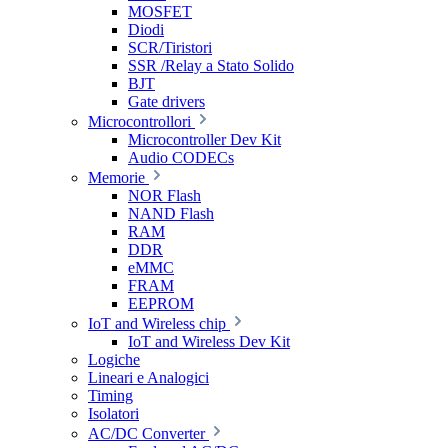
MOSFET
Diodi
SCR/Tiristori
SSR /Relay a Stato Solido
BJT
Gate drivers
Microcontrollori
Microcontroller Dev Kit
Audio CODECs
Memorie
NOR Flash
NAND Flash
RAM
DDR
eMMC
FRAM
EEPROM
IoT and Wireless chip
IoT and Wireless Dev Kit
Logiche
Lineari e Analogici
Timing
Isolatori
AC/DC Converter