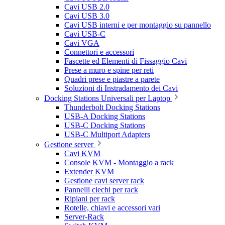
Cavi USB 2.0
Cavi USB 3.0
Cavi USB interni e per montaggio su pannello
Cavi USB-C
Cavi VGA
Connettori e accessori
Fascette ed Elementi di Fissaggio Cavi
Prese a muro e spine per reti
Quadri prese e piastre a parete
Soluzioni di Instradamento dei Cavi
Docking Stations Universali per Laptop
Thunderbolt Docking Stations
USB-A Docking Stations
USB-C Docking Stations
USB-C Multiport Adapters
Gestione server
Cavi KVM
Console KVM - Montaggio a rack
Extender KVM
Gestione cavi server rack
Pannelli ciechi per rack
Ripiani per rack
Rotelle, chiavi e accessori vari
Server-Rack