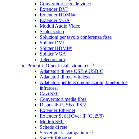
Convertitori segnale video
Extender DVI
Extender HDMI®
Extender VGA
Moduli Audio Video
Scaler video
Soluzioni per tavolo conferenza fisse
Splitter DVI
Splitter HDMI®
Splitter VGA
Telecomandi
Prodotti IO per installazione reti
Adattatori di rete USB e USB-C
Adattatori di rete wireless
Adattatori per telecomunicazioni, bluetooth e
infrarossi
Cavi SFP
Convertitori media fibra
Dispositivi USB e PS/2
Extender Ethernet
Extender Serial Over IP (Cat5/6)
Moduli SFP
Schede di rete
Server per la stampa in rete
Switch Ethernet