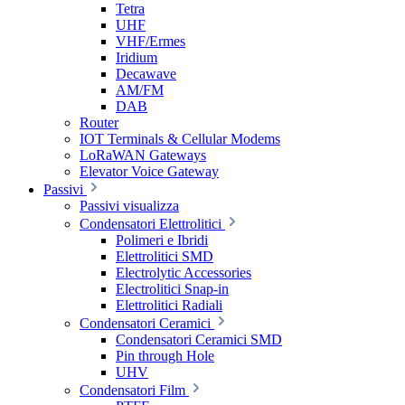
Tetra
UHF
VHF/Ermes
Iridium
Decawave
AM/FM
DAB
Router
IOT Terminals & Cellular Modems
LoRaWAN Gateways
Elevator Voice Gateway
Passivi
Passivi visualizza
Condensatori Elettrolitici
Polimeri e Ibridi
Elettrolitici SMD
Electrolytic Accessories
Electrolitici Snap-in
Elettrolitici Radiali
Condensatori Ceramici
Condensatori Ceramici SMD
Pin through Hole
UHV
Condensatori Film