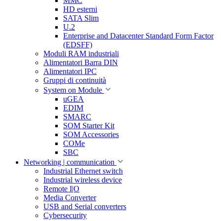
MMC
HD esterni
SATA Slim
U.2
Enterprise and Datacenter Standard Form Factor
(EDSFF)
Moduli RAM industriali
Alimentatori Barra DIN
Alimentatori IPC
Gruppi di continuità
System on Module
uGEA
EDIM
SMARC
SOM Starter Kit
SOM Accessories
COMe
SBC
Networking | communication
Industrial Ethernet switch
Industrial wireless device
Remote I|O
Media Converter
USB and Serial converters
Cybersecurity