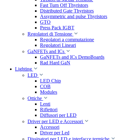
Fast Turn Off Thyristors
Distributed Gate Thyristors
Assymmetric and pulse Thyristors
GTO
Press Pack IGBT
Regolatori di Tensione
Regolatori a commutazione
Regolatori Lineari
GaNFETs and ICs
GaNFETs and ICs DemoBoards
Rad Hard GaN
Lighting
LED
LED Chip
COB
Modules
Ottiche
Lenti
Riflettori
Diffusori per LED
Driver per LED e Accessori
Accessori
Driver per Led
Dissipatori per LED e interfacce termiche