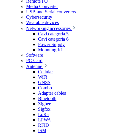
Remote I|O
Media Converter
USB and Serial converters
Cybersecurity
Wearable devices
Networking accessories
Cavi categoria 5
Cavi categoria 6
Power Supply
Mounting Kit
Software
PC Card
Antenne
Cellular
WiFi
GNSS
Combo
Adapter cables
Bluetooth
Zigbee
Sigfox
LoRa
LPWA
RFID
ISM