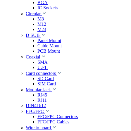
BGA
IC Sockets
Circular
M8
M12
M23
D SUB
Panel Mount
Cable Mount
PCB Mount
Coaxial
SMA
U.FL
Card connectors
SD Card
SIM Card
Modular Jack
RJ45
RJ11
DIN41612
FFC/FPC
FFC/FPC Connectors
FFC/FPC Cables
Wire to board