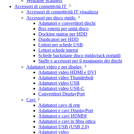
Wearable Scanners
Accessori di connettività IT
Accessori di connettività IT visualizza
Accessori per disco rigido
Adattatori e convertitori dischi
Box esterni per unità disco
Docking station per HDD
Duplicatori per HDD
Lettori per schede USB
Lettori schede interni
Schede backplane disco rigido/rack portatili
Staffe e accessori per il montaggio dei dischi
Adattatori video e per display
Adattatori video HDMI e DVI
Adattatori video Thunderbolt
Adattatori video USB
Adattatori video USB-C
Convertitori DisplayPort
Cavi
Adattatori cavo di rete
Adattatori e cavi DisplayPort
Adattatori e cavi HDMI®
Adattatori e cavi in fibra ottica
Adattatori USB (USB 2.0)
Adattatori video