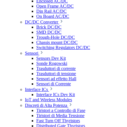
Enclosed AC/DC
Open Frame AC/DC
Din Rail AC/DC
On Board AC/DC
DC/DC Converter
Brick DC/DC
SMD DC/DC
Trough-Hole DC/DC
Chassis mount DC/DC
Switching Regulators DC/DC
Sensori
Sensors Dev Kit
Sonde Rogowski
Trasduttori di corrente
Trasduttori di tensione
Sensori ad effetto Hall
Sensori di Corrente
Interface ICs
Interface ICs Dev Kit
IoT and Wireless Modules
Discreti di Alta Potenza
Tiristori a Controllo di Fase
Tiristori di Media Tensione
Fast Turn Off Thyristors
Distributed Gate Thyristors