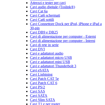
Attrezzi e tester per cavi
Cavi audio digitale (Toslink®)
Cavi Cat 6a
Cavi Cat6 schermati
Cavi Cat6 sottili
Cavi Connettore Dock per iPod, iPhone e iPad a
30-pin
Cavi DB9 e DB25
Cavi di alimentazione per computer - Esterni
Cavi di alimentazione per computer - Interni
Cavi di rete in serie
Cavi DVI
Cavi e adattatori audio
Cavi e adattatori micro USB
Cavi e adattatori mini USB
Cavi e adattatori Thunderbolt 3
Cavi eSATA
Cavi Lightning
Cavi Patch CAT 5e
Cavi Patch CAT 6
Cavi PS/2
Cavi SAS
Cavi SATA
Cavi Slim SATA
Cavi T1 e per router