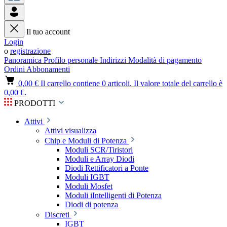
Il tuo account
Login
o
registrazione
Panoramica
Profilo personale
Indirizzi
Modalità di pagamento
Ordini
Abbonamenti
0,00 €
Il carrello contiene 0 articoli. Il valore totale del carrello è
0,00 €.
PRODOTTI
Attivi
Attivi visualizza
Chip e Moduli di Potenza
Moduli SCR/Tiristori
Moduli e Array Diodi
Diodi Rettificatori a Ponte
Moduli IGBT
Moduli Mosfet
Moduli iIntelligenti di Potenza
Diodi di potenza
Discreti
IGBT