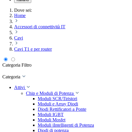
Dove sei:
Home
Accessori di connettività IT
Cavi
Cavi T1 e per router
Categoria
Filtro
Categoria
Attivi
Chip e Moduli di Potenza
Moduli SCR/Tiristori
Moduli e Array Diodi
Diodi Rettificatori a Ponte
Moduli IGBT
Moduli Mosfet
Moduli iIntelligenti di Potenza
Diodi di potenza