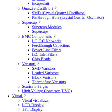
Incapsulati
Quarzi e Oscillatori
SMD (Crystal Quartz | Oscillator)
Pin through Hole (Crystal Quartz | Oscillator)
Supercap
Supercap Modules
Supercaps
EMC Components
LC, RC Networks
Feedthrough Capacitors
Power Line Filters
IEC Inlet Filters
Chip Beads
Varistori
SMD Varistors
Leaded Varistors
Block Varistors
Thermofuse Varistors
Scaricatori a gas
High Voltage Contactor (HVC)
Visual
Visual visualizza
LCD Display
TFT Display