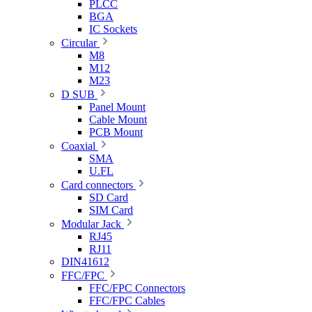
PLCC
BGA
IC Sockets
Circular
M8
M12
M23
D SUB
Panel Mount
Cable Mount
PCB Mount
Coaxial
SMA
U.FL
Card connectors
SD Card
SIM Card
Modular Jack
RJ45
RJ11
DIN41612
FFC/FPC
FFC/FPC Connectors
FFC/FPC Cables