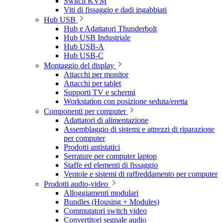
Switch KVM
Viti di fissaggio e dadi ingabbiati
Hub USB
Hub e Adattatori Thunderbolt
Hub USB Industriale
Hub USB-A
Hub USB-C
Montaggio del display
Attacchi per monitor
Attacchi per tablet
Supporti TV e schermi
Workstation con posizione seduta/eretta
Componenti per computer
Adattatori di alimentazione
Assemblaggio di sistemi e attrezzi di riparazione
per computer
Prodotti antistatici
Serrature per computer laptop
Staffe ed elementi di fissaggio
Ventole e sistemi di raffreddamento per computer
Prodotti audio-video
Alloggiamenti modulari
Bundles (Housing + Modules)
Commutatori switch video
Convertitori segnale audio