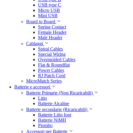
USB type C
Micro USB
Mini USB
Board to Board
Spring Contact
Female Header
Male Header
Cablaggi
Spiral Cables
Special Wiring
Overmolded Cables
Flat & Roundflat
Power Cables
RJ Patch Cord
MicroMatch Series
Batterie e accessori
Batterie Primarie (Non Ricaricabili)
Litio
Batterie Alcaline
Batterie secondarie (Ricaricabili)
Batterie Litio Ioni
Batterie NiMH
Piombo
Accessori per Batterie