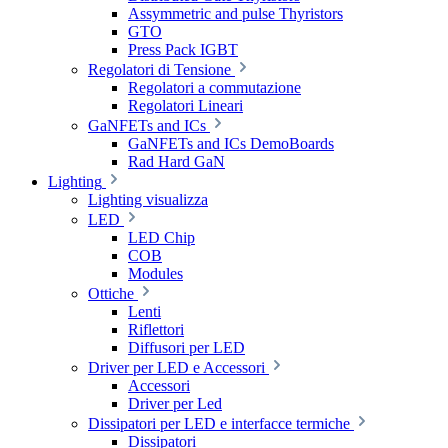
Assymmetric and pulse Thyristors
GTO
Press Pack IGBT
Regolatori di Tensione
Regolatori a commutazione
Regolatori Lineari
GaNFETs and ICs
GaNFETs and ICs DemoBoards
Rad Hard GaN
Lighting
Lighting visualizza
LED
LED Chip
COB
Modules
Ottiche
Lenti
Riflettori
Diffusori per LED
Driver per LED e Accessori
Accessori
Driver per Led
Dissipatori per LED e interfacce termiche
Dissipatori