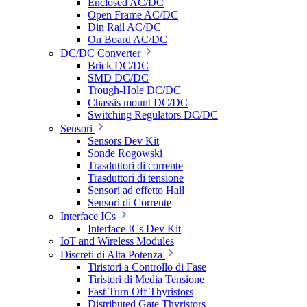
Enclosed AC/DC
Open Frame AC/DC
Din Rail AC/DC
On Board AC/DC
DC/DC Converter
Brick DC/DC
SMD DC/DC
Trough-Hole DC/DC
Chassis mount DC/DC
Switching Regulators DC/DC
Sensori
Sensors Dev Kit
Sonde Rogowski
Trasduttori di corrente
Trasduttori di tensione
Sensori ad effetto Hall
Sensori di Corrente
Interface ICs
Interface ICs Dev Kit
IoT and Wireless Modules
Discreti di Alta Potenza
Tiristori a Controllo di Fase
Tiristori di Media Tensione
Fast Turn Off Thyristors
Distributed Gate Thyristors