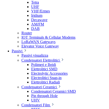
Tetra
UHF
VHF/Ermes
Iridium
Decawave
AM/FM
DAB
Router
IOT Terminals & Cellular Modems
LoRaWAN Gateways
Elevator Voice Gateway
Passivi
Passivi visualizza
Condensatori Elettrolitici
Polimeri e Ibridi
Elettrolitici SMD
Electrolytic Accessories
Electrolitici Snap-in
Elettrolitici Radiali
Condensatori Ceramici
Condensatori Ceramici SMD
Pin through Hole
UHV
Condensatori Film