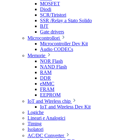
MOSFET
Diodi
SCR/Tiristori
SSR /Relay a Stato Solido
BJT
Gate drivers
Microcontrollori
Microcontroller Dev Kit
Audio CODECs
Memorie
NOR Flash
NAND Flash
RAM
DDR
eMMC
FRAM
EEPROM
IoT and Wireless chip
IoT and Wireless Dev Kit
Logiche
Lineari e Analogici
Timing
Isolatori
AC/DC Converter