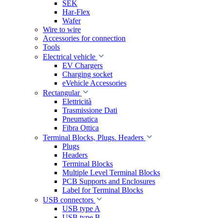
SEK
Har-Flex
Wafer
Wire to wire
Accessories for connection
Tools
Electrical vehicle
EV Chargers
Charging socket
eVehicle Accessories
Rectangular
Elettricità
Trasmissione Dati
Pneumatica
Fibra Ottica
Terminal Blocks, Plugs. Headers
Plugs
Headers
Terminal Blocks
Multiple Level Terminal Blocks
PCB Supports and Enclosures
Label for Terminal Blocks
USB connectors
USB type A
USB type B