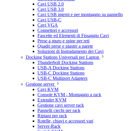
Cavi USB 2.0
Cavi USB 3.0
Cavi USB interni e per montaggio su pannello
Cavi USB-C
Cavi VGA
Connettori e accessori
Fascette ed Elementi di Fissaggio Cavi
Prese a muro e spine per reti
Quadri prese e piastre a parete
Soluzioni di Instradamento dei Cavi
Docking Stations Universali per Laptop
Thunderbolt Docking Stations
USB-A Docking Stations
USB-C Docking Stations
USB-C Multiport Adapters
Gestione server
Cavi KVM
Console KVM - Montaggio a rack
Extender KVM
Gestione cavi server rack
Pannelli ciechi per rack
Ripiani per rack
Rotelle, chiavi e accessori vari
Server-Rack