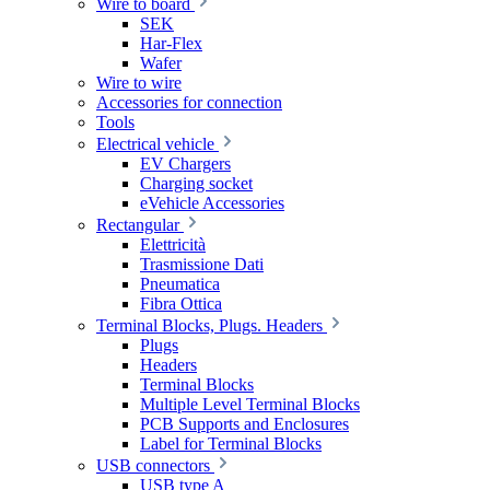
Wire to board
SEK
Har-Flex
Wafer
Wire to wire
Accessories for connection
Tools
Electrical vehicle
EV Chargers
Charging socket
eVehicle Accessories
Rectangular
Elettricità
Trasmissione Dati
Pneumatica
Fibra Ottica
Terminal Blocks, Plugs. Headers
Plugs
Headers
Terminal Blocks
Multiple Level Terminal Blocks
PCB Supports and Enclosures
Label for Terminal Blocks
USB connectors
USB type A