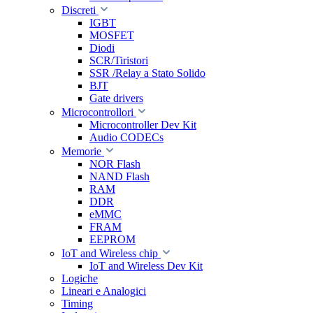
Discreti
IGBT
MOSFET
Diodi
SCR/Tiristori
SSR /Relay a Stato Solido
BJT
Gate drivers
Microcontrollori
Microcontroller Dev Kit
Audio CODECs
Memorie
NOR Flash
NAND Flash
RAM
DDR
eMMC
FRAM
EEPROM
IoT and Wireless chip
IoT and Wireless Dev Kit
Logiche
Lineari e Analogici
Timing