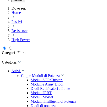
Dove sei:
Home
Passivi
Resistenze
High Power
Categoria
Filtro
Categoria
Attivi
Chip e Moduli di Potenza
Moduli SCR/Tiristori
Moduli e Array Diodi
Diodi Rettificatori a Ponte
Moduli IGBT
Moduli Mosfet
Moduli iIntelligenti di Potenza
Diodi di potenza