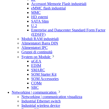
Accessori Memorie Flash industriali
eMMC flash industrial
MMC
HD esterni
SATA Slim
U.2
Enterprise and Datacenter Standard Form Factor
(EDSFF)
Moduli RAM industriali
Alimentatori Barra DIN
Alimentatori IPC
Gruppi di continuità
System on Module
uGEA
EDIM
SMARC
SOM Starter Kit
SOM Accessories
COMe
SBC
Networking | communication
Networking | communication visualizza
Industrial Ethernet switch
Industrial wireless device