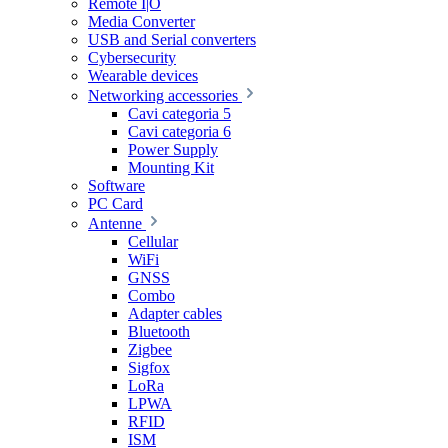
Remote I|O
Media Converter
USB and Serial converters
Cybersecurity
Wearable devices
Networking accessories
Cavi categoria 5
Cavi categoria 6
Power Supply
Mounting Kit
Software
PC Card
Antenne
Cellular
WiFi
GNSS
Combo
Adapter cables
Bluetooth
Zigbee
Sigfox
LoRa
LPWA
RFID
ISM