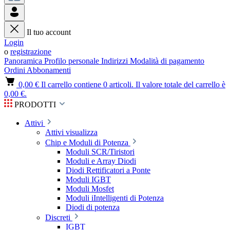
Il tuo account
Login
o
registrazione
Panoramica
Profilo personale
Indirizzi
Modalità di pagamento
Ordini
Abbonamenti
0,00 €
Il carrello contiene 0 articoli. Il valore totale del carrello è
0,00 €.
PRODOTTI
Attivi
Attivi visualizza
Chip e Moduli di Potenza
Moduli SCR/Tiristori
Moduli e Array Diodi
Diodi Rettificatori a Ponte
Moduli IGBT
Moduli Mosfet
Moduli iIntelligenti di Potenza
Diodi di potenza
Discreti
IGBT