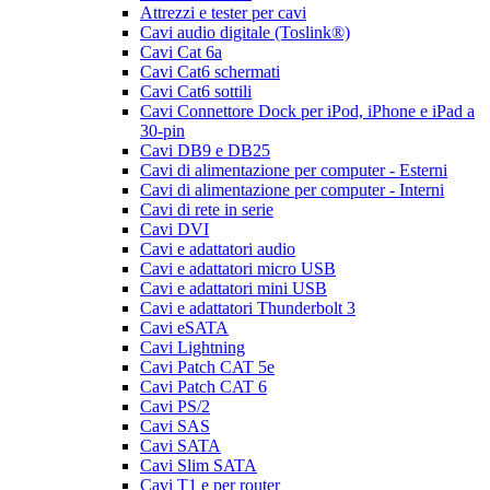
Attrezzi e tester per cavi
Cavi audio digitale (Toslink®)
Cavi Cat 6a
Cavi Cat6 schermati
Cavi Cat6 sottili
Cavi Connettore Dock per iPod, iPhone e iPad a
30-pin
Cavi DB9 e DB25
Cavi di alimentazione per computer - Esterni
Cavi di alimentazione per computer - Interni
Cavi di rete in serie
Cavi DVI
Cavi e adattatori audio
Cavi e adattatori micro USB
Cavi e adattatori mini USB
Cavi e adattatori Thunderbolt 3
Cavi eSATA
Cavi Lightning
Cavi Patch CAT 5e
Cavi Patch CAT 6
Cavi PS/2
Cavi SAS
Cavi SATA
Cavi Slim SATA
Cavi T1 e per router