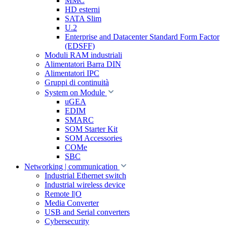
MMC
HD esterni
SATA Slim
U.2
Enterprise and Datacenter Standard Form Factor
(EDSFF)
Moduli RAM industriali
Alimentatori Barra DIN
Alimentatori IPC
Gruppi di continuità
System on Module
uGEA
EDIM
SMARC
SOM Starter Kit
SOM Accessories
COMe
SBC
Networking | communication
Industrial Ethernet switch
Industrial wireless device
Remote I|O
Media Converter
USB and Serial converters
Cybersecurity