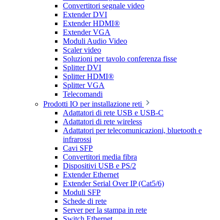
Convertitori segnale video
Extender DVI
Extender HDMI®
Extender VGA
Moduli Audio Video
Scaler video
Soluzioni per tavolo conferenza fisse
Splitter DVI
Splitter HDMI®
Splitter VGA
Telecomandi
Prodotti IO per installazione reti
Adattatori di rete USB e USB-C
Adattatori di rete wireless
Adattatori per telecomunicazioni, bluetooth e
infrarossi
Cavi SFP
Convertitori media fibra
Dispositivi USB e PS/2
Extender Ethernet
Extender Serial Over IP (Cat5/6)
Moduli SFP
Schede di rete
Server per la stampa in rete
Switch Ethernet