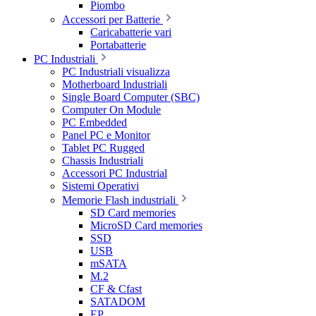
Piombo
Accessori per Batterie
Caricabatterie vari
Portabatterie
PC Industriali
PC Industriali visualizza
Motherboard Industriali
Single Board Computer (SBC)
Computer On Module
PC Embedded
Panel PC e Monitor
Tablet PC Rugged
Chassis Industriali
Accessori PC Industrial
Sistemi Operativi
Memorie Flash industriali
SD Card memories
MicroSD Card memories
SSD
USB
mSATA
M.2
CF & Cfast
SATADOM
EP