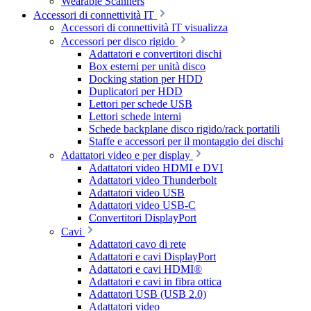
Wearable Scanners
Accessori di connettività IT
Accessori di connettività IT visualizza
Accessori per disco rigido
Adattatori e convertitori dischi
Box esterni per unità disco
Docking station per HDD
Duplicatori per HDD
Lettori per schede USB
Lettori schede interni
Schede backplane disco rigido/rack portatili
Staffe e accessori per il montaggio dei dischi
Adattatori video e per display
Adattatori video HDMI e DVI
Adattatori video Thunderbolt
Adattatori video USB
Adattatori video USB-C
Convertitori DisplayPort
Cavi
Adattatori cavo di rete
Adattatori e cavi DisplayPort
Adattatori e cavi HDMI®
Adattatori e cavi in fibra ottica
Adattatori USB (USB 2.0)
Adattatori video