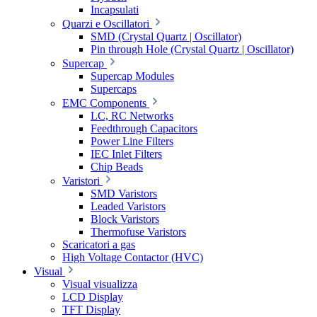
Incapsulati
Quarzi e Oscillatori
SMD (Crystal Quartz | Oscillator)
Pin through Hole (Crystal Quartz | Oscillator)
Supercap
Supercap Modules
Supercaps
EMC Components
LC, RC Networks
Feedthrough Capacitors
Power Line Filters
IEC Inlet Filters
Chip Beads
Varistori
SMD Varistors
Leaded Varistors
Block Varistors
Thermofuse Varistors
Scaricatori a gas
High Voltage Contactor (HVC)
Visual
Visual visualizza
LCD Display
TFT Display