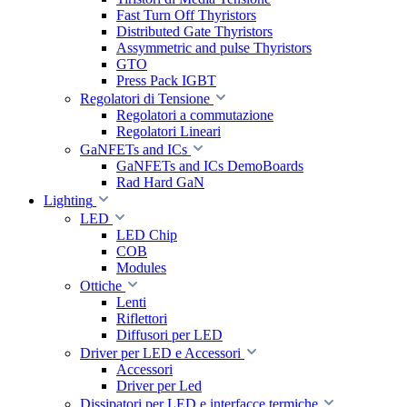
Fast Turn Off Thyristors
Distributed Gate Thyristors
Assymmetric and pulse Thyristors
GTO
Press Pack IGBT
Regolatori di Tensione
Regolatori a commutazione
Regolatori Lineari
GaNFETs and ICs
GaNFETs and ICs DemoBoards
Rad Hard GaN
Lighting
LED
LED Chip
COB
Modules
Ottiche
Lenti
Riflettori
Diffusori per LED
Driver per LED e Accessori
Accessori
Driver per Led
Dissipatori per LED e interfacce termiche