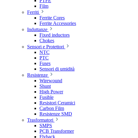
PTFE
Film
Ferriti
Ferrite Cores
Ferrite Accessories
Induttanze
Fixed inductors
Chokes
Sensori e Protettori
NTC
PTC
Fuses
Sensori di umidità
Resistenze
Wirewound
Shunt
High Power
Fusible
Resistori Ceramici
Carbon Film
Resistenze SMD
Trasformatori
SMPS
PCB Transformer
Flyback