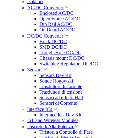
Isolatori
AC/DC Converter
Enclosed AC/DC
Open Frame AC/DC
Din Rail AC/DC
On Board AC/DC
DC/DC Converter
Brick DC/DC
SMD DC/DC
Trough-Hole DC/DC
Chassis mount DC/DC
Switching Regulators DC/DC
Sensori
Sensors Dev Kit
Sonde Rogowski
Trasduttori di corrente
Trasduttori di tensione
Sensori ad effetto Hall
Sensori di Corrente
Interface ICs
Interface ICs Dev Kit
IoT and Wireless Modules
Discreti di Alta Potenza
Tiristori a Controllo di Fase
Tiristori di Media Tensione