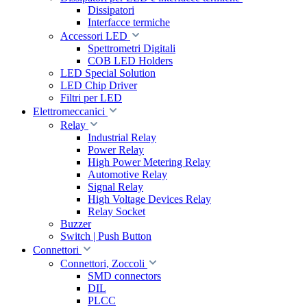
Dissipatori
Interfacce termiche
Accessori LED
Spettrometri Digitali
COB LED Holders
LED Special Solution
LED Chip Driver
Filtri per LED
Elettromeccanici
Relay
Industrial Relay
Power Relay
High Power Metering Relay
Automotive Relay
Signal Relay
High Voltage Devices Relay
Relay Socket
Buzzer
Switch | Push Button
Connettori
Connettori, Zoccoli
SMD connectors
DIL
PLCC