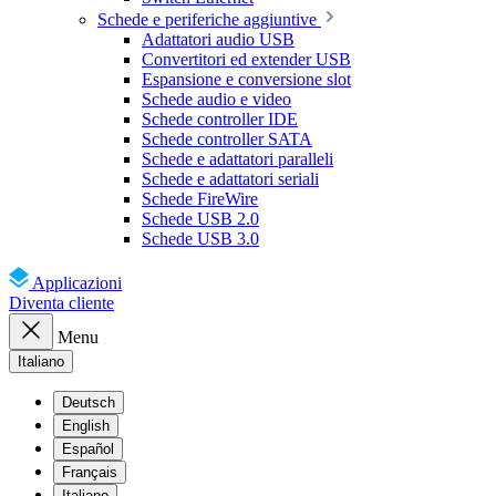
Schede e periferiche aggiuntive
Adattatori audio USB
Convertitori ed extender USB
Espansione e conversione slot
Schede audio e video
Schede controller IDE
Schede controller SATA
Schede e adattatori paralleli
Schede e adattatori seriali
Schede FireWire
Schede USB 2.0
Schede USB 3.0
Applicazioni
Diventa cliente
Menu
Italiano
Deutsch
English
Español
Français
Italiano