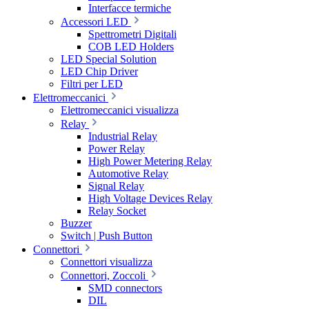
Interfacce termiche
Accessori LED
Spettrometri Digitali
COB LED Holders
LED Special Solution
LED Chip Driver
Filtri per LED
Elettromeccanici
Elettromeccanici visualizza
Relay
Industrial Relay
Power Relay
High Power Metering Relay
Automotive Relay
Signal Relay
High Voltage Devices Relay
Relay Socket
Buzzer
Switch | Push Button
Connettori
Connettori visualizza
Connettori, Zoccoli
SMD connectors
DIL