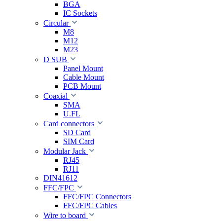
BGA
IC Sockets
Circular
M8
M12
M23
D SUB
Panel Mount
Cable Mount
PCB Mount
Coaxial
SMA
U.FL
Card connectors
SD Card
SIM Card
Modular Jack
RJ45
RJ11
DIN41612
FFC/FPC
FFC/FPC Connectors
FFC/FPC Cables
Wire to board