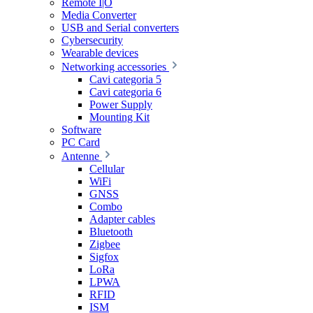
Remote I|O
Media Converter
USB and Serial converters
Cybersecurity
Wearable devices
Networking accessories
Cavi categoria 5
Cavi categoria 6
Power Supply
Mounting Kit
Software
PC Card
Antenne
Cellular
WiFi
GNSS
Combo
Adapter cables
Bluetooth
Zigbee
Sigfox
LoRa
LPWA
RFID
ISM