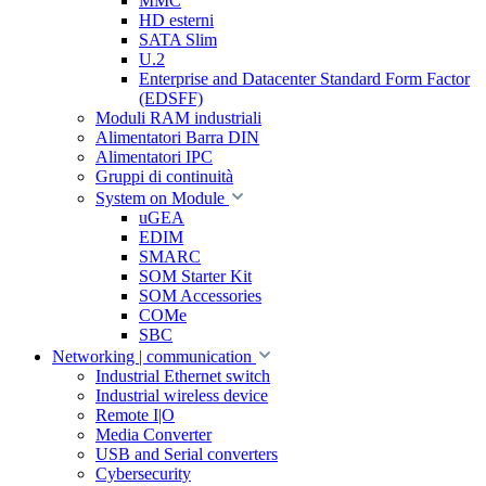
MMC
HD esterni
SATA Slim
U.2
Enterprise and Datacenter Standard Form Factor
(EDSFF)
Moduli RAM industriali
Alimentatori Barra DIN
Alimentatori IPC
Gruppi di continuità
System on Module
uGEA
EDIM
SMARC
SOM Starter Kit
SOM Accessories
COMe
SBC
Networking | communication
Industrial Ethernet switch
Industrial wireless device
Remote I|O
Media Converter
USB and Serial converters
Cybersecurity