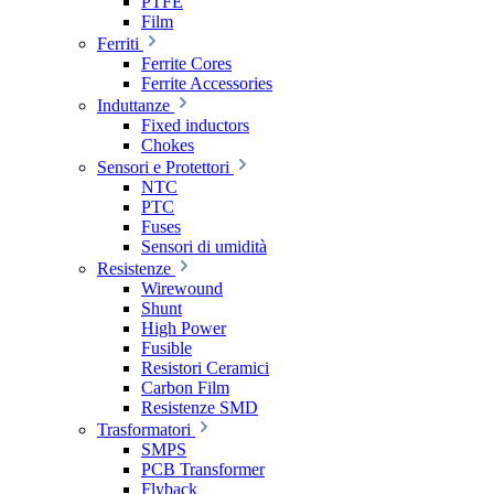
PTFE
Film
Ferriti
Ferrite Cores
Ferrite Accessories
Induttanze
Fixed inductors
Chokes
Sensori e Protettori
NTC
PTC
Fuses
Sensori di umidità
Resistenze
Wirewound
Shunt
High Power
Fusible
Resistori Ceramici
Carbon Film
Resistenze SMD
Trasformatori
SMPS
PCB Transformer
Flyback