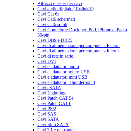
Attrezzi e tester per cavi
Cavi audio digitale (Toslink®)
Cavi Cat 6a
Cavi Cat6 schermati
Cavi Cat6 sottili
Cavi Connettore Dock per iPod, iPhone e iPad a
30-pin
Cavi DB9 e DB25
Cavi di alimentazione per computer - Esterni
Cavi di alimentazione per computer - Interni
Cavi di rete in serie
Cavi DVI
Cavi e adattatori audio
Cavi e adattatori micro USB
Cavi e adattatori mini USB
Cavi e adattatori Thunderbolt 3
Cavi eSATA
Cavi Lightning
Cavi Patch CAT 5e
Cavi Patch CAT 6
Cavi PS/2
Cavi SAS
Cavi SATA
Cavi Slim SATA
Cavi T1 e per router