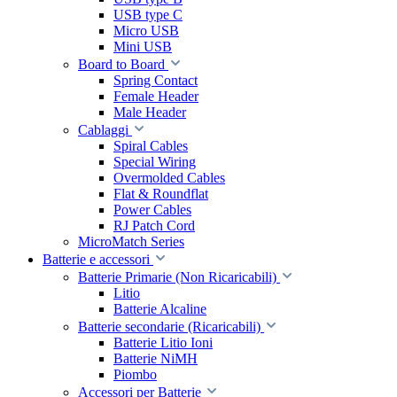
USB type C
Micro USB
Mini USB
Board to Board
Spring Contact
Female Header
Male Header
Cablaggi
Spiral Cables
Special Wiring
Overmolded Cables
Flat & Roundflat
Power Cables
RJ Patch Cord
MicroMatch Series
Batterie e accessori
Batterie Primarie (Non Ricaricabili)
Litio
Batterie Alcaline
Batterie secondarie (Ricaricabili)
Batterie Litio Ioni
Batterie NiMH
Piombo
Accessori per Batterie