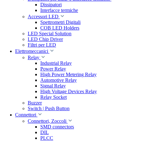
Dissipatori
Interfacce termiche
Accessori LED
Spettrometri Digitali
COB LED Holders
LED Special Solution
LED Chip Driver
Filtri per LED
Elettromeccanici
Relay
Industrial Relay
Power Relay
High Power Metering Relay
Automotive Relay
Signal Relay
High Voltage Devices Relay
Relay Socket
Buzzer
Switch | Push Button
Connettori
Connettori, Zoccoli
SMD connectors
DIL
PLCC