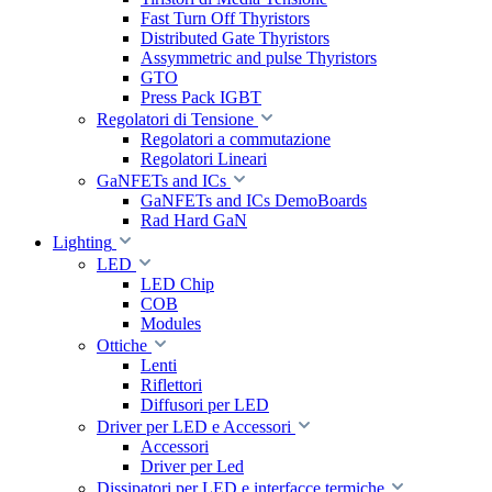
Fast Turn Off Thyristors
Distributed Gate Thyristors
Assymmetric and pulse Thyristors
GTO
Press Pack IGBT
Regolatori di Tensione
Regolatori a commutazione
Regolatori Lineari
GaNFETs and ICs
GaNFETs and ICs DemoBoards
Rad Hard GaN
Lighting
LED
LED Chip
COB
Modules
Ottiche
Lenti
Riflettori
Diffusori per LED
Driver per LED e Accessori
Accessori
Driver per Led
Dissipatori per LED e interfacce termiche