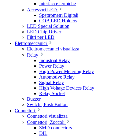
Interfacce termiche
Accessori LED
Spettrometri Digitali
COB LED Holders
LED Special Solution
LED Chip Driver
Filtri per LED
Elettromeccanici
Elettromeccanici visualizza
Relay
Industrial Relay
Power Relay
High Power Metering Relay
Automotive Relay
Signal Relay
High Voltage Devices Relay
Relay Socket
Buzzer
Switch | Push Button
Connettori
Connettori visualizza
Connettori, Zoccoli
SMD connectors
DIL