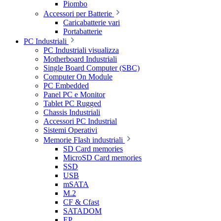
Piombo
Accessori per Batterie
Caricabatterie vari
Portabatterie
PC Industriali
PC Industriali visualizza
Motherboard Industriali
Single Board Computer (SBC)
Computer On Module
PC Embedded
Panel PC e Monitor
Tablet PC Rugged
Chassis Industriali
Accessori PC Industrial
Sistemi Operativi
Memorie Flash industriali
SD Card memories
MicroSD Card memories
SSD
USB
mSATA
M.2
CF & Cfast
SATADOM
EP