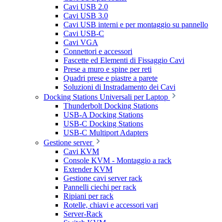
Cavi USB 2.0
Cavi USB 3.0
Cavi USB interni e per montaggio su pannello
Cavi USB-C
Cavi VGA
Connettori e accessori
Fascette ed Elementi di Fissaggio Cavi
Prese a muro e spine per reti
Quadri prese e piastre a parete
Soluzioni di Instradamento dei Cavi
Docking Stations Universali per Laptop
Thunderbolt Docking Stations
USB-A Docking Stations
USB-C Docking Stations
USB-C Multiport Adapters
Gestione server
Cavi KVM
Console KVM - Montaggio a rack
Extender KVM
Gestione cavi server rack
Pannelli ciechi per rack
Ripiani per rack
Rotelle, chiavi e accessori vari
Server-Rack