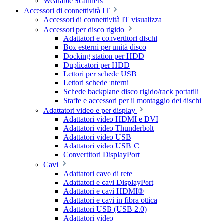
Wearable Scanners
Accessori di connettività IT
Accessori di connettività IT visualizza
Accessori per disco rigido
Adattatori e convertitori dischi
Box esterni per unità disco
Docking station per HDD
Duplicatori per HDD
Lettori per schede USB
Lettori schede interni
Schede backplane disco rigido/rack portatili
Staffe e accessori per il montaggio dei dischi
Adattatori video e per display
Adattatori video HDMI e DVI
Adattatori video Thunderbolt
Adattatori video USB
Adattatori video USB-C
Convertitori DisplayPort
Cavi
Adattatori cavo di rete
Adattatori e cavi DisplayPort
Adattatori e cavi HDMI®
Adattatori e cavi in fibra ottica
Adattatori USB (USB 2.0)
Adattatori video