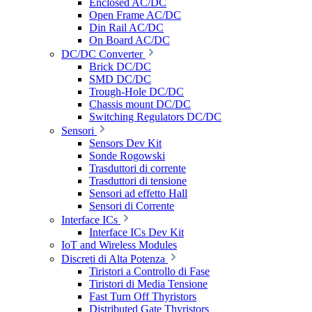
Enclosed AC/DC
Open Frame AC/DC
Din Rail AC/DC
On Board AC/DC
DC/DC Converter
Brick DC/DC
SMD DC/DC
Trough-Hole DC/DC
Chassis mount DC/DC
Switching Regulators DC/DC
Sensori
Sensors Dev Kit
Sonde Rogowski
Trasduttori di corrente
Trasduttori di tensione
Sensori ad effetto Hall
Sensori di Corrente
Interface ICs
Interface ICs Dev Kit
IoT and Wireless Modules
Discreti di Alta Potenza
Tiristori a Controllo di Fase
Tiristori di Media Tensione
Fast Turn Off Thyristors
Distributed Gate Thyristors