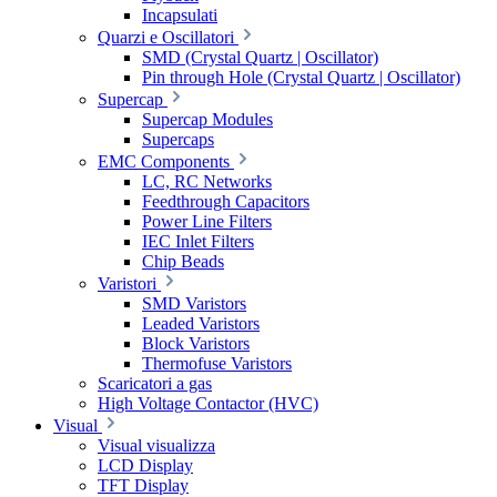
Incapsulati
Quarzi e Oscillatori
SMD (Crystal Quartz | Oscillator)
Pin through Hole (Crystal Quartz | Oscillator)
Supercap
Supercap Modules
Supercaps
EMC Components
LC, RC Networks
Feedthrough Capacitors
Power Line Filters
IEC Inlet Filters
Chip Beads
Varistori
SMD Varistors
Leaded Varistors
Block Varistors
Thermofuse Varistors
Scaricatori a gas
High Voltage Contactor (HVC)
Visual
Visual visualizza
LCD Display
TFT Display