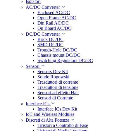
Isolatori
AC/DC Converter
Enclosed AC/DC
Open Frame AC/DC
Din Rail AC/DC
On Board AC/DC
DC/DC Converter
Brick DC/DC
SMD DC/DC
Trough-Hole DC/DC
Chassis mount DC/DC
Switching Regulators DC/DC
Sensori
Sensors Dev Kit
Sonde Rogowski
Trasduttori di corrente
Trasduttori di tensione
Sensori ad effetto Hall
Sensori di Corrente
Interface ICs
Interface ICs Dev Kit
IoT and Wireless Modules
Discreti di Alta Potenza
Tiristori a Controllo di Fase
Tiristori di Media Tensione