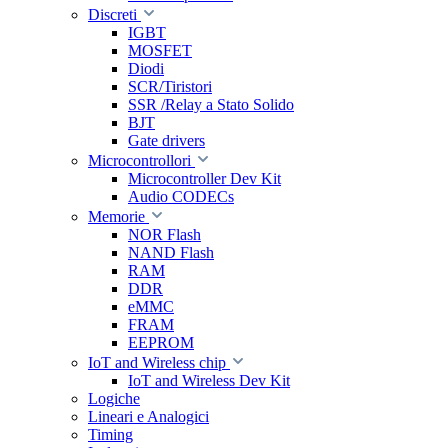
Discreti
IGBT
MOSFET
Diodi
SCR/Tiristori
SSR /Relay a Stato Solido
BJT
Gate drivers
Microcontrollori
Microcontroller Dev Kit
Audio CODECs
Memorie
NOR Flash
NAND Flash
RAM
DDR
eMMC
FRAM
EEPROM
IoT and Wireless chip
IoT and Wireless Dev Kit
Logiche
Lineari e Analogici
Timing