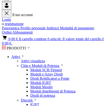
Il tuo account
Login
o
registrazione
Panoramica
Profilo personale
Indirizzi
Modalità di pagamento
Ordini
Abbonamenti
0,00 €
Il carrello contiene 0 articoli. Il valore totale del carrello è
0,00 €.
PRODOTTI
Attivi
Attivi visualizza
Chip e Moduli di Potenza
Moduli SCR/Tiristori
Moduli e Array Diodi
Diodi Rettificatori a Ponte
Moduli IGBT
Moduli Mosfet
Moduli iIntelligenti di Potenza
Diodi di potenza
Discreti
IGBT