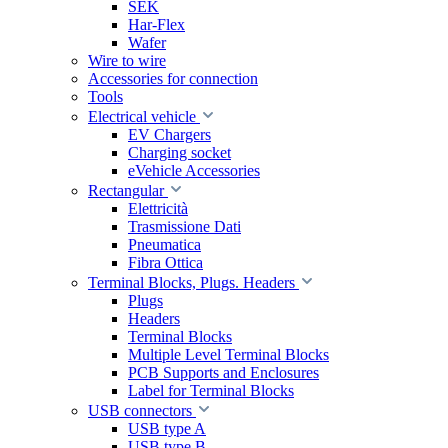
SEK
Har-Flex
Wafer
Wire to wire
Accessories for connection
Tools
Electrical vehicle
EV Chargers
Charging socket
eVehicle Accessories
Rectangular
Elettricità
Trasmissione Dati
Pneumatica
Fibra Ottica
Terminal Blocks, Plugs. Headers
Plugs
Headers
Terminal Blocks
Multiple Level Terminal Blocks
PCB Supports and Enclosures
Label for Terminal Blocks
USB connectors
USB type A
USB type B