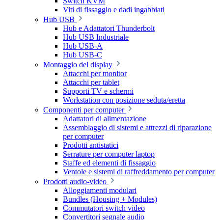
Switch KVM
Viti di fissaggio e dadi ingabbiati
Hub USB
Hub e Adattatori Thunderbolt
Hub USB Industriale
Hub USB-A
Hub USB-C
Montaggio del display
Attacchi per monitor
Attacchi per tablet
Supporti TV e schermi
Workstation con posizione seduta/eretta
Componenti per computer
Adattatori di alimentazione
Assemblaggio di sistemi e attrezzi di riparazione
per computer
Prodotti antistatici
Serrature per computer laptop
Staffe ed elementi di fissaggio
Ventole e sistemi di raffreddamento per computer
Prodotti audio-video
Alloggiamenti modulari
Bundles (Housing + Modules)
Commutatori switch video
Convertitori segnale audio