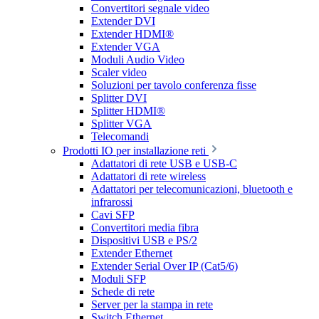
Convertitori segnale video
Extender DVI
Extender HDMI®
Extender VGA
Moduli Audio Video
Scaler video
Soluzioni per tavolo conferenza fisse
Splitter DVI
Splitter HDMI®
Splitter VGA
Telecomandi
Prodotti IO per installazione reti
Adattatori di rete USB e USB-C
Adattatori di rete wireless
Adattatori per telecomunicazioni, bluetooth e
infrarossi
Cavi SFP
Convertitori media fibra
Dispositivi USB e PS/2
Extender Ethernet
Extender Serial Over IP (Cat5/6)
Moduli SFP
Schede di rete
Server per la stampa in rete
Switch Ethernet