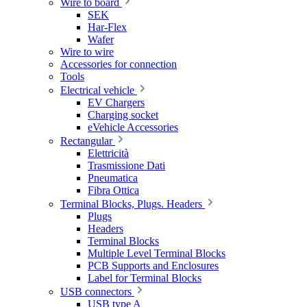
Wire to board
SEK
Har-Flex
Wafer
Wire to wire
Accessories for connection
Tools
Electrical vehicle
EV Chargers
Charging socket
eVehicle Accessories
Rectangular
Elettricità
Trasmissione Dati
Pneumatica
Fibra Ottica
Terminal Blocks, Plugs. Headers
Plugs
Headers
Terminal Blocks
Multiple Level Terminal Blocks
PCB Supports and Enclosures
Label for Terminal Blocks
USB connectors
USB type A