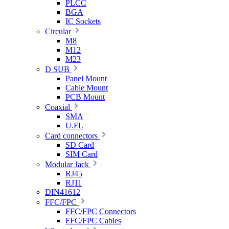
PLCC
BGA
IC Sockets
Circular
M8
M12
M23
D SUB
Panel Mount
Cable Mount
PCB Mount
Coaxial
SMA
U.FL
Card connectors
SD Card
SIM Card
Modular Jack
RJ45
RJ11
DIN41612
FFC/FPC
FFC/FPC Connectors
FFC/FPC Cables