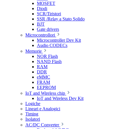
MOSFET
Diodi
SCR/Tiristori
SSR /Relay a Stato Solido
BJT
Gate drivers
Microcontrollori
Microcontroller Dev Kit
Audio CODECs
Memorie
NOR Flash
NAND Flash
RAM
DDR
eMMC
FRAM
EEPROM
IoT and Wireless chip
IoT and Wireless Dev Kit
Logiche
Lineari e Analogici
Timing
Isolatori
AC/DC Converter