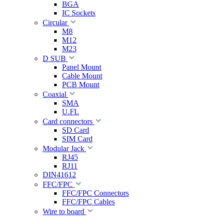
BGA
IC Sockets
Circular
M8
M12
M23
D SUB
Panel Mount
Cable Mount
PCB Mount
Coaxial
SMA
U.FL
Card connectors
SD Card
SIM Card
Modular Jack
RJ45
RJ11
DIN41612
FFC/FPC
FFC/FPC Connectors
FFC/FPC Cables
Wire to board