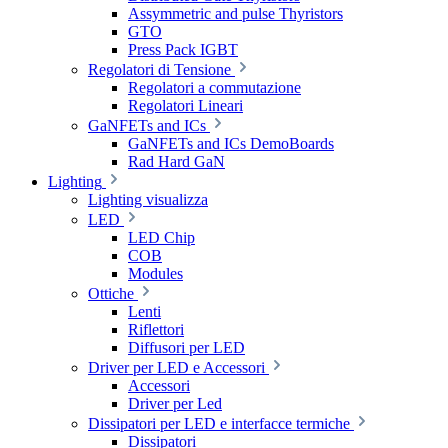
Assymmetric and pulse Thyristors
GTO
Press Pack IGBT
Regolatori di Tensione
Regolatori a commutazione
Regolatori Lineari
GaNFETs and ICs
GaNFETs and ICs DemoBoards
Rad Hard GaN
Lighting
Lighting visualizza
LED
LED Chip
COB
Modules
Ottiche
Lenti
Riflettori
Diffusori per LED
Driver per LED e Accessori
Accessori
Driver per Led
Dissipatori per LED e interfacce termiche
Dissipatori