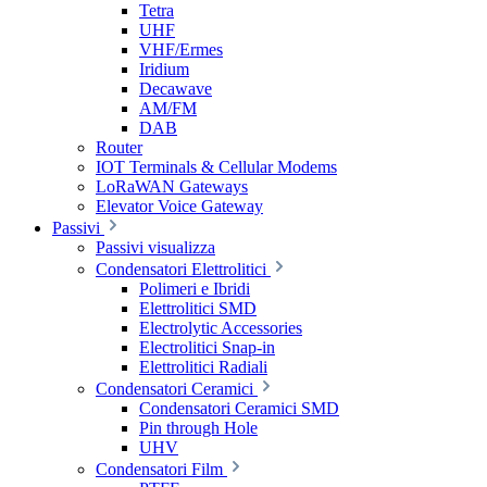
Tetra
UHF
VHF/Ermes
Iridium
Decawave
AM/FM
DAB
Router
IOT Terminals & Cellular Modems
LoRaWAN Gateways
Elevator Voice Gateway
Passivi
Passivi visualizza
Condensatori Elettrolitici
Polimeri e Ibridi
Elettrolitici SMD
Electrolytic Accessories
Electrolitici Snap-in
Elettrolitici Radiali
Condensatori Ceramici
Condensatori Ceramici SMD
Pin through Hole
UHV
Condensatori Film