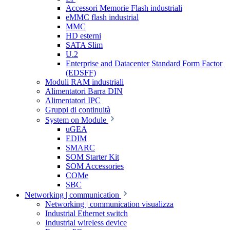
Accessori Memorie Flash industriali
eMMC flash industrial
MMC
HD esterni
SATA Slim
U.2
Enterprise and Datacenter Standard Form Factor
(EDSFF)
Moduli RAM industriali
Alimentatori Barra DIN
Alimentatori IPC
Gruppi di continuità
System on Module
uGEA
EDIM
SMARC
SOM Starter Kit
SOM Accessories
COMe
SBC
Networking | communication
Networking | communication visualizza
Industrial Ethernet switch
Industrial wireless device