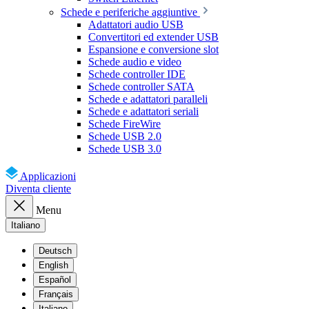
Schede e periferiche aggiuntive
Adattatori audio USB
Convertitori ed extender USB
Espansione e conversione slot
Schede audio e video
Schede controller IDE
Schede controller SATA
Schede e adattatori paralleli
Schede e adattatori seriali
Schede FireWire
Schede USB 2.0
Schede USB 3.0
Applicazioni
Diventa cliente
Menu
Italiano
Deutsch
English
Español
Français
Italiano