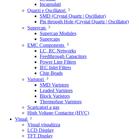
Incapsulati
Quarzi e Oscillatori
SMD (Crystal Quartz | Oscillator)
Pin through Hole (Crystal Quartz | Oscillator)
Supercap
Supercap Modules
Supercaps
EMC Components
LC, RC Networks
Feedthrough Capacitors
Power Line Filters
IEC Inlet Filters
Chip Beads
Varistori
SMD Varistors
Leaded Varistors
Block Varistors
Thermofuse Varistors
Scaricatori a gas
High Voltage Contactor (HVC)
Visual
Visual visualizza
LCD Display
TFT Display