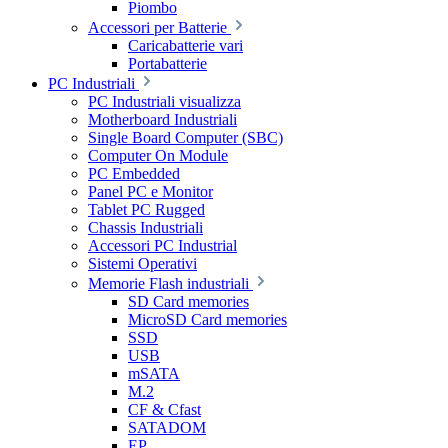
Piombo
Accessori per Batterie
Caricabatterie vari
Portabatterie
PC Industriali
PC Industriali visualizza
Motherboard Industriali
Single Board Computer (SBC)
Computer On Module
PC Embedded
Panel PC e Monitor
Tablet PC Rugged
Chassis Industriali
Accessori PC Industrial
Sistemi Operativi
Memorie Flash industriali
SD Card memories
MicroSD Card memories
SSD
USB
mSATA
M.2
CF & Cfast
SATADOM
EP