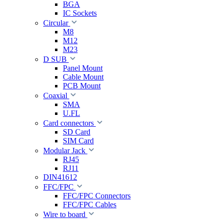
BGA
IC Sockets
Circular
M8
M12
M23
D SUB
Panel Mount
Cable Mount
PCB Mount
Coaxial
SMA
U.FL
Card connectors
SD Card
SIM Card
Modular Jack
RJ45
RJ11
DIN41612
FFC/FPC
FFC/FPC Connectors
FFC/FPC Cables
Wire to board