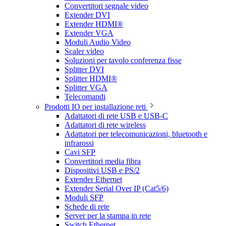
Convertitori segnale video
Extender DVI
Extender HDMI®
Extender VGA
Moduli Audio Video
Scaler video
Soluzioni per tavolo conferenza fisse
Splitter DVI
Splitter HDMI®
Splitter VGA
Telecomandi
Prodotti IO per installazione reti
Adattatori di rete USB e USB-C
Adattatori di rete wireless
Adattatori per telecomunicazioni, bluetooth e
infrarossi
Cavi SFP
Convertitori media fibra
Dispositivi USB e PS/2
Extender Ethernet
Extender Serial Over IP (Cat5/6)
Moduli SFP
Schede di rete
Server per la stampa in rete
Switch Ethernet