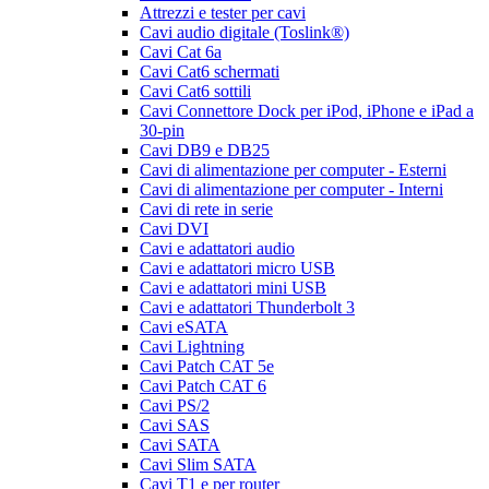
Attrezzi e tester per cavi
Cavi audio digitale (Toslink®)
Cavi Cat 6a
Cavi Cat6 schermati
Cavi Cat6 sottili
Cavi Connettore Dock per iPod, iPhone e iPad a
30-pin
Cavi DB9 e DB25
Cavi di alimentazione per computer - Esterni
Cavi di alimentazione per computer - Interni
Cavi di rete in serie
Cavi DVI
Cavi e adattatori audio
Cavi e adattatori micro USB
Cavi e adattatori mini USB
Cavi e adattatori Thunderbolt 3
Cavi eSATA
Cavi Lightning
Cavi Patch CAT 5e
Cavi Patch CAT 6
Cavi PS/2
Cavi SAS
Cavi SATA
Cavi Slim SATA
Cavi T1 e per router