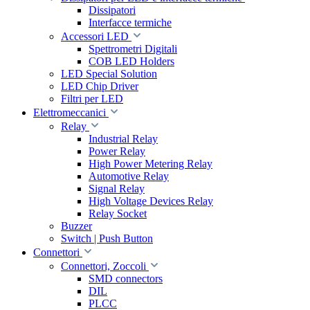
Dissipatori
Interfacce termiche
Accessori LED
Spettrometri Digitali
COB LED Holders
LED Special Solution
LED Chip Driver
Filtri per LED
Elettromeccanici
Relay
Industrial Relay
Power Relay
High Power Metering Relay
Automotive Relay
Signal Relay
High Voltage Devices Relay
Relay Socket
Buzzer
Switch | Push Button
Connettori
Connettori, Zoccoli
SMD connectors
DIL
PLCC