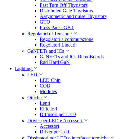
Fast Turn Off Thyristors
Distributed Gate Thyristors
Assymmetric and pulse Thyristors
GTO
Press Pack IGBT
Regolatori di Tensione
Regolatori a commutazione
Regolatori Lineari
GaNFETs and ICs
GaNFETs and ICs DemoBoards
Rad Hard GaN
Lighting
LED
LED Chip
COB
Modules
Ottiche
Lenti
Riflettori
Diffusori per LED
Driver per LED e Accessori
Accessori
Driver per Led
Dissipatori per LED e interfacce termiche