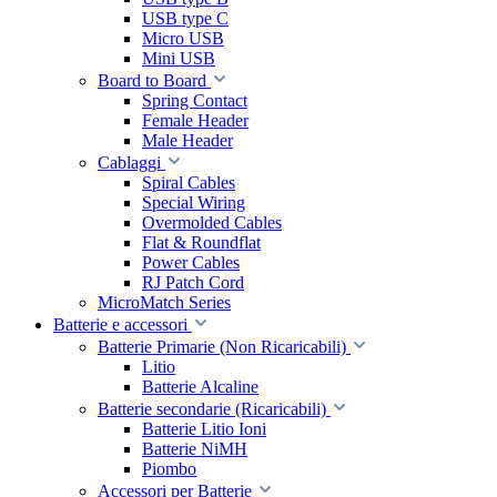
USB type C
Micro USB
Mini USB
Board to Board
Spring Contact
Female Header
Male Header
Cablaggi
Spiral Cables
Special Wiring
Overmolded Cables
Flat & Roundflat
Power Cables
RJ Patch Cord
MicroMatch Series
Batterie e accessori
Batterie Primarie (Non Ricaricabili)
Litio
Batterie Alcaline
Batterie secondarie (Ricaricabili)
Batterie Litio Ioni
Batterie NiMH
Piombo
Accessori per Batterie