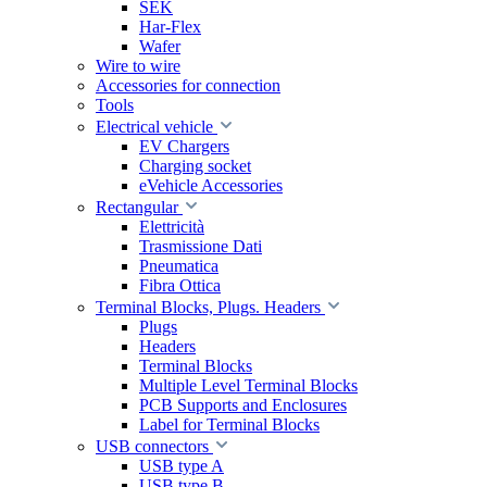
SEK
Har-Flex
Wafer
Wire to wire
Accessories for connection
Tools
Electrical vehicle
EV Chargers
Charging socket
eVehicle Accessories
Rectangular
Elettricità
Trasmissione Dati
Pneumatica
Fibra Ottica
Terminal Blocks, Plugs. Headers
Plugs
Headers
Terminal Blocks
Multiple Level Terminal Blocks
PCB Supports and Enclosures
Label for Terminal Blocks
USB connectors
USB type A
USB type B