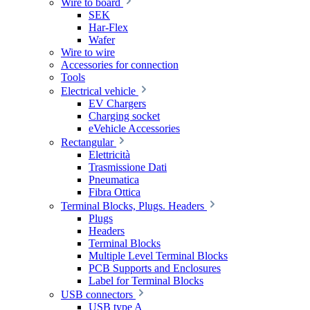
Wire to board
SEK
Har-Flex
Wafer
Wire to wire
Accessories for connection
Tools
Electrical vehicle
EV Chargers
Charging socket
eVehicle Accessories
Rectangular
Elettricità
Trasmissione Dati
Pneumatica
Fibra Ottica
Terminal Blocks, Plugs. Headers
Plugs
Headers
Terminal Blocks
Multiple Level Terminal Blocks
PCB Supports and Enclosures
Label for Terminal Blocks
USB connectors
USB type A