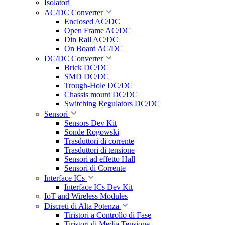
Isolatori
AC/DC Converter
Enclosed AC/DC
Open Frame AC/DC
Din Rail AC/DC
On Board AC/DC
DC/DC Converter
Brick DC/DC
SMD DC/DC
Trough-Hole DC/DC
Chassis mount DC/DC
Switching Regulators DC/DC
Sensori
Sensors Dev Kit
Sonde Rogowski
Trasduttori di corrente
Trasduttori di tensione
Sensori ad effetto Hall
Sensori di Corrente
Interface ICs
Interface ICs Dev Kit
IoT and Wireless Modules
Discreti di Alta Potenza
Tiristori a Controllo di Fase
Tiristori di Media Tensione