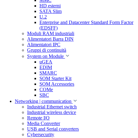
MMC
HD esterni
SATA Slim
U.2
Enterprise and Datacenter Standard Form Factor
(EDSFF)
Moduli RAM industriali
Alimentatori Barra DIN
Alimentatori IPC
Gruppi di continuità
System on Module
uGEA
EDIM
SMARC
SOM Starter Kit
SOM Accessories
COMe
SBC
Networking | communication
Industrial Ethernet switch
Industrial wireless device
Remote I|O
Media Converter
USB and Serial converters
Cybersecurity