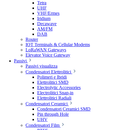
Tetra
UHF
VHF/Ermes
Iridium
Decawave
AM/FM
DAB
Router
IOT Terminals & Cellular Modems
LoRaWAN Gateways
Elevator Voice Gateway
Passivi
Passivi visualizza
Condensatori Elettrolitici
Polimeri e Ibridi
Elettrolitici SMD
Electrolytic Accessories
Electrolitici Snap-in
Elettrolitici Radiali
Condensatori Ceramici
Condensatori Ceramici SMD
Pin through Hole
UHV
Condensatori Film