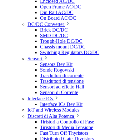
Enclosed AC/DC
Open Frame AC/DC
Din Rail AC/DC
On Board AC/DC
DC/DC Converter
Brick DC/DC
SMD DC/DC
Trough-Hole DC/DC
Chassis mount DC/DC
Switching Regulators DC/DC
Sensori
Sensors Dev Kit
Sonde Rogowski
Trasduttori di corrente
Trasduttori di tensione
Sensori ad effetto Hall
Sensori di Corrente
Interface ICs
Interface ICs Dev Kit
IoT and Wireless Modules
Discreti di Alta Potenza
Tiristori a Controllo di Fase
Tiristori di Media Tensione
Fast Turn Off Thyristors
Distributed Gate Thyristors