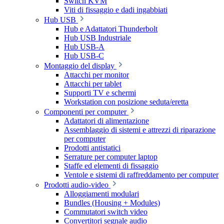
Switch KVM
Viti di fissaggio e dadi ingabbiati
Hub USB
Hub e Adattatori Thunderbolt
Hub USB Industriale
Hub USB-A
Hub USB-C
Montaggio del display
Attacchi per monitor
Attacchi per tablet
Supporti TV e schermi
Workstation con posizione seduta/eretta
Componenti per computer
Adattatori di alimentazione
Assemblaggio di sistemi e attrezzi di riparazione
per computer
Prodotti antistatici
Serrature per computer laptop
Staffe ed elementi di fissaggio
Ventole e sistemi di raffreddamento per computer
Prodotti audio-video
Alloggiamenti modulari
Bundles (Housing + Modules)
Commutatori switch video
Convertitori segnale audio