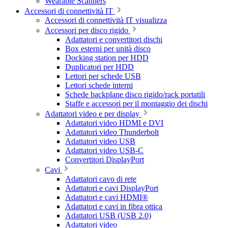
Wearable Scanners
Accessori di connettività IT
Accessori di connettività IT visualizza
Accessori per disco rigido
Adattatori e convertitori dischi
Box esterni per unità disco
Docking station per HDD
Duplicatori per HDD
Lettori per schede USB
Lettori schede interni
Schede backplane disco rigido/rack portatili
Staffe e accessori per il montaggio dei dischi
Adattatori video e per display
Adattatori video HDMI e DVI
Adattatori video Thunderbolt
Adattatori video USB
Adattatori video USB-C
Convertitori DisplayPort
Cavi
Adattatori cavo di rete
Adattatori e cavi DisplayPort
Adattatori e cavi HDMI®
Adattatori e cavi in fibra ottica
Adattatori USB (USB 2.0)
Adattatori video