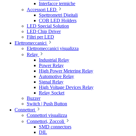
Interfacce termiche
Accessori LED
Spettrometri Digitali
COB LED Holders
LED Special Solution
LED Chip Driver
Filtri per LED
Elettromeccanici
Elettromeccanici visualizza
Relay
Industrial Relay
Power Relay
High Power Metering Relay
Automotive Relay
Signal Relay
High Voltage Devices Relay
Relay Socket
Buzzer
Switch | Push Button
Connettori
Connettori visualizza
Connettori, Zoccoli
SMD connectors
DIL