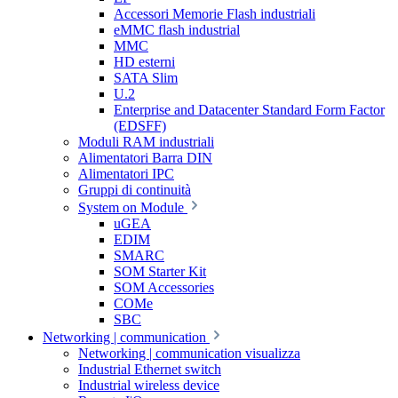
Accessori Memorie Flash industriali
eMMC flash industrial
MMC
HD esterni
SATA Slim
U.2
Enterprise and Datacenter Standard Form Factor
(EDSFF)
Moduli RAM industriali
Alimentatori Barra DIN
Alimentatori IPC
Gruppi di continuità
System on Module
uGEA
EDIM
SMARC
SOM Starter Kit
SOM Accessories
COMe
SBC
Networking | communication
Networking | communication visualizza
Industrial Ethernet switch
Industrial wireless device