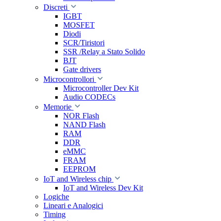
Discreti
IGBT
MOSFET
Diodi
SCR/Tiristori
SSR /Relay a Stato Solido
BJT
Gate drivers
Microcontrollori
Microcontroller Dev Kit
Audio CODECs
Memorie
NOR Flash
NAND Flash
RAM
DDR
eMMC
FRAM
EEPROM
IoT and Wireless chip
IoT and Wireless Dev Kit
Logiche
Lineari e Analogici
Timing