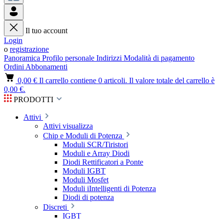
Il tuo account
Login
o
registrazione
Panoramica
Profilo personale
Indirizzi
Modalità di pagamento
Ordini
Abbonamenti
0,00 €
Il carrello contiene 0 articoli. Il valore totale del carrello è
0,00 €.
PRODOTTI
Attivi
Attivi visualizza
Chip e Moduli di Potenza
Moduli SCR/Tiristori
Moduli e Array Diodi
Diodi Rettificatori a Ponte
Moduli IGBT
Moduli Mosfet
Moduli iIntelligenti di Potenza
Diodi di potenza
Discreti
IGBT