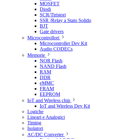
MOSFET
Diodi
SCR/Tiristori
SSR /Relay a Stato Solido
BJT
Gate drivers
Microcontrollori
Microcontroller Dev Kit
Audio CODECs
Memorie
NOR Flash
NAND Flash
RAM
DDR
eMMC
FRAM
EEPROM
IoT and Wireless chip
IoT and Wireless Dev Kit
Logiche
Lineari e Analogici
Timing
Isolatori
AC/DC Converter