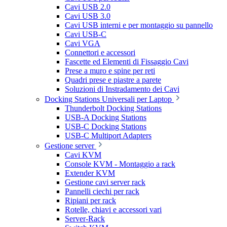
Cavi USB 2.0
Cavi USB 3.0
Cavi USB interni e per montaggio su pannello
Cavi USB-C
Cavi VGA
Connettori e accessori
Fascette ed Elementi di Fissaggio Cavi
Prese a muro e spine per reti
Quadri prese e piastre a parete
Soluzioni di Instradamento dei Cavi
Docking Stations Universali per Laptop
Thunderbolt Docking Stations
USB-A Docking Stations
USB-C Docking Stations
USB-C Multiport Adapters
Gestione server
Cavi KVM
Console KVM - Montaggio a rack
Extender KVM
Gestione cavi server rack
Pannelli ciechi per rack
Ripiani per rack
Rotelle, chiavi e accessori vari
Server-Rack