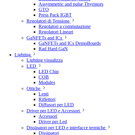
Assymmetric and pulse Thyristors
GTO
Press Pack IGBT
Regolatori di Tensione
Regolatori a commutazione
Regolatori Lineari
GaNFETs and ICs
GaNFETs and ICs DemoBoards
Rad Hard GaN
Lighting
Lighting visualizza
LED
LED Chip
COB
Modules
Ottiche
Lenti
Riflettori
Diffusori per LED
Driver per LED e Accessori
Accessori
Driver per Led
Dissipatori per LED e interfacce termiche
Dissipatori