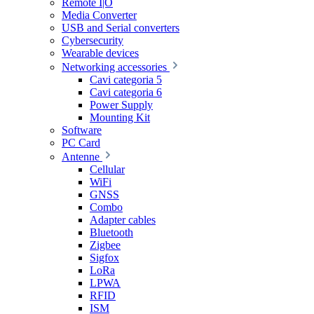
Remote I|O
Media Converter
USB and Serial converters
Cybersecurity
Wearable devices
Networking accessories
Cavi categoria 5
Cavi categoria 6
Power Supply
Mounting Kit
Software
PC Card
Antenne
Cellular
WiFi
GNSS
Combo
Adapter cables
Bluetooth
Zigbee
Sigfox
LoRa
LPWA
RFID
ISM