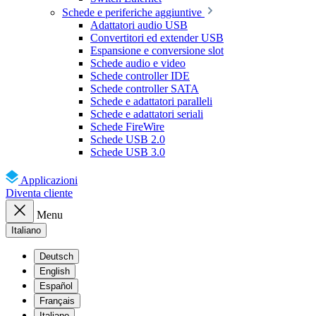
Schede e periferiche aggiuntive
Adattatori audio USB
Convertitori ed extender USB
Espansione e conversione slot
Schede audio e video
Schede controller IDE
Schede controller SATA
Schede e adattatori paralleli
Schede e adattatori seriali
Schede FireWire
Schede USB 2.0
Schede USB 3.0
Applicazioni
Diventa cliente
Menu
Italiano
Deutsch
English
Español
Français
Italiano