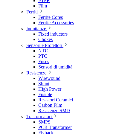
PTFE
Film
Ferriti
Ferrite Cores
Ferrite Accessories
Induttanze
Fixed inductors
Chokes
Sensori e Protettori
NTC
PTC
Fuses
Sensori di umidità
Resistenze
Wirewound
Shunt
High Power
Fusible
Resistori Ceramici
Carbon Film
Resistenze SMD
Trasformatori
SMPS
PCB Transformer
Flyback