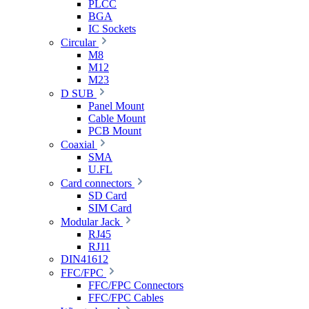
PLCC
BGA
IC Sockets
Circular
M8
M12
M23
D SUB
Panel Mount
Cable Mount
PCB Mount
Coaxial
SMA
U.FL
Card connectors
SD Card
SIM Card
Modular Jack
RJ45
RJ11
DIN41612
FFC/FPC
FFC/FPC Connectors
FFC/FPC Cables