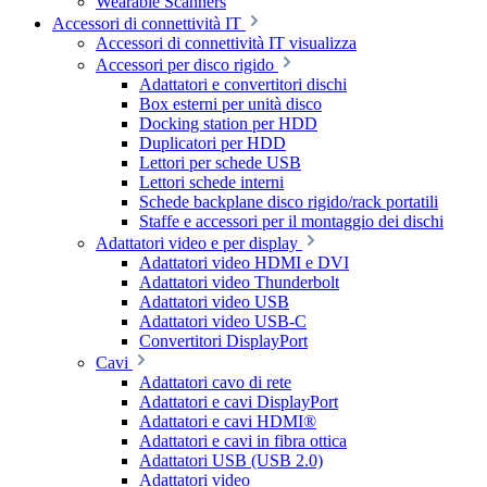
Wearable Scanners
Accessori di connettività IT
Accessori di connettività IT visualizza
Accessori per disco rigido
Adattatori e convertitori dischi
Box esterni per unità disco
Docking station per HDD
Duplicatori per HDD
Lettori per schede USB
Lettori schede interni
Schede backplane disco rigido/rack portatili
Staffe e accessori per il montaggio dei dischi
Adattatori video e per display
Adattatori video HDMI e DVI
Adattatori video Thunderbolt
Adattatori video USB
Adattatori video USB-C
Convertitori DisplayPort
Cavi
Adattatori cavo di rete
Adattatori e cavi DisplayPort
Adattatori e cavi HDMI®
Adattatori e cavi in fibra ottica
Adattatori USB (USB 2.0)
Adattatori video