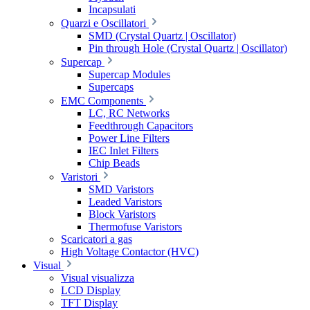
Incapsulati
Quarzi e Oscillatori
SMD (Crystal Quartz | Oscillator)
Pin through Hole (Crystal Quartz | Oscillator)
Supercap
Supercap Modules
Supercaps
EMC Components
LC, RC Networks
Feedthrough Capacitors
Power Line Filters
IEC Inlet Filters
Chip Beads
Varistori
SMD Varistors
Leaded Varistors
Block Varistors
Thermofuse Varistors
Scaricatori a gas
High Voltage Contactor (HVC)
Visual
Visual visualizza
LCD Display
TFT Display