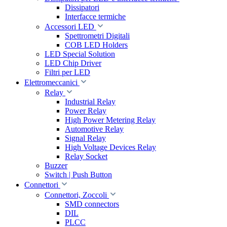
Dissipatori
Interfacce termiche
Accessori LED
Spettrometri Digitali
COB LED Holders
LED Special Solution
LED Chip Driver
Filtri per LED
Elettromeccanici
Relay
Industrial Relay
Power Relay
High Power Metering Relay
Automotive Relay
Signal Relay
High Voltage Devices Relay
Relay Socket
Buzzer
Switch | Push Button
Connettori
Connettori, Zoccoli
SMD connectors
DIL
PLCC