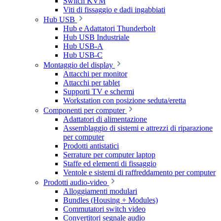
Switch KVM
Viti di fissaggio e dadi ingabbiati
Hub USB
Hub e Adattatori Thunderbolt
Hub USB Industriale
Hub USB-A
Hub USB-C
Montaggio del display
Attacchi per monitor
Attacchi per tablet
Supporti TV e schermi
Workstation con posizione seduta/eretta
Componenti per computer
Adattatori di alimentazione
Assemblaggio di sistemi e attrezzi di riparazione
per computer
Prodotti antistatici
Serrature per computer laptop
Staffe ed elementi di fissaggio
Ventole e sistemi di raffreddamento per computer
Prodotti audio-video
Alloggiamenti modulari
Bundles (Housing + Modules)
Commutatori switch video
Convertitori segnale audio