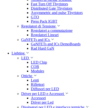
Fast Turn Off Thyristors
Distributed Gate Thyristors
Assymmetric and pulse Thyristors
GTO
Press Pack IGBT
Regolatori di Tensione
Regolatori a commutazione
Regolatori Lineari
GaNFETs and ICs
GaNFETs and ICs DemoBoards
Rad Hard GaN
Lighting
LED
LED Chip
COB
Modules
Ottiche
Lenti
Riflettori
Diffusori per LED
Driver per LED e Accessori
Accessori
Driver per Led
Dissipatori per LED e interfacce termiche