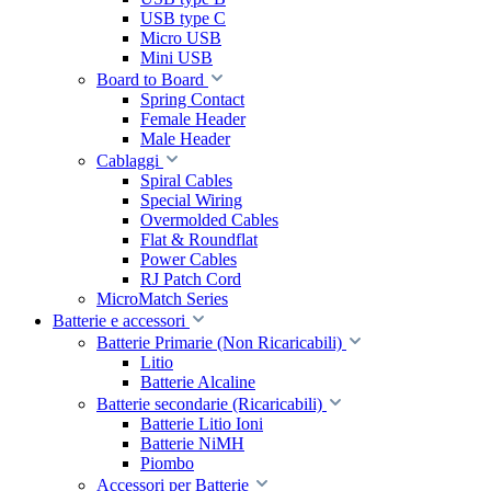
USB type C
Micro USB
Mini USB
Board to Board
Spring Contact
Female Header
Male Header
Cablaggi
Spiral Cables
Special Wiring
Overmolded Cables
Flat & Roundflat
Power Cables
RJ Patch Cord
MicroMatch Series
Batterie e accessori
Batterie Primarie (Non Ricaricabili)
Litio
Batterie Alcaline
Batterie secondarie (Ricaricabili)
Batterie Litio Ioni
Batterie NiMH
Piombo
Accessori per Batterie