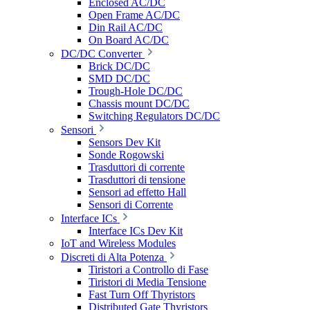
Enclosed AC/DC
Open Frame AC/DC
Din Rail AC/DC
On Board AC/DC
DC/DC Converter
Brick DC/DC
SMD DC/DC
Trough-Hole DC/DC
Chassis mount DC/DC
Switching Regulators DC/DC
Sensori
Sensors Dev Kit
Sonde Rogowski
Trasduttori di corrente
Trasduttori di tensione
Sensori ad effetto Hall
Sensori di Corrente
Interface ICs
Interface ICs Dev Kit
IoT and Wireless Modules
Discreti di Alta Potenza
Tiristori a Controllo di Fase
Tiristori di Media Tensione
Fast Turn Off Thyristors
Distributed Gate Thyristors