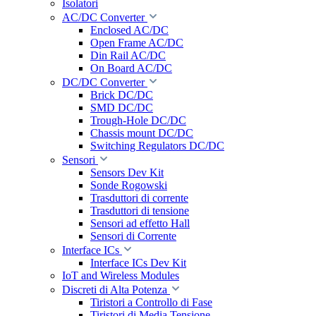
Isolatori
AC/DC Converter
Enclosed AC/DC
Open Frame AC/DC
Din Rail AC/DC
On Board AC/DC
DC/DC Converter
Brick DC/DC
SMD DC/DC
Trough-Hole DC/DC
Chassis mount DC/DC
Switching Regulators DC/DC
Sensori
Sensors Dev Kit
Sonde Rogowski
Trasduttori di corrente
Trasduttori di tensione
Sensori ad effetto Hall
Sensori di Corrente
Interface ICs
Interface ICs Dev Kit
IoT and Wireless Modules
Discreti di Alta Potenza
Tiristori a Controllo di Fase
Tiristori di Media Tensione