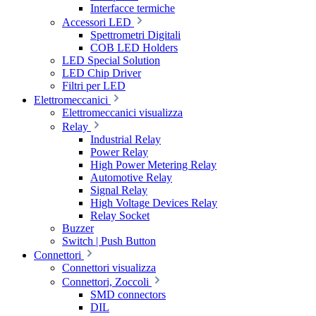
Interfacce termiche
Accessori LED
Spettrometri Digitali
COB LED Holders
LED Special Solution
LED Chip Driver
Filtri per LED
Elettromeccanici
Elettromeccanici visualizza
Relay
Industrial Relay
Power Relay
High Power Metering Relay
Automotive Relay
Signal Relay
High Voltage Devices Relay
Relay Socket
Buzzer
Switch | Push Button
Connettori
Connettori visualizza
Connettori, Zoccoli
SMD connectors
DIL