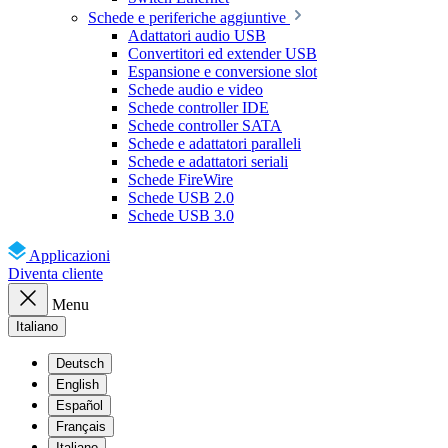
Schede e periferiche aggiuntive
Adattatori audio USB
Convertitori ed extender USB
Espansione e conversione slot
Schede audio e video
Schede controller IDE
Schede controller SATA
Schede e adattatori paralleli
Schede e adattatori seriali
Schede FireWire
Schede USB 2.0
Schede USB 3.0
Applicazioni
Diventa cliente
Menu
Italiano
Deutsch
English
Español
Français
Italiano