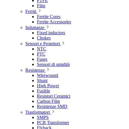
PTFE
Film
Ferriti
Ferrite Cores
Ferrite Accessories
Induttanze
Fixed inductors
Chokes
Sensori e Protettori
NTC
PTC
Fuses
Sensori di umidità
Resistenze
Wirewound
Shunt
High Power
Fusible
Resistori Ceramici
Carbon Film
Resistenze SMD
Trasformatori
SMPS
PCB Transformer
Flyback