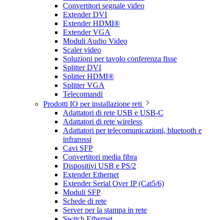
Convertitori segnale video
Extender DVI
Extender HDMI®
Extender VGA
Moduli Audio Video
Scaler video
Soluzioni per tavolo conferenza fisse
Splitter DVI
Splitter HDMI®
Splitter VGA
Telecomandi
Prodotti IO per installazione reti
Adattatori di rete USB e USB-C
Adattatori di rete wireless
Adattatori per telecomunicazioni, bluetooth e
infrarossi
Cavi SFP
Convertitori media fibra
Dispositivi USB e PS/2
Extender Ethernet
Extender Serial Over IP (Cat5/6)
Moduli SFP
Schede di rete
Server per la stampa in rete
Switch Ethernet