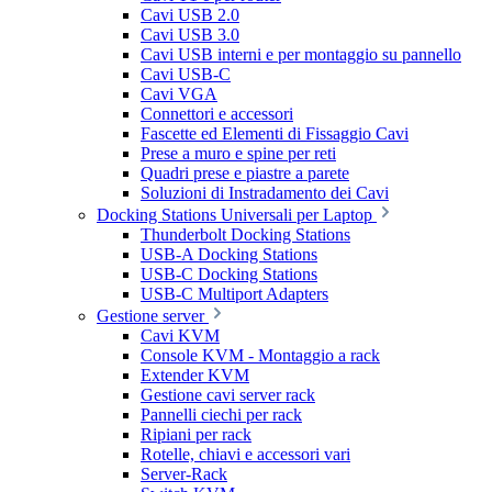
Cavi USB 2.0
Cavi USB 3.0
Cavi USB interni e per montaggio su pannello
Cavi USB-C
Cavi VGA
Connettori e accessori
Fascette ed Elementi di Fissaggio Cavi
Prese a muro e spine per reti
Quadri prese e piastre a parete
Soluzioni di Instradamento dei Cavi
Docking Stations Universali per Laptop
Thunderbolt Docking Stations
USB-A Docking Stations
USB-C Docking Stations
USB-C Multiport Adapters
Gestione server
Cavi KVM
Console KVM - Montaggio a rack
Extender KVM
Gestione cavi server rack
Pannelli ciechi per rack
Ripiani per rack
Rotelle, chiavi e accessori vari
Server-Rack