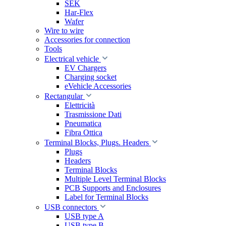
SEK
Har-Flex
Wafer
Wire to wire
Accessories for connection
Tools
Electrical vehicle
EV Chargers
Charging socket
eVehicle Accessories
Rectangular
Elettricità
Trasmissione Dati
Pneumatica
Fibra Ottica
Terminal Blocks, Plugs. Headers
Plugs
Headers
Terminal Blocks
Multiple Level Terminal Blocks
PCB Supports and Enclosures
Label for Terminal Blocks
USB connectors
USB type A
USB type B