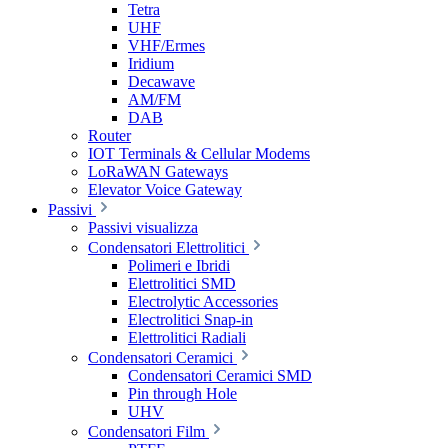
Tetra
UHF
VHF/Ermes
Iridium
Decawave
AM/FM
DAB
Router
IOT Terminals & Cellular Modems
LoRaWAN Gateways
Elevator Voice Gateway
Passivi
Passivi visualizza
Condensatori Elettrolitici
Polimeri e Ibridi
Elettrolitici SMD
Electrolytic Accessories
Electrolitici Snap-in
Elettrolitici Radiali
Condensatori Ceramici
Condensatori Ceramici SMD
Pin through Hole
UHV
Condensatori Film