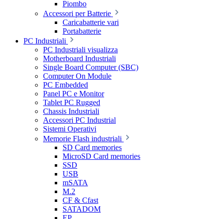
Piombo
Accessori per Batterie
Caricabatterie vari
Portabatterie
PC Industriali
PC Industriali visualizza
Motherboard Industriali
Single Board Computer (SBC)
Computer On Module
PC Embedded
Panel PC e Monitor
Tablet PC Rugged
Chassis Industriali
Accessori PC Industrial
Sistemi Operativi
Memorie Flash industriali
SD Card memories
MicroSD Card memories
SSD
USB
mSATA
M.2
CF & Cfast
SATADOM
EP