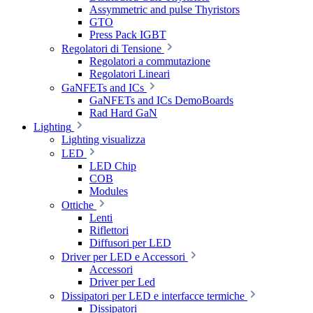
Assymmetric and pulse Thyristors
GTO
Press Pack IGBT
Regolatori di Tensione
Regolatori a commutazione
Regolatori Lineari
GaNFETs and ICs
GaNFETs and ICs DemoBoards
Rad Hard GaN
Lighting
Lighting visualizza
LED
LED Chip
COB
Modules
Ottiche
Lenti
Riflettori
Diffusori per LED
Driver per LED e Accessori
Accessori
Driver per Led
Dissipatori per LED e interfacce termiche
Dissipatori