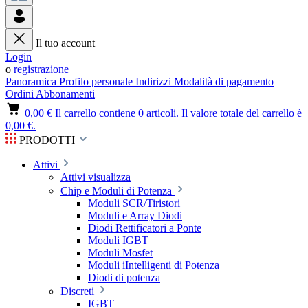
Il tuo account
Login
o
registrazione
Panoramica
Profilo personale
Indirizzi
Modalità di pagamento
Ordini
Abbonamenti
0,00 €
Il carrello contiene 0 articoli. Il valore totale del carrello è
0,00 €.
PRODOTTI
Attivi
Attivi visualizza
Chip e Moduli di Potenza
Moduli SCR/Tiristori
Moduli e Array Diodi
Diodi Rettificatori a Ponte
Moduli IGBT
Moduli Mosfet
Moduli iIntelligenti di Potenza
Diodi di potenza
Discreti
IGBT