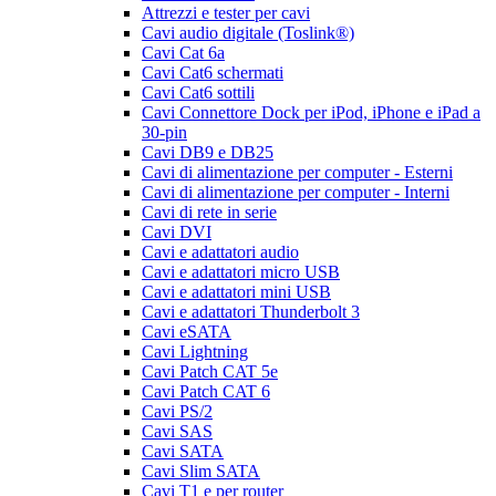
Attrezzi e tester per cavi
Cavi audio digitale (Toslink®)
Cavi Cat 6a
Cavi Cat6 schermati
Cavi Cat6 sottili
Cavi Connettore Dock per iPod, iPhone e iPad a
30-pin
Cavi DB9 e DB25
Cavi di alimentazione per computer - Esterni
Cavi di alimentazione per computer - Interni
Cavi di rete in serie
Cavi DVI
Cavi e adattatori audio
Cavi e adattatori micro USB
Cavi e adattatori mini USB
Cavi e adattatori Thunderbolt 3
Cavi eSATA
Cavi Lightning
Cavi Patch CAT 5e
Cavi Patch CAT 6
Cavi PS/2
Cavi SAS
Cavi SATA
Cavi Slim SATA
Cavi T1 e per router