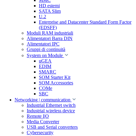
MMC
HD esterni
SATA Slim
U.2
Enterprise and Datacenter Standard Form Factor
(EDSFF)
Moduli RAM industriali
Alimentatori Barra DIN
Alimentatori IPC
Gruppi di continuità
System on Module
uGEA
EDIM
SMARC
SOM Starter Kit
SOM Accessories
COMe
SBC
Networking | communication
Industrial Ethernet switch
Industrial wireless device
Remote I|O
Media Converter
USB and Serial converters
Cybersecurity