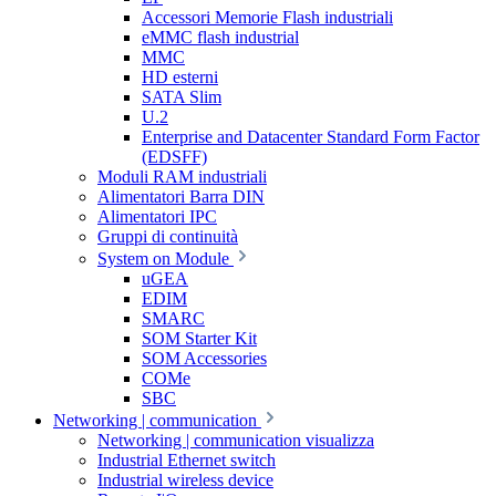
Accessori Memorie Flash industriali
eMMC flash industrial
MMC
HD esterni
SATA Slim
U.2
Enterprise and Datacenter Standard Form Factor
(EDSFF)
Moduli RAM industriali
Alimentatori Barra DIN
Alimentatori IPC
Gruppi di continuità
System on Module
uGEA
EDIM
SMARC
SOM Starter Kit
SOM Accessories
COMe
SBC
Networking | communication
Networking | communication visualizza
Industrial Ethernet switch
Industrial wireless device