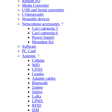
Remote I|O
Media Converter
USB and Serial converters
Cybersecurity
Wearable devices
Networking accessories
Cavi categoria 5
Cavi categoria 6
Power Supply
Mounting Kit
Software
PC Card
Antenne
Cellular
WiFi
GNSS
Combo
Adapter cables
Bluetooth
Zigbee
Sigfox
LoRa
LPWA
RFID
ISM