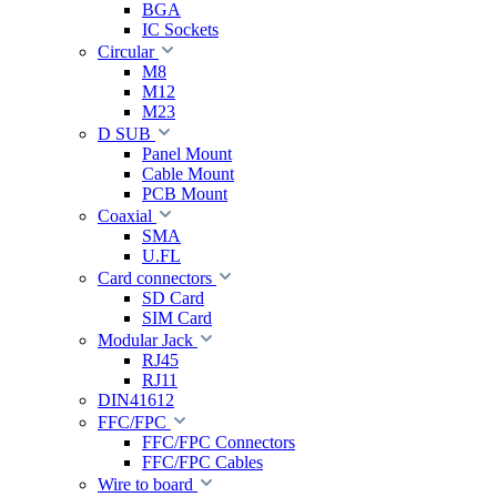
BGA
IC Sockets
Circular
M8
M12
M23
D SUB
Panel Mount
Cable Mount
PCB Mount
Coaxial
SMA
U.FL
Card connectors
SD Card
SIM Card
Modular Jack
RJ45
RJ11
DIN41612
FFC/FPC
FFC/FPC Connectors
FFC/FPC Cables
Wire to board