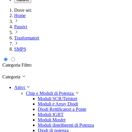
Dove sei:
Home
Passivi
Trasformatori
SMPS
Categoria
Filtro
Categoria
Attivi
Chip e Moduli di Potenza
Moduli SCR/Tiristori
Moduli e Array Diodi
Diodi Rettificatori a Ponte
Moduli IGBT
Moduli Mosfet
Moduli iIntelligenti di Potenza
Diodi di potenza