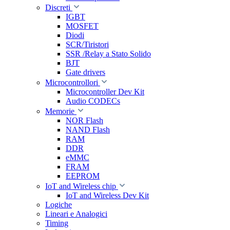
Discreti
IGBT
MOSFET
Diodi
SCR/Tiristori
SSR /Relay a Stato Solido
BJT
Gate drivers
Microcontrollori
Microcontroller Dev Kit
Audio CODECs
Memorie
NOR Flash
NAND Flash
RAM
DDR
eMMC
FRAM
EEPROM
IoT and Wireless chip
IoT and Wireless Dev Kit
Logiche
Lineari e Analogici
Timing