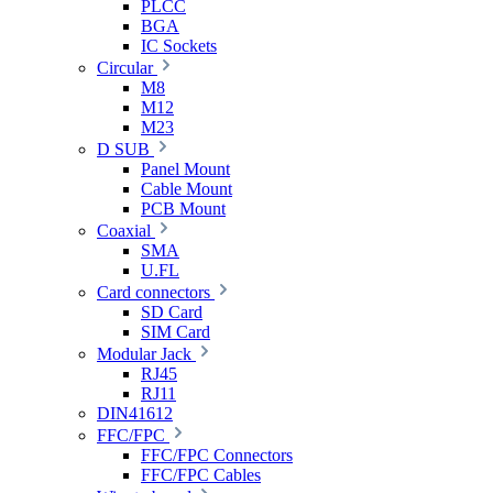
PLCC
BGA
IC Sockets
Circular
M8
M12
M23
D SUB
Panel Mount
Cable Mount
PCB Mount
Coaxial
SMA
U.FL
Card connectors
SD Card
SIM Card
Modular Jack
RJ45
RJ11
DIN41612
FFC/FPC
FFC/FPC Connectors
FFC/FPC Cables