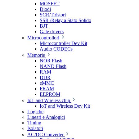
MOSFET
Diodi
SCR/Tiristori
SSR /Relay a Stato Solido
BJT
Gate drivers
Microcontrollori
Microcontroller Dev Kit
Audio CODECs
Memorie
NOR Flash
NAND Flash
RAM
DDR
eMMC
FRAM
EEPROM
IoT and Wireless chip
IoT and Wireless Dev Kit
Logiche
Lineari e Analogici
Timing
Isolatori
AC/DC Converter