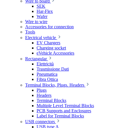
Wire to board
SEK
Har-Flex
Wafer
Wire to wire
Accessories for connection
Tools
Electrical vehicle
EV Chargers
Charging socket
eVehicle Accessories
Rectangular
Elettricità
Trasmissione Dati
Pneumatica
Fibra Ottica
Terminal Blocks, Plugs. Headers
Plugs
Headers
Terminal Blocks
Multiple Level Terminal Blocks
PCB Supports and Enclosures
Label for Terminal Blocks
USB connectors
USB type A