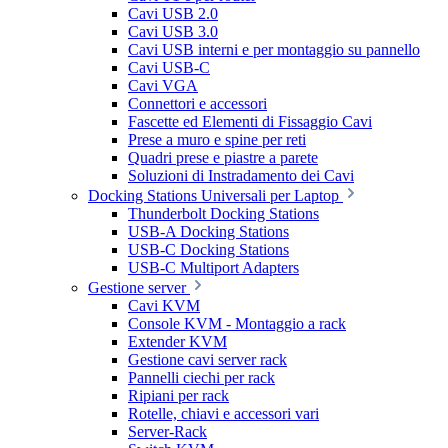
Cavi USB 2.0
Cavi USB 3.0
Cavi USB interni e per montaggio su pannello
Cavi USB-C
Cavi VGA
Connettori e accessori
Fascette ed Elementi di Fissaggio Cavi
Prese a muro e spine per reti
Quadri prese e piastre a parete
Soluzioni di Instradamento dei Cavi
Docking Stations Universali per Laptop
Thunderbolt Docking Stations
USB-A Docking Stations
USB-C Docking Stations
USB-C Multiport Adapters
Gestione server
Cavi KVM
Console KVM - Montaggio a rack
Extender KVM
Gestione cavi server rack
Pannelli ciechi per rack
Ripiani per rack
Rotelle, chiavi e accessori vari
Server-Rack