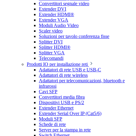
Convertitori segnale video
Extender DVI
Extender HDMI®
Extender VGA
Moduli Audio Video
Scaler video
Soluzioni per tavolo conferenza fisse
Splitter DVI
Splitter HDMI®
Splitter VGA
Telecomandi
Prodotti IO per installazione reti
Adattatori di rete USB e USB-C
Adattatori di rete wireless
Adattatori per telecomunicazioni, bluetooth e
infrarossi
Cavi SFP
Convertitori media fibra
Dispositivi USB e PS/2
Extender Ethernet
Extender Serial Over IP (Cat5/6)
Moduli SFP
Schede di rete
Server per la stampa in rete
Switch Ethernet