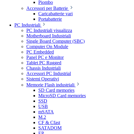
Piombo
Accessori per Batterie
Caricabatterie vari
Portabatterie
PC Industriali
PC Industriali visualizza
Motherboard Industriali
Single Board Computer (SBC)
Computer On Module
PC Embedded
Panel PC e Monitor
Tablet PC Rugged
Chassis Industriali
Accessori PC Industrial
Sistemi Operativi
Memorie Flash industriali
SD Card memories
MicroSD Card memories
SSD
USB
mSATA
M.2
CF & Cfast
SATADOM
EP