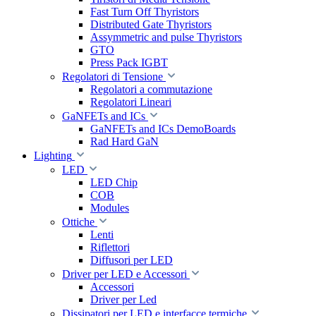
Fast Turn Off Thyristors
Distributed Gate Thyristors
Assymmetric and pulse Thyristors
GTO
Press Pack IGBT
Regolatori di Tensione
Regolatori a commutazione
Regolatori Lineari
GaNFETs and ICs
GaNFETs and ICs DemoBoards
Rad Hard GaN
Lighting
LED
LED Chip
COB
Modules
Ottiche
Lenti
Riflettori
Diffusori per LED
Driver per LED e Accessori
Accessori
Driver per Led
Dissipatori per LED e interfacce termiche