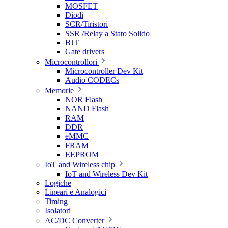
MOSFET
Diodi
SCR/Tiristori
SSR /Relay a Stato Solido
BJT
Gate drivers
Microcontrollori
Microcontroller Dev Kit
Audio CODECs
Memorie
NOR Flash
NAND Flash
RAM
DDR
eMMC
FRAM
EEPROM
IoT and Wireless chip
IoT and Wireless Dev Kit
Logiche
Lineari e Analogici
Timing
Isolatori
AC/DC Converter