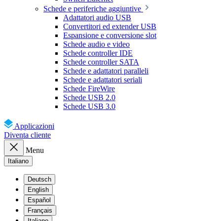
Schede e periferiche aggiuntive
Adattatori audio USB
Convertitori ed extender USB
Espansione e conversione slot
Schede audio e video
Schede controller IDE
Schede controller SATA
Schede e adattatori paralleli
Schede e adattatori seriali
Schede FireWire
Schede USB 2.0
Schede USB 3.0
Applicazioni
Diventa cliente
Menu
Italiano
Deutsch
English
Español
Français
Italiano