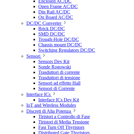
Enclosed AC/DC
Open Frame AC/DC
Din Rail AC/DC
On Board AC/DC
DC/DC Converter
Brick DC/DC
SMD DC/DC
Trough-Hole DC/DC
Chassis mount DC/DC
Switching Regulators DC/DC
Sensori
Sensors Dev Kit
Sonde Rogowski
Trasduttori di corrente
Trasduttori di tensione
Sensori ad effetto Hall
Sensori di Corrente
Interface ICs
Interface ICs Dev Kit
IoT and Wireless Modules
Discreti di Alta Potenza
Tiristori a Controllo di Fase
Tiristori di Media Tensione
Fast Turn Off Thyristors
Distributed Gate Thyristors