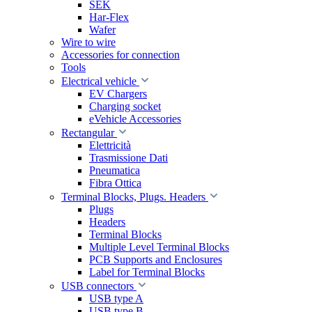
SEK
Har-Flex
Wafer
Wire to wire
Accessories for connection
Tools
Electrical vehicle
EV Chargers
Charging socket
eVehicle Accessories
Rectangular
Elettricità
Trasmissione Dati
Pneumatica
Fibra Ottica
Terminal Blocks, Plugs. Headers
Plugs
Headers
Terminal Blocks
Multiple Level Terminal Blocks
PCB Supports and Enclosures
Label for Terminal Blocks
USB connectors
USB type A
USB type B