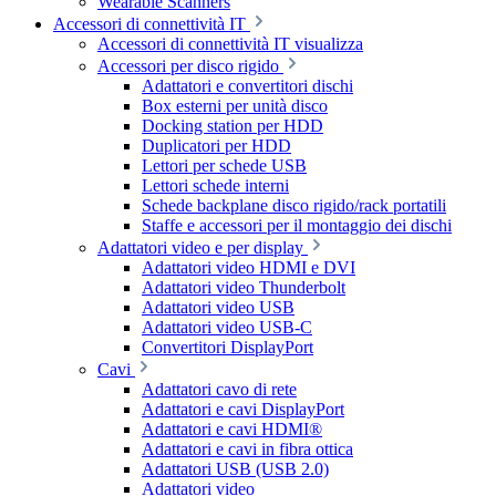
Wearable Scanners
Accessori di connettività IT
Accessori di connettività IT visualizza
Accessori per disco rigido
Adattatori e convertitori dischi
Box esterni per unità disco
Docking station per HDD
Duplicatori per HDD
Lettori per schede USB
Lettori schede interni
Schede backplane disco rigido/rack portatili
Staffe e accessori per il montaggio dei dischi
Adattatori video e per display
Adattatori video HDMI e DVI
Adattatori video Thunderbolt
Adattatori video USB
Adattatori video USB-C
Convertitori DisplayPort
Cavi
Adattatori cavo di rete
Adattatori e cavi DisplayPort
Adattatori e cavi HDMI®
Adattatori e cavi in fibra ottica
Adattatori USB (USB 2.0)
Adattatori video