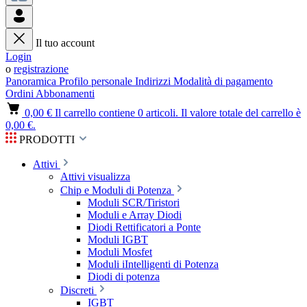
Il tuo account
Login
o
registrazione
Panoramica
Profilo personale
Indirizzi
Modalità di pagamento
Ordini
Abbonamenti
0,00 €
Il carrello contiene 0 articoli. Il valore totale del carrello è
0,00 €.
PRODOTTI
Attivi
Attivi visualizza
Chip e Moduli di Potenza
Moduli SCR/Tiristori
Moduli e Array Diodi
Diodi Rettificatori a Ponte
Moduli IGBT
Moduli Mosfet
Moduli iIntelligenti di Potenza
Diodi di potenza
Discreti
IGBT