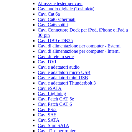
Attrezzi e tester per cavi
Cavi audio digitale (Toslink®)
Cavi Cat 6a
Cavi Cat6 schermati
Cavi Cat6 sottili
Cavi Connettore Dock per iPod, iPhone e iPad a
30-pin
Cavi DB9 e DB25
Cavi di alimentazione per computer - Esterni
Cavi di alimentazione per computer - Interni
Cavi di rete in serie
Cavi DVI
Cavi e adattatori audio
Cavi e adattatori micro USB
Cavi e adattatori mini USB
Cavi e adattatori Thunderbolt 3
Cavi eSATA
Cavi Lightning
Cavi Patch CAT 5e
Cavi Patch CAT 6
Cavi PS/2
Cavi SAS
Cavi SATA
Cavi Slim SATA
Cavi T1 e per router