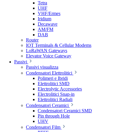
Tetra
UHF
VHF/Ermes
Iridium
Decawave
AM/FM
DAB
Router
IOT Terminals & Cellular Modems
LoRaWAN Gateways
Elevator Voice Gateway
Passivi
Passivi visualizza
Condensatori Elettrolitici
Polimeri e Ibridi
Elettrolitici SMD
Electrolytic Accessories
Electrolitici Snap-in
Elettrolitici Radiali
Condensatori Ceramici
Condensatori Ceramici SMD
Pin through Hole
UHV
Condensatori Film