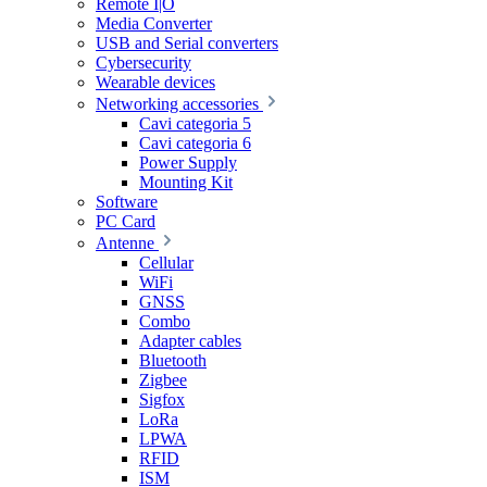
Remote I|O
Media Converter
USB and Serial converters
Cybersecurity
Wearable devices
Networking accessories
Cavi categoria 5
Cavi categoria 6
Power Supply
Mounting Kit
Software
PC Card
Antenne
Cellular
WiFi
GNSS
Combo
Adapter cables
Bluetooth
Zigbee
Sigfox
LoRa
LPWA
RFID
ISM