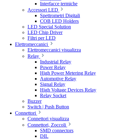
Interfacce termiche
Accessori LED
Spettrometri Digitali
COB LED Holders
LED Special Solution
LED Chip Driver
Filtri per LED
Elettromeccanici
Elettromeccanici visualizza
Relay
Industrial Relay
Power Relay
High Power Metering Relay
Automotive Relay
Signal Relay
High Voltage Devices Relay
Relay Socket
Buzzer
Switch | Push Button
Connettori
Connettori visualizza
Connettori, Zoccoli
SMD connectors
DIL