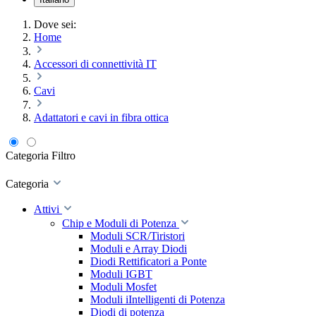
Dove sei:
Home
Accessori di connettività IT
Cavi
Adattatori e cavi in fibra ottica
Categoria
Filtro
Categoria
Attivi
Chip e Moduli di Potenza
Moduli SCR/Tiristori
Moduli e Array Diodi
Diodi Rettificatori a Ponte
Moduli IGBT
Moduli Mosfet
Moduli iIntelligenti di Potenza
Diodi di potenza