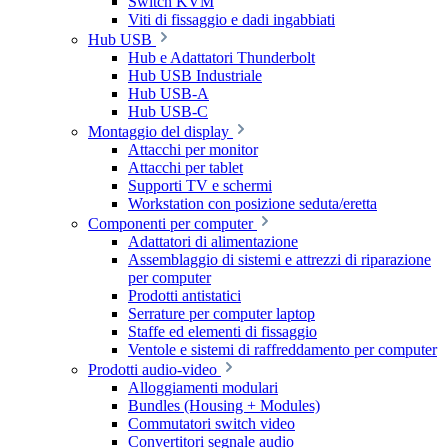
Switch KVM
Viti di fissaggio e dadi ingabbiati
Hub USB
Hub e Adattatori Thunderbolt
Hub USB Industriale
Hub USB-A
Hub USB-C
Montaggio del display
Attacchi per monitor
Attacchi per tablet
Supporti TV e schermi
Workstation con posizione seduta/eretta
Componenti per computer
Adattatori di alimentazione
Assemblaggio di sistemi e attrezzi di riparazione
per computer
Prodotti antistatici
Serrature per computer laptop
Staffe ed elementi di fissaggio
Ventole e sistemi di raffreddamento per computer
Prodotti audio-video
Alloggiamenti modulari
Bundles (Housing + Modules)
Commutatori switch video
Convertitori segnale audio