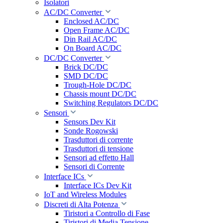
Isolatori
AC/DC Converter
Enclosed AC/DC
Open Frame AC/DC
Din Rail AC/DC
On Board AC/DC
DC/DC Converter
Brick DC/DC
SMD DC/DC
Trough-Hole DC/DC
Chassis mount DC/DC
Switching Regulators DC/DC
Sensori
Sensors Dev Kit
Sonde Rogowski
Trasduttori di corrente
Trasduttori di tensione
Sensori ad effetto Hall
Sensori di Corrente
Interface ICs
Interface ICs Dev Kit
IoT and Wireless Modules
Discreti di Alta Potenza
Tiristori a Controllo di Fase
Tiristori di Media Tensione