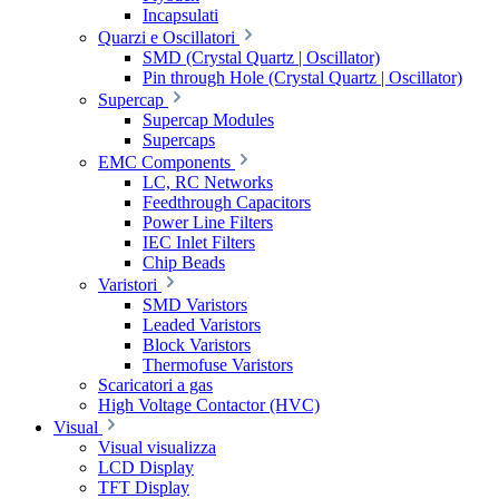
Incapsulati
Quarzi e Oscillatori
SMD (Crystal Quartz | Oscillator)
Pin through Hole (Crystal Quartz | Oscillator)
Supercap
Supercap Modules
Supercaps
EMC Components
LC, RC Networks
Feedthrough Capacitors
Power Line Filters
IEC Inlet Filters
Chip Beads
Varistori
SMD Varistors
Leaded Varistors
Block Varistors
Thermofuse Varistors
Scaricatori a gas
High Voltage Contactor (HVC)
Visual
Visual visualizza
LCD Display
TFT Display