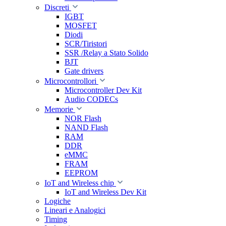
Discreti
IGBT
MOSFET
Diodi
SCR/Tiristori
SSR /Relay a Stato Solido
BJT
Gate drivers
Microcontrollori
Microcontroller Dev Kit
Audio CODECs
Memorie
NOR Flash
NAND Flash
RAM
DDR
eMMC
FRAM
EEPROM
IoT and Wireless chip
IoT and Wireless Dev Kit
Logiche
Lineari e Analogici
Timing