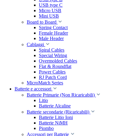
USB type C
Micro USB
Mini USB
Board to Board
Spring Contact
Female Header
Male Header
Cablaggi
Spiral Cables
Special Wiring
Overmolded Cables
Flat & Roundflat
Power Cables
RJ Patch Cord
MicroMatch Series
Batterie e accessori
Batterie Primarie (Non Ricaricabili)
Litio
Batterie Alcaline
Batterie secondarie (Ricaricabili)
Batterie Litio Ioni
Batterie NiMH
Piombo
Accessori per Batterie