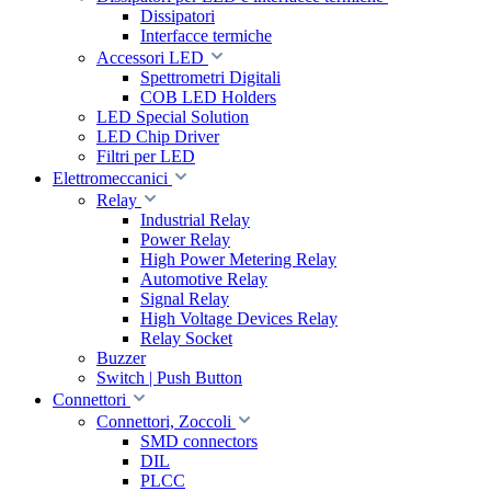
Dissipatori
Interfacce termiche
Accessori LED
Spettrometri Digitali
COB LED Holders
LED Special Solution
LED Chip Driver
Filtri per LED
Elettromeccanici
Relay
Industrial Relay
Power Relay
High Power Metering Relay
Automotive Relay
Signal Relay
High Voltage Devices Relay
Relay Socket
Buzzer
Switch | Push Button
Connettori
Connettori, Zoccoli
SMD connectors
DIL
PLCC