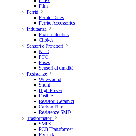
PTFE
Film
Ferriti
Ferrite Cores
Ferrite Accessories
Induttanze
Fixed inductors
Chokes
Sensori e Protettori
NTC
PTC
Fuses
Sensori di umidità
Resistenze
Wirewound
Shunt
High Power
Fusible
Resistori Ceramici
Carbon Film
Resistenze SMD
Trasformatori
SMPS
PCB Transformer
Flyback