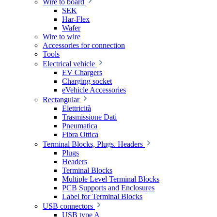
Wire to board
SEK
Har-Flex
Wafer
Wire to wire
Accessories for connection
Tools
Electrical vehicle
EV Chargers
Charging socket
eVehicle Accessories
Rectangular
Elettricità
Trasmissione Dati
Pneumatica
Fibra Ottica
Terminal Blocks, Plugs. Headers
Plugs
Headers
Terminal Blocks
Multiple Level Terminal Blocks
PCB Supports and Enclosures
Label for Terminal Blocks
USB connectors
USB type A