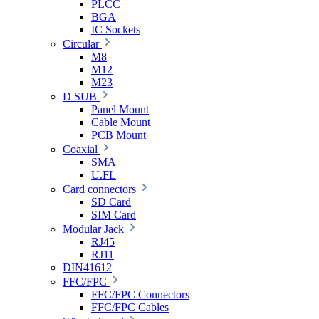
PLCC
BGA
IC Sockets
Circular
M8
M12
M23
D SUB
Panel Mount
Cable Mount
PCB Mount
Coaxial
SMA
U.FL
Card connectors
SD Card
SIM Card
Modular Jack
RJ45
RJ11
DIN41612
FFC/FPC
FFC/FPC Connectors
FFC/FPC Cables