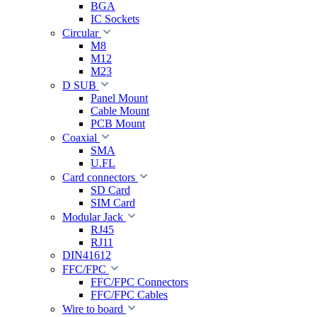
BGA
IC Sockets
Circular
M8
M12
M23
D SUB
Panel Mount
Cable Mount
PCB Mount
Coaxial
SMA
U.FL
Card connectors
SD Card
SIM Card
Modular Jack
RJ45
RJ11
DIN41612
FFC/FPC
FFC/FPC Connectors
FFC/FPC Cables
Wire to board