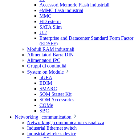
Accessori Memorie Flash industriali
eMMC flash industrial
MMC
HD esterni
SATA Slim
U.2
Enterprise and Datacenter Standard Form Factor
(EDSFF)
Moduli RAM industriali
Alimentatori Barra DIN
Alimentatori IPC
Gruppi di continuità
System on Module
uGEA
EDIM
SMARC
SOM Starter Kit
SOM Accessories
COMe
SBC
Networking | communication
Networking | communication visualizza
Industrial Ethernet switch
Industrial wireless device