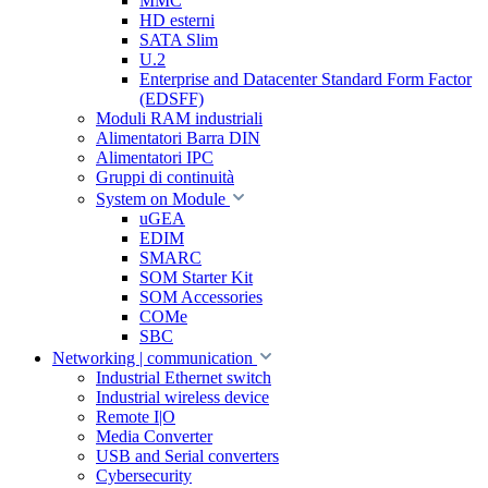
MMC
HD esterni
SATA Slim
U.2
Enterprise and Datacenter Standard Form Factor
(EDSFF)
Moduli RAM industriali
Alimentatori Barra DIN
Alimentatori IPC
Gruppi di continuità
System on Module
uGEA
EDIM
SMARC
SOM Starter Kit
SOM Accessories
COMe
SBC
Networking | communication
Industrial Ethernet switch
Industrial wireless device
Remote I|O
Media Converter
USB and Serial converters
Cybersecurity