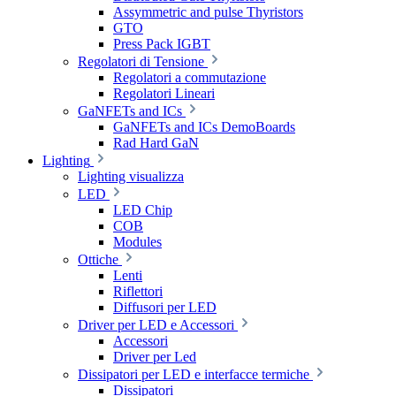
Assymmetric and pulse Thyristors
GTO
Press Pack IGBT
Regolatori di Tensione
Regolatori a commutazione
Regolatori Lineari
GaNFETs and ICs
GaNFETs and ICs DemoBoards
Rad Hard GaN
Lighting
Lighting visualizza
LED
LED Chip
COB
Modules
Ottiche
Lenti
Riflettori
Diffusori per LED
Driver per LED e Accessori
Accessori
Driver per Led
Dissipatori per LED e interfacce termiche
Dissipatori