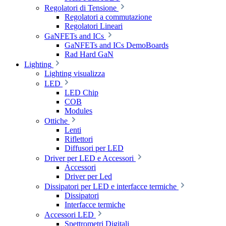
Regolatori di Tensione
Regolatori a commutazione
Regolatori Lineari
GaNFETs and ICs
GaNFETs and ICs DemoBoards
Rad Hard GaN
Lighting
Lighting visualizza
LED
LED Chip
COB
Modules
Ottiche
Lenti
Riflettori
Diffusori per LED
Driver per LED e Accessori
Accessori
Driver per Led
Dissipatori per LED e interfacce termiche
Dissipatori
Interfacce termiche
Accessori LED
Spettrometri Digitali