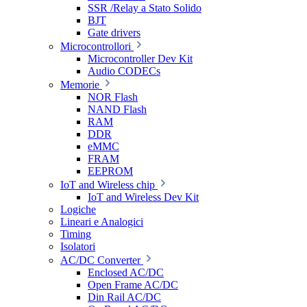
SSR /Relay a Stato Solido
BJT
Gate drivers
Microcontrollori
Microcontroller Dev Kit
Audio CODECs
Memorie
NOR Flash
NAND Flash
RAM
DDR
eMMC
FRAM
EEPROM
IoT and Wireless chip
IoT and Wireless Dev Kit
Logiche
Lineari e Analogici
Timing
Isolatori
AC/DC Converter
Enclosed AC/DC
Open Frame AC/DC
Din Rail AC/DC