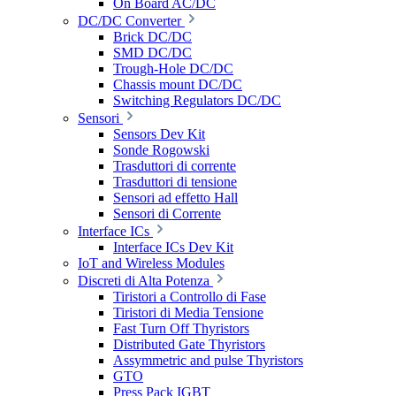
On Board AC/DC
DC/DC Converter
Brick DC/DC
SMD DC/DC
Trough-Hole DC/DC
Chassis mount DC/DC
Switching Regulators DC/DC
Sensori
Sensors Dev Kit
Sonde Rogowski
Trasduttori di corrente
Trasduttori di tensione
Sensori ad effetto Hall
Sensori di Corrente
Interface ICs
Interface ICs Dev Kit
IoT and Wireless Modules
Discreti di Alta Potenza
Tiristori a Controllo di Fase
Tiristori di Media Tensione
Fast Turn Off Thyristors
Distributed Gate Thyristors
Assymmetric and pulse Thyristors
GTO
Press Pack IGBT