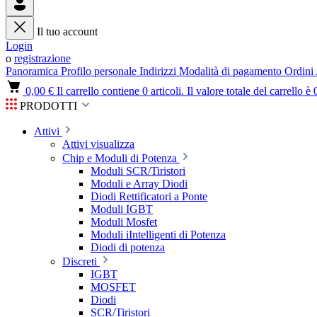
Il tuo account
Login
o
registrazione
Panoramica
Profilo personale
Indirizzi
Modalità di pagamento
Ordini
0,00 €
Il carrello contiene 0 articoli. Il valore totale del carrello è 
PRODOTTI
Attivi
Attivi visualizza
Chip e Moduli di Potenza
Moduli SCR/Tiristori
Moduli e Array Diodi
Diodi Rettificatori a Ponte
Moduli IGBT
Moduli Mosfet
Moduli iIntelligenti di Potenza
Diodi di potenza
Discreti
IGBT
MOSFET
Diodi
SCR/Tiristori