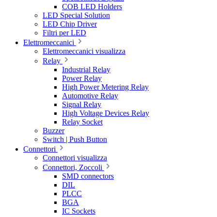
COB LED Holders
LED Special Solution
LED Chip Driver
Filtri per LED
Elettromeccanici
Elettromeccanici visualizza
Relay
Industrial Relay
Power Relay
High Power Metering Relay
Automotive Relay
Signal Relay
High Voltage Devices Relay
Relay Socket
Buzzer
Switch | Push Button
Connettori
Connettori visualizza
Connettori, Zoccoli
SMD connectors
DIL
PLCC
BGA
IC Sockets