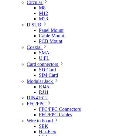
Circular
M8
M12
M23
D SUB
Panel Mount
Cable Mount
PCB Mount
Coaxial
SMA
U.FL
Card connectors
SD Card
SIM Card
Modular Jack
RJ45
RJ11
DIN41612
FFC/FPC
FFC/FPC Connectors
FFC/FPC Cables
Wire to board
SEK
Har-Flex