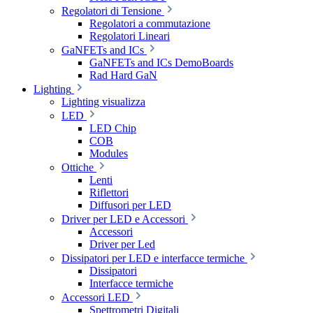
Regolatori di Tensione
Regolatori a commutazione
Regolatori Lineari
GaNFETs and ICs
GaNFETs and ICs DemoBoards
Rad Hard GaN
Lighting
Lighting visualizza
LED
LED Chip
COB
Modules
Ottiche
Lenti
Riflettori
Diffusori per LED
Driver per LED e Accessori
Accessori
Driver per Led
Dissipatori per LED e interfacce termiche
Dissipatori
Interfacce termiche
Accessori LED
Spettrometri Digitali