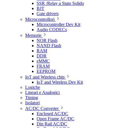
SSR /Relay a Stato Solido
BJT
Gate drivers
Microcontrollori
Microcontroller Dev Kit
Audio CODECs
Memorie
NOR Flash
NAND Flash
RAM
DDR
eMMC
FRAM
EEPROM
IoT and Wireless chip
IoT and Wireless Dev Kit
Logiche
Lineari e Analogici
Timing
Isolatori
AC/DC Converter
Enclosed AC/DC
Open Frame AC/DC
Din Rail AC/DC