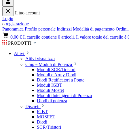
Il tuo account
Login
o
registrazione
Panoramica
Profilo personale
Indirizzi
Modalità di pagamento
Ordini
0,00 €
Il carrello contiene 0 articoli. Il valore totale del carrello è 
PRODOTTI
Attivi
Attivi visualizza
Chip e Moduli di Potenza
Moduli SCR/Tiristori
Moduli e Array Diodi
Diodi Rettificatori a Ponte
Moduli IGBT
Moduli Mosfet
Moduli iIntelligenti di Potenza
Diodi di potenza
Discreti
IGBT
MOSFET
Diodi
SCR/Tiristori