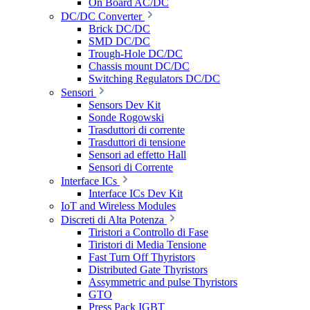
On Board AC/DC
DC/DC Converter
Brick DC/DC
SMD DC/DC
Trough-Hole DC/DC
Chassis mount DC/DC
Switching Regulators DC/DC
Sensori
Sensors Dev Kit
Sonde Rogowski
Trasduttori di corrente
Trasduttori di tensione
Sensori ad effetto Hall
Sensori di Corrente
Interface ICs
Interface ICs Dev Kit
IoT and Wireless Modules
Discreti di Alta Potenza
Tiristori a Controllo di Fase
Tiristori di Media Tensione
Fast Turn Off Thyristors
Distributed Gate Thyristors
Assymmetric and pulse Thyristors
GTO
Press Pack IGBT