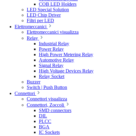
COB LED Holders
LED Special Solution
LED Chip Driver
Filtri per LED
Elettromeccanici
Elettromeccanici visualizza
Relay
Industrial Relay
Power Relay
High Power Metering Relay
Automotive Relay
Signal Relay
High Voltage Devices Relay
Relay Socket
Buzzer
Switch | Push Button
Connettori
Connettori visualizza
Connettori, Zoccoli
SMD connectors
DIL
PLCC
BGA
IC Sockets