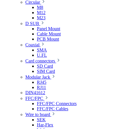
Circular
M8
M12
M23
D SUB
Panel Mount
Cable Mount
PCB Mount
Coaxial
SMA
U.FL
Card connectors
SD Card
SIM Card
Modular Jack
RJ45
RJ11
DIN41612
FFC/FPC
FFC/FPC Connectors
FFC/FPC Cables
Wire to board
SEK
Har-Flex