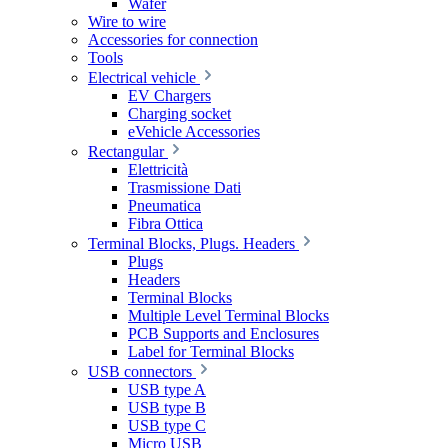
Wafer
Wire to wire
Accessories for connection
Tools
Electrical vehicle
EV Chargers
Charging socket
eVehicle Accessories
Rectangular
Elettricità
Trasmissione Dati
Pneumatica
Fibra Ottica
Terminal Blocks, Plugs. Headers
Plugs
Headers
Terminal Blocks
Multiple Level Terminal Blocks
PCB Supports and Enclosures
Label for Terminal Blocks
USB connectors
USB type A
USB type B
USB type C
Micro USB