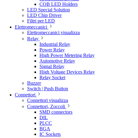
COB LED Holders
LED Special Solution
LED Chip Driver
Filtri per LED
Elettromeccanici
Elettromeccanici visualizza
Relay
Industrial Relay
Power Relay
High Power Metering Relay
Automotive Relay
Signal Relay
High Voltage Devices Relay
Relay Socket
Buzzer
Switch | Push Button
Connettori
Connettori visualizza
Connettori, Zoccoli
SMD connectors
DIL
PLCC
BGA
IC Sockets