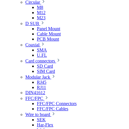
Circular
M8
M12
M23
D SUB
Panel Mount
Cable Mount
PCB Mount
Coaxial
SMA
U.FL
Card connectors
SD Card
SIM Card
Modular Jack
RJ45
RJ11
DIN41612
FFC/FPC
FFC/FPC Connectors
FFC/FPC Cables
Wire to board
SEK
Har-Flex