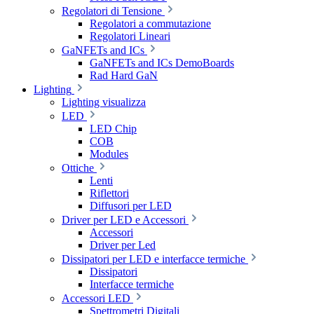
Regolatori di Tensione
Regolatori a commutazione
Regolatori Lineari
GaNFETs and ICs
GaNFETs and ICs DemoBoards
Rad Hard GaN
Lighting
Lighting visualizza
LED
LED Chip
COB
Modules
Ottiche
Lenti
Riflettori
Diffusori per LED
Driver per LED e Accessori
Accessori
Driver per Led
Dissipatori per LED e interfacce termiche
Dissipatori
Interfacce termiche
Accessori LED
Spettrometri Digitali