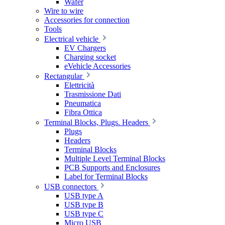
Wafer
Wire to wire
Accessories for connection
Tools
Electrical vehicle
EV Chargers
Charging socket
eVehicle Accessories
Rectangular
Elettricità
Trasmissione Dati
Pneumatica
Fibra Ottica
Terminal Blocks, Plugs. Headers
Plugs
Headers
Terminal Blocks
Multiple Level Terminal Blocks
PCB Supports and Enclosures
Label for Terminal Blocks
USB connectors
USB type A
USB type B
USB type C
Micro USB