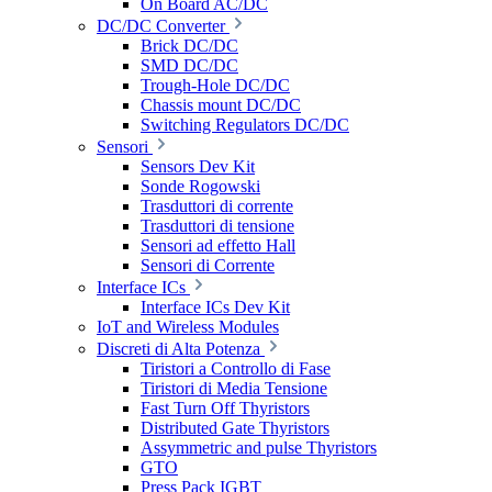
On Board AC/DC
DC/DC Converter
Brick DC/DC
SMD DC/DC
Trough-Hole DC/DC
Chassis mount DC/DC
Switching Regulators DC/DC
Sensori
Sensors Dev Kit
Sonde Rogowski
Trasduttori di corrente
Trasduttori di tensione
Sensori ad effetto Hall
Sensori di Corrente
Interface ICs
Interface ICs Dev Kit
IoT and Wireless Modules
Discreti di Alta Potenza
Tiristori a Controllo di Fase
Tiristori di Media Tensione
Fast Turn Off Thyristors
Distributed Gate Thyristors
Assymmetric and pulse Thyristors
GTO
Press Pack IGBT