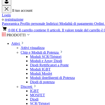
Il tuo account
Login
o
registrazione
Panoramica
Profilo personale
Indirizzi
Modalità di pagamento
Ordini
0,00 €
Il carrello contiene 0 articoli. Il valore totale del carrello è 
PRODOTTI
Attivi
Attivi visualizza
Chip e Moduli di Potenza
Moduli SCR/Tiristori
Moduli e Array Diodi
Diodi Rettificatori a Ponte
Moduli IGBT
Moduli Mosfet
Moduli iIntelligenti di Potenza
Diodi di potenza
Discreti
IGBT
MOSFET
Diodi
SCR/Tiristori