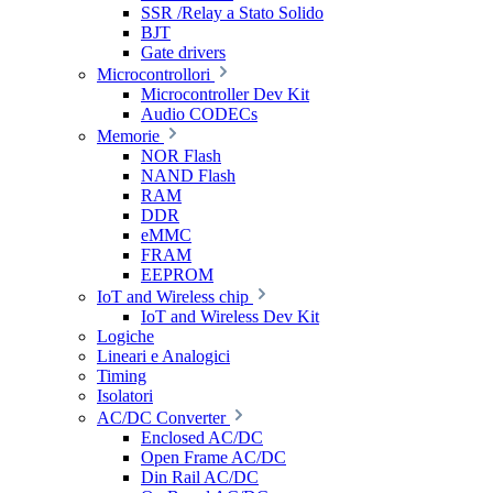
SSR /Relay a Stato Solido
BJT
Gate drivers
Microcontrollori
Microcontroller Dev Kit
Audio CODECs
Memorie
NOR Flash
NAND Flash
RAM
DDR
eMMC
FRAM
EEPROM
IoT and Wireless chip
IoT and Wireless Dev Kit
Logiche
Lineari e Analogici
Timing
Isolatori
AC/DC Converter
Enclosed AC/DC
Open Frame AC/DC
Din Rail AC/DC