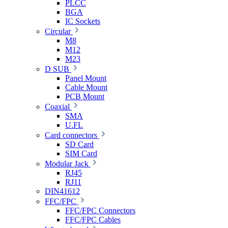
PLCC
BGA
IC Sockets
Circular
M8
M12
M23
D SUB
Panel Mount
Cable Mount
PCB Mount
Coaxial
SMA
U.FL
Card connectors
SD Card
SIM Card
Modular Jack
RJ45
RJ11
DIN41612
FFC/FPC
FFC/FPC Connectors
FFC/FPC Cables