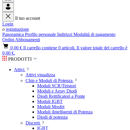
Il tuo account
Login
o
registrazione
Panoramica
Profilo personale
Indirizzi
Modalità di pagamento
Ordini
Abbonamenti
0,00 €
Il carrello contiene 0 articoli. Il valore totale del carrello è
0,00 €.
PRODOTTI
Attivi
Attivi visualizza
Chip e Moduli di Potenza
Moduli SCR/Tiristori
Moduli e Array Diodi
Diodi Rettificatori a Ponte
Moduli IGBT
Moduli Mosfet
Moduli iIntelligenti di Potenza
Diodi di potenza
Discreti
IGBT