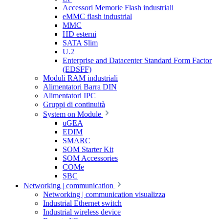
Accessori Memorie Flash industriali
eMMC flash industrial
MMC
HD esterni
SATA Slim
U.2
Enterprise and Datacenter Standard Form Factor
(EDSFF)
Moduli RAM industriali
Alimentatori Barra DIN
Alimentatori IPC
Gruppi di continuità
System on Module
uGEA
EDIM
SMARC
SOM Starter Kit
SOM Accessories
COMe
SBC
Networking | communication
Networking | communication visualizza
Industrial Ethernet switch
Industrial wireless device