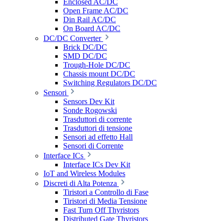
Enclosed AC/DC
Open Frame AC/DC
Din Rail AC/DC
On Board AC/DC
DC/DC Converter
Brick DC/DC
SMD DC/DC
Trough-Hole DC/DC
Chassis mount DC/DC
Switching Regulators DC/DC
Sensori
Sensors Dev Kit
Sonde Rogowski
Trasduttori di corrente
Trasduttori di tensione
Sensori ad effetto Hall
Sensori di Corrente
Interface ICs
Interface ICs Dev Kit
IoT and Wireless Modules
Discreti di Alta Potenza
Tiristori a Controllo di Fase
Tiristori di Media Tensione
Fast Turn Off Thyristors
Distributed Gate Thyristors