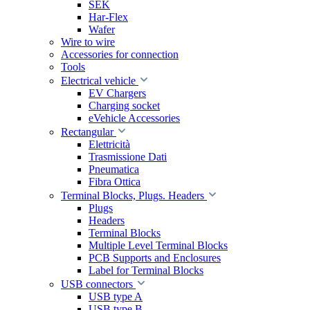
SEK
Har-Flex
Wafer
Wire to wire
Accessories for connection
Tools
Electrical vehicle
EV Chargers
Charging socket
eVehicle Accessories
Rectangular
Elettricità
Trasmissione Dati
Pneumatica
Fibra Ottica
Terminal Blocks, Plugs. Headers
Plugs
Headers
Terminal Blocks
Multiple Level Terminal Blocks
PCB Supports and Enclosures
Label for Terminal Blocks
USB connectors
USB type A
USB type B