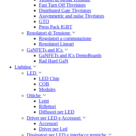
Fast Turn Off Thyristors
Distributed Gate Thyristors
Assymmetric and pulse Thyristors
GTO
Press Pack IGBT
Regolatori di Tensione
Regolatori a commutazione
Regolatori Lineari
GaNFETs and ICs
GaNFETs and ICs DemoBoards
Rad Hard GaN
Lighting
LED
LED Chip
COB
Modules
Ottiche
Lenti
Riflettori
Diffusori per LED
Driver per LED e Accessori
Accessori
Driver per Led
Dissipatori per LED e interfacce termiche