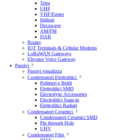
Tetra
UHF
VHF/Ermes
Iridium
Decawave
AM/FM
DAB
Router
IOT Terminals & Cellular Modems
LoRaWAN Gateways
Elevator Voice Gateway
Passivi
Passivi visualizza
Condensatori Elettrolitici
Polimeri e Ibridi
Elettrolitici SMD
Electrolytic Accessories
Electrolitici Snap-in
Elettrolitici Radiali
Condensatori Ceramici
Condensatori Ceramici SMD
Pin through Hole
UHV
Condensatori Film