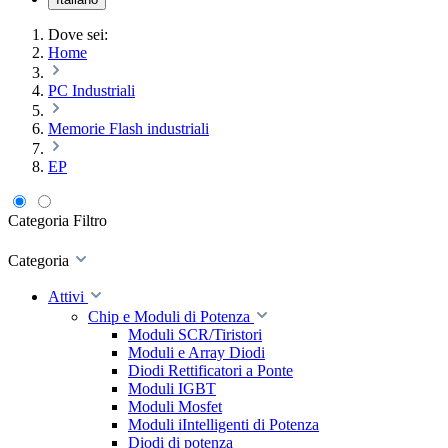
Dove sei:
Home
PC Industriali
Memorie Flash industriali
EP
Categoria
Filtro
Categoria
Attivi
Chip e Moduli di Potenza
Moduli SCR/Tiristori
Moduli e Array Diodi
Diodi Rettificatori a Ponte
Moduli IGBT
Moduli Mosfet
Moduli iIntelligenti di Potenza
Diodi di potenza