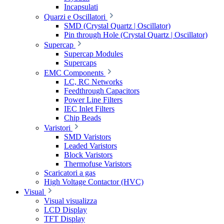
Incapsulati
Quarzi e Oscillatori
SMD (Crystal Quartz | Oscillator)
Pin through Hole (Crystal Quartz | Oscillator)
Supercap
Supercap Modules
Supercaps
EMC Components
LC, RC Networks
Feedthrough Capacitors
Power Line Filters
IEC Inlet Filters
Chip Beads
Varistori
SMD Varistors
Leaded Varistors
Block Varistors
Thermofuse Varistors
Scaricatori a gas
High Voltage Contactor (HVC)
Visual
Visual visualizza
LCD Display
TFT Display