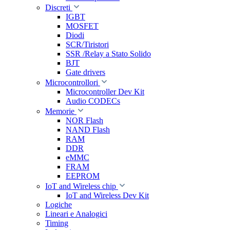
Discreti
IGBT
MOSFET
Diodi
SCR/Tiristori
SSR /Relay a Stato Solido
BJT
Gate drivers
Microcontrollori
Microcontroller Dev Kit
Audio CODECs
Memorie
NOR Flash
NAND Flash
RAM
DDR
eMMC
FRAM
EEPROM
IoT and Wireless chip
IoT and Wireless Dev Kit
Logiche
Lineari e Analogici
Timing