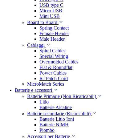
USB type C
Micro USB
Mini USB
Board to Board
Spring Contact
Female Header
Male Header
Cablaggi
Spiral Cables
Special Wiring
Overmolded Cables
Flat & Roundflat
Power Cables
RJ Patch Cord
MicroMatch Series
Batterie e accessori
Batterie Primarie (Non Ricaricabili)
Litio
Batterie Alcaline
Batterie secondarie (Ricaricabili)
Batterie Litio Ioni
Batterie NiMH
Piombo
Accessori per Batterie