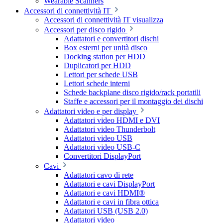
Wearable Scanners
Accessori di connettività IT
Accessori di connettività IT visualizza
Accessori per disco rigido
Adattatori e convertitori dischi
Box esterni per unità disco
Docking station per HDD
Duplicatori per HDD
Lettori per schede USB
Lettori schede interni
Schede backplane disco rigido/rack portatili
Staffe e accessori per il montaggio dei dischi
Adattatori video e per display
Adattatori video HDMI e DVI
Adattatori video Thunderbolt
Adattatori video USB
Adattatori video USB-C
Convertitori DisplayPort
Cavi
Adattatori cavo di rete
Adattatori e cavi DisplayPort
Adattatori e cavi HDMI®
Adattatori e cavi in fibra ottica
Adattatori USB (USB 2.0)
Adattatori video