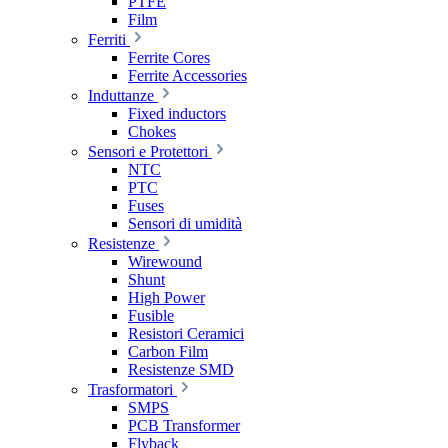
PTFE
Film
Ferriti
Ferrite Cores
Ferrite Accessories
Induttanze
Fixed inductors
Chokes
Sensori e Protettori
NTC
PTC
Fuses
Sensori di umidità
Resistenze
Wirewound
Shunt
High Power
Fusible
Resistori Ceramici
Carbon Film
Resistenze SMD
Trasformatori
SMPS
PCB Transformer
Flyback