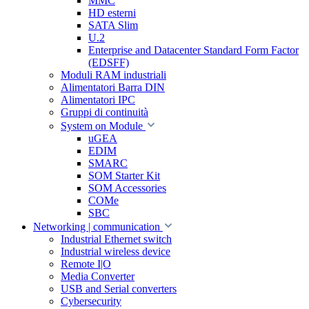
MMC
HD esterni
SATA Slim
U.2
Enterprise and Datacenter Standard Form Factor
(EDSFF)
Moduli RAM industriali
Alimentatori Barra DIN
Alimentatori IPC
Gruppi di continuità
System on Module
uGEA
EDIM
SMARC
SOM Starter Kit
SOM Accessories
COMe
SBC
Networking | communication
Industrial Ethernet switch
Industrial wireless device
Remote I|O
Media Converter
USB and Serial converters
Cybersecurity