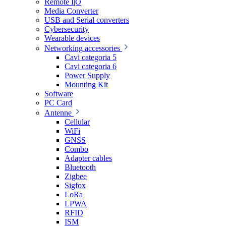
Remote I|O
Media Converter
USB and Serial converters
Cybersecurity
Wearable devices
Networking accessories
Cavi categoria 5
Cavi categoria 6
Power Supply
Mounting Kit
Software
PC Card
Antenne
Cellular
WiFi
GNSS
Combo
Adapter cables
Bluetooth
Zigbee
Sigfox
LoRa
LPWA
RFID
ISM