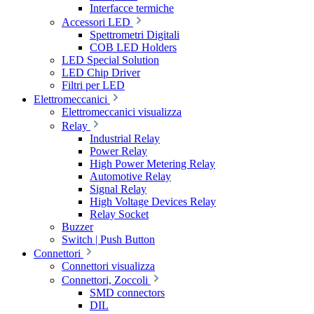
Interfacce termiche
Accessori LED
Spettrometri Digitali
COB LED Holders
LED Special Solution
LED Chip Driver
Filtri per LED
Elettromeccanici
Elettromeccanici visualizza
Relay
Industrial Relay
Power Relay
High Power Metering Relay
Automotive Relay
Signal Relay
High Voltage Devices Relay
Relay Socket
Buzzer
Switch | Push Button
Connettori
Connettori visualizza
Connettori, Zoccoli
SMD connectors
DIL