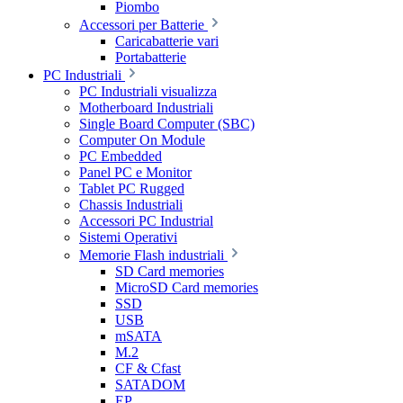
Piombo
Accessori per Batterie
Caricabatterie vari
Portabatterie
PC Industriali
PC Industriali visualizza
Motherboard Industriali
Single Board Computer (SBC)
Computer On Module
PC Embedded
Panel PC e Monitor
Tablet PC Rugged
Chassis Industriali
Accessori PC Industrial
Sistemi Operativi
Memorie Flash industriali
SD Card memories
MicroSD Card memories
SSD
USB
mSATA
M.2
CF & Cfast
SATADOM
EP