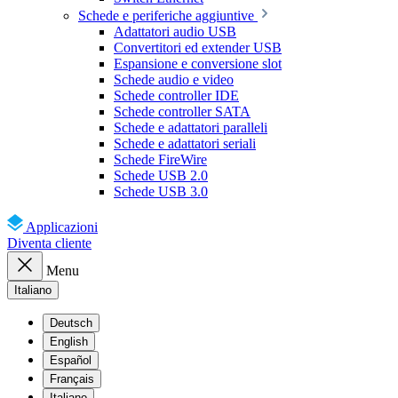
Schede e periferiche aggiuntive
Adattatori audio USB
Convertitori ed extender USB
Espansione e conversione slot
Schede audio e video
Schede controller IDE
Schede controller SATA
Schede e adattatori paralleli
Schede e adattatori seriali
Schede FireWire
Schede USB 2.0
Schede USB 3.0
Applicazioni
Diventa cliente
Menu
Italiano
Deutsch
English
Español
Français
Italiano