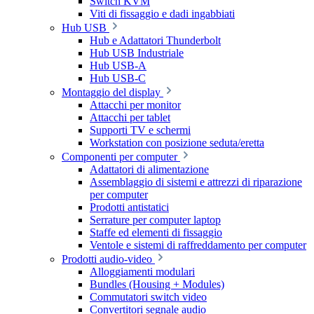
Switch KVM
Viti di fissaggio e dadi ingabbiati
Hub USB
Hub e Adattatori Thunderbolt
Hub USB Industriale
Hub USB-A
Hub USB-C
Montaggio del display
Attacchi per monitor
Attacchi per tablet
Supporti TV e schermi
Workstation con posizione seduta/eretta
Componenti per computer
Adattatori di alimentazione
Assemblaggio di sistemi e attrezzi di riparazione
per computer
Prodotti antistatici
Serrature per computer laptop
Staffe ed elementi di fissaggio
Ventole e sistemi di raffreddamento per computer
Prodotti audio-video
Alloggiamenti modulari
Bundles (Housing + Modules)
Commutatori switch video
Convertitori segnale audio