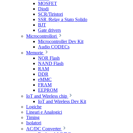
MOSFET
Diodi
SCR/Tiristori
SSR /Relay a Stato Solido
BJT
Gate drivers
Microcontrollori
Microcontroller Dev Kit
Audio CODECs
Memorie
NOR Flash
NAND Flash
RAM
DDR
eMMC
FRAM
EEPROM
IoT and Wireless chip
IoT and Wireless Dev Kit
Logiche
Lineari e Analogici
Timing
Isolatori
AC/DC Converter