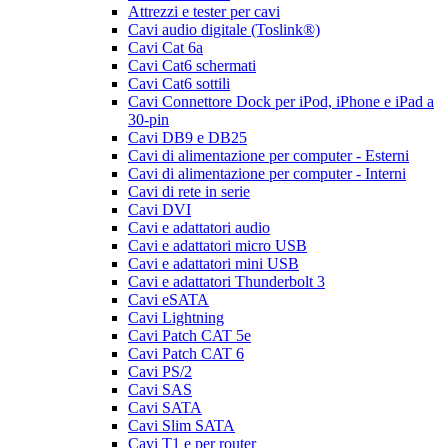
Attrezzi e tester per cavi
Cavi audio digitale (Toslink®)
Cavi Cat 6a
Cavi Cat6 schermati
Cavi Cat6 sottili
Cavi Connettore Dock per iPod, iPhone e iPad a
30-pin
Cavi DB9 e DB25
Cavi di alimentazione per computer - Esterni
Cavi di alimentazione per computer - Interni
Cavi di rete in serie
Cavi DVI
Cavi e adattatori audio
Cavi e adattatori micro USB
Cavi e adattatori mini USB
Cavi e adattatori Thunderbolt 3
Cavi eSATA
Cavi Lightning
Cavi Patch CAT 5e
Cavi Patch CAT 6
Cavi PS/2
Cavi SAS
Cavi SATA
Cavi Slim SATA
Cavi T1 e per router