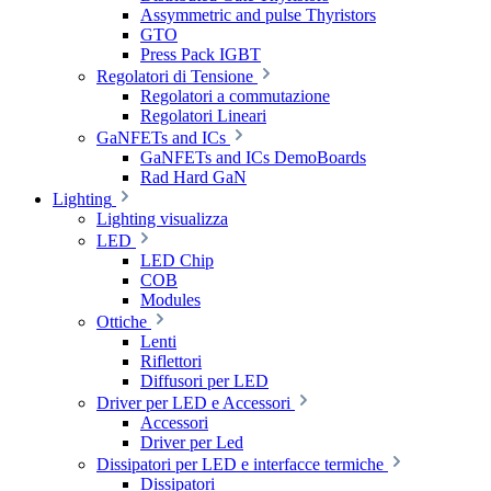
Assymmetric and pulse Thyristors
GTO
Press Pack IGBT
Regolatori di Tensione
Regolatori a commutazione
Regolatori Lineari
GaNFETs and ICs
GaNFETs and ICs DemoBoards
Rad Hard GaN
Lighting
Lighting visualizza
LED
LED Chip
COB
Modules
Ottiche
Lenti
Riflettori
Diffusori per LED
Driver per LED e Accessori
Accessori
Driver per Led
Dissipatori per LED e interfacce termiche
Dissipatori