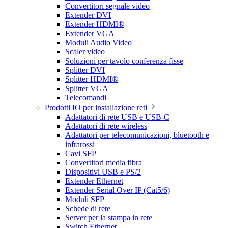
Convertitori segnale video
Extender DVI
Extender HDMI®
Extender VGA
Moduli Audio Video
Scaler video
Soluzioni per tavolo conferenza fisse
Splitter DVI
Splitter HDMI®
Splitter VGA
Telecomandi
Prodotti IO per installazione reti
Adattatori di rete USB e USB-C
Adattatori di rete wireless
Adattatori per telecomunicazioni, bluetooth e
infrarossi
Cavi SFP
Convertitori media fibra
Dispositivi USB e PS/2
Extender Ethernet
Extender Serial Over IP (Cat5/6)
Moduli SFP
Schede di rete
Server per la stampa in rete
Switch Ethernet