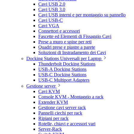
Cavi USB 2.0
Cavi USB 3.0
Cavi USB interni e per montaggio su pannello
Cavi USB-C
Cavi VGA
Connettori e accessori
Fascette ed Elementi di Fissaggio Cavi
Prese a muro e spine per reti
Quadri prese e piastre a parete
Soluzioni di Instradamento dei Cavi
Docking Stations Universali per Laptop
Thunderbolt Docking Stations
USB-A Docking Stations
USB-C Docking Stations
USB-C Multiport Adapters
Gestione server
Cavi KVM
Console KVM - Montaggio a rack
Extender KVM
Gestione cavi server rack
Pannelli ciechi per rack
Ripiani per rack
Rotelle, chiavi e accessori vari
Server-Rack