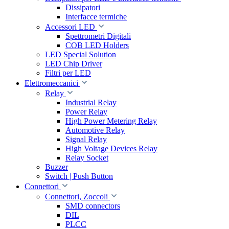
Dissipatori
Interfacce termiche
Accessori LED
Spettrometri Digitali
COB LED Holders
LED Special Solution
LED Chip Driver
Filtri per LED
Elettromeccanici
Relay
Industrial Relay
Power Relay
High Power Metering Relay
Automotive Relay
Signal Relay
High Voltage Devices Relay
Relay Socket
Buzzer
Switch | Push Button
Connettori
Connettori, Zoccoli
SMD connectors
DIL
PLCC