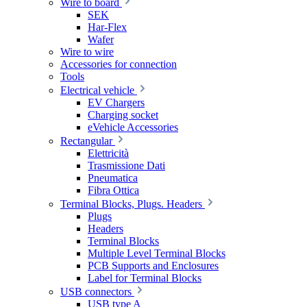
Wire to board
SEK
Har-Flex
Wafer
Wire to wire
Accessories for connection
Tools
Electrical vehicle
EV Chargers
Charging socket
eVehicle Accessories
Rectangular
Elettricità
Trasmissione Dati
Pneumatica
Fibra Ottica
Terminal Blocks, Plugs. Headers
Plugs
Headers
Terminal Blocks
Multiple Level Terminal Blocks
PCB Supports and Enclosures
Label for Terminal Blocks
USB connectors
USB type A