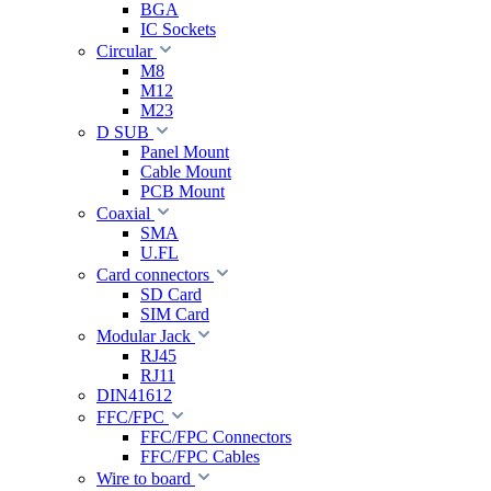
BGA
IC Sockets
Circular
M8
M12
M23
D SUB
Panel Mount
Cable Mount
PCB Mount
Coaxial
SMA
U.FL
Card connectors
SD Card
SIM Card
Modular Jack
RJ45
RJ11
DIN41612
FFC/FPC
FFC/FPC Connectors
FFC/FPC Cables
Wire to board