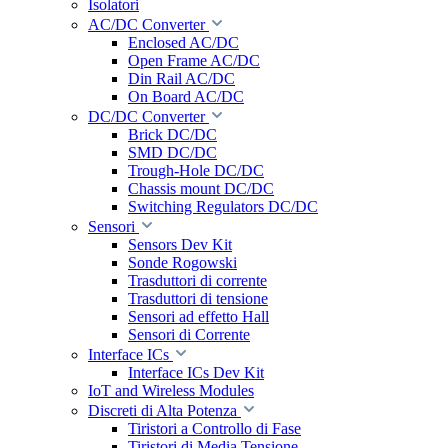
Isolatori
AC/DC Converter
Enclosed AC/DC
Open Frame AC/DC
Din Rail AC/DC
On Board AC/DC
DC/DC Converter
Brick DC/DC
SMD DC/DC
Trough-Hole DC/DC
Chassis mount DC/DC
Switching Regulators DC/DC
Sensori
Sensors Dev Kit
Sonde Rogowski
Trasduttori di corrente
Trasduttori di tensione
Sensori ad effetto Hall
Sensori di Corrente
Interface ICs
Interface ICs Dev Kit
IoT and Wireless Modules
Discreti di Alta Potenza
Tiristori a Controllo di Fase
Tiristori di Media Tensione