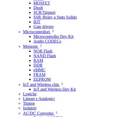
MOSFET
Diodi
SCR/Tiristori
SSR /Relay a Stato Solido
BJT
Gate drivers
Microcontrollori
Microcontroller Dev Kit
Audio CODECs
Memorie
NOR Flash
NAND Flash
RAM
DDR
eMMC
FRAM
EEPROM
IoT and Wireless chip
IoT and Wireless Dev Kit
Logiche
Lineari e Analogici
Timing
Isolatori
AC/DC Converter