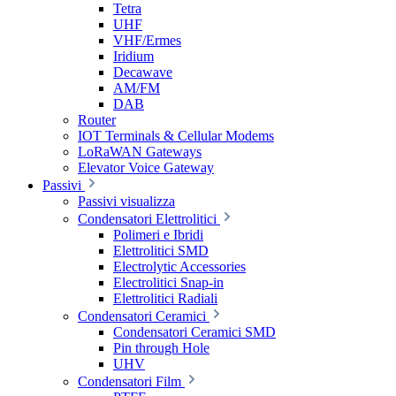
Tetra
UHF
VHF/Ermes
Iridium
Decawave
AM/FM
DAB
Router
IOT Terminals & Cellular Modems
LoRaWAN Gateways
Elevator Voice Gateway
Passivi
Passivi visualizza
Condensatori Elettrolitici
Polimeri e Ibridi
Elettrolitici SMD
Electrolytic Accessories
Electrolitici Snap-in
Elettrolitici Radiali
Condensatori Ceramici
Condensatori Ceramici SMD
Pin through Hole
UHV
Condensatori Film