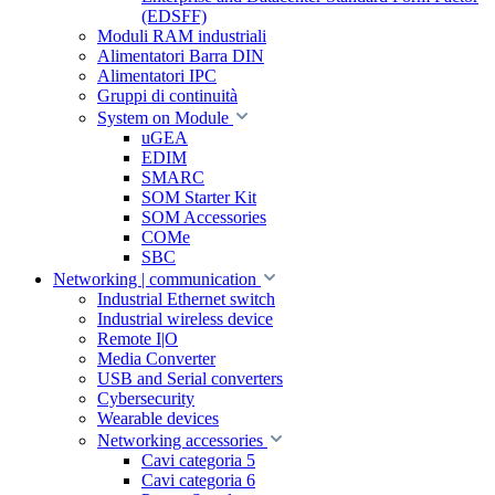
(EDSFF)
Moduli RAM industriali
Alimentatori Barra DIN
Alimentatori IPC
Gruppi di continuità
System on Module
uGEA
EDIM
SMARC
SOM Starter Kit
SOM Accessories
COMe
SBC
Networking | communication
Industrial Ethernet switch
Industrial wireless device
Remote I|O
Media Converter
USB and Serial converters
Cybersecurity
Wearable devices
Networking accessories
Cavi categoria 5
Cavi categoria 6