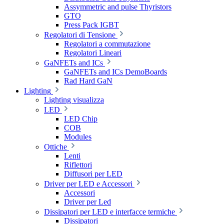
Assymmetric and pulse Thyristors
GTO
Press Pack IGBT
Regolatori di Tensione
Regolatori a commutazione
Regolatori Lineari
GaNFETs and ICs
GaNFETs and ICs DemoBoards
Rad Hard GaN
Lighting
Lighting visualizza
LED
LED Chip
COB
Modules
Ottiche
Lenti
Riflettori
Diffusori per LED
Driver per LED e Accessori
Accessori
Driver per Led
Dissipatori per LED e interfacce termiche
Dissipatori