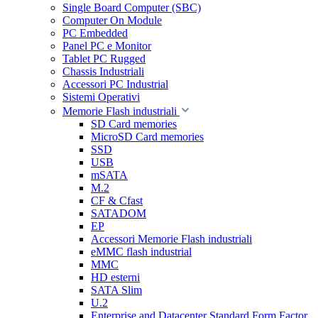
Single Board Computer (SBC)
Computer On Module
PC Embedded
Panel PC e Monitor
Tablet PC Rugged
Chassis Industriali
Accessori PC Industrial
Sistemi Operativi
Memorie Flash industriali
SD Card memories
MicroSD Card memories
SSD
USB
mSATA
M.2
CF & Cfast
SATADOM
EP
Accessori Memorie Flash industriali
eMMC flash industrial
MMC
HD esterni
SATA Slim
U.2
Enterprise and Datacenter Standard Form Factor