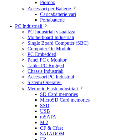
Piombo
Accessori per Batterie
Caricabatterie vari
Portabatterie
PC Industriali
PC Industriali visualizza
Motherboard Industriali
Single Board Computer (SBC)
Computer On Module
PC Embedded
Panel PC e Monitor
Tablet PC Rugged
Chassis Industriali
Accessori PC Industrial
Sistemi Operativi
Memorie Flash industriali
SD Card memories
MicroSD Card memories
SSD
USB
mSATA
M.2
CF & Cfast
SATADOM
EP