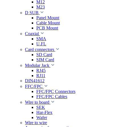
M12
M23
D SUB
Panel Mount
Cable Mount
PCB Mount
Coaxial
SMA
U.FL
Card connectors
SD Card
SIM Card
Modular Jack
RJ45
RJ11
DIN41612
FFC/FPC
FFC/FPC Connectors
FFC/FPC Cables
Wire to board
SEK
Har-Flex
Wafer
Wire to wire