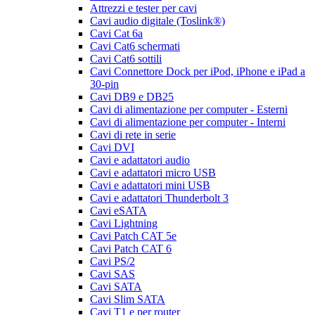
Attrezzi e tester per cavi
Cavi audio digitale (Toslink®)
Cavi Cat 6a
Cavi Cat6 schermati
Cavi Cat6 sottili
Cavi Connettore Dock per iPod, iPhone e iPad a
30-pin
Cavi DB9 e DB25
Cavi di alimentazione per computer - Esterni
Cavi di alimentazione per computer - Interni
Cavi di rete in serie
Cavi DVI
Cavi e adattatori audio
Cavi e adattatori micro USB
Cavi e adattatori mini USB
Cavi e adattatori Thunderbolt 3
Cavi eSATA
Cavi Lightning
Cavi Patch CAT 5e
Cavi Patch CAT 6
Cavi PS/2
Cavi SAS
Cavi SATA
Cavi Slim SATA
Cavi T1 e per router