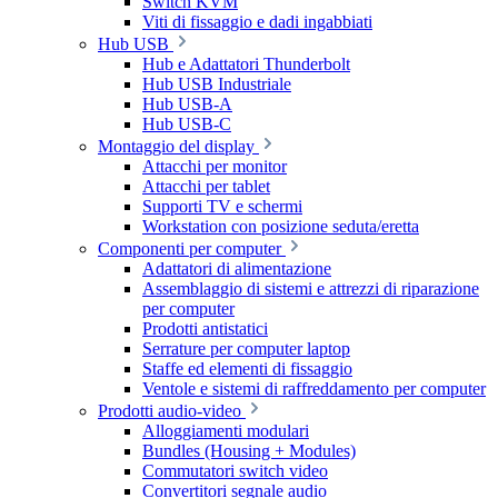
Switch KVM
Viti di fissaggio e dadi ingabbiati
Hub USB
Hub e Adattatori Thunderbolt
Hub USB Industriale
Hub USB-A
Hub USB-C
Montaggio del display
Attacchi per monitor
Attacchi per tablet
Supporti TV e schermi
Workstation con posizione seduta/eretta
Componenti per computer
Adattatori di alimentazione
Assemblaggio di sistemi e attrezzi di riparazione
per computer
Prodotti antistatici
Serrature per computer laptop
Staffe ed elementi di fissaggio
Ventole e sistemi di raffreddamento per computer
Prodotti audio-video
Alloggiamenti modulari
Bundles (Housing + Modules)
Commutatori switch video
Convertitori segnale audio