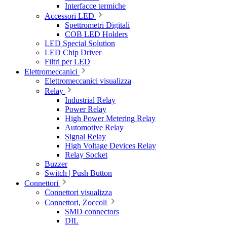
Interfacce termiche
Accessori LED
Spettrometri Digitali
COB LED Holders
LED Special Solution
LED Chip Driver
Filtri per LED
Elettromeccanici
Elettromeccanici visualizza
Relay
Industrial Relay
Power Relay
High Power Metering Relay
Automotive Relay
Signal Relay
High Voltage Devices Relay
Relay Socket
Buzzer
Switch | Push Button
Connettori
Connettori visualizza
Connettori, Zoccoli
SMD connectors
DIL