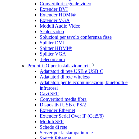
Convertitori segnale video
Extender DVI
Extender HDMI®
Extender VGA
Moduli Audio Video
Scaler video
Soluzioni per tavolo conferenza fisse
Splitter DVI
Splitter HDMI®
Splitter VGA
Telecomandi
Prodotti IO per installazione reti
Adattatori di rete USB e USB-C
Adattatori di rete wireless
Adattatori per telecomunicazioni, bluetooth e
infrarossi
Cavi SFP
Convertitori media fibra
Dispositivi USB e PS/2
Extender Ethernet
Extender Serial Over IP (Cat5/6)
Moduli SFP
Schede di rete
Server per la stampa in rete
Switch Ethernet