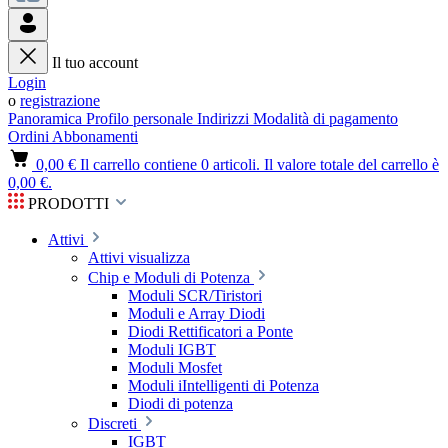
Il tuo account
Login
o
registrazione
Panoramica
Profilo personale
Indirizzi
Modalità di pagamento
Ordini
Abbonamenti
0,00 €
Il carrello contiene 0 articoli. Il valore totale del carrello è
0,00 €.
PRODOTTI
Attivi
Attivi visualizza
Chip e Moduli di Potenza
Moduli SCR/Tiristori
Moduli e Array Diodi
Diodi Rettificatori a Ponte
Moduli IGBT
Moduli Mosfet
Moduli iIntelligenti di Potenza
Diodi di potenza
Discreti
IGBT