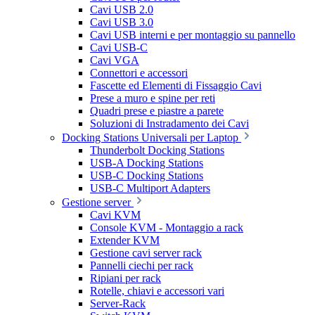
Cavi USB 2.0
Cavi USB 3.0
Cavi USB interni e per montaggio su pannello
Cavi USB-C
Cavi VGA
Connettori e accessori
Fascette ed Elementi di Fissaggio Cavi
Prese a muro e spine per reti
Quadri prese e piastre a parete
Soluzioni di Instradamento dei Cavi
Docking Stations Universali per Laptop
Thunderbolt Docking Stations
USB-A Docking Stations
USB-C Docking Stations
USB-C Multiport Adapters
Gestione server
Cavi KVM
Console KVM - Montaggio a rack
Extender KVM
Gestione cavi server rack
Pannelli ciechi per rack
Ripiani per rack
Rotelle, chiavi e accessori vari
Server-Rack