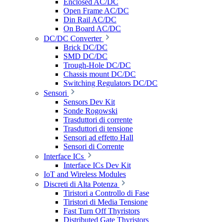
Enclosed AC/DC
Open Frame AC/DC
Din Rail AC/DC
On Board AC/DC
DC/DC Converter
Brick DC/DC
SMD DC/DC
Trough-Hole DC/DC
Chassis mount DC/DC
Switching Regulators DC/DC
Sensori
Sensors Dev Kit
Sonde Rogowski
Trasduttori di corrente
Trasduttori di tensione
Sensori ad effetto Hall
Sensori di Corrente
Interface ICs
Interface ICs Dev Kit
IoT and Wireless Modules
Discreti di Alta Potenza
Tiristori a Controllo di Fase
Tiristori di Media Tensione
Fast Turn Off Thyristors
Distributed Gate Thyristors