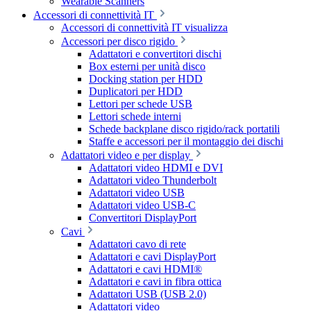
Wearable Scanners
Accessori di connettività IT
Accessori di connettività IT visualizza
Accessori per disco rigido
Adattatori e convertitori dischi
Box esterni per unità disco
Docking station per HDD
Duplicatori per HDD
Lettori per schede USB
Lettori schede interni
Schede backplane disco rigido/rack portatili
Staffe e accessori per il montaggio dei dischi
Adattatori video e per display
Adattatori video HDMI e DVI
Adattatori video Thunderbolt
Adattatori video USB
Adattatori video USB-C
Convertitori DisplayPort
Cavi
Adattatori cavo di rete
Adattatori e cavi DisplayPort
Adattatori e cavi HDMI®
Adattatori e cavi in fibra ottica
Adattatori USB (USB 2.0)
Adattatori video