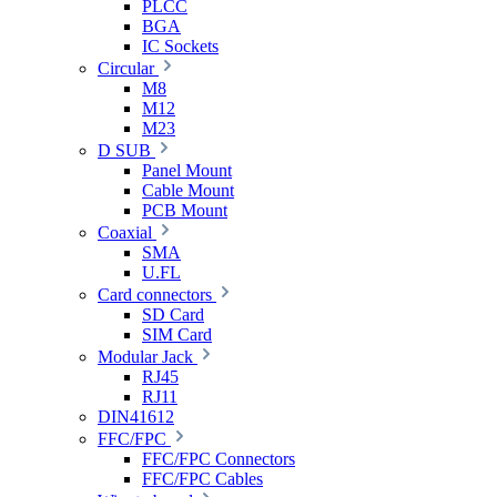
PLCC
BGA
IC Sockets
Circular
M8
M12
M23
D SUB
Panel Mount
Cable Mount
PCB Mount
Coaxial
SMA
U.FL
Card connectors
SD Card
SIM Card
Modular Jack
RJ45
RJ11
DIN41612
FFC/FPC
FFC/FPC Connectors
FFC/FPC Cables