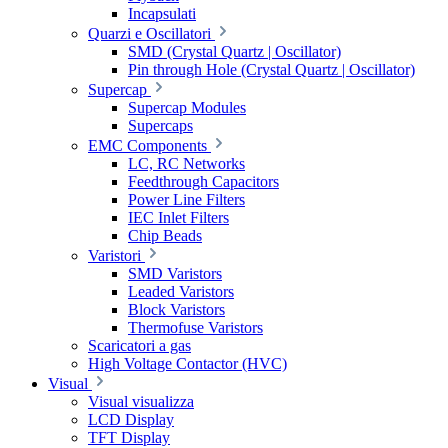
Incapsulati
Quarzi e Oscillatori
SMD (Crystal Quartz | Oscillator)
Pin through Hole (Crystal Quartz | Oscillator)
Supercap
Supercap Modules
Supercaps
EMC Components
LC, RC Networks
Feedthrough Capacitors
Power Line Filters
IEC Inlet Filters
Chip Beads
Varistori
SMD Varistors
Leaded Varistors
Block Varistors
Thermofuse Varistors
Scaricatori a gas
High Voltage Contactor (HVC)
Visual
Visual visualizza
LCD Display
TFT Display