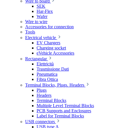
Wire to board
SEK
Har-Flex
Wafer
Wire to wire
Accessories for connection
Tools
Electrical vehicle
EV Chargers
Charging socket
eVehicle Accessories
Rectangular
Elettricità
Trasmissione Dati
Pneumatica
Fibra Ottica
Terminal Blocks, Plugs. Headers
Plugs
Headers
Terminal Blocks
Multiple Level Terminal Blocks
PCB Supports and Enclosures
Label for Terminal Blocks
USB connectors
USB type A