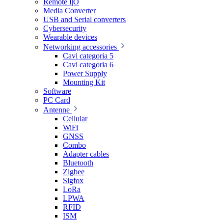
Remote I|O
Media Converter
USB and Serial converters
Cybersecurity
Wearable devices
Networking accessories
Cavi categoria 5
Cavi categoria 6
Power Supply
Mounting Kit
Software
PC Card
Antenne
Cellular
WiFi
GNSS
Combo
Adapter cables
Bluetooth
Zigbee
Sigfox
LoRa
LPWA
RFID
ISM