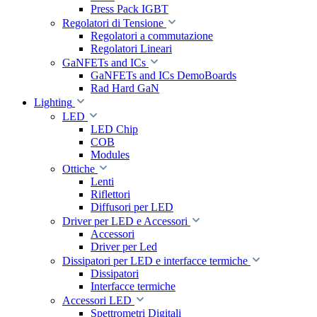
Press Pack IGBT
Regolatori di Tensione
Regolatori a commutazione
Regolatori Lineari
GaNFETs and ICs
GaNFETs and ICs DemoBoards
Rad Hard GaN
Lighting
LED
LED Chip
COB
Modules
Ottiche
Lenti
Riflettori
Diffusori per LED
Driver per LED e Accessori
Accessori
Driver per Led
Dissipatori per LED e interfacce termiche
Dissipatori
Interfacce termiche
Accessori LED
Spettrometri Digitali