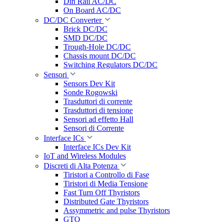
Din Rail AC/DC
On Board AC/DC
DC/DC Converter
Brick DC/DC
SMD DC/DC
Trough-Hole DC/DC
Chassis mount DC/DC
Switching Regulators DC/DC
Sensori
Sensors Dev Kit
Sonde Rogowski
Trasduttori di corrente
Trasduttori di tensione
Sensori ad effetto Hall
Sensori di Corrente
Interface ICs
Interface ICs Dev Kit
IoT and Wireless Modules
Discreti di Alta Potenza
Tiristori a Controllo di Fase
Tiristori di Media Tensione
Fast Turn Off Thyristors
Distributed Gate Thyristors
Assymmetric and pulse Thyristors
GTO