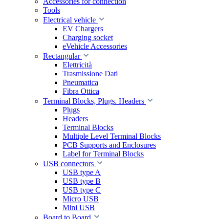
Accessories for connection
Tools
Electrical vehicle
EV Chargers
Charging socket
eVehicle Accessories
Rectangular
Elettricità
Trasmissione Dati
Pneumatica
Fibra Ottica
Terminal Blocks, Plugs. Headers
Plugs
Headers
Terminal Blocks
Multiple Level Terminal Blocks
PCB Supports and Enclosures
Label for Terminal Blocks
USB connectors
USB type A
USB type B
USB type C
Micro USB
Mini USB
Board to Board