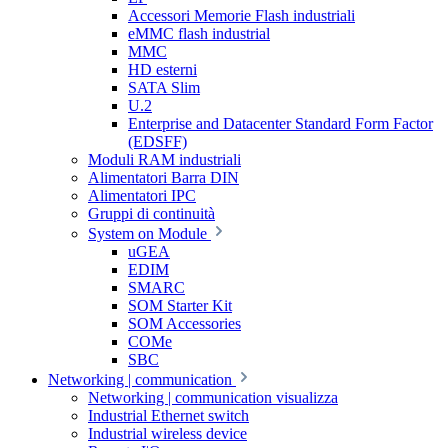
Accessori Memorie Flash industriali
eMMC flash industrial
MMC
HD esterni
SATA Slim
U.2
Enterprise and Datacenter Standard Form Factor
(EDSFF)
Moduli RAM industriali
Alimentatori Barra DIN
Alimentatori IPC
Gruppi di continuità
System on Module
uGEA
EDIM
SMARC
SOM Starter Kit
SOM Accessories
COMe
SBC
Networking | communication
Networking | communication visualizza
Industrial Ethernet switch
Industrial wireless device