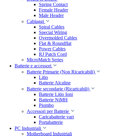
Spring Contact
Female Header
Male Header
Cablaggi
Spiral Cables
Special Wiring
Overmolded Cables
Flat & Roundflat
Power Cables
RJ Patch Cord
MicroMatch Series
Batterie e accessori
Batterie Primarie (Non Ricaricabili)
Litio
Batterie Alcaline
Batterie secondarie (Ricaricabili)
Batterie Litio Ioni
Batterie NiMH
Piombo
Accessori per Batterie
Caricabatterie vari
Portabatterie
PC Industriali
Motherboard Industriali