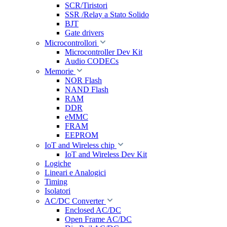
SCR/Tiristori
SSR /Relay a Stato Solido
BJT
Gate drivers
Microcontrollori
Microcontroller Dev Kit
Audio CODECs
Memorie
NOR Flash
NAND Flash
RAM
DDR
eMMC
FRAM
EEPROM
IoT and Wireless chip
IoT and Wireless Dev Kit
Logiche
Lineari e Analogici
Timing
Isolatori
AC/DC Converter
Enclosed AC/DC
Open Frame AC/DC