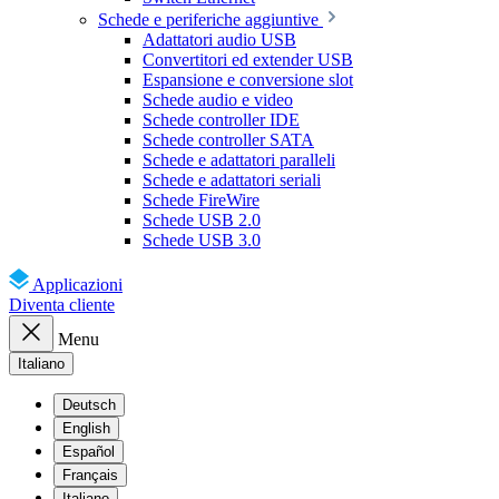
Schede e periferiche aggiuntive
Adattatori audio USB
Convertitori ed extender USB
Espansione e conversione slot
Schede audio e video
Schede controller IDE
Schede controller SATA
Schede e adattatori paralleli
Schede e adattatori seriali
Schede FireWire
Schede USB 2.0
Schede USB 3.0
Applicazioni
Diventa cliente
Menu
Italiano
Deutsch
English
Español
Français
Italiano