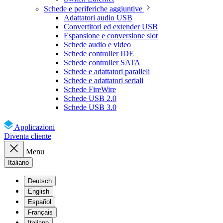
Schede e periferiche aggiuntive
Adattatori audio USB
Convertitori ed extender USB
Espansione e conversione slot
Schede audio e video
Schede controller IDE
Schede controller SATA
Schede e adattatori paralleli
Schede e adattatori seriali
Schede FireWire
Schede USB 2.0
Schede USB 3.0
Applicazioni
Diventa cliente
Menu
Italiano
Deutsch
English
Español
Français
Italiano