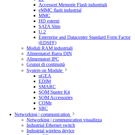
Accessori Memorie Flash industriali
eMMC flash industrial
MMC
HD esterni
SATA Slim
U.2
Enterprise and Datacenter Standard Form Factor
(EDSFF)
Moduli RAM industriali
Alimentatori Barra DIN
Alimentatori IPC
Gruppi di continuità
System on Module
uGEA
EDIM
SMARC
SOM Starter Kit
SOM Accessories
COMe
SBC
Networking | communication
Networking | communication visualizza
Industrial Ethernet switch
Industrial wireless device