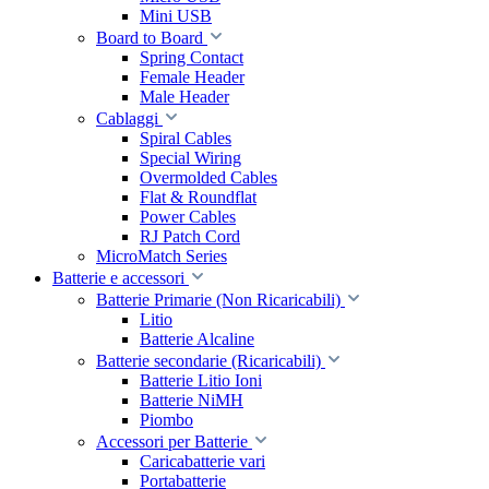
Mini USB
Board to Board
Spring Contact
Female Header
Male Header
Cablaggi
Spiral Cables
Special Wiring
Overmolded Cables
Flat & Roundflat
Power Cables
RJ Patch Cord
MicroMatch Series
Batterie e accessori
Batterie Primarie (Non Ricaricabili)
Litio
Batterie Alcaline
Batterie secondarie (Ricaricabili)
Batterie Litio Ioni
Batterie NiMH
Piombo
Accessori per Batterie
Caricabatterie vari
Portabatterie