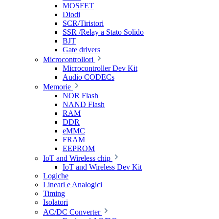
MOSFET
Diodi
SCR/Tiristori
SSR /Relay a Stato Solido
BJT
Gate drivers
Microcontrollori
Microcontroller Dev Kit
Audio CODECs
Memorie
NOR Flash
NAND Flash
RAM
DDR
eMMC
FRAM
EEPROM
IoT and Wireless chip
IoT and Wireless Dev Kit
Logiche
Lineari e Analogici
Timing
Isolatori
AC/DC Converter