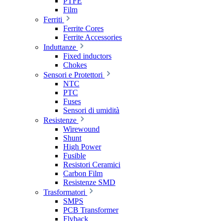
PTFE
Film
Ferriti
Ferrite Cores
Ferrite Accessories
Induttanze
Fixed inductors
Chokes
Sensori e Protettori
NTC
PTC
Fuses
Sensori di umidità
Resistenze
Wirewound
Shunt
High Power
Fusible
Resistori Ceramici
Carbon Film
Resistenze SMD
Trasformatori
SMPS
PCB Transformer
Flyback