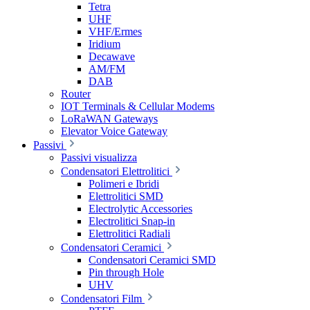
Tetra
UHF
VHF/Ermes
Iridium
Decawave
AM/FM
DAB
Router
IOT Terminals & Cellular Modems
LoRaWAN Gateways
Elevator Voice Gateway
Passivi
Passivi visualizza
Condensatori Elettrolitici
Polimeri e Ibridi
Elettrolitici SMD
Electrolytic Accessories
Electrolitici Snap-in
Elettrolitici Radiali
Condensatori Ceramici
Condensatori Ceramici SMD
Pin through Hole
UHV
Condensatori Film