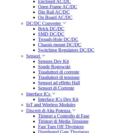
Enclosed AC/DC
Open Frame AC/DC
Din Rail AC/DC
On Board AC/DC
DC/DC Converter
Brick DC/DC
SMD DC/DC
Trough-Hole DC/DC
Chassis mount DC/DC
Switching Regulators DC/DC
Sensori
Sensors Dev Kit
Sonde Rogowski
Trasduttori di corrente
Trasduttori di tensione
Sensori ad effetto Hall
Sensori di Corrente
Interface ICs
Interface ICs Dev Kit
IoT and Wireless Modules
Discreti di Alta Potenza
Tiristori a Controllo di Fase
Tiristori di Media Tensione
Fast Turn Off Thyristors
Distributed Gate Thyristors