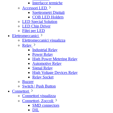
Interfacce termiche
Accessori LED
Spettrometri Digitali
COB LED Holders
LED Special Solution
LED Chip Driver
Filtri per LED
Elettromeccanici
Elettromeccanici visualizza
Relay
Industrial Relay
Power Relay
High Power Metering Relay
Automotive Relay
Signal Relay
High Voltage Devices Relay
Relay Socket
Buzzer
Switch | Push Button
Connettori
Connettori visualizza
Connettori, Zoccoli
SMD connectors
DIL