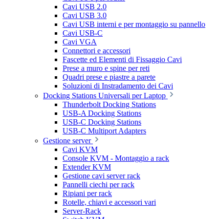
Cavi USB 2.0
Cavi USB 3.0
Cavi USB interni e per montaggio su pannello
Cavi USB-C
Cavi VGA
Connettori e accessori
Fascette ed Elementi di Fissaggio Cavi
Prese a muro e spine per reti
Quadri prese e piastre a parete
Soluzioni di Instradamento dei Cavi
Docking Stations Universali per Laptop
Thunderbolt Docking Stations
USB-A Docking Stations
USB-C Docking Stations
USB-C Multiport Adapters
Gestione server
Cavi KVM
Console KVM - Montaggio a rack
Extender KVM
Gestione cavi server rack
Pannelli ciechi per rack
Ripiani per rack
Rotelle, chiavi e accessori vari
Server-Rack