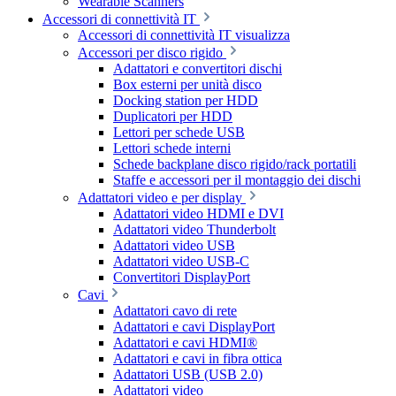
Wearable Scanners
Accessori di connettività IT
Accessori di connettività IT visualizza
Accessori per disco rigido
Adattatori e convertitori dischi
Box esterni per unità disco
Docking station per HDD
Duplicatori per HDD
Lettori per schede USB
Lettori schede interni
Schede backplane disco rigido/rack portatili
Staffe e accessori per il montaggio dei dischi
Adattatori video e per display
Adattatori video HDMI e DVI
Adattatori video Thunderbolt
Adattatori video USB
Adattatori video USB-C
Convertitori DisplayPort
Cavi
Adattatori cavo di rete
Adattatori e cavi DisplayPort
Adattatori e cavi HDMI®
Adattatori e cavi in fibra ottica
Adattatori USB (USB 2.0)
Adattatori video