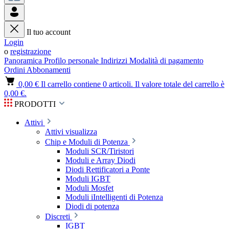
Il tuo account
Login
o
registrazione
Panoramica
Profilo personale
Indirizzi
Modalità di pagamento
Ordini
Abbonamenti
0,00 €
Il carrello contiene 0 articoli. Il valore totale del carrello è
0,00 €.
PRODOTTI
Attivi
Attivi visualizza
Chip e Moduli di Potenza
Moduli SCR/Tiristori
Moduli e Array Diodi
Diodi Rettificatori a Ponte
Moduli IGBT
Moduli Mosfet
Moduli iIntelligenti di Potenza
Diodi di potenza
Discreti
IGBT