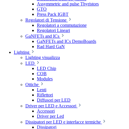
Assymmetric and pulse Thyristors
GTO
Press Pack IGBT
Regolatori di Tensione
Regolatori a commutazione
Regolatori Lineari
GaNFETs and ICs
GaNFETs and ICs DemoBoards
Rad Hard GaN
Lighting
Lighting visualizza
LED
LED Chip
COB
Modules
Ottiche
Lenti
Riflettori
Diffusori per LED
Driver per LED e Accessori
Accessori
Driver per Led
Dissipatori per LED e interfacce termiche
Dissipatori