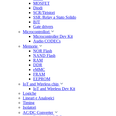
MOSFET
Diodi
SCR/Tiristori
SSR /Relay a Stato Solido
BJT
Gate drivers
Microcontrollori
Microcontroller Dev Kit
Audio CODECs
Memorie
NOR Flash
NAND Flash
RAM
DDR
eMMC
FRAM
EEPROM
IoT and Wireless chip
IoT and Wireless Dev Kit
Logiche
Lineari e Analogici
Timing
Isolatori
AC/DC Converter