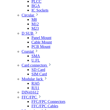
PLCC
BGA
IC Sockets
Circular
M8
M12
M23
D SUB
Panel Mount
Cable Mount
PCB Mount
Coaxial
SMA
U.FL
Card connectors
SD Card
SIM Card
Modular Jack
RJ45
RJ11
DIN41612
FFC/FPC
FFC/FPC Connectors
FFC/FPC Cables