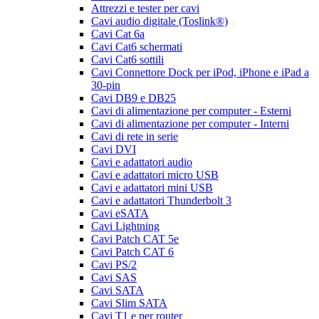
Attrezzi e tester per cavi
Cavi audio digitale (Toslink®)
Cavi Cat 6a
Cavi Cat6 schermati
Cavi Cat6 sottili
Cavi Connettore Dock per iPod, iPhone e iPad a
30-pin
Cavi DB9 e DB25
Cavi di alimentazione per computer - Esterni
Cavi di alimentazione per computer - Interni
Cavi di rete in serie
Cavi DVI
Cavi e adattatori audio
Cavi e adattatori micro USB
Cavi e adattatori mini USB
Cavi e adattatori Thunderbolt 3
Cavi eSATA
Cavi Lightning
Cavi Patch CAT 5e
Cavi Patch CAT 6
Cavi PS/2
Cavi SAS
Cavi SATA
Cavi Slim SATA
Cavi T1 e per router