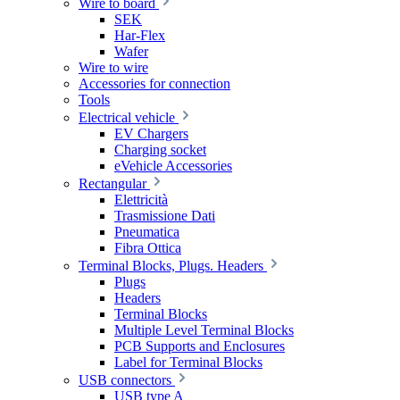
Wire to board
SEK
Har-Flex
Wafer
Wire to wire
Accessories for connection
Tools
Electrical vehicle
EV Chargers
Charging socket
eVehicle Accessories
Rectangular
Elettricità
Trasmissione Dati
Pneumatica
Fibra Ottica
Terminal Blocks, Plugs. Headers
Plugs
Headers
Terminal Blocks
Multiple Level Terminal Blocks
PCB Supports and Enclosures
Label for Terminal Blocks
USB connectors
USB type A