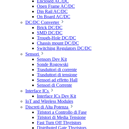
Enclosed AC/DC
Open Frame AC/DC
Din Rail AC/DC
On Board AC/DC
DC/DC Converter
Brick DC/DC
SMD DC/DC
Trough-Hole DC/DC
Chassis mount DC/DC
Switching Regulators DC/DC
Sensori
Sensors Dev Kit
Sonde Rogowski
Trasduttori di corrente
Trasduttori di tensione
Sensori ad effetto Hall
Sensori di Corrente
Interface ICs
Interface ICs Dev Kit
IoT and Wireless Modules
Discreti di Alta Potenza
Tiristori a Controllo di Fase
Tiristori di Media Tensione
Fast Turn Off Thyristors
Distributed Gate Thyristors