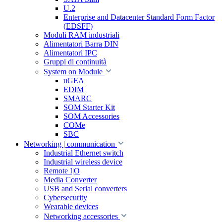
U.2
Enterprise and Datacenter Standard Form Factor
(EDSFF)
Moduli RAM industriali
Alimentatori Barra DIN
Alimentatori IPC
Gruppi di continuità
System on Module
uGEA
EDIM
SMARC
SOM Starter Kit
SOM Accessories
COMe
SBC
Networking | communication
Industrial Ethernet switch
Industrial wireless device
Remote I|O
Media Converter
USB and Serial converters
Cybersecurity
Wearable devices
Networking accessories