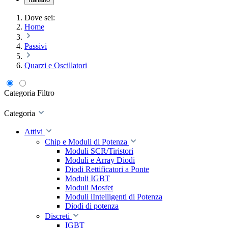
Dove sei:
Home
Passivi
Quarzi e Oscillatori
Categoria
Filtro
Categoria
Attivi
Chip e Moduli di Potenza
Moduli SCR/Tiristori
Moduli e Array Diodi
Diodi Rettificatori a Ponte
Moduli IGBT
Moduli Mosfet
Moduli iIntelligenti di Potenza
Diodi di potenza
Discreti
IGBT