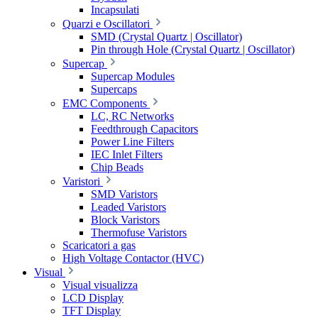
Incapsulati
Quarzi e Oscillatori
SMD (Crystal Quartz | Oscillator)
Pin through Hole (Crystal Quartz | Oscillator)
Supercap
Supercap Modules
Supercaps
EMC Components
LC, RC Networks
Feedthrough Capacitors
Power Line Filters
IEC Inlet Filters
Chip Beads
Varistori
SMD Varistors
Leaded Varistors
Block Varistors
Thermofuse Varistors
Scaricatori a gas
High Voltage Contactor (HVC)
Visual
Visual visualizza
LCD Display
TFT Display