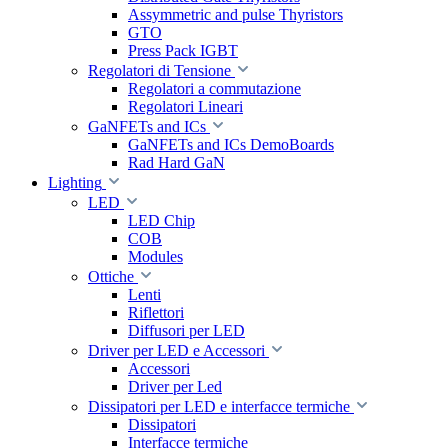
Assymmetric and pulse Thyristors
GTO
Press Pack IGBT
Regolatori di Tensione
Regolatori a commutazione
Regolatori Lineari
GaNFETs and ICs
GaNFETs and ICs DemoBoards
Rad Hard GaN
Lighting
LED
LED Chip
COB
Modules
Ottiche
Lenti
Riflettori
Diffusori per LED
Driver per LED e Accessori
Accessori
Driver per Led
Dissipatori per LED e interfacce termiche
Dissipatori
Interfacce termiche