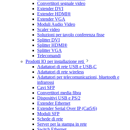
Convertitori segnale video
Extender DVI
Extender HDMI®
Extender VGA
Moduli Audio Video
Scaler video
Soluzioni per tavolo conferenza fisse
Splitter DVI
Splitter HDMI®
Splitter VGA
Telecomandi
Prodotti IO per installazione reti
Adattatori di rete USB e USB-C
Adattatori di rete wireless
Adattatori per telecomunicazioni, bluetooth e
infrarossi
Cavi SFP
Convertitori media fibra
Dispositivi USB e PS/2
Extender Ethernet
Extender Serial Over IP (Cat5/6)
Moduli SFP
Schede di rete
Server per la stampa in rete
Switch Ethernet