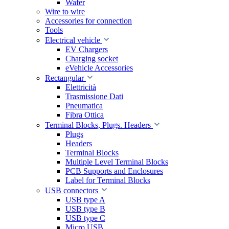
Wafer
Wire to wire
Accessories for connection
Tools
Electrical vehicle
EV Chargers
Charging socket
eVehicle Accessories
Rectangular
Elettricità
Trasmissione Dati
Pneumatica
Fibra Ottica
Terminal Blocks, Plugs. Headers
Plugs
Headers
Terminal Blocks
Multiple Level Terminal Blocks
PCB Supports and Enclosures
Label for Terminal Blocks
USB connectors
USB type A
USB type B
USB type C
Micro USB