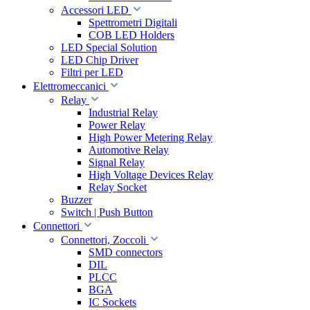
Accessori LED
Spettrometri Digitali
COB LED Holders
LED Special Solution
LED Chip Driver
Filtri per LED
Elettromeccanici
Relay
Industrial Relay
Power Relay
High Power Metering Relay
Automotive Relay
Signal Relay
High Voltage Devices Relay
Relay Socket
Buzzer
Switch | Push Button
Connettori
Connettori, Zoccoli
SMD connectors
DIL
PLCC
BGA
IC Sockets