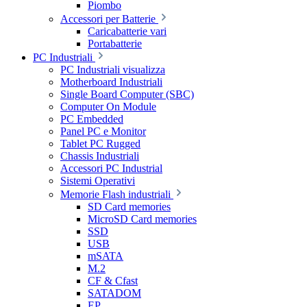
Piombo
Accessori per Batterie
Caricabatterie vari
Portabatterie
PC Industriali
PC Industriali visualizza
Motherboard Industriali
Single Board Computer (SBC)
Computer On Module
PC Embedded
Panel PC e Monitor
Tablet PC Rugged
Chassis Industriali
Accessori PC Industrial
Sistemi Operativi
Memorie Flash industriali
SD Card memories
MicroSD Card memories
SSD
USB
mSATA
M.2
CF & Cfast
SATADOM
EP