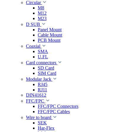
Circular
M8
M12
M23
D SUB
Panel Mount
Cable Mount
PCB Mount
Coaxial
SMA
U.FL
Card connectors
SD Card
SIM Card
Modular Jack
RJ45
RJ11
DIN41612
FFC/FPC
FFC/FPC Connectors
FFC/FPC Cables
Wire to board
SEK
Har-Flex