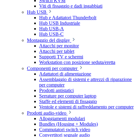
Switch KVM
Viti di fissaggio e dadi ingabbiati
Hub USB
Hub e Adattatori Thunderbolt
Hub USB Industriale
Hub USB-A
Hub USB-C
Montaggio del display
Attacchi per monitor
Attacchi per tablet
Supporti TV e schermi
Workstation con posizione seduta/eretta
Componenti per computer
Adattatori di alimentazione
Assemblaggio di sistemi e attrezzi di riparazione
per computer
Prodotti antistatici
Serrature per computer laptop
Staffe ed elementi di fissaggio
Ventole e sistemi di raffreddamento per computer
Prodotti audio-video
Alloggiamenti modulari
Bundles (Housing + Modules)
Commutatori switch video
Convertitori segnale audio