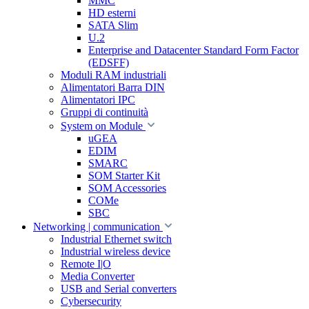
MMC
HD esterni
SATA Slim
U.2
Enterprise and Datacenter Standard Form Factor
(EDSFF)
Moduli RAM industriali
Alimentatori Barra DIN
Alimentatori IPC
Gruppi di continuità
System on Module
uGEA
EDIM
SMARC
SOM Starter Kit
SOM Accessories
COMe
SBC
Networking | communication
Industrial Ethernet switch
Industrial wireless device
Remote I|O
Media Converter
USB and Serial converters
Cybersecurity