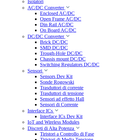
Isolatori
AC/DC Converter
Enclosed AC/DC
Open Frame AC/DC
Din Rail AC/DC
On Board AC/DC
DC/DC Converter
Brick DC/DC
SMD DC/DC
Trough-Hole DC/DC
Chassis mount DC/DC
Switching Regulators DC/DC
Sensori
Sensors Dev Kit
Sonde Rogowski
Trasduttori di corrente
Trasduttori di tensione
Sensori ad effetto Hall
Sensori di Corrente
Interface ICs
Interface ICs Dev Kit
IoT and Wireless Modules
Discreti di Alta Potenza
Tiristori a Controllo di Fase
Tiristori di Media Tensione