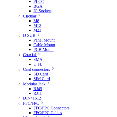
PLCC
BGA
IC Sockets
Circular
M8
M12
M23
D SUB
Panel Mount
Cable Mount
PCB Mount
Coaxial
SMA
U.FL
Card connectors
SD Card
SIM Card
Modular Jack
RJ45
RJ11
DIN41612
FFC/FPC
FFC/FPC Connectors
FFC/FPC Cables