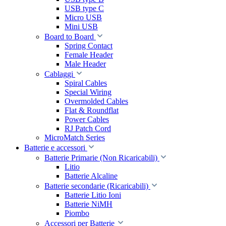
USB type C
Micro USB
Mini USB
Board to Board
Spring Contact
Female Header
Male Header
Cablaggi
Spiral Cables
Special Wiring
Overmolded Cables
Flat & Roundflat
Power Cables
RJ Patch Cord
MicroMatch Series
Batterie e accessori
Batterie Primarie (Non Ricaricabili)
Litio
Batterie Alcaline
Batterie secondarie (Ricaricabili)
Batterie Litio Ioni
Batterie NiMH
Piombo
Accessori per Batterie