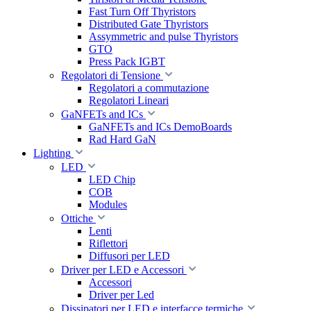
Fast Turn Off Thyristors
Distributed Gate Thyristors
Assymmetric and pulse Thyristors
GTO
Press Pack IGBT
Regolatori di Tensione
Regolatori a commutazione
Regolatori Lineari
GaNFETs and ICs
GaNFETs and ICs DemoBoards
Rad Hard GaN
Lighting
LED
LED Chip
COB
Modules
Ottiche
Lenti
Riflettori
Diffusori per LED
Driver per LED e Accessori
Accessori
Driver per Led
Dissipatori per LED e interfacce termiche