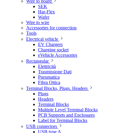
Wire to board
SEK
Har-Flex
Wafer
Wire to wire
Accessories for connection
Tools
Electrical vehicle
EV Chargers
Charging socket
eVehicle Accessories
Rectangular
Elettricità
Trasmissione Dati
Pneumatica
Fibra Ottica
Terminal Blocks, Plugs. Headers
Plugs
Headers
Terminal Blocks
Multiple Level Terminal Blocks
PCB Supports and Enclosures
Label for Terminal Blocks
USB connectors
USB type A