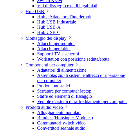
Switch KVM
Viti di fissaggio e dadi ingabbiati
Hub USB
Hub e Adattatori Thunderbolt
Hub USB Industriale
Hub USB-A
Hub USB-C
Montaggio del display
Attacchi per monitor
Attacchi per tablet
Supporti TV e schermi
Workstation con posizione seduta/eretta
Componenti per computer
Adattatori di alimentazione
Assemblaggio di sistemi e attrezzi di riparazione
per computer
Prodotti antistatici
Serrature per computer laptop
Staffe ed elementi di fissaggio
Ventole e sistemi di raffreddamento per computer
Prodotti audio-video
Alloggiamenti modulari
Bundles (Housing + Modules)
Commutatori switch video
Convertitori segnale audio