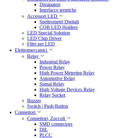
Dissipatori
Interfacce termiche
Accessori LED
Spettrometri Digitali
COB LED Holders
LED Special Solution
LED Chip Driver
Filtri per LED
Elettromeccanici
Relay
Industrial Relay
Power Relay
High Power Metering Relay
Automotive Relay
Signal Relay
High Voltage Devices Relay
Relay Socket
Buzzer
Switch | Push Button
Connettori
Connettori, Zoccoli
SMD connectors
DIL
PLCC