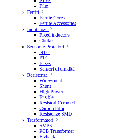
PTFE
Film
Ferriti
Ferrite Cores
Ferrite Accessories
Induttanze
Fixed inductors
Chokes
Sensori e Protettori
NTC
PTC
Fuses
Sensori di umidità
Resistenze
Wirewound
Shunt
High Power
Fusible
Resistori Ceramici
Carbon Film
Resistenze SMD
Trasformatori
SMPS
PCB Transformer
Flyback