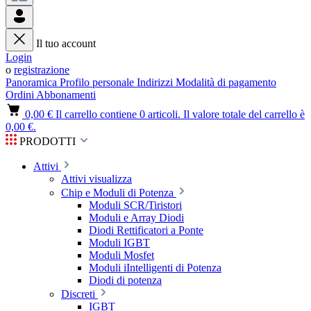
Il tuo account
Login
o
registrazione
Panoramica
Profilo personale
Indirizzi
Modalità di pagamento
Ordini
Abbonamenti
0,00 €
Il carrello contiene 0 articoli. Il valore totale del carrello è
0,00 €.
PRODOTTI
Attivi
Attivi visualizza
Chip e Moduli di Potenza
Moduli SCR/Tiristori
Moduli e Array Diodi
Diodi Rettificatori a Ponte
Moduli IGBT
Moduli Mosfet
Moduli iIntelligenti di Potenza
Diodi di potenza
Discreti
IGBT