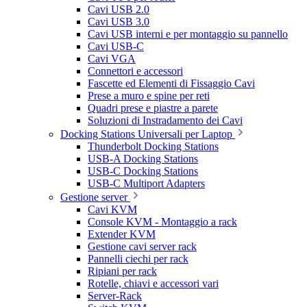
Cavi USB 2.0
Cavi USB 3.0
Cavi USB interni e per montaggio su pannello
Cavi USB-C
Cavi VGA
Connettori e accessori
Fascette ed Elementi di Fissaggio Cavi
Prese a muro e spine per reti
Quadri prese e piastre a parete
Soluzioni di Instradamento dei Cavi
Docking Stations Universali per Laptop
Thunderbolt Docking Stations
USB-A Docking Stations
USB-C Docking Stations
USB-C Multiport Adapters
Gestione server
Cavi KVM
Console KVM - Montaggio a rack
Extender KVM
Gestione cavi server rack
Pannelli ciechi per rack
Ripiani per rack
Rotelle, chiavi e accessori vari
Server-Rack