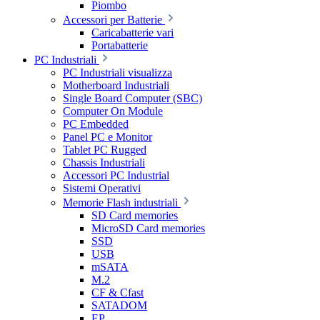
Piombo
Accessori per Batterie
Caricabatterie vari
Portabatterie
PC Industriali
PC Industriali visualizza
Motherboard Industriali
Single Board Computer (SBC)
Computer On Module
PC Embedded
Panel PC e Monitor
Tablet PC Rugged
Chassis Industriali
Accessori PC Industrial
Sistemi Operativi
Memorie Flash industriali
SD Card memories
MicroSD Card memories
SSD
USB
mSATA
M.2
CF & Cfast
SATADOM
EP