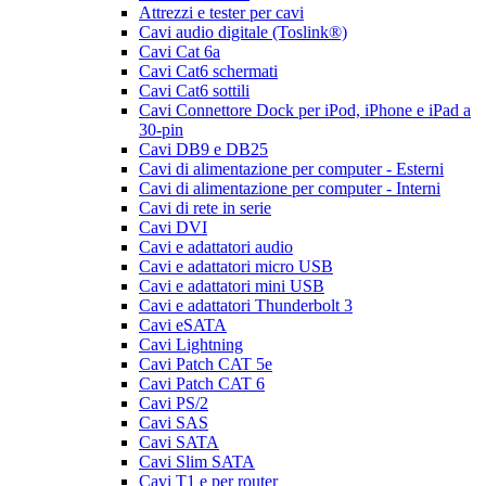
Attrezzi e tester per cavi
Cavi audio digitale (Toslink®)
Cavi Cat 6a
Cavi Cat6 schermati
Cavi Cat6 sottili
Cavi Connettore Dock per iPod, iPhone e iPad a
30-pin
Cavi DB9 e DB25
Cavi di alimentazione per computer - Esterni
Cavi di alimentazione per computer - Interni
Cavi di rete in serie
Cavi DVI
Cavi e adattatori audio
Cavi e adattatori micro USB
Cavi e adattatori mini USB
Cavi e adattatori Thunderbolt 3
Cavi eSATA
Cavi Lightning
Cavi Patch CAT 5e
Cavi Patch CAT 6
Cavi PS/2
Cavi SAS
Cavi SATA
Cavi Slim SATA
Cavi T1 e per router