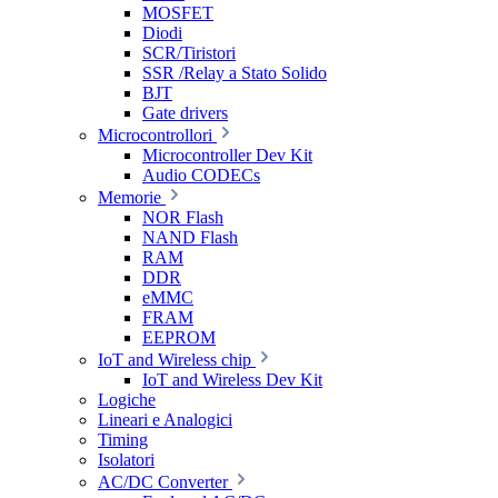
MOSFET
Diodi
SCR/Tiristori
SSR /Relay a Stato Solido
BJT
Gate drivers
Microcontrollori
Microcontroller Dev Kit
Audio CODECs
Memorie
NOR Flash
NAND Flash
RAM
DDR
eMMC
FRAM
EEPROM
IoT and Wireless chip
IoT and Wireless Dev Kit
Logiche
Lineari e Analogici
Timing
Isolatori
AC/DC Converter