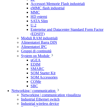
Accessori Memorie Flash industriali
eMMC flash industrial
MMC
HD esterni
SATA Slim
U.2
Enterprise and Datacenter Standard Form Factor
(EDSFF)
Moduli RAM industriali
Alimentatori Barra DIN
Alimentatori IPC
Gruppi di continuità
System on Module
uGEA
EDIM
SMARC
SOM Starter Kit
SOM Accessories
COMe
SBC
Networking | communication
Networking | communication visualizza
Industrial Ethernet switch
Industrial wireless device