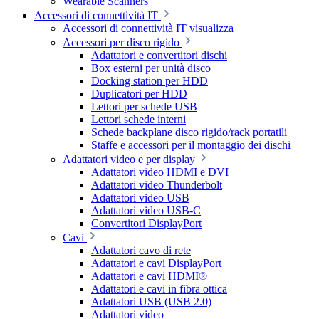
Wearable Scanners
Accessori di connettività IT
Accessori di connettività IT visualizza
Accessori per disco rigido
Adattatori e convertitori dischi
Box esterni per unità disco
Docking station per HDD
Duplicatori per HDD
Lettori per schede USB
Lettori schede interni
Schede backplane disco rigido/rack portatili
Staffe e accessori per il montaggio dei dischi
Adattatori video e per display
Adattatori video HDMI e DVI
Adattatori video Thunderbolt
Adattatori video USB
Adattatori video USB-C
Convertitori DisplayPort
Cavi
Adattatori cavo di rete
Adattatori e cavi DisplayPort
Adattatori e cavi HDMI®
Adattatori e cavi in fibra ottica
Adattatori USB (USB 2.0)
Adattatori video