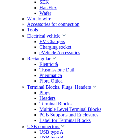
SEK
Har-Flex
Wafer
Wire to wire
Accessories for connection
Tools
Electrical vehicle
EV Chargers
Charging socket
eVehicle Accessories
Rectangular
Elettricità
Trasmissione Dati
Pneumatica
Fibra Ottica
Terminal Blocks, Plugs. Headers
Plugs
Headers
Terminal Blocks
Multiple Level Terminal Blocks
PCB Supports and Enclosures
Label for Terminal Blocks
USB connectors
USB type A
USB type B