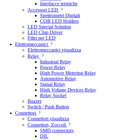
Interfacce termiche
Accessori LED
Spettrometri Digitali
COB LED Holders
LED Special Solution
LED Chip Driver
Filtri per LED
Elettromeccanici
Elettromeccanici visualizza
Relay
Industrial Relay
Power Relay
High Power Metering Relay
Automotive Relay
Signal Relay
High Voltage Devices Relay
Relay Socket
Buzzer
Switch | Push Button
Connettori
Connettori visualizza
Connettori, Zoccoli
SMD connectors
DIL