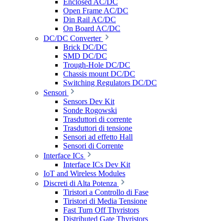
Enclosed AC/DC
Open Frame AC/DC
Din Rail AC/DC
On Board AC/DC
DC/DC Converter
Brick DC/DC
SMD DC/DC
Trough-Hole DC/DC
Chassis mount DC/DC
Switching Regulators DC/DC
Sensori
Sensors Dev Kit
Sonde Rogowski
Trasduttori di corrente
Trasduttori di tensione
Sensori ad effetto Hall
Sensori di Corrente
Interface ICs
Interface ICs Dev Kit
IoT and Wireless Modules
Discreti di Alta Potenza
Tiristori a Controllo di Fase
Tiristori di Media Tensione
Fast Turn Off Thyristors
Distributed Gate Thyristors