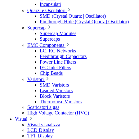
Incapsulati
Quarzi e Oscillatori
SMD (Crystal Quartz | Oscillator)
Pin through Hole (Crystal Quartz | Oscillator)
Supercap
Supercap Modules
Supercaps
EMC Components
LC, RC Networks
Feedthrough Capacitors
Power Line Filters
IEC Inlet Filters
Chip Beads
Varistori
SMD Varistors
Leaded Varistors
Block Varistors
Thermofuse Varistors
Scaricatori a gas
High Voltage Contactor (HVC)
Visual
Visual visualizza
LCD Display
TFT Display