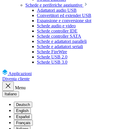
Schede e periferiche aggiuntive
Adattatori audio USB
Convertitori ed extender USB
Espansione e conversione slot
Schede audio e video
Schede controller IDE
Schede controller SATA
Schede e adattatori paralleli
Schede e adattatori seriali
Schede FireWire
Schede USB 2.0
Schede USB 3.0
Applicazioni
Diventa cliente
Menu
Italiano
Deutsch
English
Español
Français
Italiano