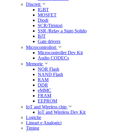
Discreti
IGBT
MOSFET
Diodi
SCR/Tiristori
SSR /Relay a Stato Solido
BJT
Gate drivers
Microcontrollori
Microcontroller Dev Kit
Audio CODECs
Memorie
NOR Flash
NAND Flash
RAM
DDR
eMMC
FRAM
EEPROM
IoT and Wireless chip
IoT and Wireless Dev Kit
Logiche
Lineari e Analogici
Timing