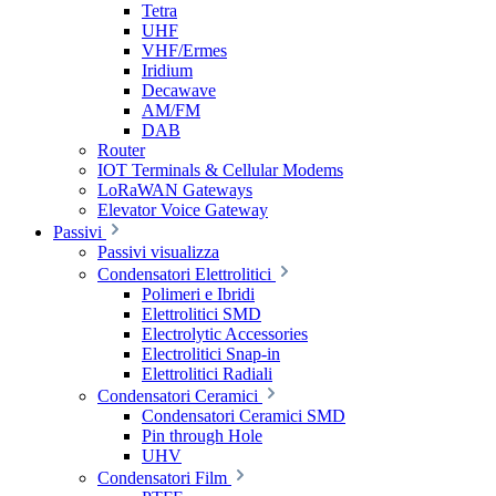
Tetra
UHF
VHF/Ermes
Iridium
Decawave
AM/FM
DAB
Router
IOT Terminals & Cellular Modems
LoRaWAN Gateways
Elevator Voice Gateway
Passivi
Passivi visualizza
Condensatori Elettrolitici
Polimeri e Ibridi
Elettrolitici SMD
Electrolytic Accessories
Electrolitici Snap-in
Elettrolitici Radiali
Condensatori Ceramici
Condensatori Ceramici SMD
Pin through Hole
UHV
Condensatori Film