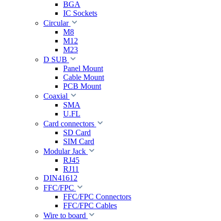
BGA
IC Sockets
Circular
M8
M12
M23
D SUB
Panel Mount
Cable Mount
PCB Mount
Coaxial
SMA
U.FL
Card connectors
SD Card
SIM Card
Modular Jack
RJ45
RJ11
DIN41612
FFC/FPC
FFC/FPC Connectors
FFC/FPC Cables
Wire to board