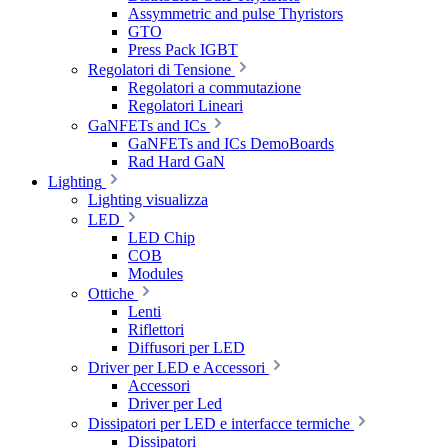
Assymmetric and pulse Thyristors
GTO
Press Pack IGBT
Regolatori di Tensione
Regolatori a commutazione
Regolatori Lineari
GaNFETs and ICs
GaNFETs and ICs DemoBoards
Rad Hard GaN
Lighting
Lighting visualizza
LED
LED Chip
COB
Modules
Ottiche
Lenti
Riflettori
Diffusori per LED
Driver per LED e Accessori
Accessori
Driver per Led
Dissipatori per LED e interfacce termiche
Dissipatori