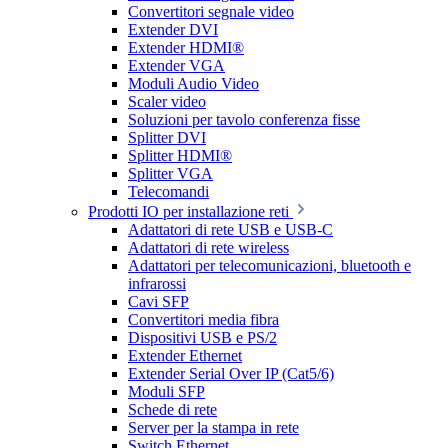
Convertitori segnale video
Extender DVI
Extender HDMI®
Extender VGA
Moduli Audio Video
Scaler video
Soluzioni per tavolo conferenza fisse
Splitter DVI
Splitter HDMI®
Splitter VGA
Telecomandi
Prodotti IO per installazione reti
Adattatori di rete USB e USB-C
Adattatori di rete wireless
Adattatori per telecomunicazioni, bluetooth e
infrarossi
Cavi SFP
Convertitori media fibra
Dispositivi USB e PS/2
Extender Ethernet
Extender Serial Over IP (Cat5/6)
Moduli SFP
Schede di rete
Server per la stampa in rete
Switch Ethernet