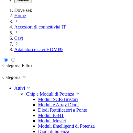
Dove sei:
Home
Accessori di connettività IT
Cavi
Adattatori e cavi HDMI®
Categoria
Filtro
Categoria
Attivi
Chip e Moduli di Potenza
Moduli SCR/Tiristori
Moduli e Array Diodi
Diodi Rettificatori a Ponte
Moduli IGBT
Moduli Mosfet
Moduli iIntelligenti di Potenza
Diodi di potenza