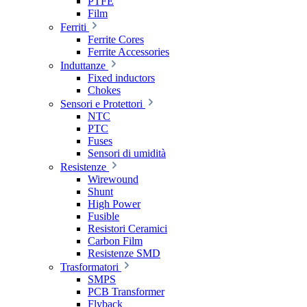
PTFE
Film
Ferriti
Ferrite Cores
Ferrite Accessories
Induttanze
Fixed inductors
Chokes
Sensori e Protettori
NTC
PTC
Fuses
Sensori di umidità
Resistenze
Wirewound
Shunt
High Power
Fusible
Resistori Ceramici
Carbon Film
Resistenze SMD
Trasformatori
SMPS
PCB Transformer
Flyback