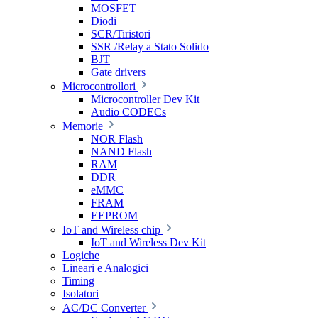
MOSFET
Diodi
SCR/Tiristori
SSR /Relay a Stato Solido
BJT
Gate drivers
Microcontrollori
Microcontroller Dev Kit
Audio CODECs
Memorie
NOR Flash
NAND Flash
RAM
DDR
eMMC
FRAM
EEPROM
IoT and Wireless chip
IoT and Wireless Dev Kit
Logiche
Lineari e Analogici
Timing
Isolatori
AC/DC Converter