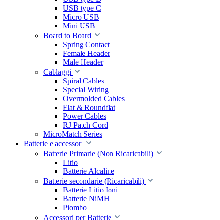
USB type C
Micro USB
Mini USB
Board to Board
Spring Contact
Female Header
Male Header
Cablaggi
Spiral Cables
Special Wiring
Overmolded Cables
Flat & Roundflat
Power Cables
RJ Patch Cord
MicroMatch Series
Batterie e accessori
Batterie Primarie (Non Ricaricabili)
Litio
Batterie Alcaline
Batterie secondarie (Ricaricabili)
Batterie Litio Ioni
Batterie NiMH
Piombo
Accessori per Batterie