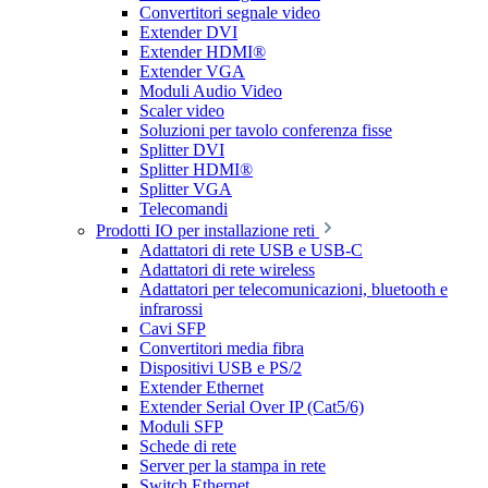
Convertitori segnale video
Extender DVI
Extender HDMI®
Extender VGA
Moduli Audio Video
Scaler video
Soluzioni per tavolo conferenza fisse
Splitter DVI
Splitter HDMI®
Splitter VGA
Telecomandi
Prodotti IO per installazione reti
Adattatori di rete USB e USB-C
Adattatori di rete wireless
Adattatori per telecomunicazioni, bluetooth e
infrarossi
Cavi SFP
Convertitori media fibra
Dispositivi USB e PS/2
Extender Ethernet
Extender Serial Over IP (Cat5/6)
Moduli SFP
Schede di rete
Server per la stampa in rete
Switch Ethernet