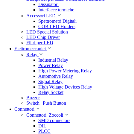
Dissipatori
Interfacce termiche
Accessori LED
Spettrometri Digitali
COB LED Holders
LED Special Solution
LED Chip Driver
Filtri per LED
Elettromeccanici
Relay
Industrial Relay
Power Relay
High Power Metering Relay
Automotive Relay
Signal Relay
High Voltage Devices Relay
Relay Socket
Buzzer
Switch | Push Button
Connettori
Connettori, Zoccoli
SMD connectors
DIL
PLCC