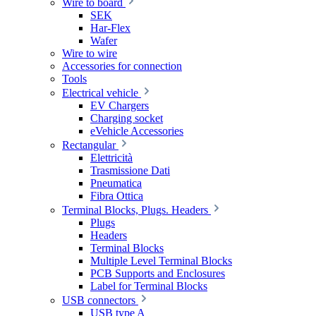
Wire to board
SEK
Har-Flex
Wafer
Wire to wire
Accessories for connection
Tools
Electrical vehicle
EV Chargers
Charging socket
eVehicle Accessories
Rectangular
Elettricità
Trasmissione Dati
Pneumatica
Fibra Ottica
Terminal Blocks, Plugs. Headers
Plugs
Headers
Terminal Blocks
Multiple Level Terminal Blocks
PCB Supports and Enclosures
Label for Terminal Blocks
USB connectors
USB type A