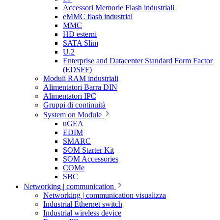
Accessori Memorie Flash industriali
eMMC flash industrial
MMC
HD esterni
SATA Slim
U.2
Enterprise and Datacenter Standard Form Factor
(EDSFF)
Moduli RAM industriali
Alimentatori Barra DIN
Alimentatori IPC
Gruppi di continuità
System on Module
uGEA
EDIM
SMARC
SOM Starter Kit
SOM Accessories
COMe
SBC
Networking | communication
Networking | communication visualizza
Industrial Ethernet switch
Industrial wireless device