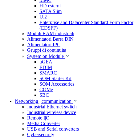
MMC
HD esterni
SATA Slim
U.2
Enterprise and Datacenter Standard Form Factor
(EDSFF)
Moduli RAM industriali
Alimentatori Barra DIN
Alimentatori IPC
Gruppi di continuità
System on Module
uGEA
EDIM
SMARC
SOM Starter Kit
SOM Accessories
COMe
SBC
Networking | communication
Industrial Ethernet switch
Industrial wireless device
Remote I|O
Media Converter
USB and Serial converters
Cybersecurity