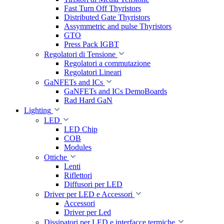
Fast Turn Off Thyristors
Distributed Gate Thyristors
Assymmetric and pulse Thyristors
GTO
Press Pack IGBT
Regolatori di Tensione
Regolatori a commutazione
Regolatori Lineari
GaNFETs and ICs
GaNFETs and ICs DemoBoards
Rad Hard GaN
Lighting
LED
LED Chip
COB
Modules
Ottiche
Lenti
Riflettori
Diffusori per LED
Driver per LED e Accessori
Accessori
Driver per Led
Dissipatori per LED e interfacce termiche