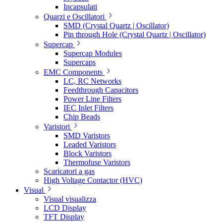
Incapsulati
Quarzi e Oscillatori
SMD (Crystal Quartz | Oscillator)
Pin through Hole (Crystal Quartz | Oscillator)
Supercap
Supercap Modules
Supercaps
EMC Components
LC, RC Networks
Feedthrough Capacitors
Power Line Filters
IEC Inlet Filters
Chip Beads
Varistori
SMD Varistors
Leaded Varistors
Block Varistors
Thermofuse Varistors
Scaricatori a gas
High Voltage Contactor (HVC)
Visual
Visual visualizza
LCD Display
TFT Display