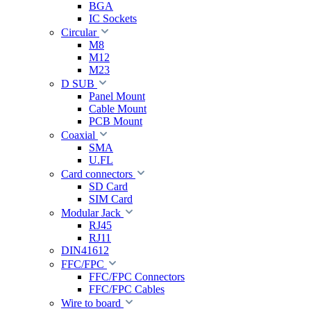
BGA
IC Sockets
Circular
M8
M12
M23
D SUB
Panel Mount
Cable Mount
PCB Mount
Coaxial
SMA
U.FL
Card connectors
SD Card
SIM Card
Modular Jack
RJ45
RJ11
DIN41612
FFC/FPC
FFC/FPC Connectors
FFC/FPC Cables
Wire to board