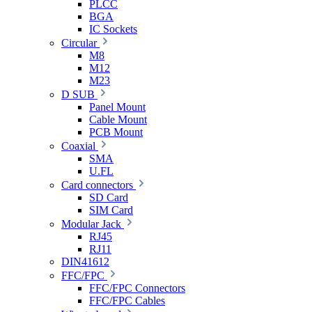
PLCC
BGA
IC Sockets
Circular
M8
M12
M23
D SUB
Panel Mount
Cable Mount
PCB Mount
Coaxial
SMA
U.FL
Card connectors
SD Card
SIM Card
Modular Jack
RJ45
RJ11
DIN41612
FFC/FPC
FFC/FPC Connectors
FFC/FPC Cables