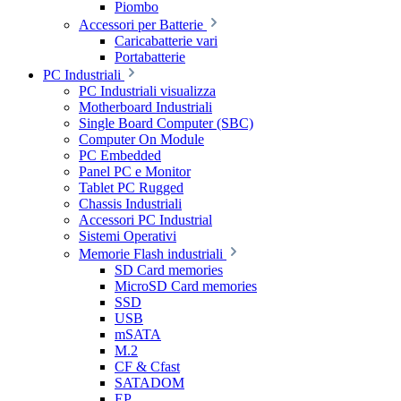
Piombo
Accessori per Batterie
Caricabatterie vari
Portabatterie
PC Industriali
PC Industriali visualizza
Motherboard Industriali
Single Board Computer (SBC)
Computer On Module
PC Embedded
Panel PC e Monitor
Tablet PC Rugged
Chassis Industriali
Accessori PC Industrial
Sistemi Operativi
Memorie Flash industriali
SD Card memories
MicroSD Card memories
SSD
USB
mSATA
M.2
CF & Cfast
SATADOM
EP