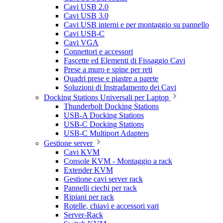
Cavi USB 2.0
Cavi USB 3.0
Cavi USB interni e per montaggio su pannello
Cavi USB-C
Cavi VGA
Connettori e accessori
Fascette ed Elementi di Fissaggio Cavi
Prese a muro e spine per reti
Quadri prese e piastre a parete
Soluzioni di Instradamento dei Cavi
Docking Stations Universali per Laptop
Thunderbolt Docking Stations
USB-A Docking Stations
USB-C Docking Stations
USB-C Multiport Adapters
Gestione server
Cavi KVM
Console KVM - Montaggio a rack
Extender KVM
Gestione cavi server rack
Pannelli ciechi per rack
Ripiani per rack
Rotelle, chiavi e accessori vari
Server-Rack