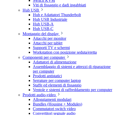
Switch KVM
Viti di fissaggio e dadi ingabbiati
Hub USB
Hub e Adattatori Thunderbolt
Hub USB Industriale
Hub USB-A
Hub USB-C
Montaggio del display
Attacchi per monitor
Attacchi per tablet
Supporti TV e schermi
Workstation con posizione seduta/eretta
Componenti per computer
Adattatori di alimentazione
Assemblaggio di sistemi e attrezzi di riparazione
per computer
Prodotti antistatici
Serrature per computer laptop
Staffe ed elementi di fissaggio
Ventole e sistemi di raffreddamento per computer
Prodotti audio-video
Alloggiamenti modulari
Bundles (Housing + Modules)
Commutatori switch video
Convertitori segnale audio