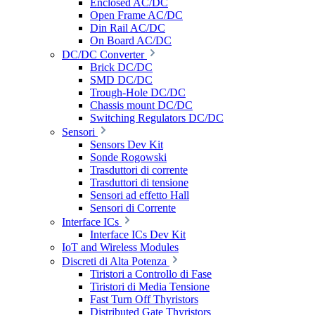
Enclosed AC/DC
Open Frame AC/DC
Din Rail AC/DC
On Board AC/DC
DC/DC Converter
Brick DC/DC
SMD DC/DC
Trough-Hole DC/DC
Chassis mount DC/DC
Switching Regulators DC/DC
Sensori
Sensors Dev Kit
Sonde Rogowski
Trasduttori di corrente
Trasduttori di tensione
Sensori ad effetto Hall
Sensori di Corrente
Interface ICs
Interface ICs Dev Kit
IoT and Wireless Modules
Discreti di Alta Potenza
Tiristori a Controllo di Fase
Tiristori di Media Tensione
Fast Turn Off Thyristors
Distributed Gate Thyristors