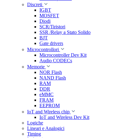
Discreti
IGBT
MOSFET
Diodi
SCR/Tiristori
SSR /Relay a Stato Solido
BJT
Gate drivers
Microcontrollori
Microcontroller Dev Kit
Audio CODECs
Memorie
NOR Flash
NAND Flash
RAM
DDR
eMMC
FRAM
EEPROM
IoT and Wireless chip
IoT and Wireless Dev Kit
Logiche
Lineari e Analogici
Timing