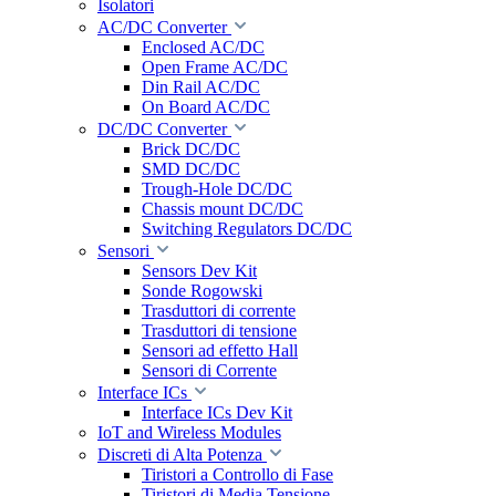
Isolatori
AC/DC Converter
Enclosed AC/DC
Open Frame AC/DC
Din Rail AC/DC
On Board AC/DC
DC/DC Converter
Brick DC/DC
SMD DC/DC
Trough-Hole DC/DC
Chassis mount DC/DC
Switching Regulators DC/DC
Sensori
Sensors Dev Kit
Sonde Rogowski
Trasduttori di corrente
Trasduttori di tensione
Sensori ad effetto Hall
Sensori di Corrente
Interface ICs
Interface ICs Dev Kit
IoT and Wireless Modules
Discreti di Alta Potenza
Tiristori a Controllo di Fase
Tiristori di Media Tensione