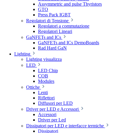
Assymmetric and pulse Thyristors
GTO
Press Pack IGBT
Regolatori di Tensione
Regolatori a commutazione
Regolatori Lineari
GaNFETs and ICs
GaNFETs and ICs DemoBoards
Rad Hard GaN
Lighting
Lighting visualizza
LED
LED Chip
COB
Modules
Ottiche
Lenti
Riflettori
Diffusori per LED
Driver per LED e Accessori
Accessori
Driver per Led
Dissipatori per LED e interfacce termiche
Dissipatori