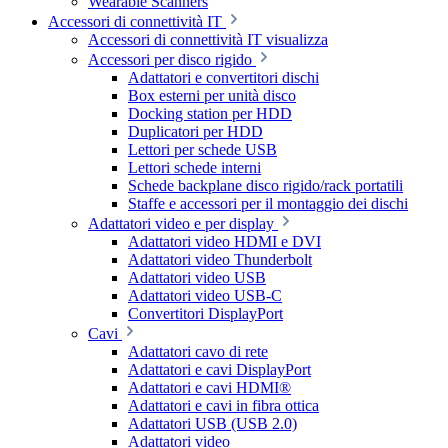
Wearable Scanners
Accessori di connettività IT
Accessori di connettività IT visualizza
Accessori per disco rigido
Adattatori e convertitori dischi
Box esterni per unità disco
Docking station per HDD
Duplicatori per HDD
Lettori per schede USB
Lettori schede interni
Schede backplane disco rigido/rack portatili
Staffe e accessori per il montaggio dei dischi
Adattatori video e per display
Adattatori video HDMI e DVI
Adattatori video Thunderbolt
Adattatori video USB
Adattatori video USB-C
Convertitori DisplayPort
Cavi
Adattatori cavo di rete
Adattatori e cavi DisplayPort
Adattatori e cavi HDMI®
Adattatori e cavi in fibra ottica
Adattatori USB (USB 2.0)
Adattatori video