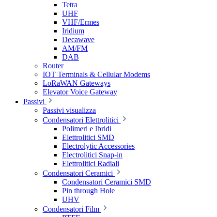
Tetra
UHF
VHF/Ermes
Iridium
Decawave
AM/FM
DAB
Router
IOT Terminals & Cellular Modems
LoRaWAN Gateways
Elevator Voice Gateway
Passivi
Passivi visualizza
Condensatori Elettrolitici
Polimeri e Ibridi
Elettrolitici SMD
Electrolytic Accessories
Electrolitici Snap-in
Elettrolitici Radiali
Condensatori Ceramici
Condensatori Ceramici SMD
Pin through Hole
UHV
Condensatori Film