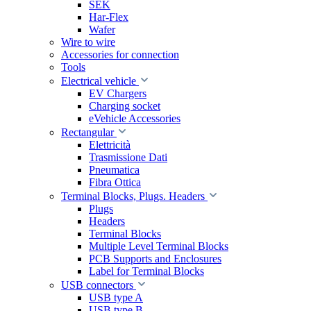
SEK
Har-Flex
Wafer
Wire to wire
Accessories for connection
Tools
Electrical vehicle
EV Chargers
Charging socket
eVehicle Accessories
Rectangular
Elettricità
Trasmissione Dati
Pneumatica
Fibra Ottica
Terminal Blocks, Plugs. Headers
Plugs
Headers
Terminal Blocks
Multiple Level Terminal Blocks
PCB Supports and Enclosures
Label for Terminal Blocks
USB connectors
USB type A
USB type B