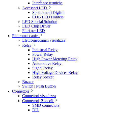
Interfacce termiche
Accessori LED
Spettrometri Digitali
COB LED Holders
LED Special Solution
LED Chip Driver
Filtri per LED
Elettromeccanici
Elettromeccanici visualizza
Relay
Industrial Relay
Power Relay
High Power Metering Relay
Automotive Relay
Signal Relay
High Voltage Devices Relay
Relay Socket
Buzzer
Switch | Push Button
Connettori
Connettori visualizza
Connettori, Zoccoli
SMD connectors
DIL