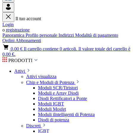
Il tuo account
Login
o
registrazione
Panoramica
Profilo personale
Indirizzi
Modalità di pagamento
Ordini
Abbonamenti
0,00 €
Il carrello contiene 0 articoli. Il valore totale del carrello è
0,00 €.
PRODOTTI
Attivi
Attivi visualizza
Chip e Moduli di Potenza
Moduli SCR/Tiristori
Moduli e Array Diodi
Diodi Rettificatori a Ponte
Moduli IGBT
Moduli Mosfet
Moduli iIntelligenti di Potenza
Diodi di potenza
Discreti
IGBT