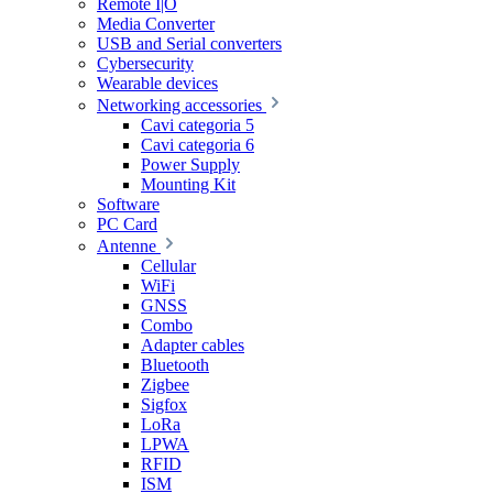
Remote I|O
Media Converter
USB and Serial converters
Cybersecurity
Wearable devices
Networking accessories
Cavi categoria 5
Cavi categoria 6
Power Supply
Mounting Kit
Software
PC Card
Antenne
Cellular
WiFi
GNSS
Combo
Adapter cables
Bluetooth
Zigbee
Sigfox
LoRa
LPWA
RFID
ISM