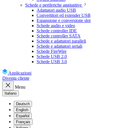
Schede e periferiche aggiuntive
Adattatori audio USB
Convertitori ed extender USB
Espansione e conversione slot
Schede audio e video
Schede controller IDE
Schede controller SATA
Schede e adattatori paralleli
Schede e adattatori seriali
Schede FireWire
Schede USB 2.0
Schede USB 3.0
Applicazioni
Diventa cliente
Menu
Italiano
Deutsch
English
Español
Français
Italiano