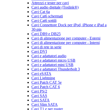
Attrezzi e tester per cavi
Cavi audio digitale (Toslink®)
Cavi Cat 6a
Cavi Cat6 schermati
Cavi Cat6 sottili
Cavi Connettore Dock per iPod, iPhone e iPad a
30-pin
Cavi DB9 e DB25
Cavi di alimentazione per computer - Esterni
Cavi di alimentazione per computer - Interni
Cavi di rete in serie
Cavi DVI
Cavi e adattatori audio
Cavi e adattatori micro USB
Cavi e adattatori mini USB
Cavi e adattatori Thunderbolt 3
Cavi eSATA
Cavi Lightning
Cavi Patch CAT 5e
Cavi Patch CAT 6
Cavi PS/2
Cavi SAS
Cavi SATA
Cavi Slim SATA
Cavi T1 e per router