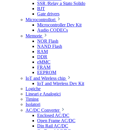
SSR /Relay a Stato Solido
BJT
Gate drivers
Microcontrollori
Microcontroller Dev Kit
Audio CODECs
Memorie
NOR Flash
NAND Flash
RAM
DDR
eMMC
FRAM
EEPROM
IoT and Wireless chip
IoT and Wireless Dev Kit
Logiche
Lineari e Analogici
Timing
Isolatori
AC/DC Converter
Enclosed AC/DC
Open Frame AC/DC
Din Rail AC/DC