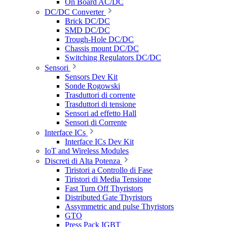
On Board AC/DC
DC/DC Converter
Brick DC/DC
SMD DC/DC
Trough-Hole DC/DC
Chassis mount DC/DC
Switching Regulators DC/DC
Sensori
Sensors Dev Kit
Sonde Rogowski
Trasduttori di corrente
Trasduttori di tensione
Sensori ad effetto Hall
Sensori di Corrente
Interface ICs
Interface ICs Dev Kit
IoT and Wireless Modules
Discreti di Alta Potenza
Tiristori a Controllo di Fase
Tiristori di Media Tensione
Fast Turn Off Thyristors
Distributed Gate Thyristors
Assymmetric and pulse Thyristors
GTO
Press Pack IGBT