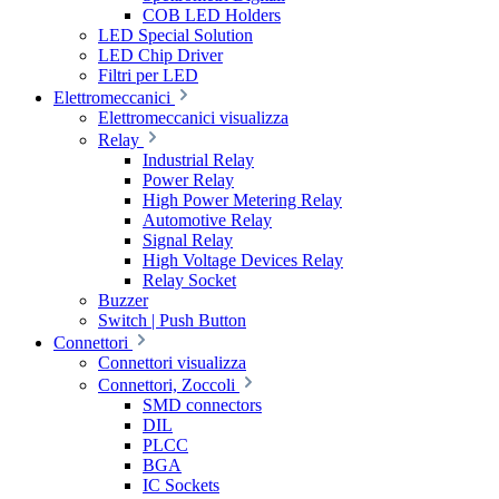
COB LED Holders
LED Special Solution
LED Chip Driver
Filtri per LED
Elettromeccanici
Elettromeccanici visualizza
Relay
Industrial Relay
Power Relay
High Power Metering Relay
Automotive Relay
Signal Relay
High Voltage Devices Relay
Relay Socket
Buzzer
Switch | Push Button
Connettori
Connettori visualizza
Connettori, Zoccoli
SMD connectors
DIL
PLCC
BGA
IC Sockets