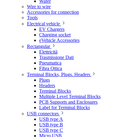
Wafer
Wire to wire
Accessories for connection
Tools
Electrical vehicle
EV Chargers
Charging socket
eVehicle Accessories
Rectangular
Elettricità
Trasmissione Dati
Pneumatica
Fibra Ottica
Terminal Blocks, Plugs. Headers
Plugs
Headers
Terminal Blocks
Multiple Level Terminal Blocks
PCB Supports and Enclosures
Label for Terminal Blocks
USB connectors
USB type A
USB type B
USB type C
Micro USB