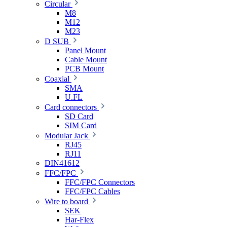
Circular
M8
M12
M23
D SUB
Panel Mount
Cable Mount
PCB Mount
Coaxial
SMA
U.FL
Card connectors
SD Card
SIM Card
Modular Jack
RJ45
RJ11
DIN41612
FFC/FPC
FFC/FPC Connectors
FFC/FPC Cables
Wire to board
SEK
Har-Flex