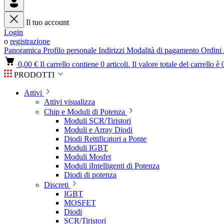
Il tuo account
Login
o
registrazione
Panoramica
Profilo personale
Indirizzi
Modalità di pagamento
Ordini
0,00 €
Il carrello contiene 0 articoli. Il valore totale del carrello è 
PRODOTTI
Attivi
Attivi visualizza
Chip e Moduli di Potenza
Moduli SCR/Tiristori
Moduli e Array Diodi
Diodi Rettificatori a Ponte
Moduli IGBT
Moduli Mosfet
Moduli iIntelligenti di Potenza
Diodi di potenza
Discreti
IGBT
MOSFET
Diodi
SCR/Tiristori