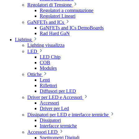
Regolatori di Tensione
Regolatori a commutazione
Regolatori Lineari
GaNFETs and ICs
GaNFETs and ICs DemoBoards
Rad Hard GaN
Lighting
Lighting visualizza
LED
LED Chip
COB
Modules
Ottiche
Lenti
Riflettori
Diffusori per LED
Driver per LED e Accessori
Accessori
Driver per Led
Dissipatori per LED e interfacce termiche
Dissipatori
Interfacce termiche
Accessori LED
Spettrometri Digitali