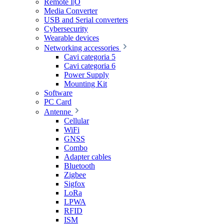
Remote I|O
Media Converter
USB and Serial converters
Cybersecurity
Wearable devices
Networking accessories
Cavi categoria 5
Cavi categoria 6
Power Supply
Mounting Kit
Software
PC Card
Antenne
Cellular
WiFi
GNSS
Combo
Adapter cables
Bluetooth
Zigbee
Sigfox
LoRa
LPWA
RFID
ISM