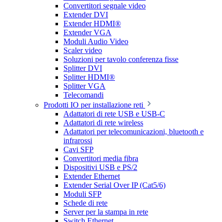
Convertitori segnale video
Extender DVI
Extender HDMI®
Extender VGA
Moduli Audio Video
Scaler video
Soluzioni per tavolo conferenza fisse
Splitter DVI
Splitter HDMI®
Splitter VGA
Telecomandi
Prodotti IO per installazione reti
Adattatori di rete USB e USB-C
Adattatori di rete wireless
Adattatori per telecomunicazioni, bluetooth e
infrarossi
Cavi SFP
Convertitori media fibra
Dispositivi USB e PS/2
Extender Ethernet
Extender Serial Over IP (Cat5/6)
Moduli SFP
Schede di rete
Server per la stampa in rete
Switch Ethernet