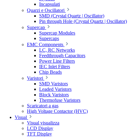
Incapsulati
Quarzi e Oscillatori
SMD (Crystal Quartz | Oscillator)
Pin through Hole (Crystal Quartz | Oscillator)
Supercap
Supercap Modules
Supercaps
EMC Components
LC, RC Networks
Feedthrough Capacitors
Power Line Filters
IEC Inlet Filters
Chip Beads
Varistori
SMD Varistors
Leaded Varistors
Block Varistors
Thermofuse Varistors
Scaricatori a gas
High Voltage Contactor (HVC)
Visual
Visual visualizza
LCD Display
TFT Display