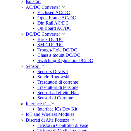
Isolatori
AC/DC Converter
Enclosed AC/DC
Open Frame AC/DC
Din Rail AC/DC
On Board AC/DC
DC/DC Converter
Brick DC/DC
SMD DC/DC
Trough-Hole DC/DC
Chassis mount DC/DC
Switching Regulators DC/DC
Sensori
Sensors Dev Kit
Sonde Rogowski
Trasduttori di corrente
Trasduttori di tensione
Sensori ad effetto Hall
Sensori di Corrente
Interface ICs
Interface ICs Dev Kit
IoT and Wireless Modules
Discreti di Alta Potenza
Tiristori a Controllo di Fase
Tiristori di Media Tensione