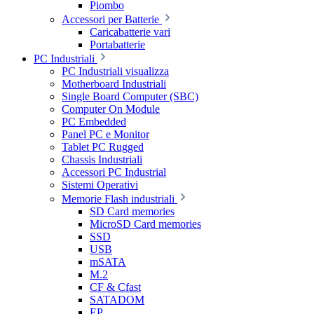
Piombo
Accessori per Batterie
Caricabatterie vari
Portabatterie
PC Industriali
PC Industriali visualizza
Motherboard Industriali
Single Board Computer (SBC)
Computer On Module
PC Embedded
Panel PC e Monitor
Tablet PC Rugged
Chassis Industriali
Accessori PC Industrial
Sistemi Operativi
Memorie Flash industriali
SD Card memories
MicroSD Card memories
SSD
USB
mSATA
M.2
CF & Cfast
SATADOM
EP