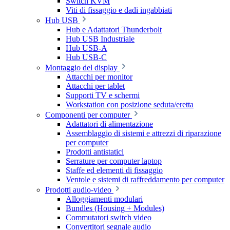
Switch KVM
Viti di fissaggio e dadi ingabbiati
Hub USB
Hub e Adattatori Thunderbolt
Hub USB Industriale
Hub USB-A
Hub USB-C
Montaggio del display
Attacchi per monitor
Attacchi per tablet
Supporti TV e schermi
Workstation con posizione seduta/eretta
Componenti per computer
Adattatori di alimentazione
Assemblaggio di sistemi e attrezzi di riparazione
per computer
Prodotti antistatici
Serrature per computer laptop
Staffe ed elementi di fissaggio
Ventole e sistemi di raffreddamento per computer
Prodotti audio-video
Alloggiamenti modulari
Bundles (Housing + Modules)
Commutatori switch video
Convertitori segnale audio