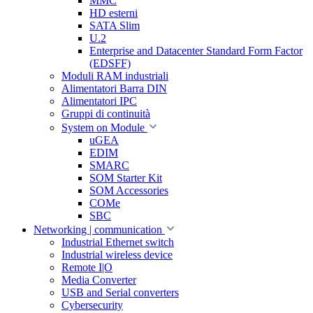
MMC
HD esterni
SATA Slim
U.2
Enterprise and Datacenter Standard Form Factor
(EDSFF)
Moduli RAM industriali
Alimentatori Barra DIN
Alimentatori IPC
Gruppi di continuità
System on Module
uGEA
EDIM
SMARC
SOM Starter Kit
SOM Accessories
COMe
SBC
Networking | communication
Industrial Ethernet switch
Industrial wireless device
Remote I|O
Media Converter
USB and Serial converters
Cybersecurity