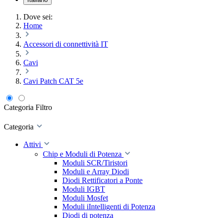
Dove sei:
Home
Accessori di connettività IT
Cavi
Cavi Patch CAT 5e
Categoria
Filtro
Categoria
Attivi
Chip e Moduli di Potenza
Moduli SCR/Tiristori
Moduli e Array Diodi
Diodi Rettificatori a Ponte
Moduli IGBT
Moduli Mosfet
Moduli iIntelligenti di Potenza
Diodi di potenza