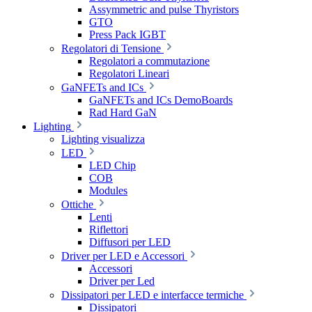
Assymmetric and pulse Thyristors
GTO
Press Pack IGBT
Regolatori di Tensione
Regolatori a commutazione
Regolatori Lineari
GaNFETs and ICs
GaNFETs and ICs DemoBoards
Rad Hard GaN
Lighting
Lighting visualizza
LED
LED Chip
COB
Modules
Ottiche
Lenti
Riflettori
Diffusori per LED
Driver per LED e Accessori
Accessori
Driver per Led
Dissipatori per LED e interfacce termiche
Dissipatori