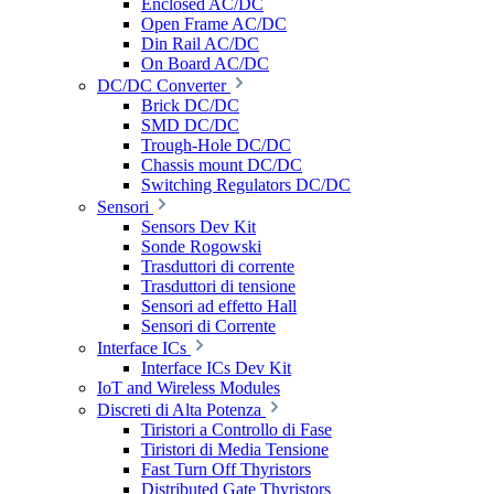
Enclosed AC/DC
Open Frame AC/DC
Din Rail AC/DC
On Board AC/DC
DC/DC Converter
Brick DC/DC
SMD DC/DC
Trough-Hole DC/DC
Chassis mount DC/DC
Switching Regulators DC/DC
Sensori
Sensors Dev Kit
Sonde Rogowski
Trasduttori di corrente
Trasduttori di tensione
Sensori ad effetto Hall
Sensori di Corrente
Interface ICs
Interface ICs Dev Kit
IoT and Wireless Modules
Discreti di Alta Potenza
Tiristori a Controllo di Fase
Tiristori di Media Tensione
Fast Turn Off Thyristors
Distributed Gate Thyristors