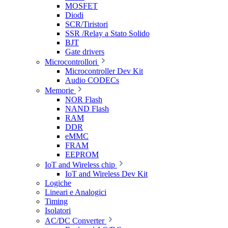
MOSFET
Diodi
SCR/Tiristori
SSR /Relay a Stato Solido
BJT
Gate drivers
Microcontrollori
Microcontroller Dev Kit
Audio CODECs
Memorie
NOR Flash
NAND Flash
RAM
DDR
eMMC
FRAM
EEPROM
IoT and Wireless chip
IoT and Wireless Dev Kit
Logiche
Lineari e Analogici
Timing
Isolatori
AC/DC Converter