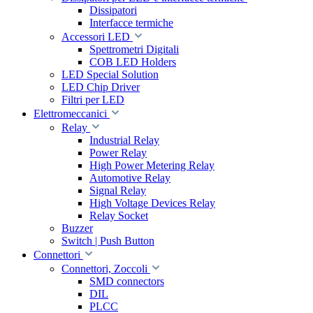
Dissipatori
Interfacce termiche
Accessori LED
Spettrometri Digitali
COB LED Holders
LED Special Solution
LED Chip Driver
Filtri per LED
Elettromeccanici
Relay
Industrial Relay
Power Relay
High Power Metering Relay
Automotive Relay
Signal Relay
High Voltage Devices Relay
Relay Socket
Buzzer
Switch | Push Button
Connettori
Connettori, Zoccoli
SMD connectors
DIL
PLCC