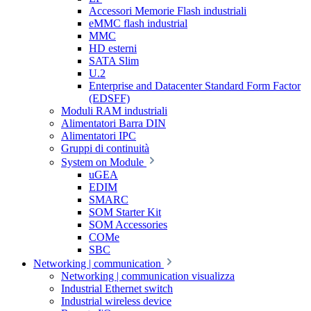
Accessori Memorie Flash industriali
eMMC flash industrial
MMC
HD esterni
SATA Slim
U.2
Enterprise and Datacenter Standard Form Factor
(EDSFF)
Moduli RAM industriali
Alimentatori Barra DIN
Alimentatori IPC
Gruppi di continuità
System on Module
uGEA
EDIM
SMARC
SOM Starter Kit
SOM Accessories
COMe
SBC
Networking | communication
Networking | communication visualizza
Industrial Ethernet switch
Industrial wireless device