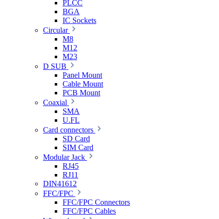
PLCC
BGA
IC Sockets
Circular
M8
M12
M23
D SUB
Panel Mount
Cable Mount
PCB Mount
Coaxial
SMA
U.FL
Card connectors
SD Card
SIM Card
Modular Jack
RJ45
RJ11
DIN41612
FFC/FPC
FFC/FPC Connectors
FFC/FPC Cables