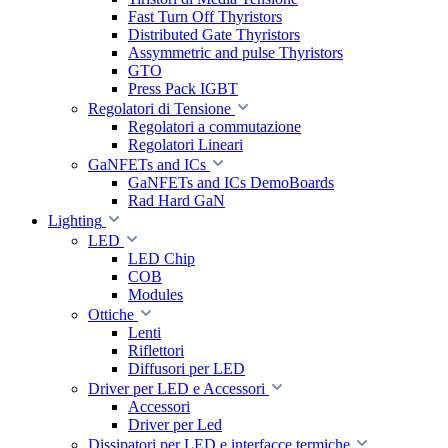
Fast Turn Off Thyristors
Distributed Gate Thyristors
Assymmetric and pulse Thyristors
GTO
Press Pack IGBT
Regolatori di Tensione
Regolatori a commutazione
Regolatori Lineari
GaNFETs and ICs
GaNFETs and ICs DemoBoards
Rad Hard GaN
Lighting
LED
LED Chip
COB
Modules
Ottiche
Lenti
Riflettori
Diffusori per LED
Driver per LED e Accessori
Accessori
Driver per Led
Dissipatori per LED e interfacce termiche