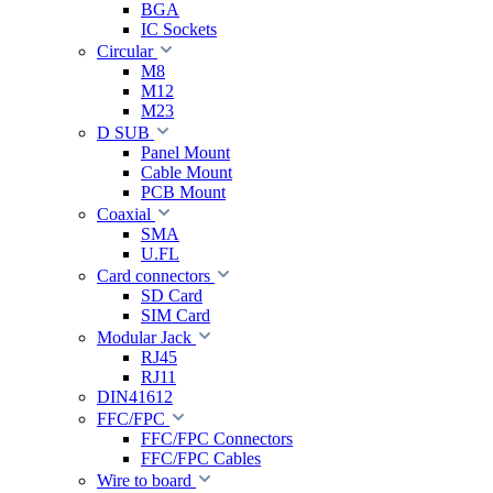
BGA
IC Sockets
Circular
M8
M12
M23
D SUB
Panel Mount
Cable Mount
PCB Mount
Coaxial
SMA
U.FL
Card connectors
SD Card
SIM Card
Modular Jack
RJ45
RJ11
DIN41612
FFC/FPC
FFC/FPC Connectors
FFC/FPC Cables
Wire to board