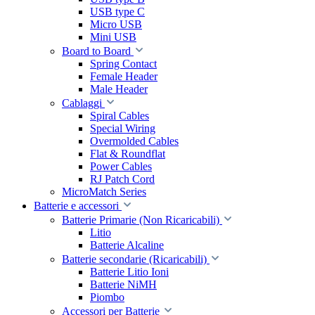
USB type C
Micro USB
Mini USB
Board to Board
Spring Contact
Female Header
Male Header
Cablaggi
Spiral Cables
Special Wiring
Overmolded Cables
Flat & Roundflat
Power Cables
RJ Patch Cord
MicroMatch Series
Batterie e accessori
Batterie Primarie (Non Ricaricabili)
Litio
Batterie Alcaline
Batterie secondarie (Ricaricabili)
Batterie Litio Ioni
Batterie NiMH
Piombo
Accessori per Batterie