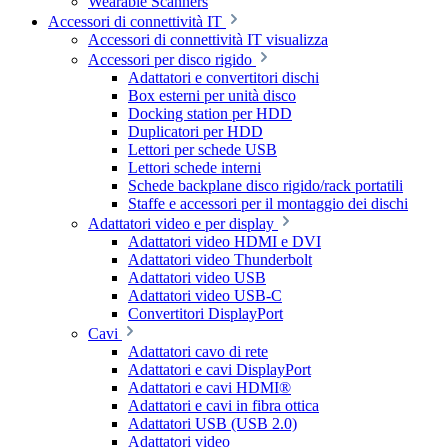
Wearable Scanners
Accessori di connettività IT
Accessori di connettività IT visualizza
Accessori per disco rigido
Adattatori e convertitori dischi
Box esterni per unità disco
Docking station per HDD
Duplicatori per HDD
Lettori per schede USB
Lettori schede interni
Schede backplane disco rigido/rack portatili
Staffe e accessori per il montaggio dei dischi
Adattatori video e per display
Adattatori video HDMI e DVI
Adattatori video Thunderbolt
Adattatori video USB
Adattatori video USB-C
Convertitori DisplayPort
Cavi
Adattatori cavo di rete
Adattatori e cavi DisplayPort
Adattatori e cavi HDMI®
Adattatori e cavi in fibra ottica
Adattatori USB (USB 2.0)
Adattatori video