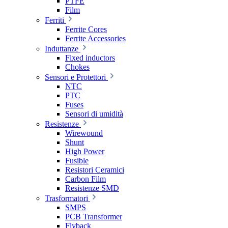
PTFE
Film
Ferriti
Ferrite Cores
Ferrite Accessories
Induttanze
Fixed inductors
Chokes
Sensori e Protettori
NTC
PTC
Fuses
Sensori di umidità
Resistenze
Wirewound
Shunt
High Power
Fusible
Resistori Ceramici
Carbon Film
Resistenze SMD
Trasformatori
SMPS
PCB Transformer
Flyback