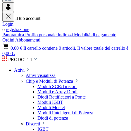
Il tuo account
Login
o
registrazione
Panoramica
Profilo personale
Indirizzi
Modalità di pagamento
Ordini
Abbonamenti
0,00 €
Il carrello contiene 0 articoli. Il valore totale del carrello è
0,00 €.
PRODOTTI
Attivi
Attivi visualizza
Chip e Moduli di Potenza
Moduli SCR/Tiristori
Moduli e Array Diodi
Diodi Rettificatori a Ponte
Moduli IGBT
Moduli Mosfet
Moduli iIntelligenti di Potenza
Diodi di potenza
Discreti
IGBT