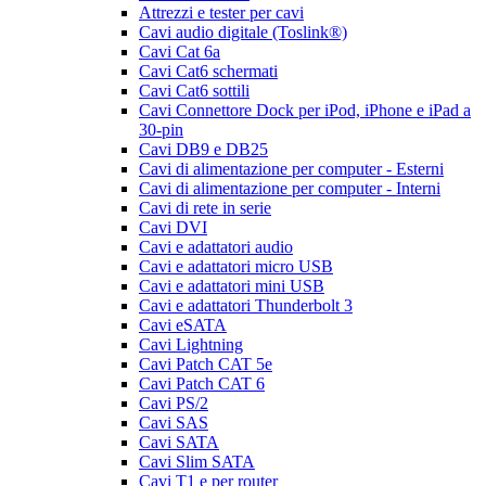
Attrezzi e tester per cavi
Cavi audio digitale (Toslink®)
Cavi Cat 6a
Cavi Cat6 schermati
Cavi Cat6 sottili
Cavi Connettore Dock per iPod, iPhone e iPad a
30-pin
Cavi DB9 e DB25
Cavi di alimentazione per computer - Esterni
Cavi di alimentazione per computer - Interni
Cavi di rete in serie
Cavi DVI
Cavi e adattatori audio
Cavi e adattatori micro USB
Cavi e adattatori mini USB
Cavi e adattatori Thunderbolt 3
Cavi eSATA
Cavi Lightning
Cavi Patch CAT 5e
Cavi Patch CAT 6
Cavi PS/2
Cavi SAS
Cavi SATA
Cavi Slim SATA
Cavi T1 e per router