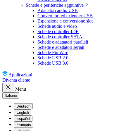
Schede e periferiche aggiuntive
Adattatori audio USB
Convertitori ed extender USB
Espansione e conversione slot
Schede audio e video
Schede controller IDE
Schede controller SATA
Schede e adattatori paralleli
Schede e adattatori seriali
Schede FireWire
Schede USB 2.0
Schede USB 3.0
Applicazioni
Diventa cliente
Menu
Italiano
Deutsch
English
Español
Français
Italiano