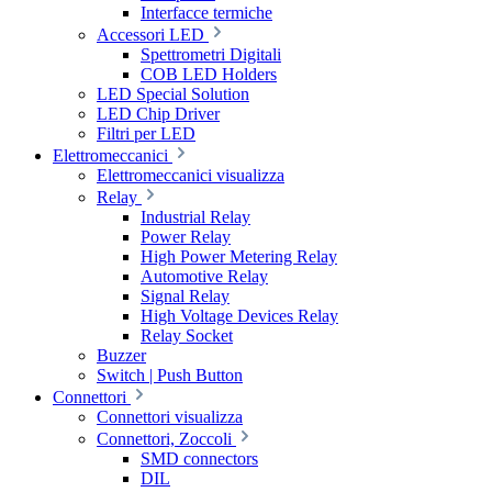
Interfacce termiche
Accessori LED
Spettrometri Digitali
COB LED Holders
LED Special Solution
LED Chip Driver
Filtri per LED
Elettromeccanici
Elettromeccanici visualizza
Relay
Industrial Relay
Power Relay
High Power Metering Relay
Automotive Relay
Signal Relay
High Voltage Devices Relay
Relay Socket
Buzzer
Switch | Push Button
Connettori
Connettori visualizza
Connettori, Zoccoli
SMD connectors
DIL