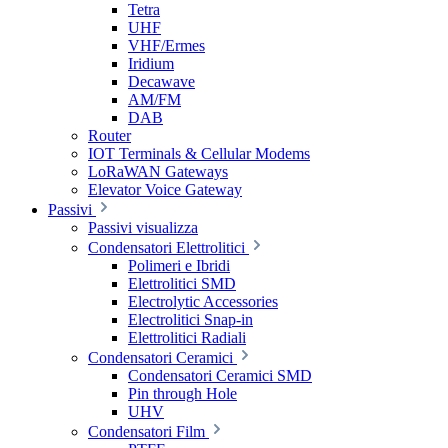
Tetra
UHF
VHF/Ermes
Iridium
Decawave
AM/FM
DAB
Router
IOT Terminals & Cellular Modems
LoRaWAN Gateways
Elevator Voice Gateway
Passivi
Passivi visualizza
Condensatori Elettrolitici
Polimeri e Ibridi
Elettrolitici SMD
Electrolytic Accessories
Electrolitici Snap-in
Elettrolitici Radiali
Condensatori Ceramici
Condensatori Ceramici SMD
Pin through Hole
UHV
Condensatori Film