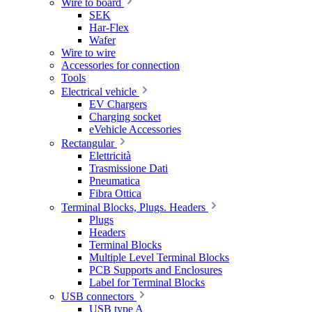
Wire to board
SEK
Har-Flex
Wafer
Wire to wire
Accessories for connection
Tools
Electrical vehicle
EV Chargers
Charging socket
eVehicle Accessories
Rectangular
Elettricità
Trasmissione Dati
Pneumatica
Fibra Ottica
Terminal Blocks, Plugs. Headers
Plugs
Headers
Terminal Blocks
Multiple Level Terminal Blocks
PCB Supports and Enclosures
Label for Terminal Blocks
USB connectors
USB type A