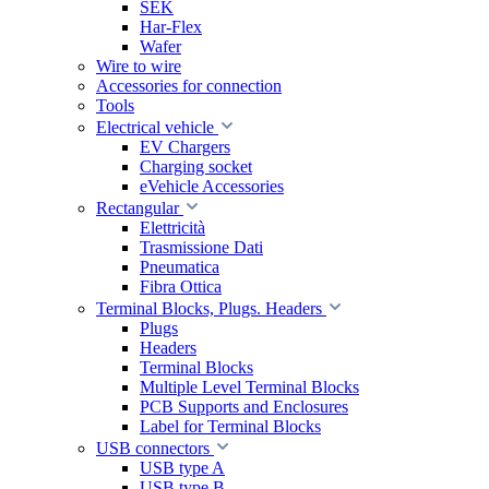
SEK
Har-Flex
Wafer
Wire to wire
Accessories for connection
Tools
Electrical vehicle
EV Chargers
Charging socket
eVehicle Accessories
Rectangular
Elettricità
Trasmissione Dati
Pneumatica
Fibra Ottica
Terminal Blocks, Plugs. Headers
Plugs
Headers
Terminal Blocks
Multiple Level Terminal Blocks
PCB Supports and Enclosures
Label for Terminal Blocks
USB connectors
USB type A
USB type B