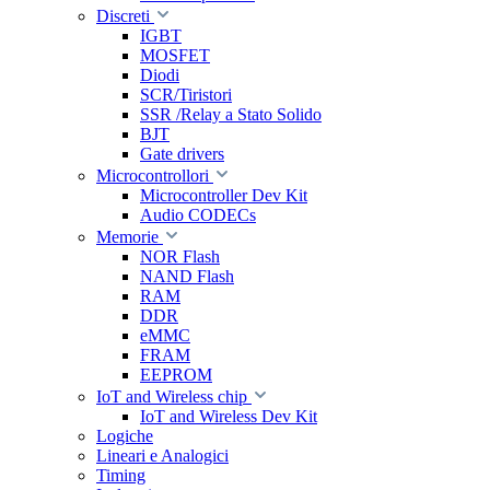
Discreti
IGBT
MOSFET
Diodi
SCR/Tiristori
SSR /Relay a Stato Solido
BJT
Gate drivers
Microcontrollori
Microcontroller Dev Kit
Audio CODECs
Memorie
NOR Flash
NAND Flash
RAM
DDR
eMMC
FRAM
EEPROM
IoT and Wireless chip
IoT and Wireless Dev Kit
Logiche
Lineari e Analogici
Timing