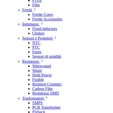
PTFE
Film
Ferriti
Ferrite Cores
Ferrite Accessories
Induttanze
Fixed inductors
Chokes
Sensori e Protettori
NTC
PTC
Fuses
Sensori di umidità
Resistenze
Wirewound
Shunt
High Power
Fusible
Resistori Ceramici
Carbon Film
Resistenze SMD
Trasformatori
SMPS
PCB Transformer
Flyback