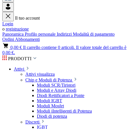
Il tuo account
Login
o
registrazione
Panoramica
Profilo personale
Indirizzi
Modalità di pagamento
Ordini
Abbonamenti
0,00 €
Il carrello contiene 0 articoli. Il valore totale del carrello è
0,00 €.
PRODOTTI
Attivi
Attivi visualizza
Chip e Moduli di Potenza
Moduli SCR/Tiristori
Moduli e Array Diodi
Diodi Rettificatori a Ponte
Moduli IGBT
Moduli Mosfet
Moduli iIntelligenti di Potenza
Diodi di potenza
Discreti
IGBT