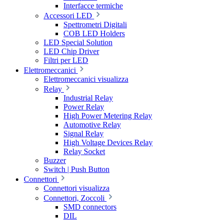
Interfacce termiche
Accessori LED
Spettrometri Digitali
COB LED Holders
LED Special Solution
LED Chip Driver
Filtri per LED
Elettromeccanici
Elettromeccanici visualizza
Relay
Industrial Relay
Power Relay
High Power Metering Relay
Automotive Relay
Signal Relay
High Voltage Devices Relay
Relay Socket
Buzzer
Switch | Push Button
Connettori
Connettori visualizza
Connettori, Zoccoli
SMD connectors
DIL