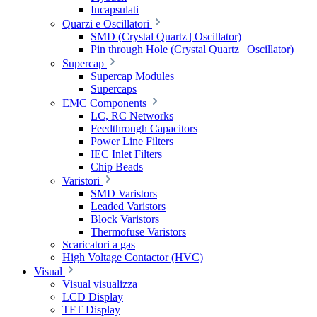
Incapsulati
Quarzi e Oscillatori
SMD (Crystal Quartz | Oscillator)
Pin through Hole (Crystal Quartz | Oscillator)
Supercap
Supercap Modules
Supercaps
EMC Components
LC, RC Networks
Feedthrough Capacitors
Power Line Filters
IEC Inlet Filters
Chip Beads
Varistori
SMD Varistors
Leaded Varistors
Block Varistors
Thermofuse Varistors
Scaricatori a gas
High Voltage Contactor (HVC)
Visual
Visual visualizza
LCD Display
TFT Display