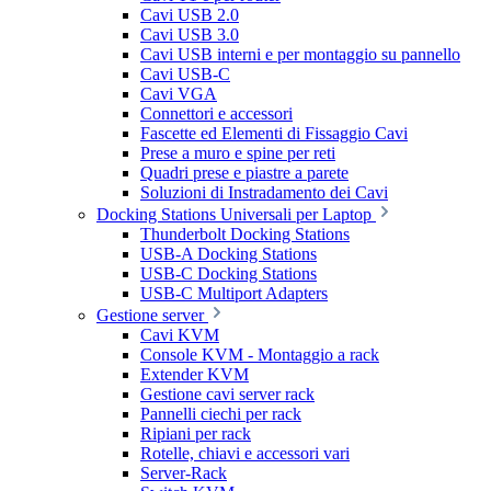
Cavi USB 2.0
Cavi USB 3.0
Cavi USB interni e per montaggio su pannello
Cavi USB-C
Cavi VGA
Connettori e accessori
Fascette ed Elementi di Fissaggio Cavi
Prese a muro e spine per reti
Quadri prese e piastre a parete
Soluzioni di Instradamento dei Cavi
Docking Stations Universali per Laptop
Thunderbolt Docking Stations
USB-A Docking Stations
USB-C Docking Stations
USB-C Multiport Adapters
Gestione server
Cavi KVM
Console KVM - Montaggio a rack
Extender KVM
Gestione cavi server rack
Pannelli ciechi per rack
Ripiani per rack
Rotelle, chiavi e accessori vari
Server-Rack