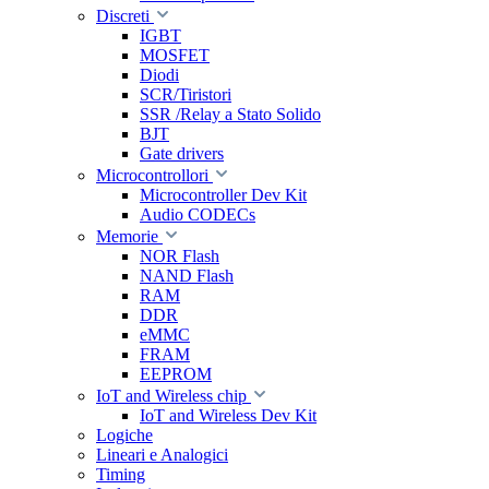
Discreti
IGBT
MOSFET
Diodi
SCR/Tiristori
SSR /Relay a Stato Solido
BJT
Gate drivers
Microcontrollori
Microcontroller Dev Kit
Audio CODECs
Memorie
NOR Flash
NAND Flash
RAM
DDR
eMMC
FRAM
EEPROM
IoT and Wireless chip
IoT and Wireless Dev Kit
Logiche
Lineari e Analogici
Timing