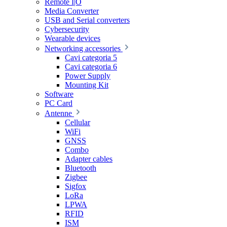
Remote I|O
Media Converter
USB and Serial converters
Cybersecurity
Wearable devices
Networking accessories
Cavi categoria 5
Cavi categoria 6
Power Supply
Mounting Kit
Software
PC Card
Antenne
Cellular
WiFi
GNSS
Combo
Adapter cables
Bluetooth
Zigbee
Sigfox
LoRa
LPWA
RFID
ISM