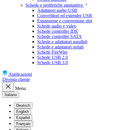
Schede e periferiche aggiuntive
Adattatori audio USB
Convertitori ed extender USB
Espansione e conversione slot
Schede audio e video
Schede controller IDE
Schede controller SATA
Schede e adattatori paralleli
Schede e adattatori seriali
Schede FireWire
Schede USB 2.0
Schede USB 3.0
Applicazioni
Diventa cliente
Menu
Italiano
Deutsch
English
Español
Français
Italiano