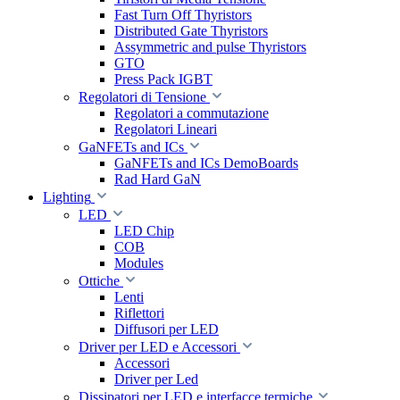
Fast Turn Off Thyristors
Distributed Gate Thyristors
Assymmetric and pulse Thyristors
GTO
Press Pack IGBT
Regolatori di Tensione
Regolatori a commutazione
Regolatori Lineari
GaNFETs and ICs
GaNFETs and ICs DemoBoards
Rad Hard GaN
Lighting
LED
LED Chip
COB
Modules
Ottiche
Lenti
Riflettori
Diffusori per LED
Driver per LED e Accessori
Accessori
Driver per Led
Dissipatori per LED e interfacce termiche