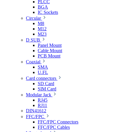
PLCC
BGA
IC Sockets
Circular
M8
M12
M23
D SUB
Panel Mount
Cable Mount
PCB Mount
Coaxial
SMA
U.FL
Card connectors
SD Card
SIM Card
Modular Jack
RJ45
RJ11
DIN41612
FFC/FPC
FFC/FPC Connectors
FFC/FPC Cables