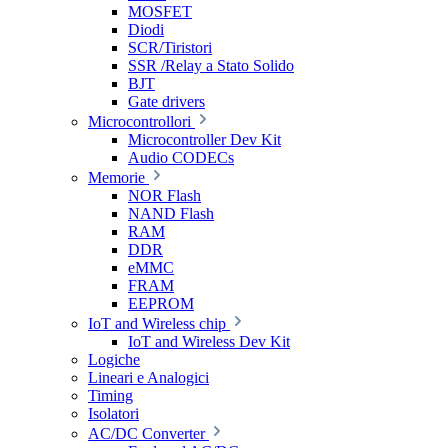
MOSFET
Diodi
SCR/Tiristori
SSR /Relay a Stato Solido
BJT
Gate drivers
Microcontrollori
Microcontroller Dev Kit
Audio CODECs
Memorie
NOR Flash
NAND Flash
RAM
DDR
eMMC
FRAM
EEPROM
IoT and Wireless chip
IoT and Wireless Dev Kit
Logiche
Lineari e Analogici
Timing
Isolatori
AC/DC Converter