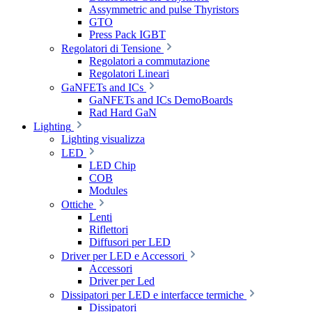
Assymmetric and pulse Thyristors
GTO
Press Pack IGBT
Regolatori di Tensione
Regolatori a commutazione
Regolatori Lineari
GaNFETs and ICs
GaNFETs and ICs DemoBoards
Rad Hard GaN
Lighting
Lighting visualizza
LED
LED Chip
COB
Modules
Ottiche
Lenti
Riflettori
Diffusori per LED
Driver per LED e Accessori
Accessori
Driver per Led
Dissipatori per LED e interfacce termiche
Dissipatori