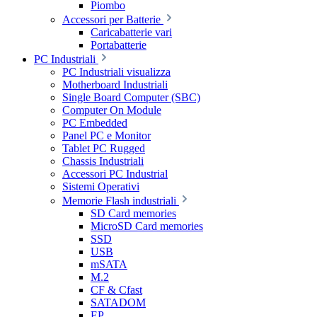
Piombo
Accessori per Batterie
Caricabatterie vari
Portabatterie
PC Industriali
PC Industriali visualizza
Motherboard Industriali
Single Board Computer (SBC)
Computer On Module
PC Embedded
Panel PC e Monitor
Tablet PC Rugged
Chassis Industriali
Accessori PC Industrial
Sistemi Operativi
Memorie Flash industriali
SD Card memories
MicroSD Card memories
SSD
USB
mSATA
M.2
CF & Cfast
SATADOM
EP