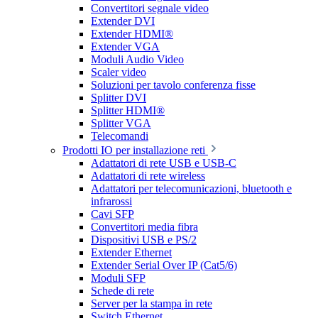
Convertitori segnale video
Extender DVI
Extender HDMI®
Extender VGA
Moduli Audio Video
Scaler video
Soluzioni per tavolo conferenza fisse
Splitter DVI
Splitter HDMI®
Splitter VGA
Telecomandi
Prodotti IO per installazione reti
Adattatori di rete USB e USB-C
Adattatori di rete wireless
Adattatori per telecomunicazioni, bluetooth e
infrarossi
Cavi SFP
Convertitori media fibra
Dispositivi USB e PS/2
Extender Ethernet
Extender Serial Over IP (Cat5/6)
Moduli SFP
Schede di rete
Server per la stampa in rete
Switch Ethernet