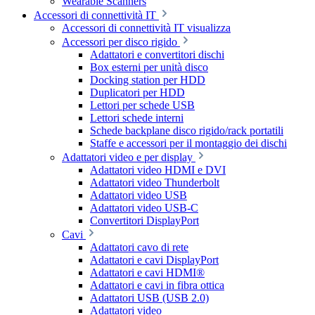
Wearable Scanners
Accessori di connettività IT
Accessori di connettività IT visualizza
Accessori per disco rigido
Adattatori e convertitori dischi
Box esterni per unità disco
Docking station per HDD
Duplicatori per HDD
Lettori per schede USB
Lettori schede interni
Schede backplane disco rigido/rack portatili
Staffe e accessori per il montaggio dei dischi
Adattatori video e per display
Adattatori video HDMI e DVI
Adattatori video Thunderbolt
Adattatori video USB
Adattatori video USB-C
Convertitori DisplayPort
Cavi
Adattatori cavo di rete
Adattatori e cavi DisplayPort
Adattatori e cavi HDMI®
Adattatori e cavi in fibra ottica
Adattatori USB (USB 2.0)
Adattatori video