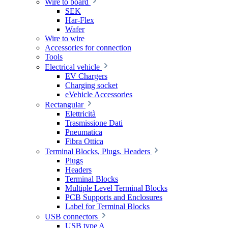
Wire to board
SEK
Har-Flex
Wafer
Wire to wire
Accessories for connection
Tools
Electrical vehicle
EV Chargers
Charging socket
eVehicle Accessories
Rectangular
Elettricità
Trasmissione Dati
Pneumatica
Fibra Ottica
Terminal Blocks, Plugs. Headers
Plugs
Headers
Terminal Blocks
Multiple Level Terminal Blocks
PCB Supports and Enclosures
Label for Terminal Blocks
USB connectors
USB type A