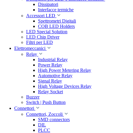
Dissipatori
Interfacce termiche
Accessori LED
Spettrometri Digitali
COB LED Holders
LED Special Solution
LED Chip Driver
Filtri per LED
Elettromeccanici
Relay
Industrial Relay
Power Relay
High Power Metering Relay
Automotive Relay
Signal Relay
High Voltage Devices Relay
Relay Socket
Buzzer
Switch | Push Button
Connettori
Connettori, Zoccoli
SMD connectors
DIL
PLCC