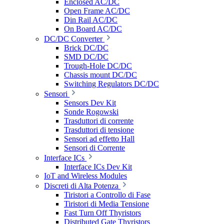
Enclosed AC/DC
Open Frame AC/DC
Din Rail AC/DC
On Board AC/DC
DC/DC Converter
Brick DC/DC
SMD DC/DC
Trough-Hole DC/DC
Chassis mount DC/DC
Switching Regulators DC/DC
Sensori
Sensors Dev Kit
Sonde Rogowski
Trasduttori di corrente
Trasduttori di tensione
Sensori ad effetto Hall
Sensori di Corrente
Interface ICs
Interface ICs Dev Kit
IoT and Wireless Modules
Discreti di Alta Potenza
Tiristori a Controllo di Fase
Tiristori di Media Tensione
Fast Turn Off Thyristors
Distributed Gate Thyristors