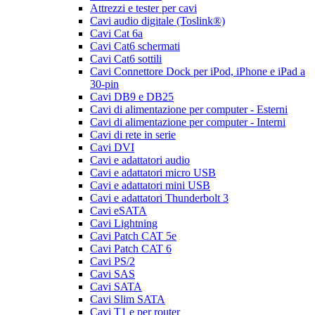
Attrezzi e tester per cavi
Cavi audio digitale (Toslink®)
Cavi Cat 6a
Cavi Cat6 schermati
Cavi Cat6 sottili
Cavi Connettore Dock per iPod, iPhone e iPad a
30-pin
Cavi DB9 e DB25
Cavi di alimentazione per computer - Esterni
Cavi di alimentazione per computer - Interni
Cavi di rete in serie
Cavi DVI
Cavi e adattatori audio
Cavi e adattatori micro USB
Cavi e adattatori mini USB
Cavi e adattatori Thunderbolt 3
Cavi eSATA
Cavi Lightning
Cavi Patch CAT 5e
Cavi Patch CAT 6
Cavi PS/2
Cavi SAS
Cavi SATA
Cavi Slim SATA
Cavi T1 e per router