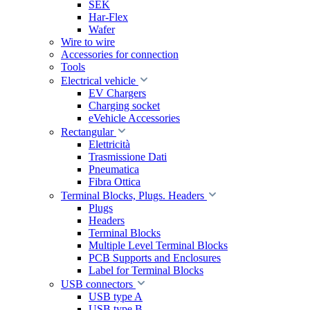
SEK
Har-Flex
Wafer
Wire to wire
Accessories for connection
Tools
Electrical vehicle
EV Chargers
Charging socket
eVehicle Accessories
Rectangular
Elettricità
Trasmissione Dati
Pneumatica
Fibra Ottica
Terminal Blocks, Plugs. Headers
Plugs
Headers
Terminal Blocks
Multiple Level Terminal Blocks
PCB Supports and Enclosures
Label for Terminal Blocks
USB connectors
USB type A
USB type B