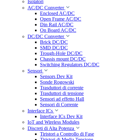
Isolatori
AC/DC Converter
Enclosed AC/DC
Open Frame AC/DC
Din Rail AC/DC
On Board AC/DC
DC/DC Converter
Brick DC/DC
SMD DC/DC
Trough-Hole DC/DC
Chassis mount DC/DC
Switching Regulators DC/DC
Sensori
Sensors Dev Kit
Sonde Rogowski
Trasduttori di corrente
Trasduttori di tensione
Sensori ad effetto Hall
Sensori di Corrente
Interface ICs
Interface ICs Dev Kit
IoT and Wireless Modules
Discreti di Alta Potenza
Tiristori a Controllo di Fase
Tiristori di Media Tensione