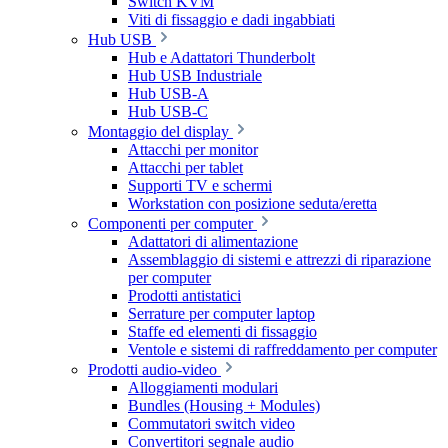
Switch KVM
Viti di fissaggio e dadi ingabbiati
Hub USB
Hub e Adattatori Thunderbolt
Hub USB Industriale
Hub USB-A
Hub USB-C
Montaggio del display
Attacchi per monitor
Attacchi per tablet
Supporti TV e schermi
Workstation con posizione seduta/eretta
Componenti per computer
Adattatori di alimentazione
Assemblaggio di sistemi e attrezzi di riparazione
per computer
Prodotti antistatici
Serrature per computer laptop
Staffe ed elementi di fissaggio
Ventole e sistemi di raffreddamento per computer
Prodotti audio-video
Alloggiamenti modulari
Bundles (Housing + Modules)
Commutatori switch video
Convertitori segnale audio