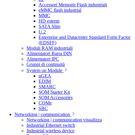
Accessori Memorie Flash industriali
eMMC flash industrial
MMC
HD esterni
SATA Slim
U.2
Enterprise and Datacenter Standard Form Factor
(EDSFF)
Moduli RAM industriali
Alimentatori Barra DIN
Alimentatori IPC
Gruppi di continuità
System on Module
uGEA
EDIM
SMARC
SOM Starter Kit
SOM Accessories
COMe
SBC
Networking | communication
Networking | communication visualizza
Industrial Ethernet switch
Industrial wireless device