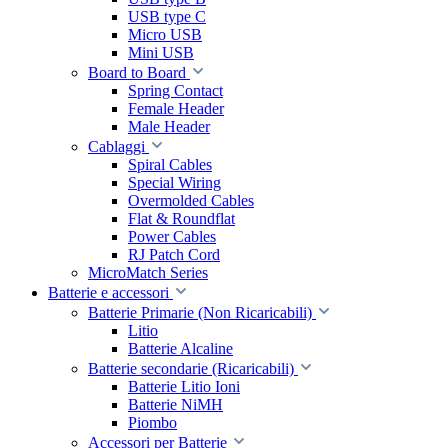
USB type C
Micro USB
Mini USB
Board to Board
Spring Contact
Female Header
Male Header
Cablaggi
Spiral Cables
Special Wiring
Overmolded Cables
Flat & Roundflat
Power Cables
RJ Patch Cord
MicroMatch Series
Batterie e accessori
Batterie Primarie (Non Ricaricabili)
Litio
Batterie Alcaline
Batterie secondarie (Ricaricabili)
Batterie Litio Ioni
Batterie NiMH
Piombo
Accessori per Batterie