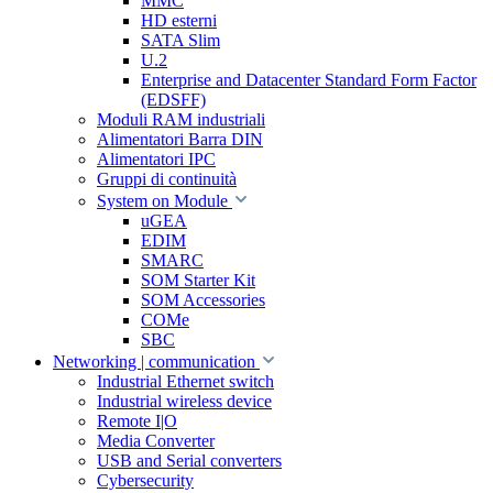
MMC
HD esterni
SATA Slim
U.2
Enterprise and Datacenter Standard Form Factor
(EDSFF)
Moduli RAM industriali
Alimentatori Barra DIN
Alimentatori IPC
Gruppi di continuità
System on Module
uGEA
EDIM
SMARC
SOM Starter Kit
SOM Accessories
COMe
SBC
Networking | communication
Industrial Ethernet switch
Industrial wireless device
Remote I|O
Media Converter
USB and Serial converters
Cybersecurity