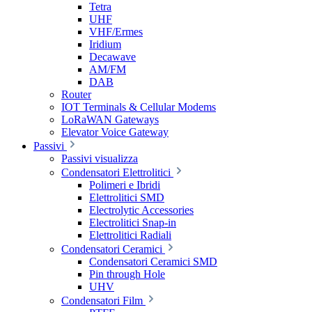
Tetra
UHF
VHF/Ermes
Iridium
Decawave
AM/FM
DAB
Router
IOT Terminals & Cellular Modems
LoRaWAN Gateways
Elevator Voice Gateway
Passivi
Passivi visualizza
Condensatori Elettrolitici
Polimeri e Ibridi
Elettrolitici SMD
Electrolytic Accessories
Electrolitici Snap-in
Elettrolitici Radiali
Condensatori Ceramici
Condensatori Ceramici SMD
Pin through Hole
UHV
Condensatori Film