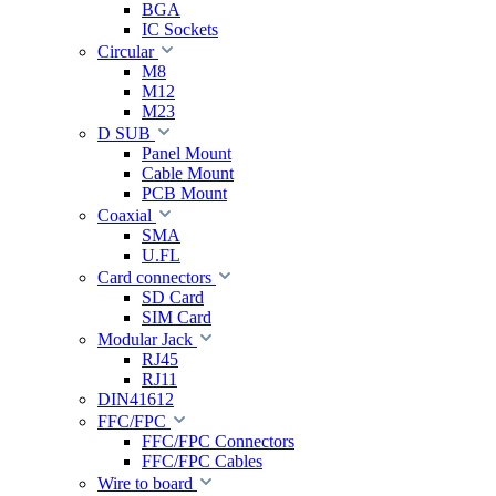
BGA
IC Sockets
Circular
M8
M12
M23
D SUB
Panel Mount
Cable Mount
PCB Mount
Coaxial
SMA
U.FL
Card connectors
SD Card
SIM Card
Modular Jack
RJ45
RJ11
DIN41612
FFC/FPC
FFC/FPC Connectors
FFC/FPC Cables
Wire to board