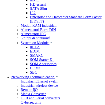
MMC
HD esterni
SATA Slim
U.2
Enterprise and Datacenter Standard Form Factor
(EDSFF)
Moduli RAM industriali
Alimentatori Barra DIN
Alimentatori IPC
Gruppi di continuità
System on Module
uGEA
EDIM
SMARC
SOM Starter Kit
SOM Accessories
COMe
SBC
Networking | communication
Industrial Ethernet switch
Industrial wireless device
Remote I|O
Media Converter
USB and Serial converters
Cybersecurity