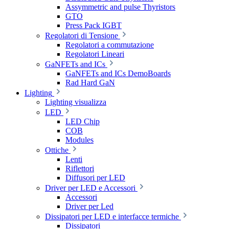
Assymmetric and pulse Thyristors
GTO
Press Pack IGBT
Regolatori di Tensione
Regolatori a commutazione
Regolatori Lineari
GaNFETs and ICs
GaNFETs and ICs DemoBoards
Rad Hard GaN
Lighting
Lighting visualizza
LED
LED Chip
COB
Modules
Ottiche
Lenti
Riflettori
Diffusori per LED
Driver per LED e Accessori
Accessori
Driver per Led
Dissipatori per LED e interfacce termiche
Dissipatori