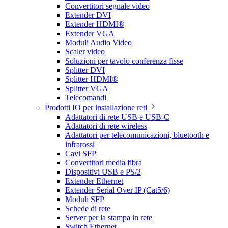
Convertitori segnale video
Extender DVI
Extender HDMI®
Extender VGA
Moduli Audio Video
Scaler video
Soluzioni per tavolo conferenza fisse
Splitter DVI
Splitter HDMI®
Splitter VGA
Telecomandi
Prodotti IO per installazione reti
Adattatori di rete USB e USB-C
Adattatori di rete wireless
Adattatori per telecomunicazioni, bluetooth e
infrarossi
Cavi SFP
Convertitori media fibra
Dispositivi USB e PS/2
Extender Ethernet
Extender Serial Over IP (Cat5/6)
Moduli SFP
Schede di rete
Server per la stampa in rete
Switch Ethernet