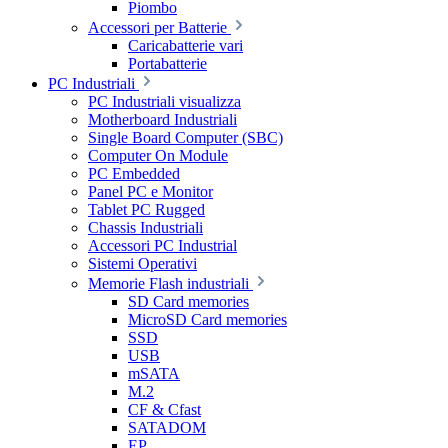
Piombo
Accessori per Batterie
Caricabatterie vari
Portabatterie
PC Industriali
PC Industriali visualizza
Motherboard Industriali
Single Board Computer (SBC)
Computer On Module
PC Embedded
Panel PC e Monitor
Tablet PC Rugged
Chassis Industriali
Accessori PC Industrial
Sistemi Operativi
Memorie Flash industriali
SD Card memories
MicroSD Card memories
SSD
USB
mSATA
M.2
CF & Cfast
SATADOM
EP