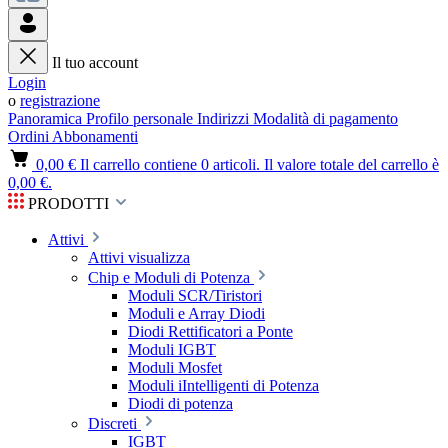
Il tuo account
Login
o
registrazione
Panoramica
Profilo personale
Indirizzi
Modalità di pagamento
Ordini
Abbonamenti
0,00 €
Il carrello contiene 0 articoli. Il valore totale del carrello è
0,00 €.
PRODOTTI
Attivi
Attivi visualizza
Chip e Moduli di Potenza
Moduli SCR/Tiristori
Moduli e Array Diodi
Diodi Rettificatori a Ponte
Moduli IGBT
Moduli Mosfet
Moduli iIntelligenti di Potenza
Diodi di potenza
Discreti
IGBT