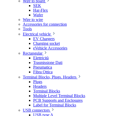
Wire to board
SEK
Har-Flex
Wafer
Wire to wire
Accessories for connection
Tools
Electrical vehicle
EV Chargers
Charging socket
eVehicle Accessories
Rectangular
Elettricità
Trasmissione Dati
Pneumatica
Fibra Ottica
Terminal Blocks, Plugs. Headers
Plugs
Headers
Terminal Blocks
Multiple Level Terminal Blocks
PCB Supports and Enclosures
Label for Terminal Blocks
USB connectors
USB type A