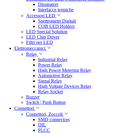
Dissipatori
Interfacce termiche
Accessori LED
Spettrometri Digitali
COB LED Holders
LED Special Solution
LED Chip Driver
Filtri per LED
Elettromeccanici
Relay
Industrial Relay
Power Relay
High Power Metering Relay
Automotive Relay
Signal Relay
High Voltage Devices Relay
Relay Socket
Buzzer
Switch | Push Button
Connettori
Connettori, Zoccoli
SMD connectors
DIL
PLCC