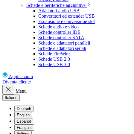
Schede e periferiche aggiuntive
Adattatori audio USB
Convertitori ed extender USB
Espansione e conversione slot
Schede audio e video
Schede controller IDE
Schede controller SATA
Schede e adattatori paralleli
Schede e adattatori seriali
Schede FireWire
Schede USB 2.0
Schede USB 3.0
Applicazioni
Diventa cliente
Menu
Italiano
Deutsch
English
Español
Français
Italiano