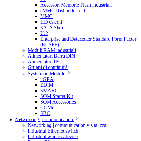
Accessori Memorie Flash industriali
eMMC flash industrial
MMC
HD esterni
SATA Slim
U.2
Enterprise and Datacenter Standard Form Factor
(EDSFF)
Moduli RAM industriali
Alimentatori Barra DIN
Alimentatori IPC
Gruppi di continuità
System on Module
uGEA
EDIM
SMARC
SOM Starter Kit
SOM Accessories
COMe
SBC
Networking | communication
Networking | communication visualizza
Industrial Ethernet switch
Industrial wireless device