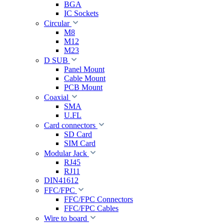
BGA
IC Sockets
Circular
M8
M12
M23
D SUB
Panel Mount
Cable Mount
PCB Mount
Coaxial
SMA
U.FL
Card connectors
SD Card
SIM Card
Modular Jack
RJ45
RJ11
DIN41612
FFC/FPC
FFC/FPC Connectors
FFC/FPC Cables
Wire to board