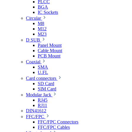
PLCC
BGA
IC Sockets
Circular
M8
M12
M23
D SUB
Panel Mount
Cable Mount
PCB Mount
Coaxial
SMA
U.FL
Card connectors
SD Card
SIM Card
Modular Jack
RJ45
RJ11
DIN41612
FFC/FPC
FFC/FPC Connectors
FFC/FPC Cables