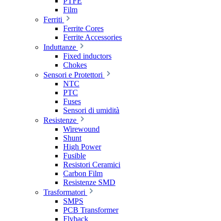
PTFE
Film
Ferriti
Ferrite Cores
Ferrite Accessories
Induttanze
Fixed inductors
Chokes
Sensori e Protettori
NTC
PTC
Fuses
Sensori di umidità
Resistenze
Wirewound
Shunt
High Power
Fusible
Resistori Ceramici
Carbon Film
Resistenze SMD
Trasformatori
SMPS
PCB Transformer
Flyback