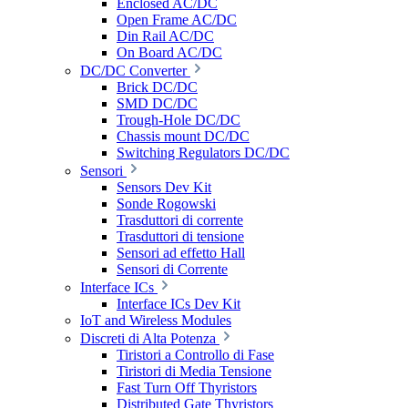
Enclosed AC/DC
Open Frame AC/DC
Din Rail AC/DC
On Board AC/DC
DC/DC Converter
Brick DC/DC
SMD DC/DC
Trough-Hole DC/DC
Chassis mount DC/DC
Switching Regulators DC/DC
Sensori
Sensors Dev Kit
Sonde Rogowski
Trasduttori di corrente
Trasduttori di tensione
Sensori ad effetto Hall
Sensori di Corrente
Interface ICs
Interface ICs Dev Kit
IoT and Wireless Modules
Discreti di Alta Potenza
Tiristori a Controllo di Fase
Tiristori di Media Tensione
Fast Turn Off Thyristors
Distributed Gate Thyristors