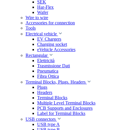
SEK
Har-Flex
Wafer
Wire to wire
Accessories for connection
Tools
Electrical vehicle
EV Chargers
Charging socket
eVehicle Accessories
Rectangular
Elettricità
Trasmissione Dati
Pneumatica
Fibra Ottica
Terminal Blocks, Plugs. Headers
Plugs
Headers
Terminal Blocks
Multiple Level Terminal Blocks
PCB Supports and Enclosures
Label for Terminal Blocks
USB connectors
USB type A
USB type B