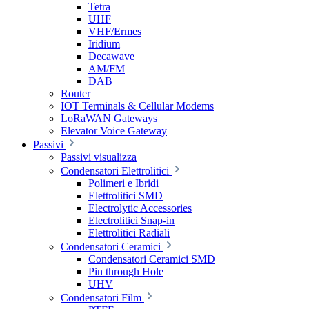
Tetra
UHF
VHF/Ermes
Iridium
Decawave
AM/FM
DAB
Router
IOT Terminals & Cellular Modems
LoRaWAN Gateways
Elevator Voice Gateway
Passivi
Passivi visualizza
Condensatori Elettrolitici
Polimeri e Ibridi
Elettrolitici SMD
Electrolytic Accessories
Electrolitici Snap-in
Elettrolitici Radiali
Condensatori Ceramici
Condensatori Ceramici SMD
Pin through Hole
UHV
Condensatori Film