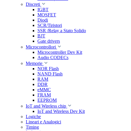
Discreti
IGBT
MOSFET
Diodi
SCR/Tiristori
SSR /Relay a Stato Solido
BJT
Gate drivers
Microcontrollori
Microcontroller Dev Kit
Audio CODECs
Memorie
NOR Flash
NAND Flash
RAM
DDR
eMMC
FRAM
EEPROM
IoT and Wireless chip
IoT and Wireless Dev Kit
Logiche
Lineari e Analogici
Timing