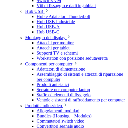
Switch KVM
Viti di fissaggio e dadi ingabbiati
Hub USB
Hub e Adattatori Thunderbolt
Hub USB Industriale
Hub USB-A
Hub USB-C
Montaggio del display
Attacchi per monitor
Attacchi per tablet
Supporti TV e schermi
Workstation con posizione seduta/eretta
Componenti per computer
Adattatori di alimentazione
Assemblaggio di sistemi e attrezzi di riparazione
per computer
Prodotti antistatici
Serrature per computer laptop
Staffe ed elementi di fissaggio
Ventole e sistemi di raffreddamento per computer
Prodotti audio-video
Alloggiamenti modulari
Bundles (Housing + Modules)
Commutatori switch video
Convertitori segnale audio