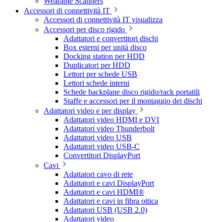
Wearable Scanners
Accessori di connettività IT
Accessori di connettività IT visualizza
Accessori per disco rigido
Adattatori e convertitori dischi
Box esterni per unità disco
Docking station per HDD
Duplicatori per HDD
Lettori per schede USB
Lettori schede interni
Schede backplane disco rigido/rack portatili
Staffe e accessori per il montaggio dei dischi
Adattatori video e per display
Adattatori video HDMI e DVI
Adattatori video Thunderbolt
Adattatori video USB
Adattatori video USB-C
Convertitori DisplayPort
Cavi
Adattatori cavo di rete
Adattatori e cavi DisplayPort
Adattatori e cavi HDMI®
Adattatori e cavi in fibra ottica
Adattatori USB (USB 2.0)
Adattatori video