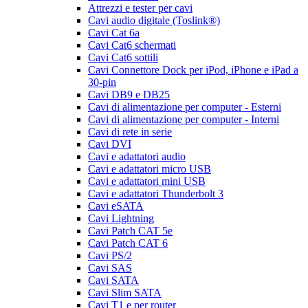
Attrezzi e tester per cavi
Cavi audio digitale (Toslink®)
Cavi Cat 6a
Cavi Cat6 schermati
Cavi Cat6 sottili
Cavi Connettore Dock per iPod, iPhone e iPad a
30-pin
Cavi DB9 e DB25
Cavi di alimentazione per computer - Esterni
Cavi di alimentazione per computer - Interni
Cavi di rete in serie
Cavi DVI
Cavi e adattatori audio
Cavi e adattatori micro USB
Cavi e adattatori mini USB
Cavi e adattatori Thunderbolt 3
Cavi eSATA
Cavi Lightning
Cavi Patch CAT 5e
Cavi Patch CAT 6
Cavi PS/2
Cavi SAS
Cavi SATA
Cavi Slim SATA
Cavi T1 e per router