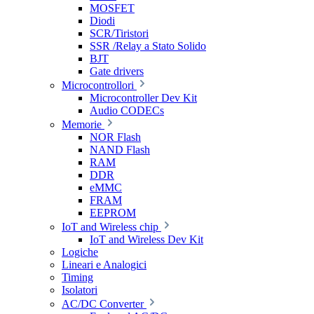
MOSFET
Diodi
SCR/Tiristori
SSR /Relay a Stato Solido
BJT
Gate drivers
Microcontrollori
Microcontroller Dev Kit
Audio CODECs
Memorie
NOR Flash
NAND Flash
RAM
DDR
eMMC
FRAM
EEPROM
IoT and Wireless chip
IoT and Wireless Dev Kit
Logiche
Lineari e Analogici
Timing
Isolatori
AC/DC Converter