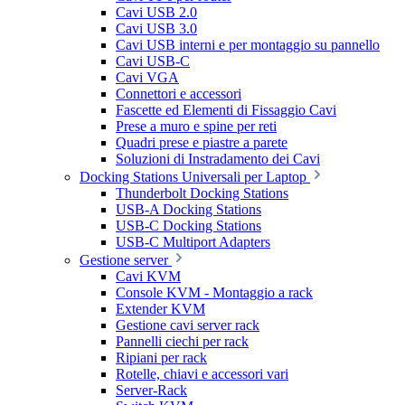
Cavi USB 2.0
Cavi USB 3.0
Cavi USB interni e per montaggio su pannello
Cavi USB-C
Cavi VGA
Connettori e accessori
Fascette ed Elementi di Fissaggio Cavi
Prese a muro e spine per reti
Quadri prese e piastre a parete
Soluzioni di Instradamento dei Cavi
Docking Stations Universali per Laptop
Thunderbolt Docking Stations
USB-A Docking Stations
USB-C Docking Stations
USB-C Multiport Adapters
Gestione server
Cavi KVM
Console KVM - Montaggio a rack
Extender KVM
Gestione cavi server rack
Pannelli ciechi per rack
Ripiani per rack
Rotelle, chiavi e accessori vari
Server-Rack