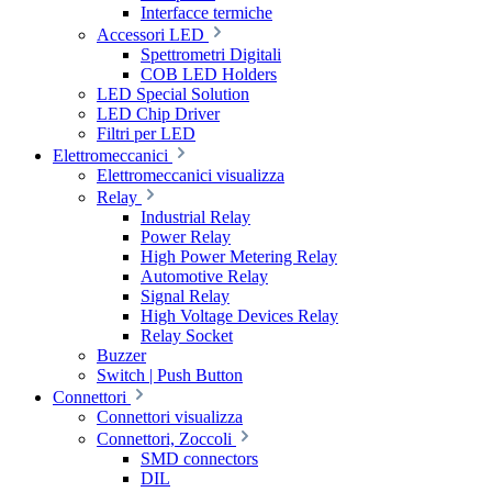
Interfacce termiche
Accessori LED
Spettrometri Digitali
COB LED Holders
LED Special Solution
LED Chip Driver
Filtri per LED
Elettromeccanici
Elettromeccanici visualizza
Relay
Industrial Relay
Power Relay
High Power Metering Relay
Automotive Relay
Signal Relay
High Voltage Devices Relay
Relay Socket
Buzzer
Switch | Push Button
Connettori
Connettori visualizza
Connettori, Zoccoli
SMD connectors
DIL