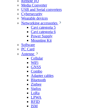
Remote I|O
Media Converter
USB and Serial converters
Cybersecurity
Wearable devices
Networking accessories
Cavi categoria 5
Cavi categoria 6
Power Supply
Mounting Kit
Software
PC Card
Antenne
Cellular
WiFi
GNSS
Combo
Adapter cables
Bluetooth
Zigbee
Sigfox
LoRa
LPWA
RFID
ISM