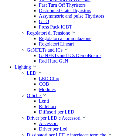
Fast Turn Off Thyristors
Distributed Gate Thyristors
Assymmetric and pulse Thyristors
GTO
Press Pack IGBT
Regolatori di Tensione
Regolatori a commutazione
Regolatori Lineari
GaNFETs and ICs
GaNFETs and ICs DemoBoards
Rad Hard GaN
Lighting
LED
LED Chip
COB
Modules
Ottiche
Lenti
Riflettori
Diffusori per LED
Driver per LED e Accessori
Accessori
Driver per Led
Dissipatori per LED e interfacce termiche