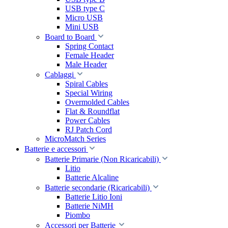
USB type C
Micro USB
Mini USB
Board to Board
Spring Contact
Female Header
Male Header
Cablaggi
Spiral Cables
Special Wiring
Overmolded Cables
Flat & Roundflat
Power Cables
RJ Patch Cord
MicroMatch Series
Batterie e accessori
Batterie Primarie (Non Ricaricabili)
Litio
Batterie Alcaline
Batterie secondarie (Ricaricabili)
Batterie Litio Ioni
Batterie NiMH
Piombo
Accessori per Batterie