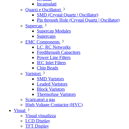
Incapsulati
Quarzi e Oscillatori
SMD (Crystal Quartz | Oscillator)
Pin through Hole (Crystal Quartz | Oscillator)
Supercap
Supercap Modules
Supercaps
EMC Components
LC, RC Networks
Feedthrough Capacitors
Power Line Filters
IEC Inlet Filters
Chip Beads
Varistori
SMD Varistors
Leaded Varistors
Block Varistors
Thermofuse Varistors
Scaricatori a gas
High Voltage Contactor (HVC)
Visual
Visual visualizza
LCD Display
TFT Display