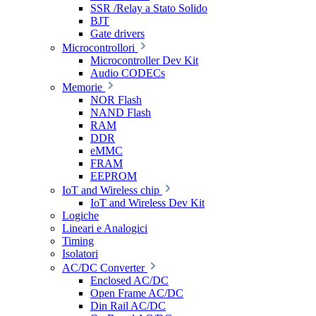
SSR /Relay a Stato Solido
BJT
Gate drivers
Microcontrollori
Microcontroller Dev Kit
Audio CODECs
Memorie
NOR Flash
NAND Flash
RAM
DDR
eMMC
FRAM
EEPROM
IoT and Wireless chip
IoT and Wireless Dev Kit
Logiche
Lineari e Analogici
Timing
Isolatori
AC/DC Converter
Enclosed AC/DC
Open Frame AC/DC
Din Rail AC/DC