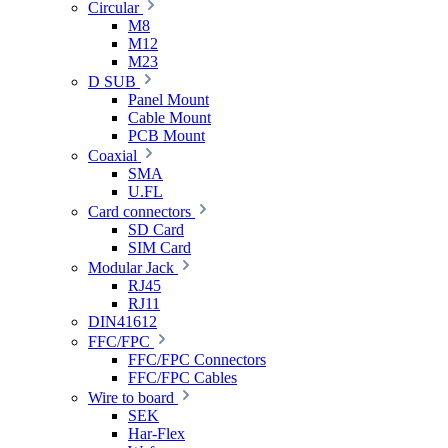
Circular
M8
M12
M23
D SUB
Panel Mount
Cable Mount
PCB Mount
Coaxial
SMA
U.FL
Card connectors
SD Card
SIM Card
Modular Jack
RJ45
RJ11
DIN41612
FFC/FPC
FFC/FPC Connectors
FFC/FPC Cables
Wire to board
SEK
Har-Flex