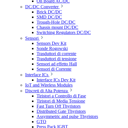
On Board AC/DC
DC/DC Converter
Brick DC/DC
SMD DC/DC
Trough-Hole DC/DC
Chassis mount DC/DC
Switching Regulators DC/DC
Sensori
Sensors Dev Kit
Sonde Rogowski
Trasduttori di corrente
Trasduttori di tensione
Sensori ad effetto Hall
Sensori di Corrente
Interface ICs
Interface ICs Dev Kit
IoT and Wireless Modules
Discreti di Alta Potenza
Tiristori a Controllo di Fase
Tiristori di Media Tensione
Fast Turn Off Thyristors
Distributed Gate Thyristors
Assymmetric and pulse Thyristors
GTO
Press Pack IGBT