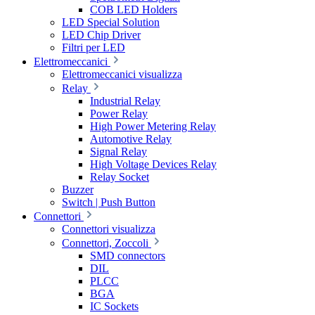
COB LED Holders
LED Special Solution
LED Chip Driver
Filtri per LED
Elettromeccanici
Elettromeccanici visualizza
Relay
Industrial Relay
Power Relay
High Power Metering Relay
Automotive Relay
Signal Relay
High Voltage Devices Relay
Relay Socket
Buzzer
Switch | Push Button
Connettori
Connettori visualizza
Connettori, Zoccoli
SMD connectors
DIL
PLCC
BGA
IC Sockets