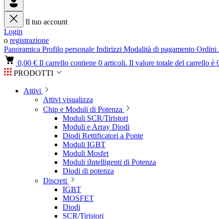
Il tuo account
Login
o
registrazione
Panoramica
Profilo personale
Indirizzi
Modalità di pagamento
Ordini
0,00 €
Il carrello contiene 0 articoli. Il valore totale del carrello è 
PRODOTTI
Attivi
Attivi visualizza
Chip e Moduli di Potenza
Moduli SCR/Tiristori
Moduli e Array Diodi
Diodi Rettificatori a Ponte
Moduli IGBT
Moduli Mosfet
Moduli iIntelligenti di Potenza
Diodi di potenza
Discreti
IGBT
MOSFET
Diodi
SCR/Tiristori