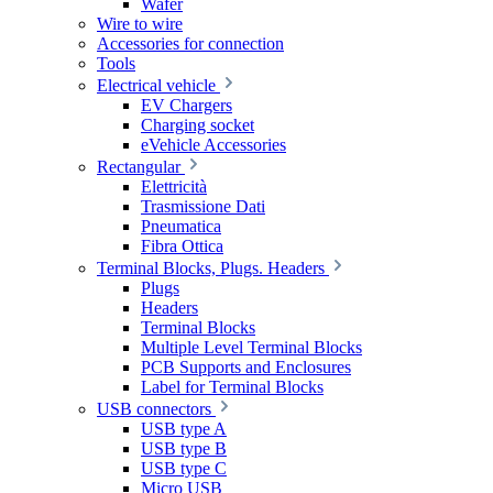
Wafer
Wire to wire
Accessories for connection
Tools
Electrical vehicle
EV Chargers
Charging socket
eVehicle Accessories
Rectangular
Elettricità
Trasmissione Dati
Pneumatica
Fibra Ottica
Terminal Blocks, Plugs. Headers
Plugs
Headers
Terminal Blocks
Multiple Level Terminal Blocks
PCB Supports and Enclosures
Label for Terminal Blocks
USB connectors
USB type A
USB type B
USB type C
Micro USB