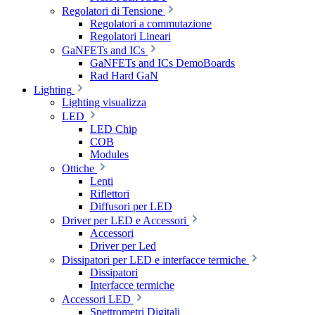
Regolatori di Tensione
Regolatori a commutazione
Regolatori Lineari
GaNFETs and ICs
GaNFETs and ICs DemoBoards
Rad Hard GaN
Lighting
Lighting visualizza
LED
LED Chip
COB
Modules
Ottiche
Lenti
Riflettori
Diffusori per LED
Driver per LED e Accessori
Accessori
Driver per Led
Dissipatori per LED e interfacce termiche
Dissipatori
Interfacce termiche
Accessori LED
Spettrometri Digitali