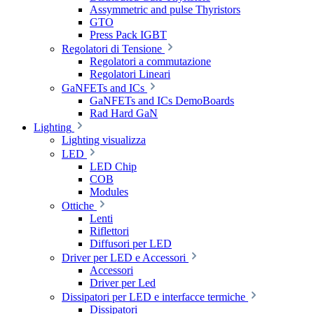
Assymmetric and pulse Thyristors
GTO
Press Pack IGBT
Regolatori di Tensione
Regolatori a commutazione
Regolatori Lineari
GaNFETs and ICs
GaNFETs and ICs DemoBoards
Rad Hard GaN
Lighting
Lighting visualizza
LED
LED Chip
COB
Modules
Ottiche
Lenti
Riflettori
Diffusori per LED
Driver per LED e Accessori
Accessori
Driver per Led
Dissipatori per LED e interfacce termiche
Dissipatori