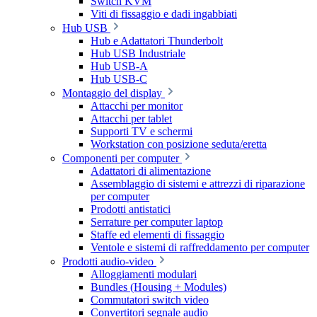
Switch KVM
Viti di fissaggio e dadi ingabbiati
Hub USB
Hub e Adattatori Thunderbolt
Hub USB Industriale
Hub USB-A
Hub USB-C
Montaggio del display
Attacchi per monitor
Attacchi per tablet
Supporti TV e schermi
Workstation con posizione seduta/eretta
Componenti per computer
Adattatori di alimentazione
Assemblaggio di sistemi e attrezzi di riparazione
per computer
Prodotti antistatici
Serrature per computer laptop
Staffe ed elementi di fissaggio
Ventole e sistemi di raffreddamento per computer
Prodotti audio-video
Alloggiamenti modulari
Bundles (Housing + Modules)
Commutatori switch video
Convertitori segnale audio