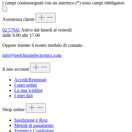
i campi contrassegnati con un asterisco (*) sono campi obbligatori
Assistenza clienti
02 57941
Attivo dal lunedi al venerdì
dalle 9.00 alle 17.00
Oppure tramite il nostro modulo di contatto
.
info@melchionielectronics.com
Il mio account
Accedi/Registrati
I miei ordini
La mia wishlist
I miei dati
Shop online
Spedizione e Resi
Metodi di pagamento
Termini e Condizioni