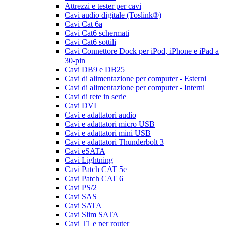
Attrezzi e tester per cavi
Cavi audio digitale (Toslink®)
Cavi Cat 6a
Cavi Cat6 schermati
Cavi Cat6 sottili
Cavi Connettore Dock per iPod, iPhone e iPad a
30-pin
Cavi DB9 e DB25
Cavi di alimentazione per computer - Esterni
Cavi di alimentazione per computer - Interni
Cavi di rete in serie
Cavi DVI
Cavi e adattatori audio
Cavi e adattatori micro USB
Cavi e adattatori mini USB
Cavi e adattatori Thunderbolt 3
Cavi eSATA
Cavi Lightning
Cavi Patch CAT 5e
Cavi Patch CAT 6
Cavi PS/2
Cavi SAS
Cavi SATA
Cavi Slim SATA
Cavi T1 e per router