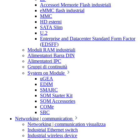
Accessori Memorie Flash industriali
eMMC flash industrial
MMC
HD esterni
SATA Slim
U.2
Enterprise and Datacenter Standard Form Factor
(EDSFF)
Moduli RAM industriali
Alimentatori Barra DIN
Alimentatori IPC
Gruppi di continuità
System on Module
uGEA
EDIM
SMARC
SOM Starter Kit
SOM Accessories
COMe
SBC
Networking | communication
Networking | communication visualizza
Industrial Ethernet switch
Industrial wireless device