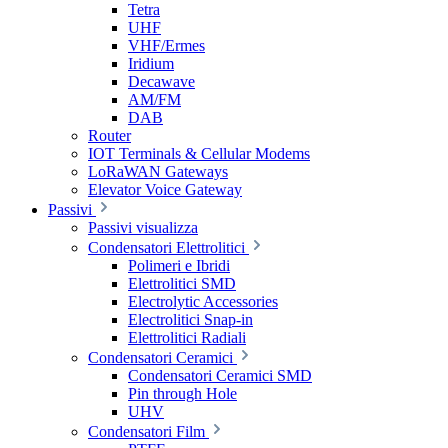
Tetra
UHF
VHF/Ermes
Iridium
Decawave
AM/FM
DAB
Router
IOT Terminals & Cellular Modems
LoRaWAN Gateways
Elevator Voice Gateway
Passivi
Passivi visualizza
Condensatori Elettrolitici
Polimeri e Ibridi
Elettrolitici SMD
Electrolytic Accessories
Electrolitici Snap-in
Elettrolitici Radiali
Condensatori Ceramici
Condensatori Ceramici SMD
Pin through Hole
UHV
Condensatori Film