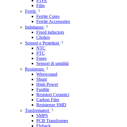
PTFE
Film
Ferriti
Ferrite Cores
Ferrite Accessories
Induttanze
Fixed inductors
Chokes
Sensori e Protettori
NTC
PTC
Fuses
Sensori di umidità
Resistenze
Wirewound
Shunt
High Power
Fusible
Resistori Ceramici
Carbon Film
Resistenze SMD
Trasformatori
SMPS
PCB Transformer
Flyback