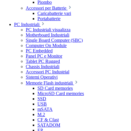
Piombo
Accessori per Batterie
Caricabatterie vari
Portabatterie
PC Industriali
PC Industriali visualizza
Motherboard Industriali
Single Board Computer (SBC)
Computer On Module
PC Embedded
Panel PC e Monitor
Tablet PC Rugged
Chassis Industriali
Accessori PC Industrial
Sistemi Operativi
Memorie Flash industriali
SD Card memories
MicroSD Card memories
SSD
USB
mSATA
M.2
CF & Cfast
SATADOM
EP