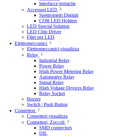
Interfacce termiche
Accessori LED
Spettrometri Digitali
COB LED Holders
LED Special Solution
LED Chip Driver
Filtri per LED
Elettromeccanici
Elettromeccanici visualizza
Relay
Industrial Relay
Power Relay
High Power Metering Relay
Automotive Relay
Signal Relay
High Voltage Devices Relay
Relay Socket
Buzzer
Switch | Push Button
Connettori
Connettori visualizza
Connettori, Zoccoli
SMD connectors
DIL