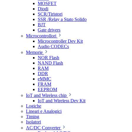
MOSFET
Diodi
SCR/Tiristori
SSR /Relay a Stato Solido
BJT
Gate drivers
Microcontrollori
Microcontroller Dev Kit
Audio CODECs
Memorie
NOR Flash
NAND Flash
RAM
DDR
eMMC
FRAM
EEPROM
IoT and Wireless chip
IoT and Wireless Dev Kit
Logiche
Lineari e Analogici
Timing
Isolatori
AC/DC Converter