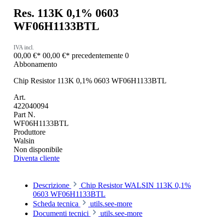
Res. 113K 0,1% 0603
WF06H1133BTL
IVA incl.
00,00 €*
00,00 €*
precedentemente 0
Abbonamento
Chip Resistor 113K 0,1% 0603 WF06H1133BTL
Art.
422040094
Part N.
WF06H1133BTL
Produttore
Walsin
Non disponibile
Diventa cliente
Descrizione
Chip Resistor WALSIN 113K 0,1%
0603 WF06H1133BTL
Scheda tecnica
utils.see-more
Documenti tecnici
utils.see-more