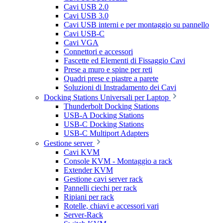
Cavi USB 2.0
Cavi USB 3.0
Cavi USB interni e per montaggio su pannello
Cavi USB-C
Cavi VGA
Connettori e accessori
Fascette ed Elementi di Fissaggio Cavi
Prese a muro e spine per reti
Quadri prese e piastre a parete
Soluzioni di Instradamento dei Cavi
Docking Stations Universali per Laptop
Thunderbolt Docking Stations
USB-A Docking Stations
USB-C Docking Stations
USB-C Multiport Adapters
Gestione server
Cavi KVM
Console KVM - Montaggio a rack
Extender KVM
Gestione cavi server rack
Pannelli ciechi per rack
Ripiani per rack
Rotelle, chiavi e accessori vari
Server-Rack