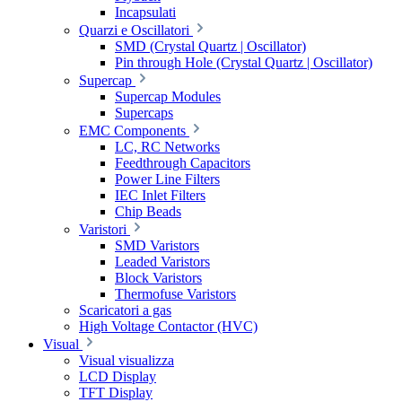
Incapsulati
Quarzi e Oscillatori
SMD (Crystal Quartz | Oscillator)
Pin through Hole (Crystal Quartz | Oscillator)
Supercap
Supercap Modules
Supercaps
EMC Components
LC, RC Networks
Feedthrough Capacitors
Power Line Filters
IEC Inlet Filters
Chip Beads
Varistori
SMD Varistors
Leaded Varistors
Block Varistors
Thermofuse Varistors
Scaricatori a gas
High Voltage Contactor (HVC)
Visual
Visual visualizza
LCD Display
TFT Display