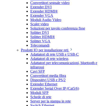
Convertitori segnale video
Extender DVI
Extender HDMI®
Extender VGA
Moduli Audio Video
Scaler video
Soluzioni per tavolo conferenza fisse
Splitter DVI
Splitter HDMI®
Splitter VGA
Telecomandi
Prodotti IO per installazione reti
Adattatori di rete USB e USB-C
Adattatori di rete wireless
Adattatori per telecomunicazioni, bluetooth e
infrarossi
Cavi SFP
Convertitori media fibra
Dispositivi USB e PS/2
Extender Ethernet
Extender Serial Over IP (Cat5/6)
Moduli SFP
Schede di rete
Server per la stampa in rete
Switch Ethernet