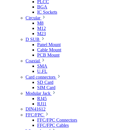
PLCC
BGA
IC Sockets
Circular
M8
M12
M23
D SUB
Panel Mount
Cable Mount
PCB Mount
Coaxial
SMA
U.FL
Card connectors
SD Card
SIM Card
Modular Jack
RJ45
RJ11
DIN41612
FFC/FPC
FFC/FPC Connectors
FFC/FPC Cables