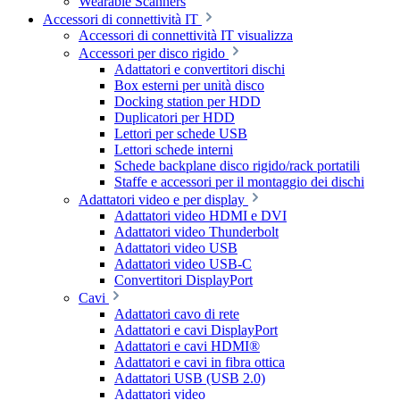
Wearable Scanners
Accessori di connettività IT
Accessori di connettività IT visualizza
Accessori per disco rigido
Adattatori e convertitori dischi
Box esterni per unità disco
Docking station per HDD
Duplicatori per HDD
Lettori per schede USB
Lettori schede interni
Schede backplane disco rigido/rack portatili
Staffe e accessori per il montaggio dei dischi
Adattatori video e per display
Adattatori video HDMI e DVI
Adattatori video Thunderbolt
Adattatori video USB
Adattatori video USB-C
Convertitori DisplayPort
Cavi
Adattatori cavo di rete
Adattatori e cavi DisplayPort
Adattatori e cavi HDMI®
Adattatori e cavi in fibra ottica
Adattatori USB (USB 2.0)
Adattatori video