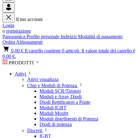
Il tuo account
Login
o
registrazione
Panoramica
Profilo personale
Indirizzi
Modalità di pagamento
Ordini
Abbonamenti
0,00 €
Il carrello contiene 0 articoli. Il valore totale del carrello è
0,00 €.
PRODOTTI
Attivi
Attivi visualizza
Chip e Moduli di Potenza
Moduli SCR/Tiristori
Moduli e Array Diodi
Diodi Rettificatori a Ponte
Moduli IGBT
Moduli Mosfet
Moduli iIntelligenti di Potenza
Diodi di potenza
Discreti
IGBT