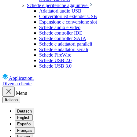
Schede e periferiche aggiuntive
Adattatori audio USB
Convertitori ed extender USB
Espansione e conversione slot
Schede audio e video
Schede controller IDE
Schede controller SATA
Schede e adattatori paralleli
Schede e adattatori seriali
Schede FireWire
Schede USB 2.0
Schede USB 3.0
Applicazioni
Diventa cliente
Menu
Italiano
Deutsch
English
Español
Français
Italiano