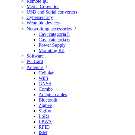
Remote I|O
Media Converter
USB and Serial converters
Cybersecurity
Wearable devices
Networking accessories
Cavi categoria 5
Cavi categoria 6
Power Supply
Mounting Kit
Software
PC Card
Antenne
Cellular
WiFi
GNSS
Combo
Adapter cables
Bluetooth
Zigbee
Sigfox
LoRa
LPWA
RFID
ISM