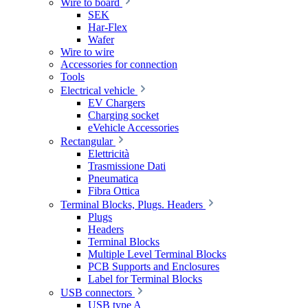
Wire to board
SEK
Har-Flex
Wafer
Wire to wire
Accessories for connection
Tools
Electrical vehicle
EV Chargers
Charging socket
eVehicle Accessories
Rectangular
Elettricità
Trasmissione Dati
Pneumatica
Fibra Ottica
Terminal Blocks, Plugs. Headers
Plugs
Headers
Terminal Blocks
Multiple Level Terminal Blocks
PCB Supports and Enclosures
Label for Terminal Blocks
USB connectors
USB type A