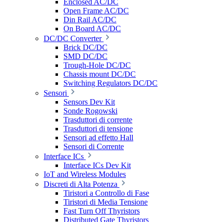
Enclosed AC/DC
Open Frame AC/DC
Din Rail AC/DC
On Board AC/DC
DC/DC Converter
Brick DC/DC
SMD DC/DC
Trough-Hole DC/DC
Chassis mount DC/DC
Switching Regulators DC/DC
Sensori
Sensors Dev Kit
Sonde Rogowski
Trasduttori di corrente
Trasduttori di tensione
Sensori ad effetto Hall
Sensori di Corrente
Interface ICs
Interface ICs Dev Kit
IoT and Wireless Modules
Discreti di Alta Potenza
Tiristori a Controllo di Fase
Tiristori di Media Tensione
Fast Turn Off Thyristors
Distributed Gate Thyristors