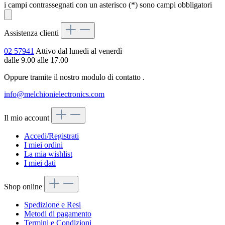
i campi contrassegnati con un asterisco (*) sono campi obbligatori
Assistenza clienti
02 57941
Attivo dal lunedi al venerdì
dalle 9.00 alle 17.00
Oppure tramite il nostro modulo di contatto
.
info@melchionielectronics.com
Il mio account
Accedi/Registrati
I miei ordini
La mia wishlist
I miei dati
Shop online
Spedizione e Resi
Metodi di pagamento
Termini e Condizioni