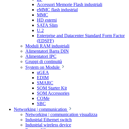
Accessori Memorie Flash industriali
eMMC flash industrial
MMC
HD esterni
SATA Slim
U.2
Enterprise and Datacenter Standard Form Factor
(EDSFF)
Moduli RAM industriali
Alimentatori Barra DIN
Alimentatori IPC
Gruppi di continuità
System on Module
uGEA
EDIM
SMARC
SOM Starter Kit
SOM Accessories
COMe
SBC
Networking | communication
Networking | communication visualizza
Industrial Ethernet switch
Industrial wireless device