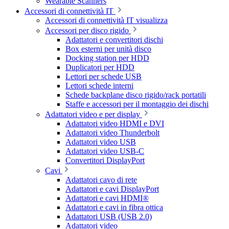
Wearable Scanners
Accessori di connettività IT
Accessori di connettività IT visualizza
Accessori per disco rigido
Adattatori e convertitori dischi
Box esterni per unità disco
Docking station per HDD
Duplicatori per HDD
Lettori per schede USB
Lettori schede interni
Schede backplane disco rigido/rack portatili
Staffe e accessori per il montaggio dei dischi
Adattatori video e per display
Adattatori video HDMI e DVI
Adattatori video Thunderbolt
Adattatori video USB
Adattatori video USB-C
Convertitori DisplayPort
Cavi
Adattatori cavo di rete
Adattatori e cavi DisplayPort
Adattatori e cavi HDMI®
Adattatori e cavi in fibra ottica
Adattatori USB (USB 2.0)
Adattatori video