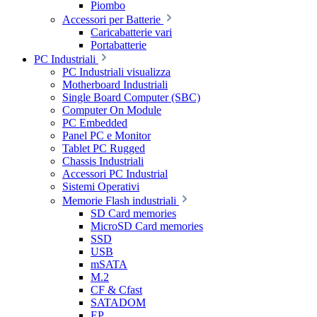
Piombo
Accessori per Batterie
Caricabatterie vari
Portabatterie
PC Industriali
PC Industriali visualizza
Motherboard Industriali
Single Board Computer (SBC)
Computer On Module
PC Embedded
Panel PC e Monitor
Tablet PC Rugged
Chassis Industriali
Accessori PC Industrial
Sistemi Operativi
Memorie Flash industriali
SD Card memories
MicroSD Card memories
SSD
USB
mSATA
M.2
CF & Cfast
SATADOM
EP