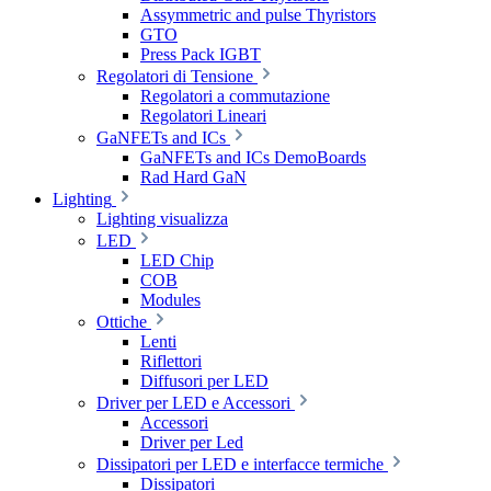
Assymmetric and pulse Thyristors
GTO
Press Pack IGBT
Regolatori di Tensione
Regolatori a commutazione
Regolatori Lineari
GaNFETs and ICs
GaNFETs and ICs DemoBoards
Rad Hard GaN
Lighting
Lighting visualizza
LED
LED Chip
COB
Modules
Ottiche
Lenti
Riflettori
Diffusori per LED
Driver per LED e Accessori
Accessori
Driver per Led
Dissipatori per LED e interfacce termiche
Dissipatori