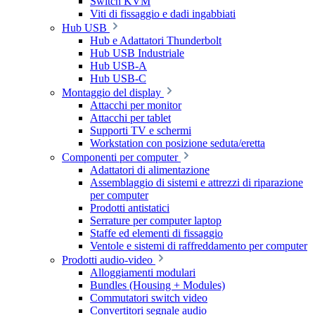
Switch KVM
Viti di fissaggio e dadi ingabbiati
Hub USB
Hub e Adattatori Thunderbolt
Hub USB Industriale
Hub USB-A
Hub USB-C
Montaggio del display
Attacchi per monitor
Attacchi per tablet
Supporti TV e schermi
Workstation con posizione seduta/eretta
Componenti per computer
Adattatori di alimentazione
Assemblaggio di sistemi e attrezzi di riparazione
per computer
Prodotti antistatici
Serrature per computer laptop
Staffe ed elementi di fissaggio
Ventole e sistemi di raffreddamento per computer
Prodotti audio-video
Alloggiamenti modulari
Bundles (Housing + Modules)
Commutatori switch video
Convertitori segnale audio