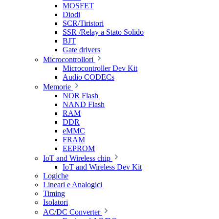
MOSFET
Diodi
SCR/Tiristori
SSR /Relay a Stato Solido
BJT
Gate drivers
Microcontrollori
Microcontroller Dev Kit
Audio CODECs
Memorie
NOR Flash
NAND Flash
RAM
DDR
eMMC
FRAM
EEPROM
IoT and Wireless chip
IoT and Wireless Dev Kit
Logiche
Lineari e Analogici
Timing
Isolatori
AC/DC Converter