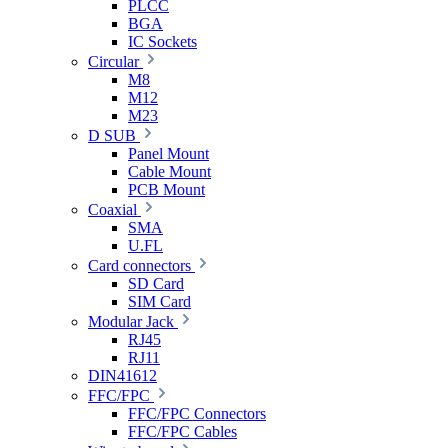
PLCC
BGA
IC Sockets
Circular
M8
M12
M23
D SUB
Panel Mount
Cable Mount
PCB Mount
Coaxial
SMA
U.FL
Card connectors
SD Card
SIM Card
Modular Jack
RJ45
RJ11
DIN41612
FFC/FPC
FFC/FPC Connectors
FFC/FPC Cables