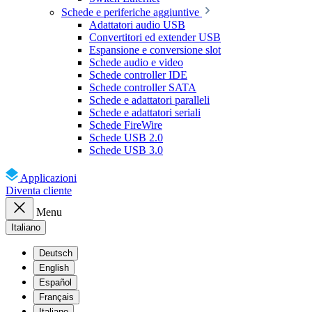
Schede e periferiche aggiuntive
Adattatori audio USB
Convertitori ed extender USB
Espansione e conversione slot
Schede audio e video
Schede controller IDE
Schede controller SATA
Schede e adattatori paralleli
Schede e adattatori seriali
Schede FireWire
Schede USB 2.0
Schede USB 3.0
Applicazioni
Diventa cliente
Menu
Italiano
Deutsch
English
Español
Français
Italiano