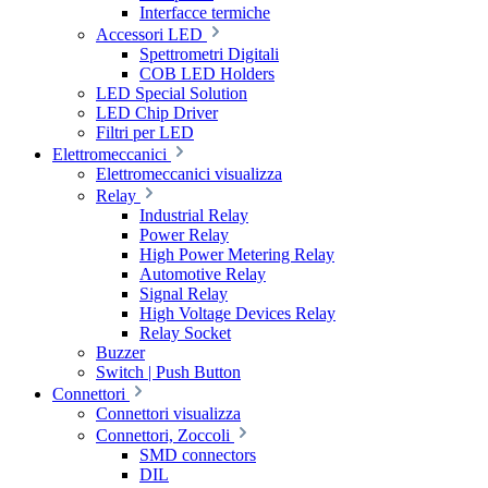
Interfacce termiche
Accessori LED
Spettrometri Digitali
COB LED Holders
LED Special Solution
LED Chip Driver
Filtri per LED
Elettromeccanici
Elettromeccanici visualizza
Relay
Industrial Relay
Power Relay
High Power Metering Relay
Automotive Relay
Signal Relay
High Voltage Devices Relay
Relay Socket
Buzzer
Switch | Push Button
Connettori
Connettori visualizza
Connettori, Zoccoli
SMD connectors
DIL