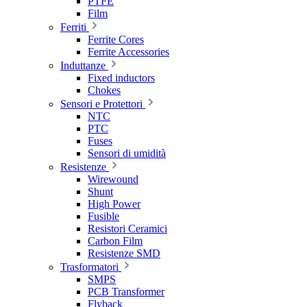
PTFE
Film
Ferriti
Ferrite Cores
Ferrite Accessories
Induttanze
Fixed inductors
Chokes
Sensori e Protettori
NTC
PTC
Fuses
Sensori di umidità
Resistenze
Wirewound
Shunt
High Power
Fusible
Resistori Ceramici
Carbon Film
Resistenze SMD
Trasformatori
SMPS
PCB Transformer
Flyback