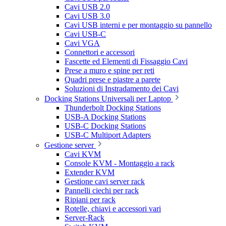
Cavi USB 2.0
Cavi USB 3.0
Cavi USB interni e per montaggio su pannello
Cavi USB-C
Cavi VGA
Connettori e accessori
Fascette ed Elementi di Fissaggio Cavi
Prese a muro e spine per reti
Quadri prese e piastre a parete
Soluzioni di Instradamento dei Cavi
Docking Stations Universali per Laptop
Thunderbolt Docking Stations
USB-A Docking Stations
USB-C Docking Stations
USB-C Multiport Adapters
Gestione server
Cavi KVM
Console KVM - Montaggio a rack
Extender KVM
Gestione cavi server rack
Pannelli ciechi per rack
Ripiani per rack
Rotelle, chiavi e accessori vari
Server-Rack