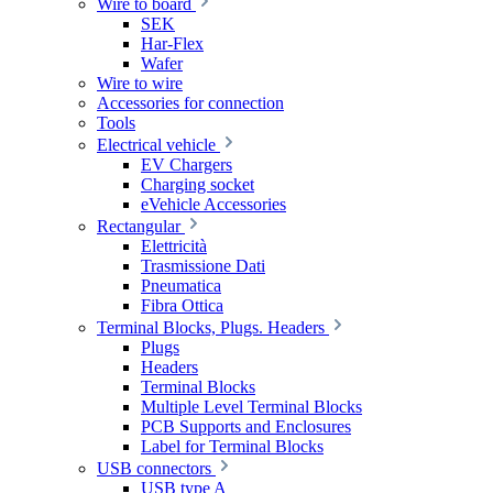
Wire to board
SEK
Har-Flex
Wafer
Wire to wire
Accessories for connection
Tools
Electrical vehicle
EV Chargers
Charging socket
eVehicle Accessories
Rectangular
Elettricità
Trasmissione Dati
Pneumatica
Fibra Ottica
Terminal Blocks, Plugs. Headers
Plugs
Headers
Terminal Blocks
Multiple Level Terminal Blocks
PCB Supports and Enclosures
Label for Terminal Blocks
USB connectors
USB type A