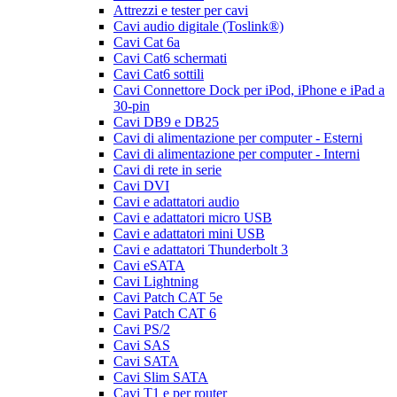
Attrezzi e tester per cavi
Cavi audio digitale (Toslink®)
Cavi Cat 6a
Cavi Cat6 schermati
Cavi Cat6 sottili
Cavi Connettore Dock per iPod, iPhone e iPad a
30-pin
Cavi DB9 e DB25
Cavi di alimentazione per computer - Esterni
Cavi di alimentazione per computer - Interni
Cavi di rete in serie
Cavi DVI
Cavi e adattatori audio
Cavi e adattatori micro USB
Cavi e adattatori mini USB
Cavi e adattatori Thunderbolt 3
Cavi eSATA
Cavi Lightning
Cavi Patch CAT 5e
Cavi Patch CAT 6
Cavi PS/2
Cavi SAS
Cavi SATA
Cavi Slim SATA
Cavi T1 e per router