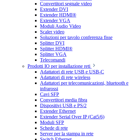
Convertitori segnale video
Extender DVI
Extender HDMI®
Extender VGA
Moduli Audio Video
Scaler video
Soluzioni per tavolo conferenza fisse
Splitter DVI
Splitter HDMI®
Splitter VGA
Telecomandi
Prodotti IO per installazione reti
Adattatori di rete USB e USB-C
Adattatori di rete wireless
Adattatori per telecomunicazioni, bluetooth e
infrarossi
Cavi SFP
Convertitori media fibra
Dispositivi USB e PS/2
Extender Ethernet
Extender Serial Over IP (Cat5/6)
Moduli SFP
Schede di rete
Server per la stampa in rete
Switch Ethernet