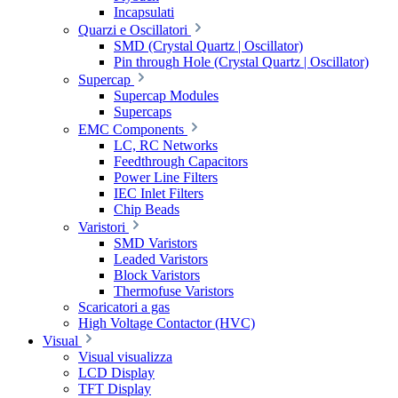
Incapsulati
Quarzi e Oscillatori
SMD (Crystal Quartz | Oscillator)
Pin through Hole (Crystal Quartz | Oscillator)
Supercap
Supercap Modules
Supercaps
EMC Components
LC, RC Networks
Feedthrough Capacitors
Power Line Filters
IEC Inlet Filters
Chip Beads
Varistori
SMD Varistors
Leaded Varistors
Block Varistors
Thermofuse Varistors
Scaricatori a gas
High Voltage Contactor (HVC)
Visual
Visual visualizza
LCD Display
TFT Display