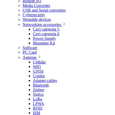
Remote I|O
Media Converter
USB and Serial converters
Cybersecurity
Wearable devices
Networking accessories
Cavi categoria 5
Cavi categoria 6
Power Supply
Mounting Kit
Software
PC Card
Antenne
Cellular
WiFi
GNSS
Combo
Adapter cables
Bluetooth
Zigbee
Sigfox
LoRa
LPWA
RFID
ISM