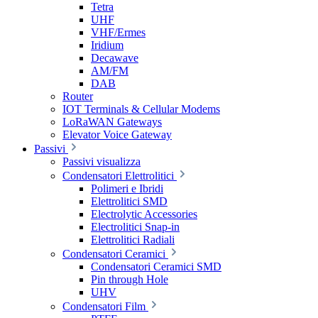
Tetra
UHF
VHF/Ermes
Iridium
Decawave
AM/FM
DAB
Router
IOT Terminals & Cellular Modems
LoRaWAN Gateways
Elevator Voice Gateway
Passivi
Passivi visualizza
Condensatori Elettrolitici
Polimeri e Ibridi
Elettrolitici SMD
Electrolytic Accessories
Electrolitici Snap-in
Elettrolitici Radiali
Condensatori Ceramici
Condensatori Ceramici SMD
Pin through Hole
UHV
Condensatori Film