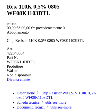
Res. 110K 0,5% 0805
WF08K1103DTL
IVA incl.
00,00 €*
00,00 €*
precedentemente 0
Abbonamento
Chip Resistor 110K 0,5% 0805 WF08K1103DTL
Art.
422040064
Part N.
WF08K1103DTL
Produttore
Walsin
Non disponibile
Diventa cliente
Descrizione
Chip Resistor WALSIN 110K 0,5%
0805 WF08K1103DTL
Scheda tecnica
utils.see-more
Documenti tecnici
utils.see-more