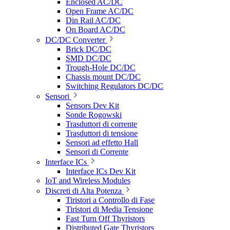
Enclosed AC/DC
Open Frame AC/DC
Din Rail AC/DC
On Board AC/DC
DC/DC Converter
Brick DC/DC
SMD DC/DC
Trough-Hole DC/DC
Chassis mount DC/DC
Switching Regulators DC/DC
Sensori
Sensors Dev Kit
Sonde Rogowski
Trasduttori di corrente
Trasduttori di tensione
Sensori ad effetto Hall
Sensori di Corrente
Interface ICs
Interface ICs Dev Kit
IoT and Wireless Modules
Discreti di Alta Potenza
Tiristori a Controllo di Fase
Tiristori di Media Tensione
Fast Turn Off Thyristors
Distributed Gate Thyristors