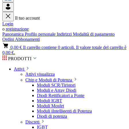
Il tuo account
Login
o
registrazione
Panoramica
Profilo personale
Indirizzi
Modalità di pagamento
Ordini
Abbonamenti
0,00 €
Il carrello contiene 0 articoli. Il valore totale del carrello è
0,00 €.
PRODOTTI
Attivi
Attivi visualizza
Chip e Moduli di Potenza
Moduli SCR/Tiristori
Moduli e Array Diodi
Diodi Rettificatori a Ponte
Moduli IGBT
Moduli Mosfet
Moduli iIntelligenti di Potenza
Diodi di potenza
Discreti
IGBT