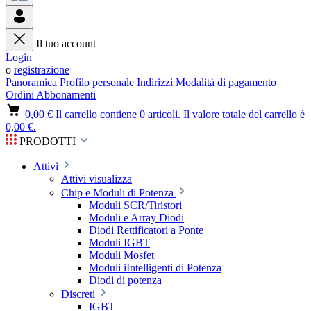
Il tuo account
Login
o
registrazione
Panoramica
Profilo personale
Indirizzi
Modalità di pagamento
Ordini
Abbonamenti
0,00 €
Il carrello contiene 0 articoli. Il valore totale del carrello è
0,00 €.
PRODOTTI
Attivi
Attivi visualizza
Chip e Moduli di Potenza
Moduli SCR/Tiristori
Moduli e Array Diodi
Diodi Rettificatori a Ponte
Moduli IGBT
Moduli Mosfet
Moduli iIntelligenti di Potenza
Diodi di potenza
Discreti
IGBT