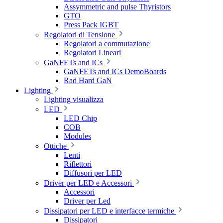
Assymmetric and pulse Thyristors
GTO
Press Pack IGBT
Regolatori di Tensione
Regolatori a commutazione
Regolatori Lineari
GaNFETs and ICs
GaNFETs and ICs DemoBoards
Rad Hard GaN
Lighting
Lighting visualizza
LED
LED Chip
COB
Modules
Ottiche
Lenti
Riflettori
Diffusori per LED
Driver per LED e Accessori
Accessori
Driver per Led
Dissipatori per LED e interfacce termiche
Dissipatori