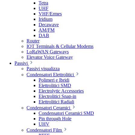
Tetra
UHF
VHF/Ermes
Iridium
Decawave
AM/FM
DAB
Router
IOT Terminals & Cellular Modems
LoRaWAN Gateways
Elevator Voice Gateway
Passivi
Passivi visualizza
Condensatori Elettrolitici
Polimeri e Ibridi
Elettrolitici SMD
Electrolytic Accessories
Electrolitici Snap-in
Elettrolitici Radiali
Condensatori Ceramici
Condensatori Ceramici SMD
Pin through Hole
UHV
Condensatori Film