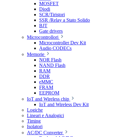
MOSFET
Diodi
SCR/Tiristori
SSR /Relay a Stato Solido
BJT
Gate drivers
Microcontrollori
Microcontroller Dev Kit
Audio CODECs
Memorie
NOR Flash
NAND Flash
RAM
DDR
eMMC
FRAM
EEPROM
IoT and Wireless chip
IoT and Wireless Dev Kit
Logiche
Lineari e Analogici
Timing
Isolatori
AC/DC Converter