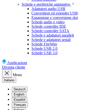
Schede e periferiche aggiuntive
Adattatori audio USB
Convertitori ed extender USB
Espansione e conversione slot
Schede audio e video
Schede controller IDE
Schede controller SATA
Schede e adattatori paralleli
Schede e adattatori seriali
Schede FireWire
Schede USB 2.0
Schede USB 3.0
Applicazioni
Diventa cliente
Menu
Italiano
Deutsch
English
Español
Français
Italiano