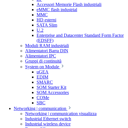
Accessori Memorie Flash industriali
eMMC flash industrial
MMC
HD esterni
SATA Slim
U.2
Enterprise and Datacenter Standard Form Factor
(EDSFF)
Moduli RAM industriali
Alimentatori Barra DIN
Alimentatori IPC
Gruppi di continuità
System on Module
uGEA
EDIM
SMARC
SOM Starter Kit
SOM Accessories
COMe
SBC
Networking | communication
Networking | communication visualizza
Industrial Ethernet switch
Industrial wireless device