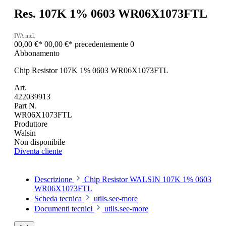
Res. 107K 1% 0603 WR06X1073FTL
IVA incl.
00,00 €*
00,00 €*
precedentemente 0
Abbonamento
Chip Resistor 107K 1% 0603 WR06X1073FTL
Art.
422039913
Part N.
WR06X1073FTL
Produttore
Walsin
Non disponibile
Diventa cliente
Descrizione
Chip Resistor WALSIN 107K 1% 0603
WR06X1073FTL
Scheda tecnica
utils.see-more
Documenti tecnici
utils.see-more