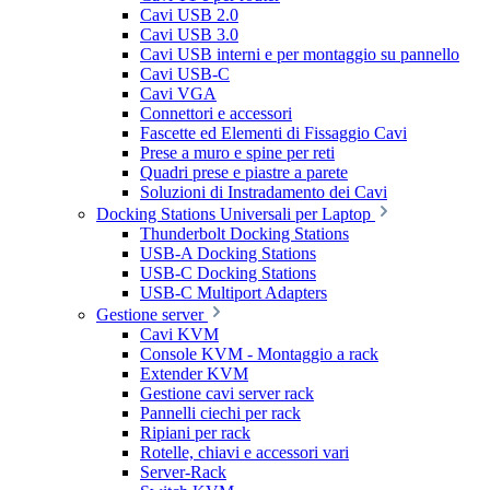
Cavi USB 2.0
Cavi USB 3.0
Cavi USB interni e per montaggio su pannello
Cavi USB-C
Cavi VGA
Connettori e accessori
Fascette ed Elementi di Fissaggio Cavi
Prese a muro e spine per reti
Quadri prese e piastre a parete
Soluzioni di Instradamento dei Cavi
Docking Stations Universali per Laptop
Thunderbolt Docking Stations
USB-A Docking Stations
USB-C Docking Stations
USB-C Multiport Adapters
Gestione server
Cavi KVM
Console KVM - Montaggio a rack
Extender KVM
Gestione cavi server rack
Pannelli ciechi per rack
Ripiani per rack
Rotelle, chiavi e accessori vari
Server-Rack