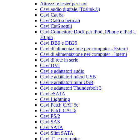
Attrezzi e tester per cavi
Cavi audio digitale (Toslink®)
Cavi Cat 6a
Cavi Cat6 schermati
Cavi Cat6 sottili
Cavi Connettore Dock per iPod, iPhone e iPad a
30-pin
Cavi DB9 e DB25
Cavi di alimentazione per computer - Esterni
Cavi di alimentazione per computer - Interni
Cavi di rete in serie
Cavi DVI
Cavi e adattatori audio
Cavi e adattatori micro USB
Cavi e adattatori mini USB
Cavi e adattatori Thunderbolt 3
Cavi eSATA
Cavi Lightning
Cavi Patch CAT 5e
Cavi Patch CAT 6
Cavi PS/2
Cavi SAS
Cavi SATA
Cavi Slim SATA
Cavi T1 e per router