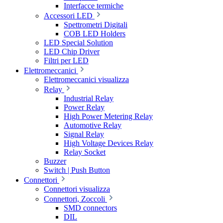
Interfacce termiche
Accessori LED
Spettrometri Digitali
COB LED Holders
LED Special Solution
LED Chip Driver
Filtri per LED
Elettromeccanici
Elettromeccanici visualizza
Relay
Industrial Relay
Power Relay
High Power Metering Relay
Automotive Relay
Signal Relay
High Voltage Devices Relay
Relay Socket
Buzzer
Switch | Push Button
Connettori
Connettori visualizza
Connettori, Zoccoli
SMD connectors
DIL