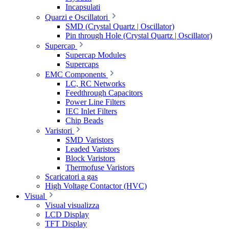
Incapsulati
Quarzi e Oscillatori
SMD (Crystal Quartz | Oscillator)
Pin through Hole (Crystal Quartz | Oscillator)
Supercap
Supercap Modules
Supercaps
EMC Components
LC, RC Networks
Feedthrough Capacitors
Power Line Filters
IEC Inlet Filters
Chip Beads
Varistori
SMD Varistors
Leaded Varistors
Block Varistors
Thermofuse Varistors
Scaricatori a gas
High Voltage Contactor (HVC)
Visual
Visual visualizza
LCD Display
TFT Display