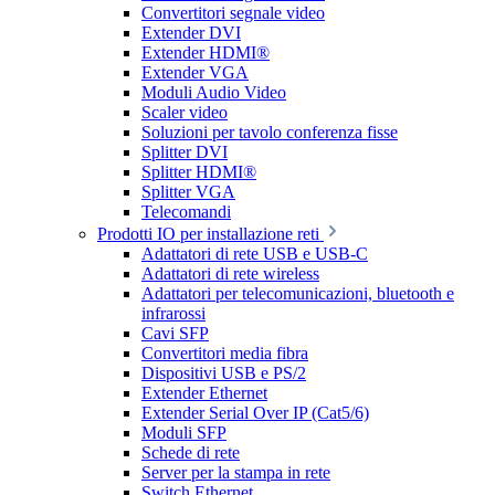
Convertitori segnale video
Extender DVI
Extender HDMI®
Extender VGA
Moduli Audio Video
Scaler video
Soluzioni per tavolo conferenza fisse
Splitter DVI
Splitter HDMI®
Splitter VGA
Telecomandi
Prodotti IO per installazione reti
Adattatori di rete USB e USB-C
Adattatori di rete wireless
Adattatori per telecomunicazioni, bluetooth e
infrarossi
Cavi SFP
Convertitori media fibra
Dispositivi USB e PS/2
Extender Ethernet
Extender Serial Over IP (Cat5/6)
Moduli SFP
Schede di rete
Server per la stampa in rete
Switch Ethernet