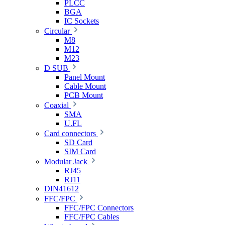
PLCC
BGA
IC Sockets
Circular
M8
M12
M23
D SUB
Panel Mount
Cable Mount
PCB Mount
Coaxial
SMA
U.FL
Card connectors
SD Card
SIM Card
Modular Jack
RJ45
RJ11
DIN41612
FFC/FPC
FFC/FPC Connectors
FFC/FPC Cables