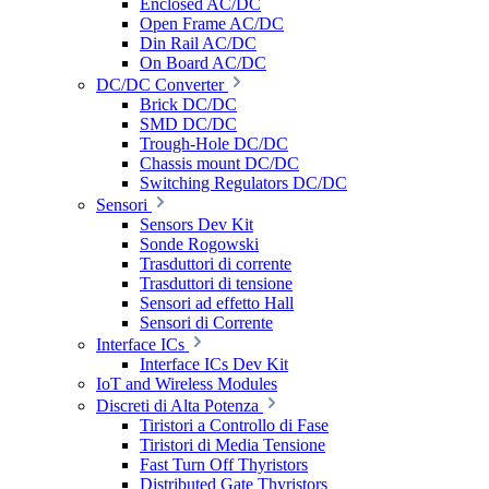
Enclosed AC/DC
Open Frame AC/DC
Din Rail AC/DC
On Board AC/DC
DC/DC Converter
Brick DC/DC
SMD DC/DC
Trough-Hole DC/DC
Chassis mount DC/DC
Switching Regulators DC/DC
Sensori
Sensors Dev Kit
Sonde Rogowski
Trasduttori di corrente
Trasduttori di tensione
Sensori ad effetto Hall
Sensori di Corrente
Interface ICs
Interface ICs Dev Kit
IoT and Wireless Modules
Discreti di Alta Potenza
Tiristori a Controllo di Fase
Tiristori di Media Tensione
Fast Turn Off Thyristors
Distributed Gate Thyristors