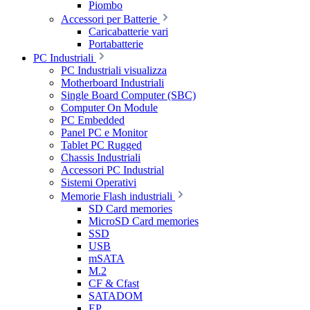
Piombo
Accessori per Batterie
Caricabatterie vari
Portabatterie
PC Industriali
PC Industriali visualizza
Motherboard Industriali
Single Board Computer (SBC)
Computer On Module
PC Embedded
Panel PC e Monitor
Tablet PC Rugged
Chassis Industriali
Accessori PC Industrial
Sistemi Operativi
Memorie Flash industriali
SD Card memories
MicroSD Card memories
SSD
USB
mSATA
M.2
CF & Cfast
SATADOM
EP