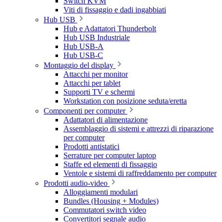
Switch KVM
Viti di fissaggio e dadi ingabbiati
Hub USB
Hub e Adattatori Thunderbolt
Hub USB Industriale
Hub USB-A
Hub USB-C
Montaggio del display
Attacchi per monitor
Attacchi per tablet
Supporti TV e schermi
Workstation con posizione seduta/eretta
Componenti per computer
Adattatori di alimentazione
Assemblaggio di sistemi e attrezzi di riparazione
per computer
Prodotti antistatici
Serrature per computer laptop
Staffe ed elementi di fissaggio
Ventole e sistemi di raffreddamento per computer
Prodotti audio-video
Alloggiamenti modulari
Bundles (Housing + Modules)
Commutatori switch video
Convertitori segnale audio