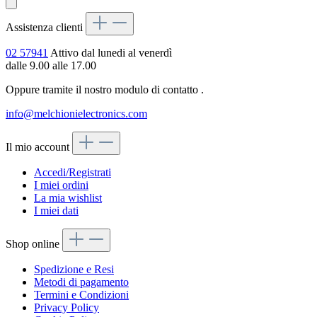
Assistenza clienti
02 57941
Attivo dal lunedi al venerdì
dalle 9.00 alle 17.00
Oppure tramite il nostro modulo di contatto
.
info@melchionielectronics.com
Il mio account
Accedi/Registrati
I miei ordini
La mia wishlist
I miei dati
Shop online
Spedizione e Resi
Metodi di pagamento
Termini e Condizioni
Privacy Policy