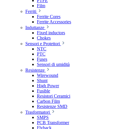
PTFE
Film
Ferriti
Ferrite Cores
Ferrite Accessories
Induttanze
Fixed inductors
Chokes
Sensori e Protettori
NTC
PTC
Fuses
Sensori di umidità
Resistenze
Wirewound
Shunt
High Power
Fusible
Resistori Ceramici
Carbon Film
Resistenze SMD
Trasformatori
SMPS
PCB Transformer
Flyback