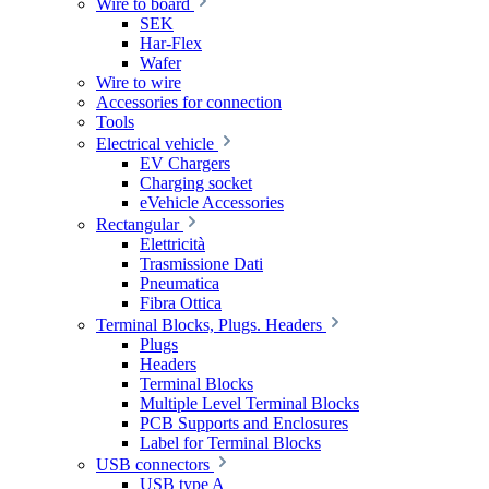
Wire to board
SEK
Har-Flex
Wafer
Wire to wire
Accessories for connection
Tools
Electrical vehicle
EV Chargers
Charging socket
eVehicle Accessories
Rectangular
Elettricità
Trasmissione Dati
Pneumatica
Fibra Ottica
Terminal Blocks, Plugs. Headers
Plugs
Headers
Terminal Blocks
Multiple Level Terminal Blocks
PCB Supports and Enclosures
Label for Terminal Blocks
USB connectors
USB type A