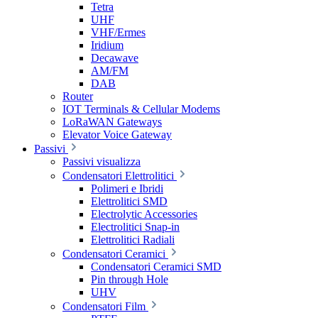
Tetra
UHF
VHF/Ermes
Iridium
Decawave
AM/FM
DAB
Router
IOT Terminals & Cellular Modems
LoRaWAN Gateways
Elevator Voice Gateway
Passivi
Passivi visualizza
Condensatori Elettrolitici
Polimeri e Ibridi
Elettrolitici SMD
Electrolytic Accessories
Electrolitici Snap-in
Elettrolitici Radiali
Condensatori Ceramici
Condensatori Ceramici SMD
Pin through Hole
UHV
Condensatori Film