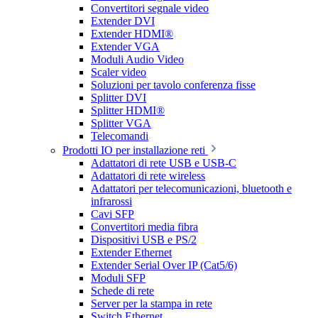
Convertitori segnale video
Extender DVI
Extender HDMI®
Extender VGA
Moduli Audio Video
Scaler video
Soluzioni per tavolo conferenza fisse
Splitter DVI
Splitter HDMI®
Splitter VGA
Telecomandi
Prodotti IO per installazione reti
Adattatori di rete USB e USB-C
Adattatori di rete wireless
Adattatori per telecomunicazioni, bluetooth e
infrarossi
Cavi SFP
Convertitori media fibra
Dispositivi USB e PS/2
Extender Ethernet
Extender Serial Over IP (Cat5/6)
Moduli SFP
Schede di rete
Server per la stampa in rete
Switch Ethernet