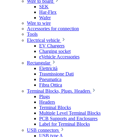
Wire to board
SEK
Har-Flex
Wafer
Wire to wire
Accessories for connection
Tools
Electrical vehicle
EV Chargers
Charging socket
eVehicle Accessories
Rectangular
Elettricità
Trasmissione Dati
Pneumatica
Fibra Ottica
Terminal Blocks, Plugs. Headers
Plugs
Headers
Terminal Blocks
Multiple Level Terminal Blocks
PCB Supports and Enclosures
Label for Terminal Blocks
USB connectors
USB type A