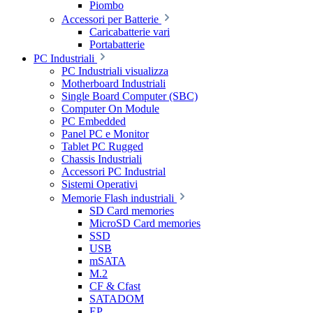
Piombo
Accessori per Batterie
Caricabatterie vari
Portabatterie
PC Industriali
PC Industriali visualizza
Motherboard Industriali
Single Board Computer (SBC)
Computer On Module
PC Embedded
Panel PC e Monitor
Tablet PC Rugged
Chassis Industriali
Accessori PC Industrial
Sistemi Operativi
Memorie Flash industriali
SD Card memories
MicroSD Card memories
SSD
USB
mSATA
M.2
CF & Cfast
SATADOM
EP