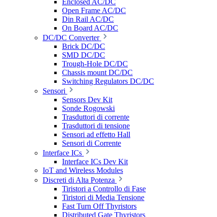
Enclosed AC/DC
Open Frame AC/DC
Din Rail AC/DC
On Board AC/DC
DC/DC Converter
Brick DC/DC
SMD DC/DC
Trough-Hole DC/DC
Chassis mount DC/DC
Switching Regulators DC/DC
Sensori
Sensors Dev Kit
Sonde Rogowski
Trasduttori di corrente
Trasduttori di tensione
Sensori ad effetto Hall
Sensori di Corrente
Interface ICs
Interface ICs Dev Kit
IoT and Wireless Modules
Discreti di Alta Potenza
Tiristori a Controllo di Fase
Tiristori di Media Tensione
Fast Turn Off Thyristors
Distributed Gate Thyristors