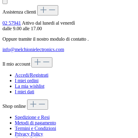
Assistenza clienti
02 57941
Attivo dal lunedi al venerdì
dalle 9.00 alle 17.00
Oppure tramite il nostro modulo di contatto
.
info@melchionielectronics.com
Il mio account
Accedi/Registrati
I miei ordini
La mia wishlist
I miei dati
Shop online
Spedizione e Resi
Metodi di pagamento
Termini e Condizioni
Privacy Policy