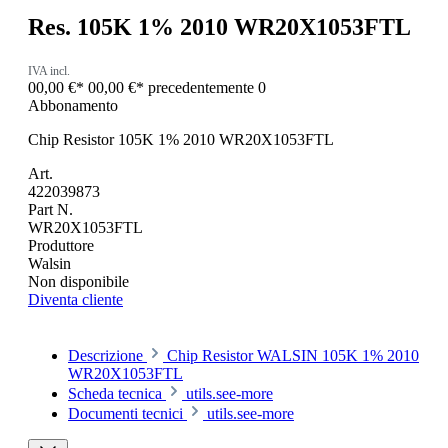
Res. 105K 1% 2010 WR20X1053FTL
IVA incl.
00,00 €*
00,00 €*
precedentemente 0
Abbonamento
Chip Resistor 105K 1% 2010 WR20X1053FTL
Art.
422039873
Part N.
WR20X1053FTL
Produttore
Walsin
Non disponibile
Diventa cliente
Descrizione
Chip Resistor WALSIN 105K 1% 2010
WR20X1053FTL
Scheda tecnica
utils.see-more
Documenti tecnici
utils.see-more