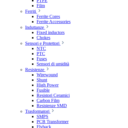
PTFE
Film
Ferriti
Ferrite Cores
Ferrite Accessories
Induttanze
Fixed inductors
Chokes
Sensori e Protettori
NTC
PTC
Fuses
Sensori di umidità
Resistenze
Wirewound
Shunt
High Power
Fusible
Resistori Ceramici
Carbon Film
Resistenze SMD
Trasformatori
SMPS
PCB Transformer
Flyback