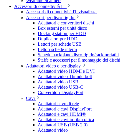
Wearable Scanners
Accessori di connettività IT
Accessori di connettività IT visualizza
Accessori per disco rigido
Adattatori e convertitori dischi
Box esterni per unità disco
Docking station per HDD
Duplicatori per HDD
Lettori per schede USB
Lettori schede interni
Schede backplane disco rigido/rack portatili
Staffe e accessori per il montaggio dei dischi
Adattatori video e per display
Adattatori video HDMI e DVI
Adattatori video Thunderbolt
Adattatori video USB
Adattatori video USB-C
Convertitori DisplayPort
Cavi
Adattatori cavo di rete
Adattatori e cavi DisplayPort
Adattatori e cavi HDMI®
Adattatori e cavi in fibra ottica
Adattatori USB (USB 2.0)
Adattatori video