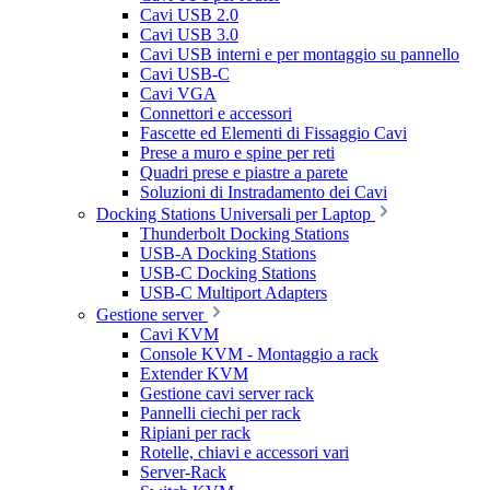
Cavi USB 2.0
Cavi USB 3.0
Cavi USB interni e per montaggio su pannello
Cavi USB-C
Cavi VGA
Connettori e accessori
Fascette ed Elementi di Fissaggio Cavi
Prese a muro e spine per reti
Quadri prese e piastre a parete
Soluzioni di Instradamento dei Cavi
Docking Stations Universali per Laptop
Thunderbolt Docking Stations
USB-A Docking Stations
USB-C Docking Stations
USB-C Multiport Adapters
Gestione server
Cavi KVM
Console KVM - Montaggio a rack
Extender KVM
Gestione cavi server rack
Pannelli ciechi per rack
Ripiani per rack
Rotelle, chiavi e accessori vari
Server-Rack