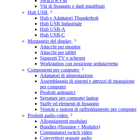
Switch KVM
Viti di fissaggio e dadi ingabbiati
Hub USB
Hub e Adattatori Thunderbolt
Hub USB Industriale
Hub USB-A
Hub USB-C
Montaggio del display
Attacchi per monitor
Attacchi per tablet
Supporti TV e schermi
Workstation con posizione seduta/eretta
Componenti per computer
Adattatori di alimentazione
Assemblaggio di sistemi e attrezzi di riparazione
per computer
Prodotti antistatici
Serrature per computer laptop
Staffe ed elementi di fissaggio
Ventole e sistemi di raffreddamento per computer
Prodotti audio-video
Alloggiamenti modulari
Bundles (Housing + Modules)
Commutatori switch video
Convertitori segnale audio