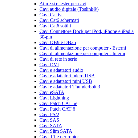
Attrezzi e tester per cavi
Cavi audio digitale (Toslink®)
Cavi Cat 6a
Cavi Cat6 schermati
Cavi Cat6 sottili
Cavi Connettore Dock per iPod, iPhone e iPad a
30-pin
Cavi DB9 e DB25
Cavi di alimentazione per computer - Esterni
Cavi di alimentazione per computer - Interni
Cavi di rete in serie
Cavi DVI
Cavi e adattatori audio
Cavi e adattatori micro USB
Cavi e adattatori mini USB
Cavi e adattatori Thunderbolt 3
Cavi eSATA
Cavi Lightning
Cavi Patch CAT 5e
Cavi Patch CAT 6
Cavi PS/2
Cavi SAS
Cavi SATA
Cavi Slim SATA
Cavi T1 e per router