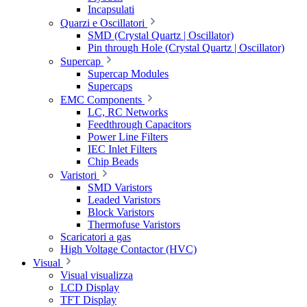
Incapsulati
Quarzi e Oscillatori
SMD (Crystal Quartz | Oscillator)
Pin through Hole (Crystal Quartz | Oscillator)
Supercap
Supercap Modules
Supercaps
EMC Components
LC, RC Networks
Feedthrough Capacitors
Power Line Filters
IEC Inlet Filters
Chip Beads
Varistori
SMD Varistors
Leaded Varistors
Block Varistors
Thermofuse Varistors
Scaricatori a gas
High Voltage Contactor (HVC)
Visual
Visual visualizza
LCD Display
TFT Display