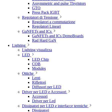
Assymmetric and pulse Thyristors
GTO
Press Pack IGBT
Regolatori di Tensione
Regolatori a commutazione
Regolatori Lineari
GaNFETs and ICs
GaNFETs and ICs DemoBoards
Rad Hard GaN
Lighting
Lighting visualizza
LED
LED Chip
COB
Modules
Ottiche
Lenti
Riflettori
Diffusori per LED
Driver per LED e Accessori
Accessori
Driver per Led
Dissipatori per LED e interfacce termiche
Dissipatori