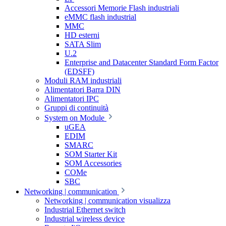
Accessori Memorie Flash industriali
eMMC flash industrial
MMC
HD esterni
SATA Slim
U.2
Enterprise and Datacenter Standard Form Factor
(EDSFF)
Moduli RAM industriali
Alimentatori Barra DIN
Alimentatori IPC
Gruppi di continuità
System on Module
uGEA
EDIM
SMARC
SOM Starter Kit
SOM Accessories
COMe
SBC
Networking | communication
Networking | communication visualizza
Industrial Ethernet switch
Industrial wireless device