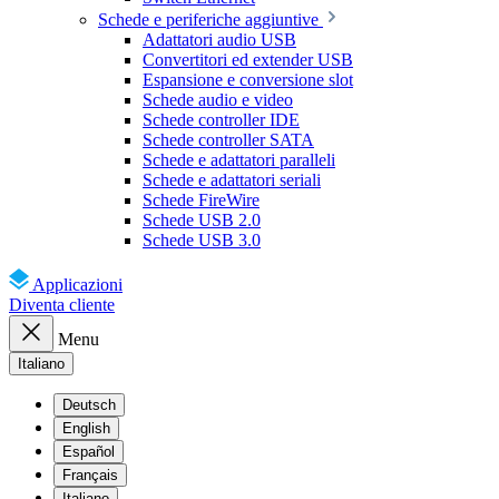
Schede e periferiche aggiuntive
Adattatori audio USB
Convertitori ed extender USB
Espansione e conversione slot
Schede audio e video
Schede controller IDE
Schede controller SATA
Schede e adattatori paralleli
Schede e adattatori seriali
Schede FireWire
Schede USB 2.0
Schede USB 3.0
Applicazioni
Diventa cliente
Menu
Italiano
Deutsch
English
Español
Français
Italiano