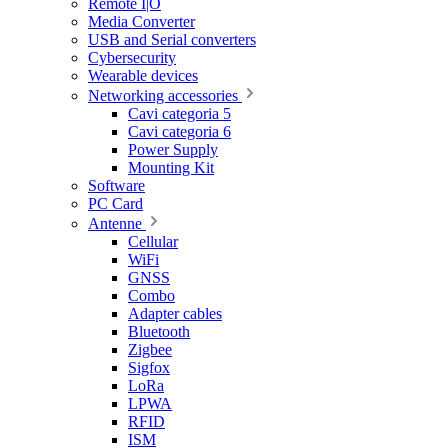
Remote I|O
Media Converter
USB and Serial converters
Cybersecurity
Wearable devices
Networking accessories
Cavi categoria 5
Cavi categoria 6
Power Supply
Mounting Kit
Software
PC Card
Antenne
Cellular
WiFi
GNSS
Combo
Adapter cables
Bluetooth
Zigbee
Sigfox
LoRa
LPWA
RFID
ISM