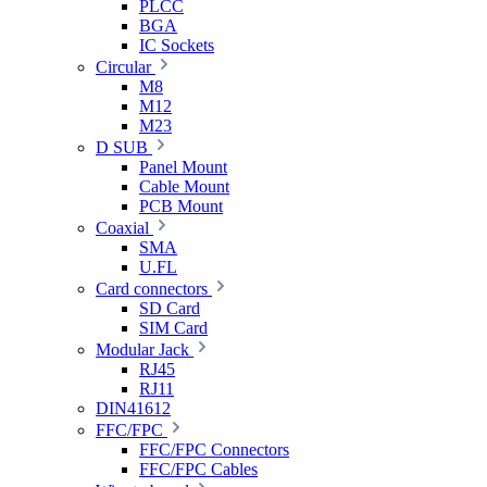
PLCC
BGA
IC Sockets
Circular
M8
M12
M23
D SUB
Panel Mount
Cable Mount
PCB Mount
Coaxial
SMA
U.FL
Card connectors
SD Card
SIM Card
Modular Jack
RJ45
RJ11
DIN41612
FFC/FPC
FFC/FPC Connectors
FFC/FPC Cables