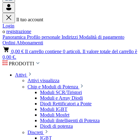
Il tuo account
Login
o
registrazione
Panoramica
Profilo personale
Indirizzi
Modalità di pagamento
Ordini
Abbonamenti
0,00 €
Il carrello contiene 0 articoli. Il valore totale del carrello è
0,00 €.
PRODOTTI
Attivi
Attivi visualizza
Chip e Moduli di Potenza
Moduli SCR/Tiristori
Moduli e Array Diodi
Diodi Rettificatori a Ponte
Moduli IGBT
Moduli Mosfet
Moduli iIntelligenti di Potenza
Diodi di potenza
Discreti
IGBT