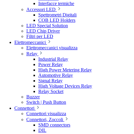
Interfacce termiche
Accessori LED
Spettrometri Digitali
COB LED Holders
LED Special Solution
LED Chip Driver
Filtri per LED
Elettromeccanici
Elettromeccanici visualizza
Relay
Industrial Relay
Power Relay
High Power Metering Relay
Automotive Relay
Signal Relay
High Voltage Devices Relay
Relay Socket
Buzzer
Switch | Push Button
Connettori
Connettori visualizza
Connettori, Zoccoli
SMD connectors
DIL