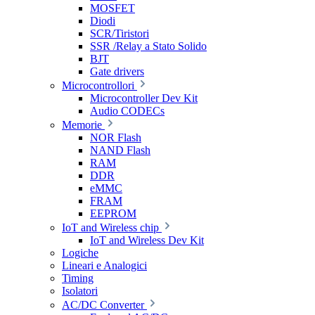
MOSFET
Diodi
SCR/Tiristori
SSR /Relay a Stato Solido
BJT
Gate drivers
Microcontrollori
Microcontroller Dev Kit
Audio CODECs
Memorie
NOR Flash
NAND Flash
RAM
DDR
eMMC
FRAM
EEPROM
IoT and Wireless chip
IoT and Wireless Dev Kit
Logiche
Lineari e Analogici
Timing
Isolatori
AC/DC Converter