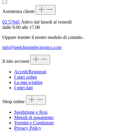
Assistenza clienti
02 57941
Attivo dal lunedi al venerdì
dalle 9.00 alle 17.00
Oppure tramite il nostro modulo di contatto
.
info@melchionielectronics.com
Il mio account
Accedi/Registrati
I miei ordini
La mia wishlist
I miei dati
Shop online
Spedizione e Resi
Metodi di pagamento
Termini e Condizioni
Privacy Policy