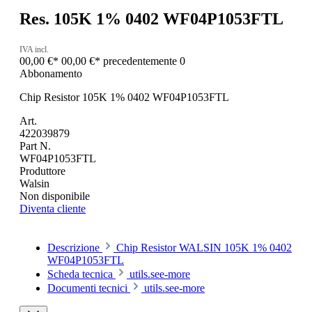
Res. 105K 1% 0402 WF04P1053FTL
IVA incl.
00,00 €*
00,00 €*
precedentemente 0
Abbonamento
Chip Resistor 105K 1% 0402 WF04P1053FTL
Art.
422039879
Part N.
WF04P1053FTL
Produttore
Walsin
Non disponibile
Diventa cliente
Descrizione
Chip Resistor WALSIN 105K 1% 0402
WF04P1053FTL
Scheda tecnica
utils.see-more
Documenti tecnici
utils.see-more