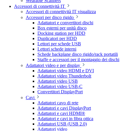
Wearable Scanners
Accessori di connettività IT
Accessori di connettività IT visualizza
Accessori per disco rigido
Adattatori e convertitori dischi
Box esterni per unità disco
Docking station per HDD
Duplicatori per HDD
Lettori per schede USB
Lettori schede interni
Schede backplane disco rigido/rack portatili
Staffe e accessori per il montaggio dei dischi
Adattatori video e per display
Adattatori video HDMI e DVI
Adattatori video Thunderbolt
Adattatori video USB
Adattatori video USB-C
Convertitori DisplayPort
Cavi
Adattatori cavo di rete
Adattatori e cavi DisplayPort
Adattatori e cavi HDMI®
Adattatori e cavi in fibra ottica
Adattatori USB (USB 2.0)
Adattatori video