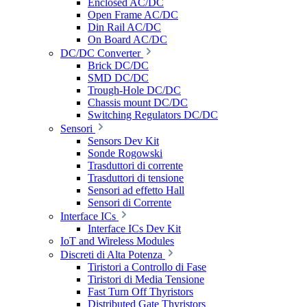
Enclosed AC/DC
Open Frame AC/DC
Din Rail AC/DC
On Board AC/DC
DC/DC Converter
Brick DC/DC
SMD DC/DC
Trough-Hole DC/DC
Chassis mount DC/DC
Switching Regulators DC/DC
Sensori
Sensors Dev Kit
Sonde Rogowski
Trasduttori di corrente
Trasduttori di tensione
Sensori ad effetto Hall
Sensori di Corrente
Interface ICs
Interface ICs Dev Kit
IoT and Wireless Modules
Discreti di Alta Potenza
Tiristori a Controllo di Fase
Tiristori di Media Tensione
Fast Turn Off Thyristors
Distributed Gate Thyristors