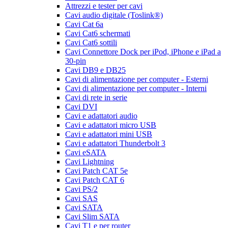
Attrezzi e tester per cavi
Cavi audio digitale (Toslink®)
Cavi Cat 6a
Cavi Cat6 schermati
Cavi Cat6 sottili
Cavi Connettore Dock per iPod, iPhone e iPad a
30-pin
Cavi DB9 e DB25
Cavi di alimentazione per computer - Esterni
Cavi di alimentazione per computer - Interni
Cavi di rete in serie
Cavi DVI
Cavi e adattatori audio
Cavi e adattatori micro USB
Cavi e adattatori mini USB
Cavi e adattatori Thunderbolt 3
Cavi eSATA
Cavi Lightning
Cavi Patch CAT 5e
Cavi Patch CAT 6
Cavi PS/2
Cavi SAS
Cavi SATA
Cavi Slim SATA
Cavi T1 e per router