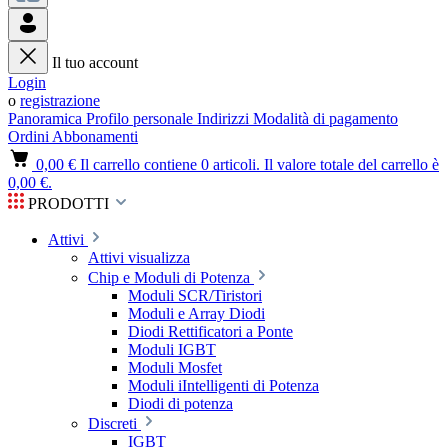
Il tuo account
Login
o
registrazione
Panoramica
Profilo personale
Indirizzi
Modalità di pagamento
Ordini
Abbonamenti
0,00 €
Il carrello contiene 0 articoli. Il valore totale del carrello è
0,00 €.
PRODOTTI
Attivi
Attivi visualizza
Chip e Moduli di Potenza
Moduli SCR/Tiristori
Moduli e Array Diodi
Diodi Rettificatori a Ponte
Moduli IGBT
Moduli Mosfet
Moduli iIntelligenti di Potenza
Diodi di potenza
Discreti
IGBT