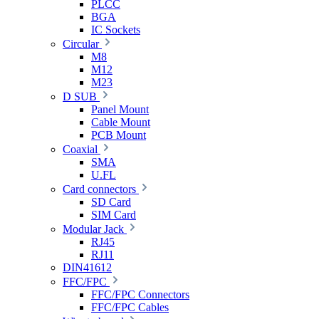
PLCC
BGA
IC Sockets
Circular
M8
M12
M23
D SUB
Panel Mount
Cable Mount
PCB Mount
Coaxial
SMA
U.FL
Card connectors
SD Card
SIM Card
Modular Jack
RJ45
RJ11
DIN41612
FFC/FPC
FFC/FPC Connectors
FFC/FPC Cables