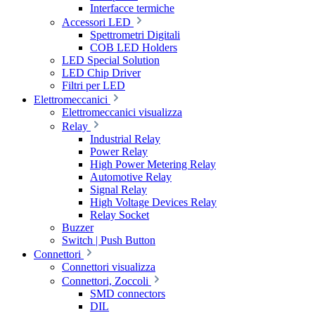
Interfacce termiche
Accessori LED
Spettrometri Digitali
COB LED Holders
LED Special Solution
LED Chip Driver
Filtri per LED
Elettromeccanici
Elettromeccanici visualizza
Relay
Industrial Relay
Power Relay
High Power Metering Relay
Automotive Relay
Signal Relay
High Voltage Devices Relay
Relay Socket
Buzzer
Switch | Push Button
Connettori
Connettori visualizza
Connettori, Zoccoli
SMD connectors
DIL