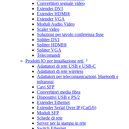
Convertitori segnale video
Extender DVI
Extender HDMI®
Extender VGA
Moduli Audio Video
Scaler video
Soluzioni per tavolo conferenza fisse
Splitter DVI
Splitter HDMI®
Splitter VGA
Telecomandi
Prodotti IO per installazione reti
Adattatori di rete USB e USB-C
Adattatori di rete wireless
Adattatori per telecomunicazioni, bluetooth e
infrarossi
Cavi SFP
Convertitori media fibra
Dispositivi USB e PS/2
Extender Ethernet
Extender Serial Over IP (Cat5/6)
Moduli SFP
Schede di rete
Server per la stampa in rete
Switch Ethernet