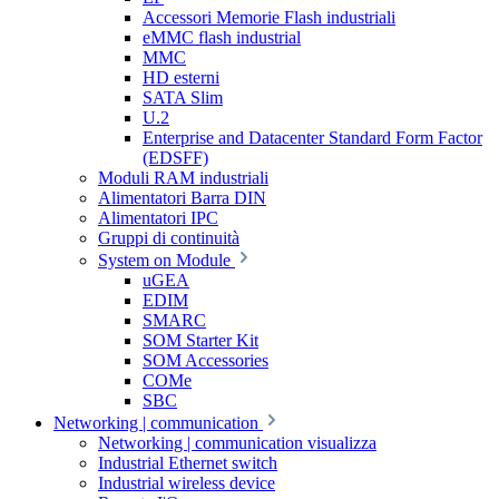
Accessori Memorie Flash industriali
eMMC flash industrial
MMC
HD esterni
SATA Slim
U.2
Enterprise and Datacenter Standard Form Factor
(EDSFF)
Moduli RAM industriali
Alimentatori Barra DIN
Alimentatori IPC
Gruppi di continuità
System on Module
uGEA
EDIM
SMARC
SOM Starter Kit
SOM Accessories
COMe
SBC
Networking | communication
Networking | communication visualizza
Industrial Ethernet switch
Industrial wireless device