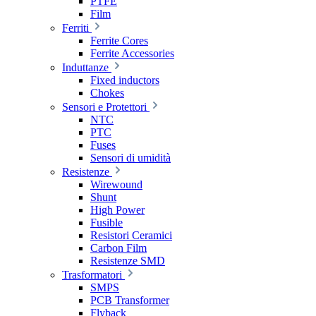
PTFE
Film
Ferriti
Ferrite Cores
Ferrite Accessories
Induttanze
Fixed inductors
Chokes
Sensori e Protettori
NTC
PTC
Fuses
Sensori di umidità
Resistenze
Wirewound
Shunt
High Power
Fusible
Resistori Ceramici
Carbon Film
Resistenze SMD
Trasformatori
SMPS
PCB Transformer
Flyback