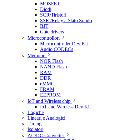
MOSFET
Diodi
SCR/Tiristori
SSR /Relay a Stato Solido
BJT
Gate drivers
Microcontrollori
Microcontroller Dev Kit
Audio CODECs
Memorie
NOR Flash
NAND Flash
RAM
DDR
eMMC
FRAM
EEPROM
IoT and Wireless chip
IoT and Wireless Dev Kit
Logiche
Lineari e Analogici
Timing
Isolatori
AC/DC Converter