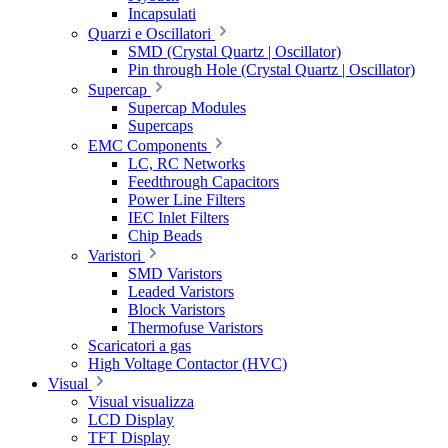
Incapsulati
Quarzi e Oscillatori
SMD (Crystal Quartz | Oscillator)
Pin through Hole (Crystal Quartz | Oscillator)
Supercap
Supercap Modules
Supercaps
EMC Components
LC, RC Networks
Feedthrough Capacitors
Power Line Filters
IEC Inlet Filters
Chip Beads
Varistori
SMD Varistors
Leaded Varistors
Block Varistors
Thermofuse Varistors
Scaricatori a gas
High Voltage Contactor (HVC)
Visual
Visual visualizza
LCD Display
TFT Display