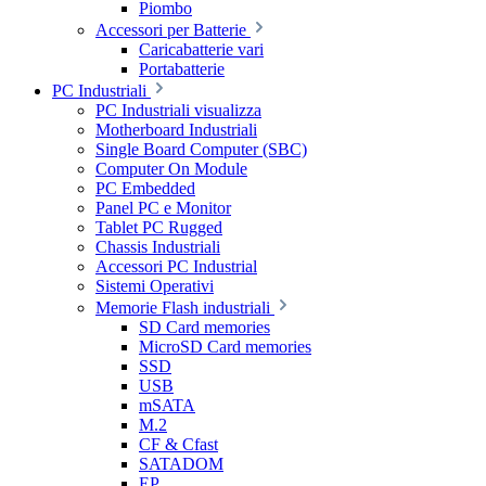
Piombo
Accessori per Batterie
Caricabatterie vari
Portabatterie
PC Industriali
PC Industriali visualizza
Motherboard Industriali
Single Board Computer (SBC)
Computer On Module
PC Embedded
Panel PC e Monitor
Tablet PC Rugged
Chassis Industriali
Accessori PC Industrial
Sistemi Operativi
Memorie Flash industriali
SD Card memories
MicroSD Card memories
SSD
USB
mSATA
M.2
CF & Cfast
SATADOM
EP