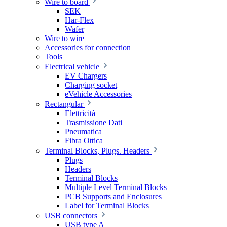
Wire to board
SEK
Har-Flex
Wafer
Wire to wire
Accessories for connection
Tools
Electrical vehicle
EV Chargers
Charging socket
eVehicle Accessories
Rectangular
Elettricità
Trasmissione Dati
Pneumatica
Fibra Ottica
Terminal Blocks, Plugs. Headers
Plugs
Headers
Terminal Blocks
Multiple Level Terminal Blocks
PCB Supports and Enclosures
Label for Terminal Blocks
USB connectors
USB type A