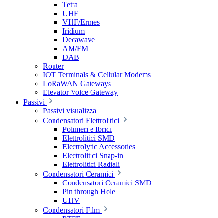
Tetra
UHF
VHF/Ermes
Iridium
Decawave
AM/FM
DAB
Router
IOT Terminals & Cellular Modems
LoRaWAN Gateways
Elevator Voice Gateway
Passivi
Passivi visualizza
Condensatori Elettrolitici
Polimeri e Ibridi
Elettrolitici SMD
Electrolytic Accessories
Electrolitici Snap-in
Elettrolitici Radiali
Condensatori Ceramici
Condensatori Ceramici SMD
Pin through Hole
UHV
Condensatori Film