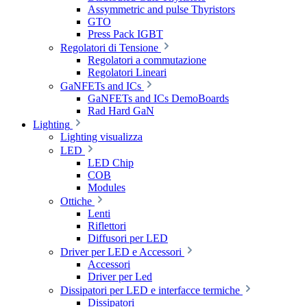
Assymmetric and pulse Thyristors
GTO
Press Pack IGBT
Regolatori di Tensione
Regolatori a commutazione
Regolatori Lineari
GaNFETs and ICs
GaNFETs and ICs DemoBoards
Rad Hard GaN
Lighting
Lighting visualizza
LED
LED Chip
COB
Modules
Ottiche
Lenti
Riflettori
Diffusori per LED
Driver per LED e Accessori
Accessori
Driver per Led
Dissipatori per LED e interfacce termiche
Dissipatori