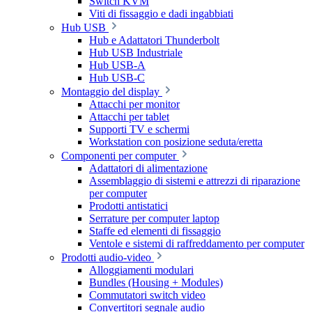
Switch KVM
Viti di fissaggio e dadi ingabbiati
Hub USB
Hub e Adattatori Thunderbolt
Hub USB Industriale
Hub USB-A
Hub USB-C
Montaggio del display
Attacchi per monitor
Attacchi per tablet
Supporti TV e schermi
Workstation con posizione seduta/eretta
Componenti per computer
Adattatori di alimentazione
Assemblaggio di sistemi e attrezzi di riparazione
per computer
Prodotti antistatici
Serrature per computer laptop
Staffe ed elementi di fissaggio
Ventole e sistemi di raffreddamento per computer
Prodotti audio-video
Alloggiamenti modulari
Bundles (Housing + Modules)
Commutatori switch video
Convertitori segnale audio