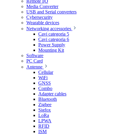
Remote I|O
Media Converter
USB and Serial converters
Cybersecurity
Wearable devices
Networking accessories
Cavi categoria 5
Cavi categoria 6
Power Supply
Mounting Kit
Software
PC Card
Antenne
Cellular
WiFi
GNSS
Combo
Adapter cables
Bluetooth
Zigbee
Sigfox
LoRa
LPWA
RFID
ISM