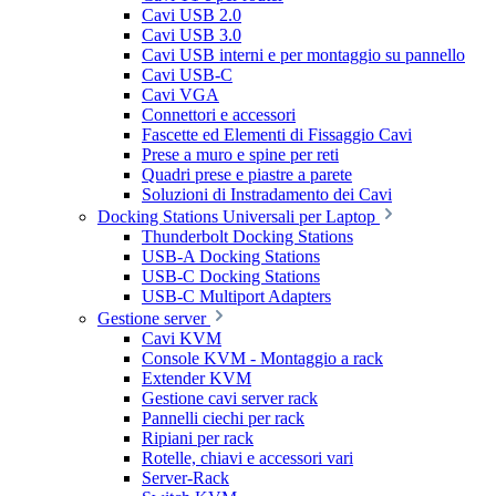
Cavi USB 2.0
Cavi USB 3.0
Cavi USB interni e per montaggio su pannello
Cavi USB-C
Cavi VGA
Connettori e accessori
Fascette ed Elementi di Fissaggio Cavi
Prese a muro e spine per reti
Quadri prese e piastre a parete
Soluzioni di Instradamento dei Cavi
Docking Stations Universali per Laptop
Thunderbolt Docking Stations
USB-A Docking Stations
USB-C Docking Stations
USB-C Multiport Adapters
Gestione server
Cavi KVM
Console KVM - Montaggio a rack
Extender KVM
Gestione cavi server rack
Pannelli ciechi per rack
Ripiani per rack
Rotelle, chiavi e accessori vari
Server-Rack