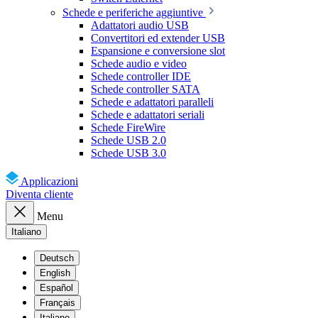
Schede e periferiche aggiuntive
Adattatori audio USB
Convertitori ed extender USB
Espansione e conversione slot
Schede audio e video
Schede controller IDE
Schede controller SATA
Schede e adattatori paralleli
Schede e adattatori seriali
Schede FireWire
Schede USB 2.0
Schede USB 3.0
Applicazioni
Diventa cliente
Menu
Italiano
Deutsch
English
Español
Français
Italiano