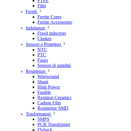
PTFE
Film
Ferriti
Ferrite Cores
Ferrite Accessories
Induttanze
Fixed inductors
Chokes
Sensori e Protettori
NTC
PTC
Fuses
Sensori di umidità
Resistenze
Wirewound
Shunt
High Power
Fusible
Resistori Ceramici
Carbon Film
Resistenze SMD
Trasformatori
SMPS
PCB Transformer
Flyback