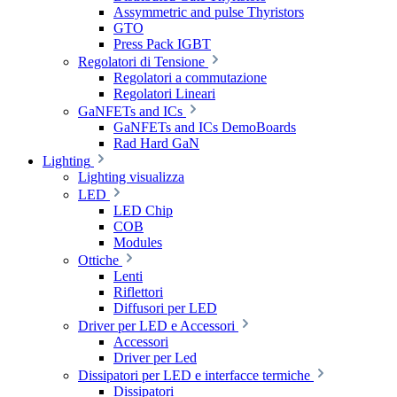
Assymmetric and pulse Thyristors
GTO
Press Pack IGBT
Regolatori di Tensione
Regolatori a commutazione
Regolatori Lineari
GaNFETs and ICs
GaNFETs and ICs DemoBoards
Rad Hard GaN
Lighting
Lighting visualizza
LED
LED Chip
COB
Modules
Ottiche
Lenti
Riflettori
Diffusori per LED
Driver per LED e Accessori
Accessori
Driver per Led
Dissipatori per LED e interfacce termiche
Dissipatori