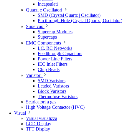
Incapsulati
Quarzi e Oscillatori
SMD (Crystal Quartz | Oscillator)
Pin through Hole (Crystal Quartz | Oscillator)
Supercap
Supercap Modules
Supercaps
EMC Components
LC, RC Networks
Feedthrough Capacitors
Power Line Filters
IEC Inlet Filters
Chip Beads
Varistori
SMD Varistors
Leaded Varistors
Block Varistors
Thermofuse Varistors
Scaricatori a gas
High Voltage Contactor (HVC)
Visual
Visual visualizza
LCD Display
TFT Display