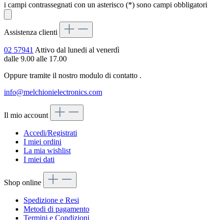
i campi contrassegnati con un asterisco (*) sono campi obbligatori
Assistenza clienti
02 57941
Attivo dal lunedi al venerdì
dalle 9.00 alle 17.00
Oppure tramite il nostro modulo di contatto
.
info@melchionielectronics.com
Il mio account
Accedi/Registrati
I miei ordini
La mia wishlist
I miei dati
Shop online
Spedizione e Resi
Metodi di pagamento
Termini e Condizioni