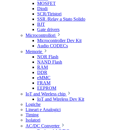
MOSFET
Diodi
SCR/Tiristori
SSR /Relay a Stato Solido
BJT
Gate drivers
Microcontrollori
Microcontroller Dev Kit
Audio CODECs
Memorie
NOR Flash
NAND Flash
RAM
DDR
eMMC
FRAM
EEPROM
IoT and Wireless chip
IoT and Wireless Dev Kit
Logiche
Lineari e Analogici
Timing
Isolatori
AC/DC Converter