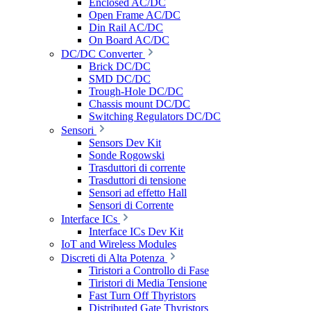
Enclosed AC/DC
Open Frame AC/DC
Din Rail AC/DC
On Board AC/DC
DC/DC Converter
Brick DC/DC
SMD DC/DC
Trough-Hole DC/DC
Chassis mount DC/DC
Switching Regulators DC/DC
Sensori
Sensors Dev Kit
Sonde Rogowski
Trasduttori di corrente
Trasduttori di tensione
Sensori ad effetto Hall
Sensori di Corrente
Interface ICs
Interface ICs Dev Kit
IoT and Wireless Modules
Discreti di Alta Potenza
Tiristori a Controllo di Fase
Tiristori di Media Tensione
Fast Turn Off Thyristors
Distributed Gate Thyristors