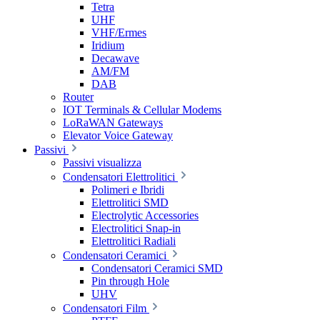
Tetra
UHF
VHF/Ermes
Iridium
Decawave
AM/FM
DAB
Router
IOT Terminals & Cellular Modems
LoRaWAN Gateways
Elevator Voice Gateway
Passivi
Passivi visualizza
Condensatori Elettrolitici
Polimeri e Ibridi
Elettrolitici SMD
Electrolytic Accessories
Electrolitici Snap-in
Elettrolitici Radiali
Condensatori Ceramici
Condensatori Ceramici SMD
Pin through Hole
UHV
Condensatori Film