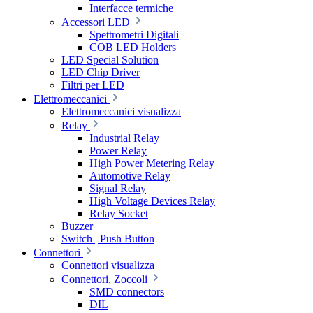
Interfacce termiche
Accessori LED
Spettrometri Digitali
COB LED Holders
LED Special Solution
LED Chip Driver
Filtri per LED
Elettromeccanici
Elettromeccanici visualizza
Relay
Industrial Relay
Power Relay
High Power Metering Relay
Automotive Relay
Signal Relay
High Voltage Devices Relay
Relay Socket
Buzzer
Switch | Push Button
Connettori
Connettori visualizza
Connettori, Zoccoli
SMD connectors
DIL