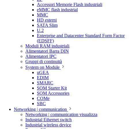
Accessori Memorie Flash industriali
eMMC flash industrial
MMC
HD esterni
SATA Slim
U.2
Enterprise and Datacenter Standard Form Factor
(EDSFF)
Moduli RAM industriali
Alimentatori Barra DIN
Alimentatori IPC
Gruppi di continuità
System on Module
uGEA
EDIM
SMARC
SOM Starter Kit
SOM Accessories
COMe
SBC
Networking | communication
Networking | communication visualizza
Industrial Ethernet switch
Industrial wireless device