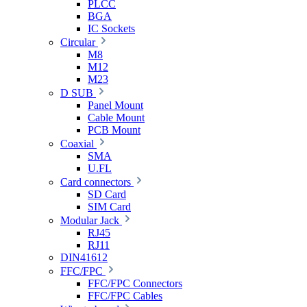
PLCC
BGA
IC Sockets
Circular
M8
M12
M23
D SUB
Panel Mount
Cable Mount
PCB Mount
Coaxial
SMA
U.FL
Card connectors
SD Card
SIM Card
Modular Jack
RJ45
RJ11
DIN41612
FFC/FPC
FFC/FPC Connectors
FFC/FPC Cables