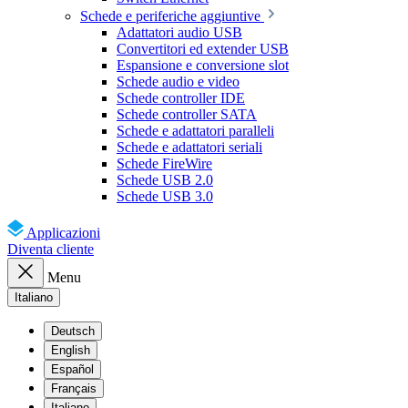
Schede e periferiche aggiuntive
Adattatori audio USB
Convertitori ed extender USB
Espansione e conversione slot
Schede audio e video
Schede controller IDE
Schede controller SATA
Schede e adattatori paralleli
Schede e adattatori seriali
Schede FireWire
Schede USB 2.0
Schede USB 3.0
Applicazioni
Diventa cliente
Menu
Italiano
Deutsch
English
Español
Français
Italiano