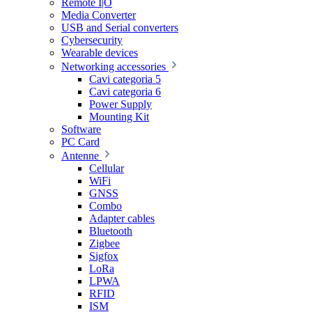
Remote I|O
Media Converter
USB and Serial converters
Cybersecurity
Wearable devices
Networking accessories
Cavi categoria 5
Cavi categoria 6
Power Supply
Mounting Kit
Software
PC Card
Antenne
Cellular
WiFi
GNSS
Combo
Adapter cables
Bluetooth
Zigbee
Sigfox
LoRa
LPWA
RFID
ISM