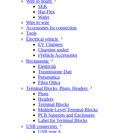
Wire to board
SEK
Har-Flex
Wafer
Wire to wire
Accessories for connection
Tools
Electrical vehicle
EV Chargers
Charging socket
eVehicle Accessories
Rectangular
Elettricità
Trasmissione Dati
Pneumatica
Fibra Ottica
Terminal Blocks, Plugs. Headers
Plugs
Headers
Terminal Blocks
Multiple Level Terminal Blocks
PCB Supports and Enclosures
Label for Terminal Blocks
USB connectors
USB type A