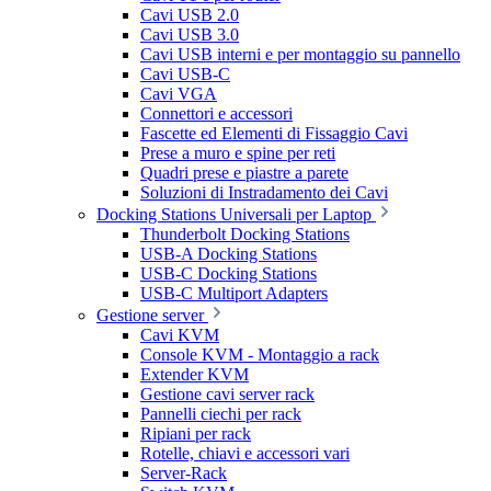
Cavi USB 2.0
Cavi USB 3.0
Cavi USB interni e per montaggio su pannello
Cavi USB-C
Cavi VGA
Connettori e accessori
Fascette ed Elementi di Fissaggio Cavi
Prese a muro e spine per reti
Quadri prese e piastre a parete
Soluzioni di Instradamento dei Cavi
Docking Stations Universali per Laptop
Thunderbolt Docking Stations
USB-A Docking Stations
USB-C Docking Stations
USB-C Multiport Adapters
Gestione server
Cavi KVM
Console KVM - Montaggio a rack
Extender KVM
Gestione cavi server rack
Pannelli ciechi per rack
Ripiani per rack
Rotelle, chiavi e accessori vari
Server-Rack