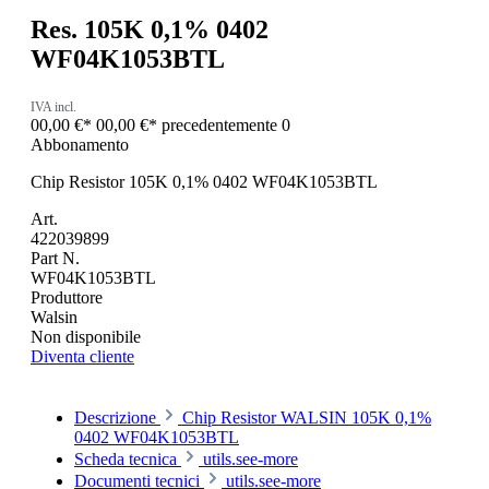
Res. 105K 0,1% 0402
WF04K1053BTL
IVA incl.
00,00 €*
00,00 €*
precedentemente 0
Abbonamento
Chip Resistor 105K 0,1% 0402 WF04K1053BTL
Art.
422039899
Part N.
WF04K1053BTL
Produttore
Walsin
Non disponibile
Diventa cliente
Descrizione
Chip Resistor WALSIN 105K 0,1%
0402 WF04K1053BTL
Scheda tecnica
utils.see-more
Documenti tecnici
utils.see-more