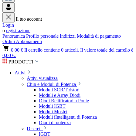
Il tuo account
Login
o
registrazione
Panoramica
Profilo personale
Indirizzi
Modalità di pagamento
Ordini
Abbonamenti
0,00 €
Il carrello contiene 0 articoli. Il valore totale del carrello è
0,00 €.
PRODOTTI
Attivi
Attivi visualizza
Chip e Moduli di Potenza
Moduli SCR/Tiristori
Moduli e Array Diodi
Diodi Rettificatori a Ponte
Moduli IGBT
Moduli Mosfet
Moduli iIntelligenti di Potenza
Diodi di potenza
Discreti
IGBT