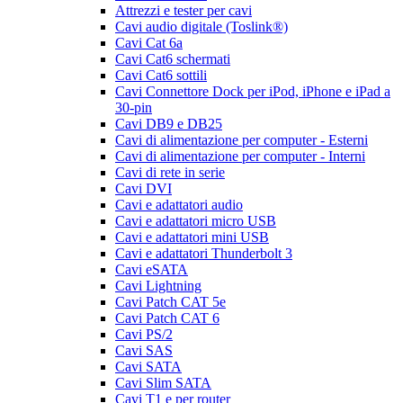
Attrezzi e tester per cavi
Cavi audio digitale (Toslink®)
Cavi Cat 6a
Cavi Cat6 schermati
Cavi Cat6 sottili
Cavi Connettore Dock per iPod, iPhone e iPad a
30-pin
Cavi DB9 e DB25
Cavi di alimentazione per computer - Esterni
Cavi di alimentazione per computer - Interni
Cavi di rete in serie
Cavi DVI
Cavi e adattatori audio
Cavi e adattatori micro USB
Cavi e adattatori mini USB
Cavi e adattatori Thunderbolt 3
Cavi eSATA
Cavi Lightning
Cavi Patch CAT 5e
Cavi Patch CAT 6
Cavi PS/2
Cavi SAS
Cavi SATA
Cavi Slim SATA
Cavi T1 e per router