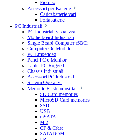
Piombo
Accessori per Batterie
Caricabatterie vari
Portabatterie
PC Industriali
PC Industriali visualizza
Motherboard Industriali
Single Board Computer (SBC)
Computer On Module
PC Embedded
Panel PC e Monitor
Tablet PC Rugged
Chassis Industriali
Accessori PC Industrial
Sistemi Operativi
Memorie Flash industriali
SD Card memories
MicroSD Card memories
SSD
USB
mSATA
M.2
CF & Cfast
SATADOM
EP