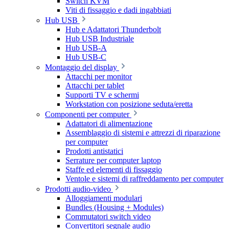
Switch KVM
Viti di fissaggio e dadi ingabbiati
Hub USB
Hub e Adattatori Thunderbolt
Hub USB Industriale
Hub USB-A
Hub USB-C
Montaggio del display
Attacchi per monitor
Attacchi per tablet
Supporti TV e schermi
Workstation con posizione seduta/eretta
Componenti per computer
Adattatori di alimentazione
Assemblaggio di sistemi e attrezzi di riparazione
per computer
Prodotti antistatici
Serrature per computer laptop
Staffe ed elementi di fissaggio
Ventole e sistemi di raffreddamento per computer
Prodotti audio-video
Alloggiamenti modulari
Bundles (Housing + Modules)
Commutatori switch video
Convertitori segnale audio