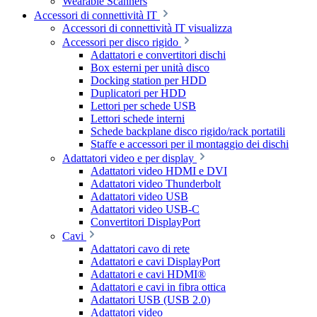
Wearable Scanners
Accessori di connettività IT
Accessori di connettività IT visualizza
Accessori per disco rigido
Adattatori e convertitori dischi
Box esterni per unità disco
Docking station per HDD
Duplicatori per HDD
Lettori per schede USB
Lettori schede interni
Schede backplane disco rigido/rack portatili
Staffe e accessori per il montaggio dei dischi
Adattatori video e per display
Adattatori video HDMI e DVI
Adattatori video Thunderbolt
Adattatori video USB
Adattatori video USB-C
Convertitori DisplayPort
Cavi
Adattatori cavo di rete
Adattatori e cavi DisplayPort
Adattatori e cavi HDMI®
Adattatori e cavi in fibra ottica
Adattatori USB (USB 2.0)
Adattatori video