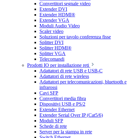
Convertitori segnale video
Extender DVI
Extender HDMI®
Extender VGA
Moduli Audio Video
Scaler video
Soluzioni per tavolo conferenza fisse
Splitter DVI
Splitter HDMI®
Splitter VGA
Telecomandi
Prodotti IO per installazione reti
Adattatori di rete USB e USB-C
Adattatori di rete wireless
Adattatori per telecomunicazioni, bluetooth e
infrarossi
Cavi SFP
Convertitori media fibra
Dispositivi USB e PS/2
Extender Ethernet
Extender Serial Over IP (Cat5/6)
Moduli SFP
Schede di rete
Server per la stampa in rete
Switch Ethernet