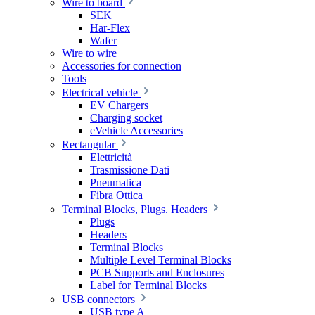
Wire to board
SEK
Har-Flex
Wafer
Wire to wire
Accessories for connection
Tools
Electrical vehicle
EV Chargers
Charging socket
eVehicle Accessories
Rectangular
Elettricità
Trasmissione Dati
Pneumatica
Fibra Ottica
Terminal Blocks, Plugs. Headers
Plugs
Headers
Terminal Blocks
Multiple Level Terminal Blocks
PCB Supports and Enclosures
Label for Terminal Blocks
USB connectors
USB type A