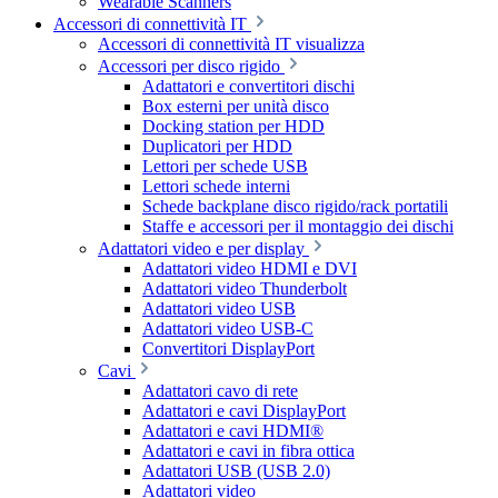
Wearable Scanners
Accessori di connettività IT
Accessori di connettività IT visualizza
Accessori per disco rigido
Adattatori e convertitori dischi
Box esterni per unità disco
Docking station per HDD
Duplicatori per HDD
Lettori per schede USB
Lettori schede interni
Schede backplane disco rigido/rack portatili
Staffe e accessori per il montaggio dei dischi
Adattatori video e per display
Adattatori video HDMI e DVI
Adattatori video Thunderbolt
Adattatori video USB
Adattatori video USB-C
Convertitori DisplayPort
Cavi
Adattatori cavo di rete
Adattatori e cavi DisplayPort
Adattatori e cavi HDMI®
Adattatori e cavi in fibra ottica
Adattatori USB (USB 2.0)
Adattatori video