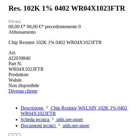
Res. 102K 1% 0402 WR04X1023FTR
IVA incl.
00,00 €*
00,00 €*
precedentemente 0
Abbonamento
Chip Resistor 102K 1% 0402 WR04X1023FTR
Art.
422039840
Part N.
WR04X1023FTR
Produttore
Walsin
Non disponibile
Diventa cliente
Descrizione
Chip Resistor WALSIN 102K 1% 0402
WR04X1023FTR
Scheda tecnica
utils.see-more
Documenti tecnici
utils.see-more