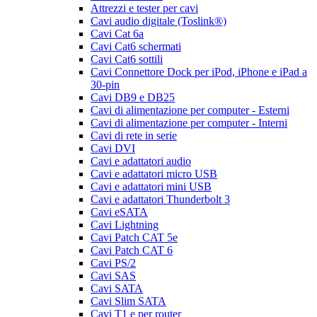
Attrezzi e tester per cavi
Cavi audio digitale (Toslink®)
Cavi Cat 6a
Cavi Cat6 schermati
Cavi Cat6 sottili
Cavi Connettore Dock per iPod, iPhone e iPad a
30-pin
Cavi DB9 e DB25
Cavi di alimentazione per computer - Esterni
Cavi di alimentazione per computer - Interni
Cavi di rete in serie
Cavi DVI
Cavi e adattatori audio
Cavi e adattatori micro USB
Cavi e adattatori mini USB
Cavi e adattatori Thunderbolt 3
Cavi eSATA
Cavi Lightning
Cavi Patch CAT 5e
Cavi Patch CAT 6
Cavi PS/2
Cavi SAS
Cavi SATA
Cavi Slim SATA
Cavi T1 e per router