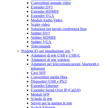
Convertitori segnale video
Extender DVI
Extender HDMI®
Extender VGA
Moduli Audio Video
Scaler video
Soluzioni per tavolo conferenza fisse
Splitter DVI
Splitter HDMI®
Splitter VGA
Telecomandi
Prodotti IO per installazione reti
Adattatori di rete USB e USB-C
Adattatori di rete wireless
Adattatori per telecomunicazioni, bluetooth e
infrarossi
Cavi SFP
Convertitori media fibra
Dispositivi USB e PS/2
Extender Ethernet
Extender Serial Over IP (Cat5/6)
Moduli SFP
Schede di rete
Server per la stampa in rete
Switch Ethernet