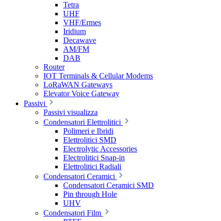
Tetra
UHF
VHF/Ermes
Iridium
Decawave
AM/FM
DAB
Router
IOT Terminals & Cellular Modems
LoRaWAN Gateways
Elevator Voice Gateway
Passivi
Passivi visualizza
Condensatori Elettrolitici
Polimeri e Ibridi
Elettrolitici SMD
Electrolytic Accessories
Electrolitici Snap-in
Elettrolitici Radiali
Condensatori Ceramici
Condensatori Ceramici SMD
Pin through Hole
UHV
Condensatori Film