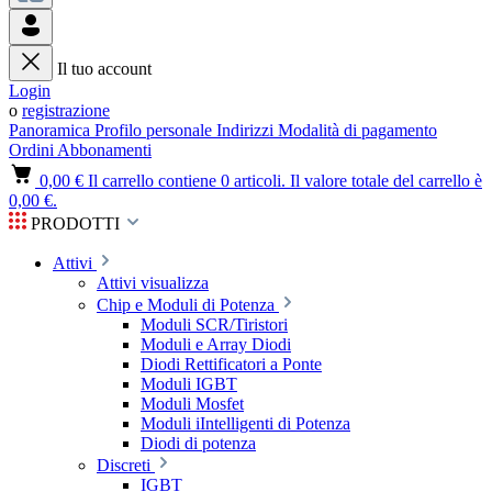
Il tuo account
Login
o
registrazione
Panoramica
Profilo personale
Indirizzi
Modalità di pagamento
Ordini
Abbonamenti
0,00 €
Il carrello contiene 0 articoli. Il valore totale del carrello è
0,00 €.
PRODOTTI
Attivi
Attivi visualizza
Chip e Moduli di Potenza
Moduli SCR/Tiristori
Moduli e Array Diodi
Diodi Rettificatori a Ponte
Moduli IGBT
Moduli Mosfet
Moduli iIntelligenti di Potenza
Diodi di potenza
Discreti
IGBT