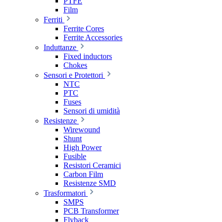
PTFE
Film
Ferriti
Ferrite Cores
Ferrite Accessories
Induttanze
Fixed inductors
Chokes
Sensori e Protettori
NTC
PTC
Fuses
Sensori di umidità
Resistenze
Wirewound
Shunt
High Power
Fusible
Resistori Ceramici
Carbon Film
Resistenze SMD
Trasformatori
SMPS
PCB Transformer
Flyback