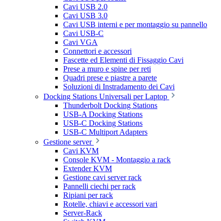
Cavi USB 2.0
Cavi USB 3.0
Cavi USB interni e per montaggio su pannello
Cavi USB-C
Cavi VGA
Connettori e accessori
Fascette ed Elementi di Fissaggio Cavi
Prese a muro e spine per reti
Quadri prese e piastre a parete
Soluzioni di Instradamento dei Cavi
Docking Stations Universali per Laptop
Thunderbolt Docking Stations
USB-A Docking Stations
USB-C Docking Stations
USB-C Multiport Adapters
Gestione server
Cavi KVM
Console KVM - Montaggio a rack
Extender KVM
Gestione cavi server rack
Pannelli ciechi per rack
Ripiani per rack
Rotelle, chiavi e accessori vari
Server-Rack