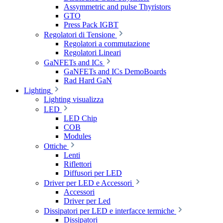
Assymmetric and pulse Thyristors
GTO
Press Pack IGBT
Regolatori di Tensione
Regolatori a commutazione
Regolatori Lineari
GaNFETs and ICs
GaNFETs and ICs DemoBoards
Rad Hard GaN
Lighting
Lighting visualizza
LED
LED Chip
COB
Modules
Ottiche
Lenti
Riflettori
Diffusori per LED
Driver per LED e Accessori
Accessori
Driver per Led
Dissipatori per LED e interfacce termiche
Dissipatori