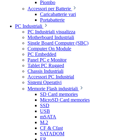
Piombo
Accessori per Batterie
Caricabatterie vari
Portabatterie
PC Industriali
PC Industriali visualizza
Motherboard Industriali
Single Board Computer (SBC)
Computer On Module
PC Embedded
Panel PC e Monitor
Tablet PC Rugged
Chassis Industriali
Accessori PC Industrial
Sistemi Operativi
Memorie Flash industriali
SD Card memories
MicroSD Card memories
SSD
USB
mSATA
M.2
CF & Cfast
SATADOM
EP