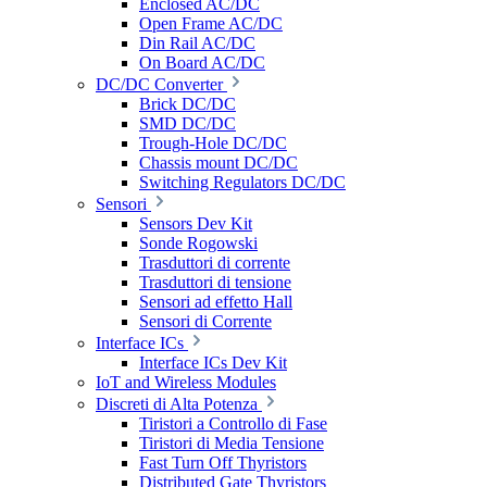
Enclosed AC/DC
Open Frame AC/DC
Din Rail AC/DC
On Board AC/DC
DC/DC Converter
Brick DC/DC
SMD DC/DC
Trough-Hole DC/DC
Chassis mount DC/DC
Switching Regulators DC/DC
Sensori
Sensors Dev Kit
Sonde Rogowski
Trasduttori di corrente
Trasduttori di tensione
Sensori ad effetto Hall
Sensori di Corrente
Interface ICs
Interface ICs Dev Kit
IoT and Wireless Modules
Discreti di Alta Potenza
Tiristori a Controllo di Fase
Tiristori di Media Tensione
Fast Turn Off Thyristors
Distributed Gate Thyristors