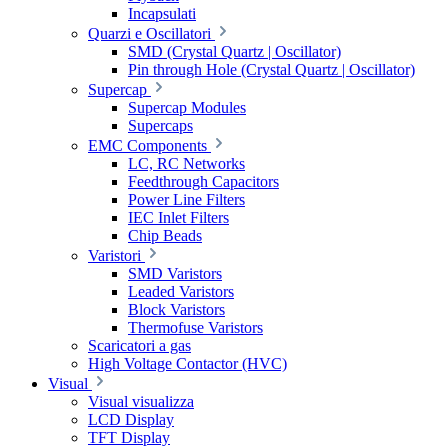
Incapsulati
Quarzi e Oscillatori
SMD (Crystal Quartz | Oscillator)
Pin through Hole (Crystal Quartz | Oscillator)
Supercap
Supercap Modules
Supercaps
EMC Components
LC, RC Networks
Feedthrough Capacitors
Power Line Filters
IEC Inlet Filters
Chip Beads
Varistori
SMD Varistors
Leaded Varistors
Block Varistors
Thermofuse Varistors
Scaricatori a gas
High Voltage Contactor (HVC)
Visual
Visual visualizza
LCD Display
TFT Display