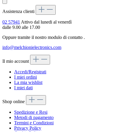
Assistenza clienti
02 57941
Attivo dal lunedi al venerdì
dalle 9.00 alle 17.00
Oppure tramite il nostro modulo di contatto
.
info@melchionielectronics.com
Il mio account
Accedi/Registrati
I miei ordini
La mia wishlist
I miei dati
Shop online
Spedizione e Resi
Metodi di pagamento
Termini e Condizioni
Privacy Policy