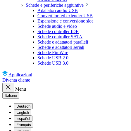
Schede e periferiche aggiuntive
Adattatori audio USB
Convertitori ed extender USB
Espansione e conversione slot
Schede audio e video
Schede controller IDE
Schede controller SATA
Schede e adattatori paralleli
Schede e adattatori seriali
Schede FireWire
Schede USB 2.0
Schede USB 3.0
Applicazioni
Diventa cliente
Menu
Italiano
Deutsch
English
Español
Français
Italiano