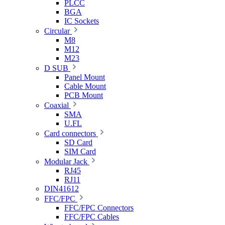
PLCC
BGA
IC Sockets
Circular
M8
M12
M23
D SUB
Panel Mount
Cable Mount
PCB Mount
Coaxial
SMA
U.FL
Card connectors
SD Card
SIM Card
Modular Jack
RJ45
RJ11
DIN41612
FFC/FPC
FFC/FPC Connectors
FFC/FPC Cables