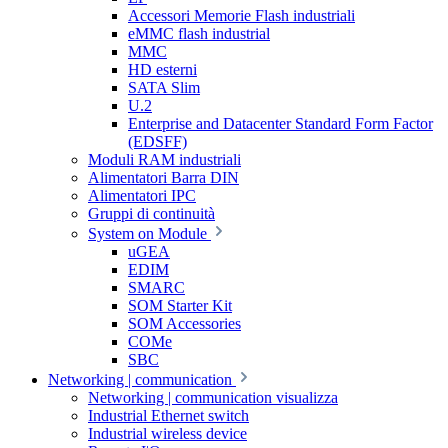
Accessori Memorie Flash industriali
eMMC flash industrial
MMC
HD esterni
SATA Slim
U.2
Enterprise and Datacenter Standard Form Factor
(EDSFF)
Moduli RAM industriali
Alimentatori Barra DIN
Alimentatori IPC
Gruppi di continuità
System on Module
uGEA
EDIM
SMARC
SOM Starter Kit
SOM Accessories
COMe
SBC
Networking | communication
Networking | communication visualizza
Industrial Ethernet switch
Industrial wireless device