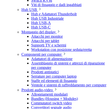
Switch KVM
Viti di fissaggio e dadi ingabbiati
Hub USB
Hub e Adattatori Thunderbolt
Hub USB Industriale
Hub USB-A
Hub USB-C
Montaggio del display
Attacchi per monitor
Attacchi per tablet
Supporti TV e schermi
Workstation con posizione seduta/eretta
Componenti per computer
Adattatori di alimentazione
Assemblaggio di sistemi e attrezzi di riparazione
per computer
Prodotti antistatici
Serrature per computer laptop
Staffe ed elementi di fissaggio
Ventole e sistemi di raffreddamento per computer
Prodotti audio-video
Alloggiamenti modulari
Bundles (Housing + Modules)
Commutatori switch video
Convertitori segnale audio