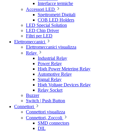
Interfacce termiche
Accessori LED
Spettrometri Digitali
COB LED Holders
LED Special Solution
LED Chip Driver
Filtri per LED
Elettromeccanici
Elettromeccanici visualizza
Relay
Industrial Relay
Power Relay
High Power Metering Relay
Automotive Relay
Signal Relay
High Voltage Devices Relay
Relay Socket
Buzzer
Switch | Push Button
Connettori
Connettori visualizza
Connettori, Zoccoli
SMD connectors
DIL