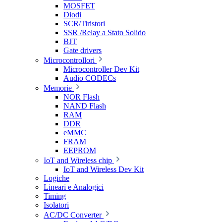
MOSFET
Diodi
SCR/Tiristori
SSR /Relay a Stato Solido
BJT
Gate drivers
Microcontrollori
Microcontroller Dev Kit
Audio CODECs
Memorie
NOR Flash
NAND Flash
RAM
DDR
eMMC
FRAM
EEPROM
IoT and Wireless chip
IoT and Wireless Dev Kit
Logiche
Lineari e Analogici
Timing
Isolatori
AC/DC Converter