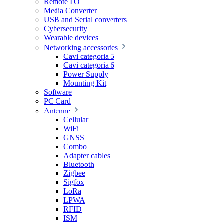
Remote I|O
Media Converter
USB and Serial converters
Cybersecurity
Wearable devices
Networking accessories
Cavi categoria 5
Cavi categoria 6
Power Supply
Mounting Kit
Software
PC Card
Antenne
Cellular
WiFi
GNSS
Combo
Adapter cables
Bluetooth
Zigbee
Sigfox
LoRa
LPWA
RFID
ISM