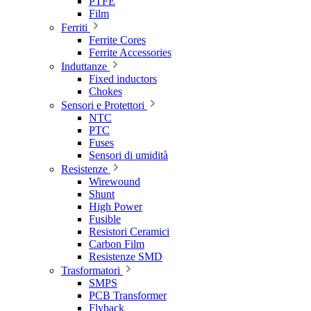
PTFE
Film
Ferriti
Ferrite Cores
Ferrite Accessories
Induttanze
Fixed inductors
Chokes
Sensori e Protettori
NTC
PTC
Fuses
Sensori di umidità
Resistenze
Wirewound
Shunt
High Power
Fusible
Resistori Ceramici
Carbon Film
Resistenze SMD
Trasformatori
SMPS
PCB Transformer
Flyback