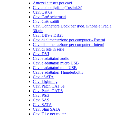
Attrezzi e tester per cavi
Cavi audio digitale (Toslink®)
Cavi Cat 6a
Cavi Cat6 schermati
Cavi Cat6 sottili
Cavi Connettore Dock per iPod, iPhone e iPad a
30-pin
Cavi DB9 e DB25
Cavi di alimentazione per computer - Esterni
Cavi di alimentazione per computer - Interni
Cavi di rete in serie
Cavi DVI
Cavi e adattatori audio
Cavi e adattatori micro USB
Cavi e adattatori mini USB
Cavi e adattatori Thunderbolt 3
Cavi eSATA
Cavi Lightning
Cavi Patch CAT 5e
Cavi Patch CAT 6
Cavi PS/2
Cavi SAS
Cavi SATA
Cavi Slim SATA
Cavi T1 e per router