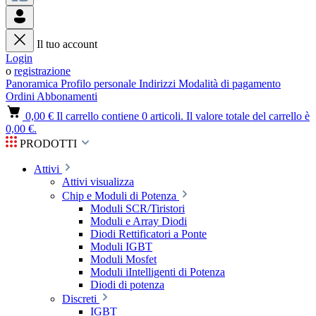
Il tuo account
Login
o
registrazione
Panoramica
Profilo personale
Indirizzi
Modalità di pagamento
Ordini
Abbonamenti
0,00 €
Il carrello contiene 0 articoli. Il valore totale del carrello è
0,00 €.
PRODOTTI
Attivi
Attivi visualizza
Chip e Moduli di Potenza
Moduli SCR/Tiristori
Moduli e Array Diodi
Diodi Rettificatori a Ponte
Moduli IGBT
Moduli Mosfet
Moduli iIntelligenti di Potenza
Diodi di potenza
Discreti
IGBT