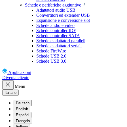
Schede e periferiche aggiuntive
Adattatori audio USB
Convertitori ed extender USB
Espansione e conversione slot
Schede audio e video
Schede controller IDE
Schede controller SATA
Schede e adattatori paralleli
Schede e adattatori seriali
Schede FireWire
Schede USB 2.0
Schede USB 3.0
Applicazioni
Diventa cliente
Menu
Italiano
Deutsch
English
Español
Français
Italiano