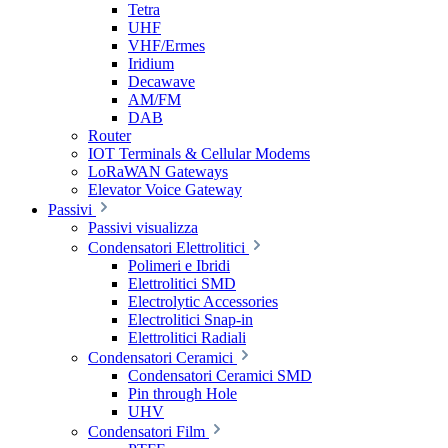
Tetra
UHF
VHF/Ermes
Iridium
Decawave
AM/FM
DAB
Router
IOT Terminals & Cellular Modems
LoRaWAN Gateways
Elevator Voice Gateway
Passivi
Passivi visualizza
Condensatori Elettrolitici
Polimeri e Ibridi
Elettrolitici SMD
Electrolytic Accessories
Electrolitici Snap-in
Elettrolitici Radiali
Condensatori Ceramici
Condensatori Ceramici SMD
Pin through Hole
UHV
Condensatori Film