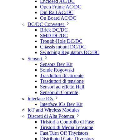
Enclosed AC/DC
Open Frame AC/DC
Din Rail AC/DC
On Board AC/DC
DC/DC Converter
Brick DC/DC
SMD DC/DC
Trough-Hole DC/DC
Chassis mount DC/DC
Switching Regulators DC/DC
Sensori
Sensors Dev Kit
Sonde Rogowski
Trasduttori di corrente
Trasduttori di tensione
Sensori ad effetto Hall
Sensori di Corrente
Interface ICs
Interface ICs Dev Kit
IoT and Wireless Modules
Discreti di Alta Potenza
Tiristori a Controllo di Fase
Tiristori di Media Tensione
Fast Turn Off Thyristors
Distributed Gate Thyristors