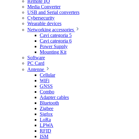
Remote I|O
Media Converter
USB and Serial converters
Cybersecurity
Wearable devices
Networking accessories
Cavi categoria 5
Cavi categoria 6
Power Supply
Mounting Kit
Software
PC Card
Antenne
Cellular
WiFi
GNSS
Combo
Adapter cables
Bluetooth
Zigbee
Sigfox
LoRa
LPWA
RFID
ISM