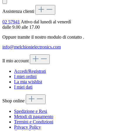
Assistenza clienti
02 57941
Attivo dal lunedi al venerdì
dalle 9.00 alle 17.00
Oppure tramite il nostro modulo di contatto
.
info@melchionielectronics.com
Il mio account
Accedi/Registrati
I miei ordini
La mia wishlist
I miei dati
Shop online
Spedizione e Resi
Metodi di pagamento
Termini e Condizioni
Privacy Policy