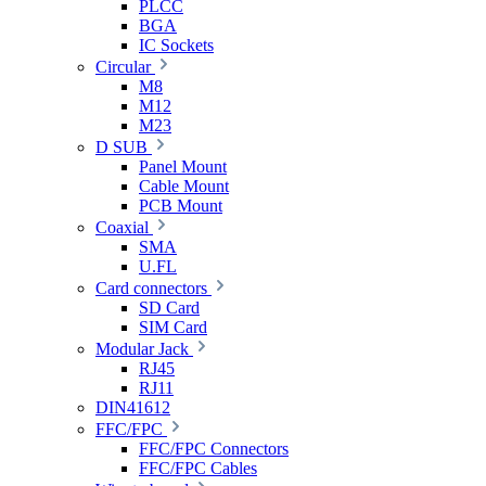
PLCC
BGA
IC Sockets
Circular
M8
M12
M23
D SUB
Panel Mount
Cable Mount
PCB Mount
Coaxial
SMA
U.FL
Card connectors
SD Card
SIM Card
Modular Jack
RJ45
RJ11
DIN41612
FFC/FPC
FFC/FPC Connectors
FFC/FPC Cables