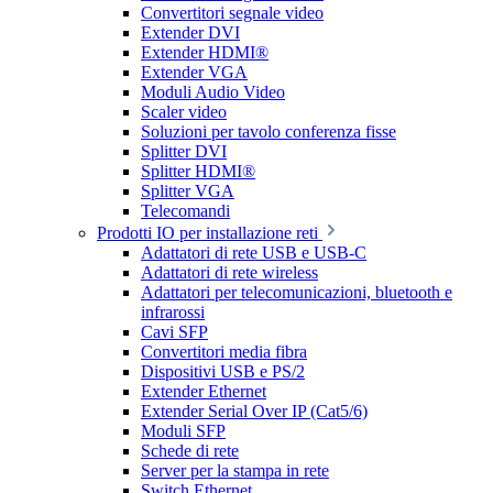
Convertitori segnale video
Extender DVI
Extender HDMI®
Extender VGA
Moduli Audio Video
Scaler video
Soluzioni per tavolo conferenza fisse
Splitter DVI
Splitter HDMI®
Splitter VGA
Telecomandi
Prodotti IO per installazione reti
Adattatori di rete USB e USB-C
Adattatori di rete wireless
Adattatori per telecomunicazioni, bluetooth e
infrarossi
Cavi SFP
Convertitori media fibra
Dispositivi USB e PS/2
Extender Ethernet
Extender Serial Over IP (Cat5/6)
Moduli SFP
Schede di rete
Server per la stampa in rete
Switch Ethernet