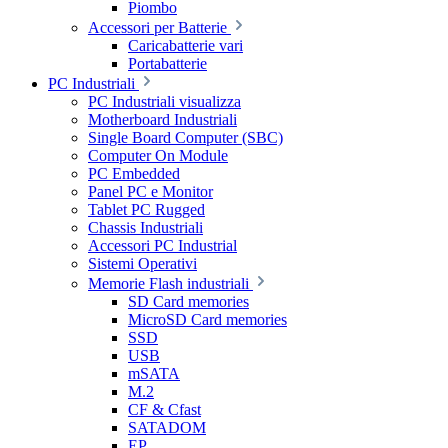
Piombo
Accessori per Batterie
Caricabatterie vari
Portabatterie
PC Industriali
PC Industriali visualizza
Motherboard Industriali
Single Board Computer (SBC)
Computer On Module
PC Embedded
Panel PC e Monitor
Tablet PC Rugged
Chassis Industriali
Accessori PC Industrial
Sistemi Operativi
Memorie Flash industriali
SD Card memories
MicroSD Card memories
SSD
USB
mSATA
M.2
CF & Cfast
SATADOM
EP