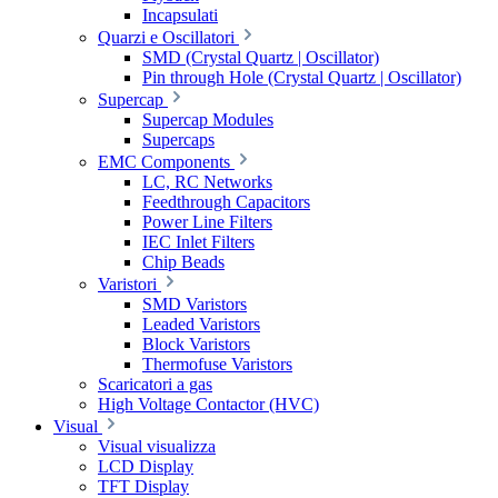
Incapsulati
Quarzi e Oscillatori
SMD (Crystal Quartz | Oscillator)
Pin through Hole (Crystal Quartz | Oscillator)
Supercap
Supercap Modules
Supercaps
EMC Components
LC, RC Networks
Feedthrough Capacitors
Power Line Filters
IEC Inlet Filters
Chip Beads
Varistori
SMD Varistors
Leaded Varistors
Block Varistors
Thermofuse Varistors
Scaricatori a gas
High Voltage Contactor (HVC)
Visual
Visual visualizza
LCD Display
TFT Display