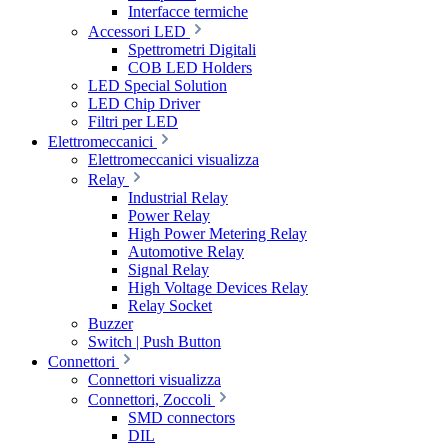
Interfacce termiche
Accessori LED
Spettrometri Digitali
COB LED Holders
LED Special Solution
LED Chip Driver
Filtri per LED
Elettromeccanici
Elettromeccanici visualizza
Relay
Industrial Relay
Power Relay
High Power Metering Relay
Automotive Relay
Signal Relay
High Voltage Devices Relay
Relay Socket
Buzzer
Switch | Push Button
Connettori
Connettori visualizza
Connettori, Zoccoli
SMD connectors
DIL