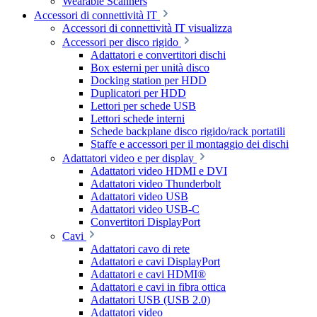
Wearable Scanners
Accessori di connettività IT
Accessori di connettività IT visualizza
Accessori per disco rigido
Adattatori e convertitori dischi
Box esterni per unità disco
Docking station per HDD
Duplicatori per HDD
Lettori per schede USB
Lettori schede interni
Schede backplane disco rigido/rack portatili
Staffe e accessori per il montaggio dei dischi
Adattatori video e per display
Adattatori video HDMI e DVI
Adattatori video Thunderbolt
Adattatori video USB
Adattatori video USB-C
Convertitori DisplayPort
Cavi
Adattatori cavo di rete
Adattatori e cavi DisplayPort
Adattatori e cavi HDMI®
Adattatori e cavi in fibra ottica
Adattatori USB (USB 2.0)
Adattatori video