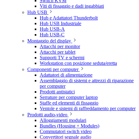
Switch KVM
Viti di fissaggio e dadi ingabbiati
Hub USB
Hub e Adattatori Thunderbolt
Hub USB Industriale
Hub USB-A
Hub USB-C
Montaggio del display
Attacchi per monitor
Attacchi per tablet
Supporti TV e schermi
Workstation con posizione seduta/eretta
Componenti per computer
Adattatori di alimentazione
Assemblaggio di sistemi e attrezzi di riparazione
per computer
Prodotti antistatici
Serrature per computer laptop
Staffe ed elementi di fissaggio
Ventole e sistemi di raffreddamento per computer
Prodotti audio-video
Alloggiamenti modulari
Bundles (Housing + Modules)
Commutatori switch video
Convertitori segnale audio