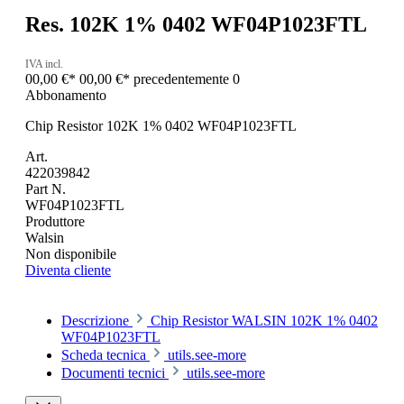
Res. 102K 1% 0402 WF04P1023FTL
IVA incl.
00,00 €*
00,00 €*
precedentemente 0
Abbonamento
Chip Resistor 102K 1% 0402 WF04P1023FTL
Art.
422039842
Part N.
WF04P1023FTL
Produttore
Walsin
Non disponibile
Diventa cliente
Descrizione
Chip Resistor WALSIN 102K 1% 0402
WF04P1023FTL
Scheda tecnica
utils.see-more
Documenti tecnici
utils.see-more