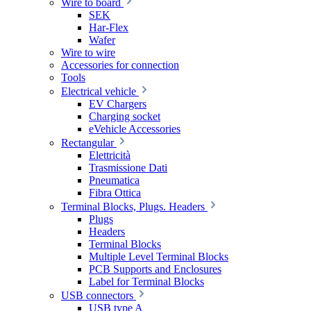
Wire to board
SEK
Har-Flex
Wafer
Wire to wire
Accessories for connection
Tools
Electrical vehicle
EV Chargers
Charging socket
eVehicle Accessories
Rectangular
Elettricità
Trasmissione Dati
Pneumatica
Fibra Ottica
Terminal Blocks, Plugs. Headers
Plugs
Headers
Terminal Blocks
Multiple Level Terminal Blocks
PCB Supports and Enclosures
Label for Terminal Blocks
USB connectors
USB type A