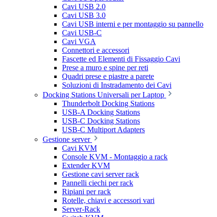
Cavi USB 2.0
Cavi USB 3.0
Cavi USB interni e per montaggio su pannello
Cavi USB-C
Cavi VGA
Connettori e accessori
Fascette ed Elementi di Fissaggio Cavi
Prese a muro e spine per reti
Quadri prese e piastre a parete
Soluzioni di Instradamento dei Cavi
Docking Stations Universali per Laptop
Thunderbolt Docking Stations
USB-A Docking Stations
USB-C Docking Stations
USB-C Multiport Adapters
Gestione server
Cavi KVM
Console KVM - Montaggio a rack
Extender KVM
Gestione cavi server rack
Pannelli ciechi per rack
Ripiani per rack
Rotelle, chiavi e accessori vari
Server-Rack