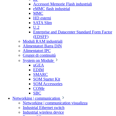
Accessori Memorie Flash industriali
eMMC flash industrial
MMC
HD esterni
SATA Slim
U.2
Enterprise and Datacenter Standard Form Factor
(EDSFF)
Moduli RAM industriali
Alimentatori Barra DIN
Alimentatori IPC
Gruppi di continuità
System on Module
uGEA
EDIM
SMARC
SOM Starter Kit
SOM Accessories
COMe
SBC
Networking | communication
Networking | communication visualizza
Industrial Ethernet switch
Industrial wireless device