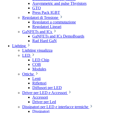
Assymmetric and pulse Thyristors
GTO
Press Pack IGBT
Regolatori di Tensione
Regolatori a commutazione
Regolatori Lineari
GaNFETs and ICs
GaNFETs and ICs DemoBoards
Rad Hard GaN
Lighting
Lighting visualizza
LED
LED Chip
COB
Modules
Ottiche
Lenti
Riflettori
Diffusori per LED
Driver per LED e Accessori
Accessori
Driver per Led
Dissipatori per LED e interfacce termiche
Dissipatori