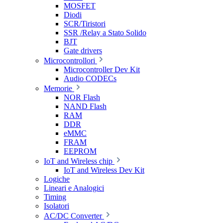
MOSFET
Diodi
SCR/Tiristori
SSR /Relay a Stato Solido
BJT
Gate drivers
Microcontrollori
Microcontroller Dev Kit
Audio CODECs
Memorie
NOR Flash
NAND Flash
RAM
DDR
eMMC
FRAM
EEPROM
IoT and Wireless chip
IoT and Wireless Dev Kit
Logiche
Lineari e Analogici
Timing
Isolatori
AC/DC Converter