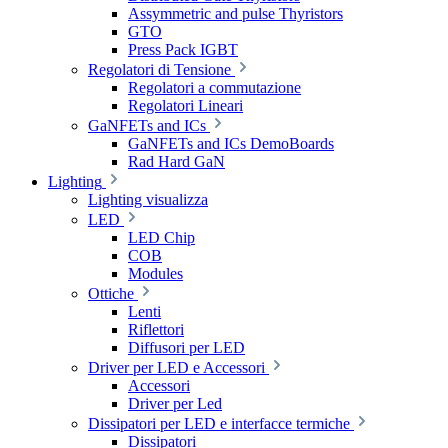
Assymmetric and pulse Thyristors
GTO
Press Pack IGBT
Regolatori di Tensione
Regolatori a commutazione
Regolatori Lineari
GaNFETs and ICs
GaNFETs and ICs DemoBoards
Rad Hard GaN
Lighting
Lighting visualizza
LED
LED Chip
COB
Modules
Ottiche
Lenti
Riflettori
Diffusori per LED
Driver per LED e Accessori
Accessori
Driver per Led
Dissipatori per LED e interfacce termiche
Dissipatori