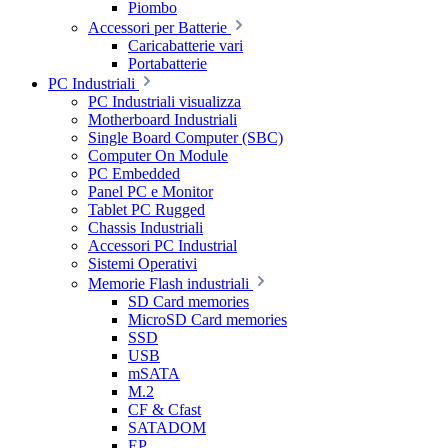
Piombo
Accessori per Batterie
Caricabatterie vari
Portabatterie
PC Industriali
PC Industriali visualizza
Motherboard Industriali
Single Board Computer (SBC)
Computer On Module
PC Embedded
Panel PC e Monitor
Tablet PC Rugged
Chassis Industriali
Accessori PC Industrial
Sistemi Operativi
Memorie Flash industriali
SD Card memories
MicroSD Card memories
SSD
USB
mSATA
M.2
CF & Cfast
SATADOM
EP