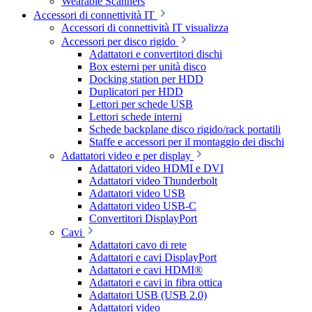
Wearable Scanners
Accessori di connettività IT
Accessori di connettività IT visualizza
Accessori per disco rigido
Adattatori e convertitori dischi
Box esterni per unità disco
Docking station per HDD
Duplicatori per HDD
Lettori per schede USB
Lettori schede interni
Schede backplane disco rigido/rack portatili
Staffe e accessori per il montaggio dei dischi
Adattatori video e per display
Adattatori video HDMI e DVI
Adattatori video Thunderbolt
Adattatori video USB
Adattatori video USB-C
Convertitori DisplayPort
Cavi
Adattatori cavo di rete
Adattatori e cavi DisplayPort
Adattatori e cavi HDMI®
Adattatori e cavi in fibra ottica
Adattatori USB (USB 2.0)
Adattatori video