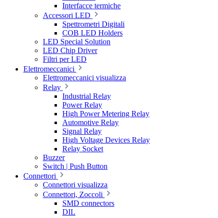
Interfacce termiche
Accessori LED
Spettrometri Digitali
COB LED Holders
LED Special Solution
LED Chip Driver
Filtri per LED
Elettromeccanici
Elettromeccanici visualizza
Relay
Industrial Relay
Power Relay
High Power Metering Relay
Automotive Relay
Signal Relay
High Voltage Devices Relay
Relay Socket
Buzzer
Switch | Push Button
Connettori
Connettori visualizza
Connettori, Zoccoli
SMD connectors
DIL