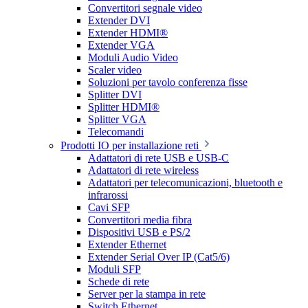
Convertitori segnale video
Extender DVI
Extender HDMI®
Extender VGA
Moduli Audio Video
Scaler video
Soluzioni per tavolo conferenza fisse
Splitter DVI
Splitter HDMI®
Splitter VGA
Telecomandi
Prodotti IO per installazione reti
Adattatori di rete USB e USB-C
Adattatori di rete wireless
Adattatori per telecomunicazioni, bluetooth e
infrarossi
Cavi SFP
Convertitori media fibra
Dispositivi USB e PS/2
Extender Ethernet
Extender Serial Over IP (Cat5/6)
Moduli SFP
Schede di rete
Server per la stampa in rete
Switch Ethernet