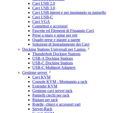
Cavi USB 2.0
Cavi USB 3.0
Cavi USB interni e per montaggio su pannello
Cavi USB-C
Cavi VGA
Connettori e accessori
Fascette ed Elementi di Fissaggio Cavi
Prese a muro e spine per reti
Quadri prese e piastre a parete
Soluzioni di Instradamento dei Cavi
Docking Stations Universali per Laptop
Thunderbolt Docking Stations
USB-A Docking Stations
USB-C Docking Stations
USB-C Multiport Adapters
Gestione server
Cavi KVM
Console KVM - Montaggio a rack
Extender KVM
Gestione cavi server rack
Pannelli ciechi per rack
Ripiani per rack
Rotelle, chiavi e accessori vari
Server-Rack