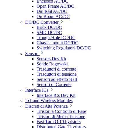
Enclosed AC/DC
Open Frame AC/DC
Din Rail AC/DC
On Board AC/DC
DC/DC Converter
Brick DC/DC
SMD DC/DC
Trough-Hole DC/DC
Chassis mount DC/DC
Switching Regulators DC/DC
Sensori
Sensors Dev Kit
Sonde Rogowski
Trasduttori di corrente
Trasduttori di tensione
Sensori ad effetto Hall
Sensori di Corrente
Interface ICs
Interface ICs Dev Kit
IoT and Wireless Modules
Discreti di Alta Potenza
Tiristori a Controllo di Fase
Tiristori di Media Tensione
Fast Turn Off Thyristors
Distributed Gate Thyristors