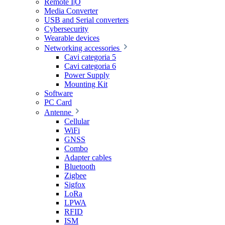
Remote I|O
Media Converter
USB and Serial converters
Cybersecurity
Wearable devices
Networking accessories
Cavi categoria 5
Cavi categoria 6
Power Supply
Mounting Kit
Software
PC Card
Antenne
Cellular
WiFi
GNSS
Combo
Adapter cables
Bluetooth
Zigbee
Sigfox
LoRa
LPWA
RFID
ISM