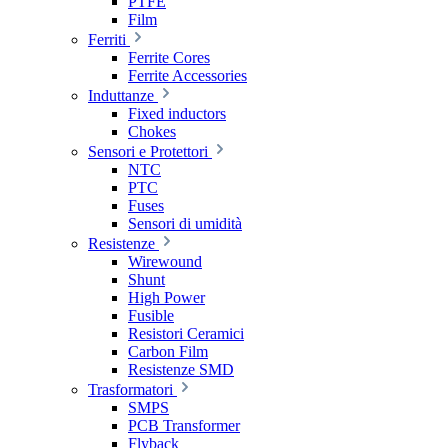
PTFE
Film
Ferriti
Ferrite Cores
Ferrite Accessories
Induttanze
Fixed inductors
Chokes
Sensori e Protettori
NTC
PTC
Fuses
Sensori di umidità
Resistenze
Wirewound
Shunt
High Power
Fusible
Resistori Ceramici
Carbon Film
Resistenze SMD
Trasformatori
SMPS
PCB Transformer
Flyback