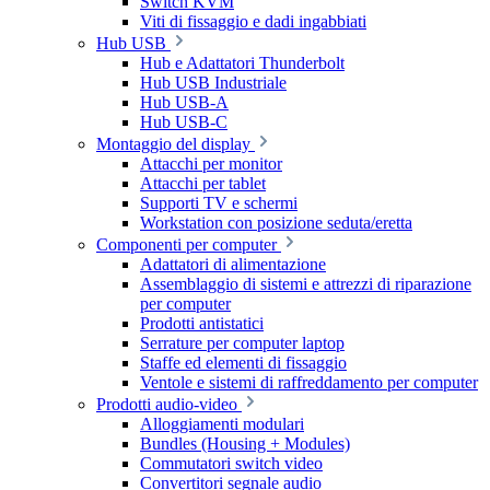
Switch KVM
Viti di fissaggio e dadi ingabbiati
Hub USB
Hub e Adattatori Thunderbolt
Hub USB Industriale
Hub USB-A
Hub USB-C
Montaggio del display
Attacchi per monitor
Attacchi per tablet
Supporti TV e schermi
Workstation con posizione seduta/eretta
Componenti per computer
Adattatori di alimentazione
Assemblaggio di sistemi e attrezzi di riparazione
per computer
Prodotti antistatici
Serrature per computer laptop
Staffe ed elementi di fissaggio
Ventole e sistemi di raffreddamento per computer
Prodotti audio-video
Alloggiamenti modulari
Bundles (Housing + Modules)
Commutatori switch video
Convertitori segnale audio