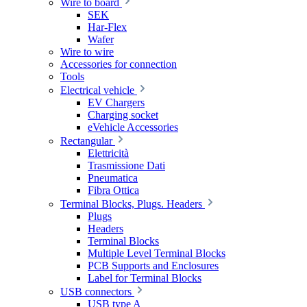
Wire to board
SEK
Har-Flex
Wafer
Wire to wire
Accessories for connection
Tools
Electrical vehicle
EV Chargers
Charging socket
eVehicle Accessories
Rectangular
Elettricità
Trasmissione Dati
Pneumatica
Fibra Ottica
Terminal Blocks, Plugs. Headers
Plugs
Headers
Terminal Blocks
Multiple Level Terminal Blocks
PCB Supports and Enclosures
Label for Terminal Blocks
USB connectors
USB type A