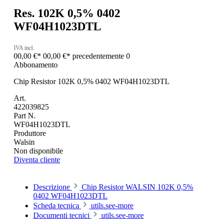
Res. 102K 0,5% 0402
WF04H1023DTL
IVA incl.
00,00 €*
00,00 €*
precedentemente 0
Abbonamento
Chip Resistor 102K 0,5% 0402 WF04H1023DTL
Art.
422039825
Part N.
WF04H1023DTL
Produttore
Walsin
Non disponibile
Diventa cliente
Descrizione
Chip Resistor WALSIN 102K 0,5%
0402 WF04H1023DTL
Scheda tecnica
utils.see-more
Documenti tecnici
utils.see-more