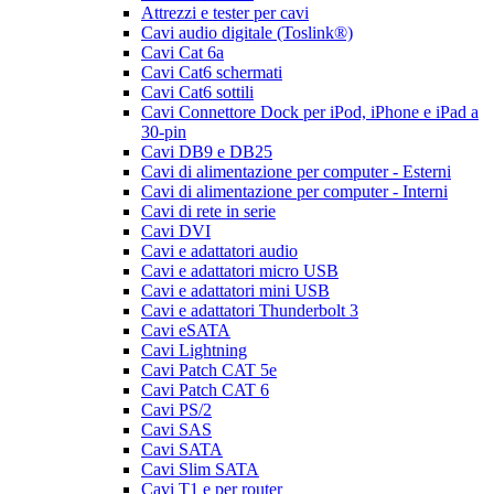
Attrezzi e tester per cavi
Cavi audio digitale (Toslink®)
Cavi Cat 6a
Cavi Cat6 schermati
Cavi Cat6 sottili
Cavi Connettore Dock per iPod, iPhone e iPad a
30-pin
Cavi DB9 e DB25
Cavi di alimentazione per computer - Esterni
Cavi di alimentazione per computer - Interni
Cavi di rete in serie
Cavi DVI
Cavi e adattatori audio
Cavi e adattatori micro USB
Cavi e adattatori mini USB
Cavi e adattatori Thunderbolt 3
Cavi eSATA
Cavi Lightning
Cavi Patch CAT 5e
Cavi Patch CAT 6
Cavi PS/2
Cavi SAS
Cavi SATA
Cavi Slim SATA
Cavi T1 e per router