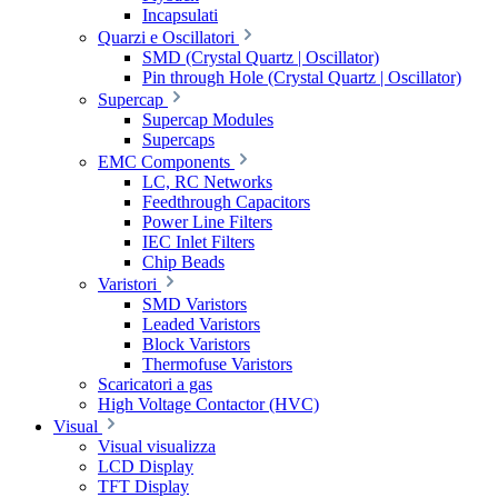
Incapsulati
Quarzi e Oscillatori
SMD (Crystal Quartz | Oscillator)
Pin through Hole (Crystal Quartz | Oscillator)
Supercap
Supercap Modules
Supercaps
EMC Components
LC, RC Networks
Feedthrough Capacitors
Power Line Filters
IEC Inlet Filters
Chip Beads
Varistori
SMD Varistors
Leaded Varistors
Block Varistors
Thermofuse Varistors
Scaricatori a gas
High Voltage Contactor (HVC)
Visual
Visual visualizza
LCD Display
TFT Display