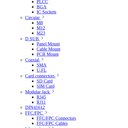
PLCC
BGA
IC Sockets
Circular
M8
M12
M23
D SUB
Panel Mount
Cable Mount
PCB Mount
Coaxial
SMA
U.FL
Card connectors
SD Card
SIM Card
Modular Jack
RJ45
RJ11
DIN41612
FFC/FPC
FFC/FPC Connectors
FFC/FPC Cables