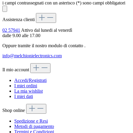
i campi contrassegnati con un asterisco (*) sono campi obbligatori
Assistenza clienti
02 57941
Attivo dal lunedi al venerdì
dalle 9.00 alle 17.00
Oppure tramite il nostro modulo di contatto
.
info@melchionielectronics.com
Il mio account
Accedi/Registrati
I miei ordini
La mia wishlist
I miei dati
Shop online
Spedizione e Resi
Metodi di pagamento
Termini e Condizioni