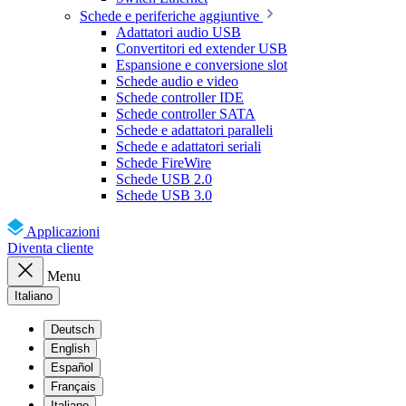
Schede e periferiche aggiuntive
Adattatori audio USB
Convertitori ed extender USB
Espansione e conversione slot
Schede audio e video
Schede controller IDE
Schede controller SATA
Schede e adattatori paralleli
Schede e adattatori seriali
Schede FireWire
Schede USB 2.0
Schede USB 3.0
Applicazioni
Diventa cliente
Menu
Italiano
Deutsch
English
Español
Français
Italiano