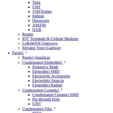
Tetra
UHF
VHF/Ermes
Iridium
Decawave
AM/FM
DAB
Router
IOT Terminals & Cellular Modems
LoRaWAN Gateways
Elevator Voice Gateway
Passivi
Passivi visualizza
Condensatori Elettrolitici
Polimeri e Ibridi
Elettrolitici SMD
Electrolytic Accessories
Electrolitici Snap-in
Elettrolitici Radiali
Condensatori Ceramici
Condensatori Ceramici SMD
Pin through Hole
UHV
Condensatori Film