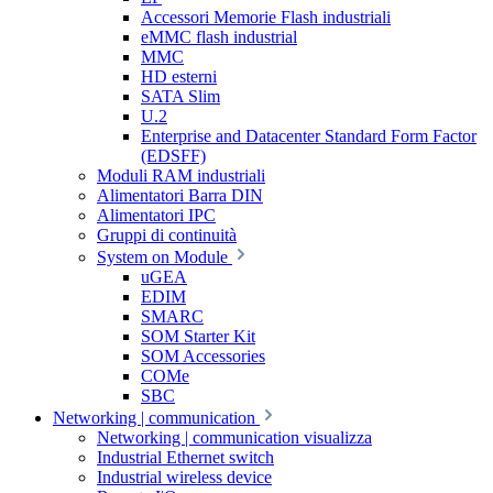
Accessori Memorie Flash industriali
eMMC flash industrial
MMC
HD esterni
SATA Slim
U.2
Enterprise and Datacenter Standard Form Factor
(EDSFF)
Moduli RAM industriali
Alimentatori Barra DIN
Alimentatori IPC
Gruppi di continuità
System on Module
uGEA
EDIM
SMARC
SOM Starter Kit
SOM Accessories
COMe
SBC
Networking | communication
Networking | communication visualizza
Industrial Ethernet switch
Industrial wireless device