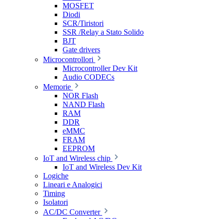
MOSFET
Diodi
SCR/Tiristori
SSR /Relay a Stato Solido
BJT
Gate drivers
Microcontrollori
Microcontroller Dev Kit
Audio CODECs
Memorie
NOR Flash
NAND Flash
RAM
DDR
eMMC
FRAM
EEPROM
IoT and Wireless chip
IoT and Wireless Dev Kit
Logiche
Lineari e Analogici
Timing
Isolatori
AC/DC Converter