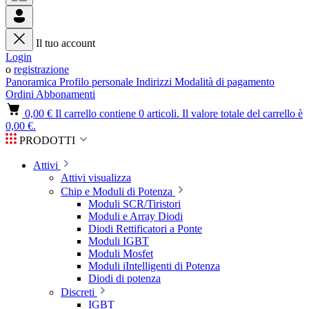
Il tuo account
Login
o
registrazione
Panoramica
Profilo personale
Indirizzi
Modalità di pagamento
Ordini
Abbonamenti
0,00 €
Il carrello contiene 0 articoli. Il valore totale del carrello è
0,00 €.
PRODOTTI
Attivi
Attivi visualizza
Chip e Moduli di Potenza
Moduli SCR/Tiristori
Moduli e Array Diodi
Diodi Rettificatori a Ponte
Moduli IGBT
Moduli Mosfet
Moduli iIntelligenti di Potenza
Diodi di potenza
Discreti
IGBT