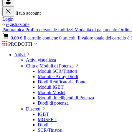
Il tuo account
Login
o
registrazione
Panoramica
Profilo personale
Indirizzi
Modalità di pagamento
Ordini
0,00 €
Il carrello contiene 0 articoli. Il valore totale del carrello è 
PRODOTTI
Attivi
Attivi visualizza
Chip e Moduli di Potenza
Moduli SCR/Tiristori
Moduli e Array Diodi
Diodi Rettificatori a Ponte
Moduli IGBT
Moduli Mosfet
Moduli iIntelligenti di Potenza
Diodi di potenza
Discreti
IGBT
MOSFET
Diodi
SCR/Tiristori