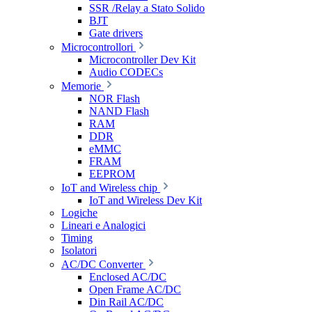
SSR /Relay a Stato Solido
BJT
Gate drivers
Microcontrollori
Microcontroller Dev Kit
Audio CODECs
Memorie
NOR Flash
NAND Flash
RAM
DDR
eMMC
FRAM
EEPROM
IoT and Wireless chip
IoT and Wireless Dev Kit
Logiche
Lineari e Analogici
Timing
Isolatori
AC/DC Converter
Enclosed AC/DC
Open Frame AC/DC
Din Rail AC/DC