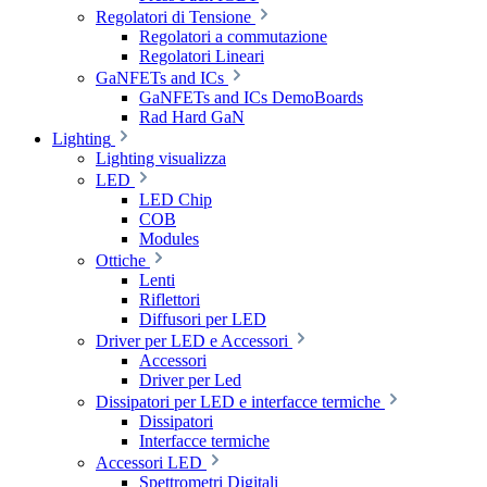
Regolatori di Tensione
Regolatori a commutazione
Regolatori Lineari
GaNFETs and ICs
GaNFETs and ICs DemoBoards
Rad Hard GaN
Lighting
Lighting visualizza
LED
LED Chip
COB
Modules
Ottiche
Lenti
Riflettori
Diffusori per LED
Driver per LED e Accessori
Accessori
Driver per Led
Dissipatori per LED e interfacce termiche
Dissipatori
Interfacce termiche
Accessori LED
Spettrometri Digitali