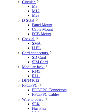
Circular
M8
M12
M23
D SUB
Panel Mount
Cable Mount
PCB Mount
Coaxial
SMA
U.FL
Card connectors
SD Card
SIM Card
Modular Jack
RJ45
RJ11
DIN41612
FFC/FPC
FFC/FPC Connectors
FFC/FPC Cables
Wire to board
SEK
Har-Flex