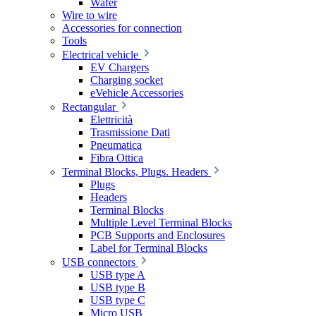
Wafer
Wire to wire
Accessories for connection
Tools
Electrical vehicle
EV Chargers
Charging socket
eVehicle Accessories
Rectangular
Elettricità
Trasmissione Dati
Pneumatica
Fibra Ottica
Terminal Blocks, Plugs. Headers
Plugs
Headers
Terminal Blocks
Multiple Level Terminal Blocks
PCB Supports and Enclosures
Label for Terminal Blocks
USB connectors
USB type A
USB type B
USB type C
Micro USB