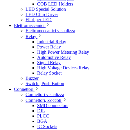
COB LED Holders
LED Special Solution
LED Chip Driver
Filtri per LED
Elettromeccanici
Elettromeccanici visualizza
Relay
Industrial Relay
Power Relay
High Power Metering Relay
Automotive Relay
Signal Relay
High Voltage Devices Relay
Relay Socket
Buzzer
Switch | Push Button
Connettori
Connettori visualizza
Connettori, Zoccoli
SMD connectors
DIL
PLCC
BGA
IC Sockets