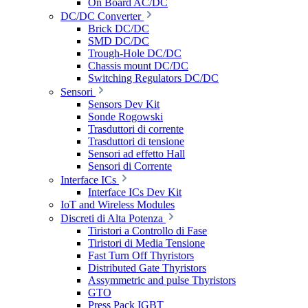
On Board AC/DC
DC/DC Converter
Brick DC/DC
SMD DC/DC
Trough-Hole DC/DC
Chassis mount DC/DC
Switching Regulators DC/DC
Sensori
Sensors Dev Kit
Sonde Rogowski
Trasduttori di corrente
Trasduttori di tensione
Sensori ad effetto Hall
Sensori di Corrente
Interface ICs
Interface ICs Dev Kit
IoT and Wireless Modules
Discreti di Alta Potenza
Tiristori a Controllo di Fase
Tiristori di Media Tensione
Fast Turn Off Thyristors
Distributed Gate Thyristors
Assymmetric and pulse Thyristors
GTO
Press Pack IGBT