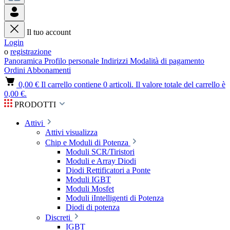
Il tuo account
Login
o
registrazione
Panoramica
Profilo personale
Indirizzi
Modalità di pagamento
Ordini
Abbonamenti
0,00 €
Il carrello contiene 0 articoli. Il valore totale del carrello è
0,00 €.
PRODOTTI
Attivi
Attivi visualizza
Chip e Moduli di Potenza
Moduli SCR/Tiristori
Moduli e Array Diodi
Diodi Rettificatori a Ponte
Moduli IGBT
Moduli Mosfet
Moduli iIntelligenti di Potenza
Diodi di potenza
Discreti
IGBT