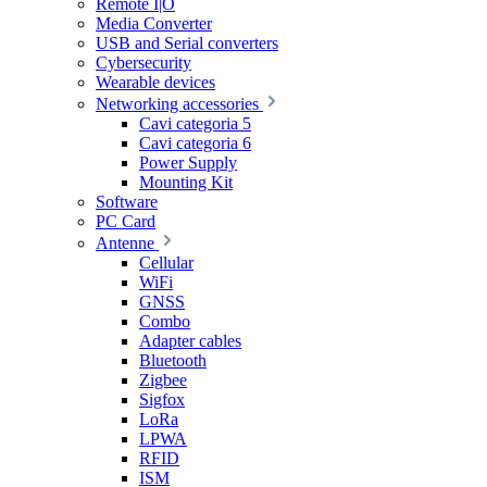
Remote I|O
Media Converter
USB and Serial converters
Cybersecurity
Wearable devices
Networking accessories
Cavi categoria 5
Cavi categoria 6
Power Supply
Mounting Kit
Software
PC Card
Antenne
Cellular
WiFi
GNSS
Combo
Adapter cables
Bluetooth
Zigbee
Sigfox
LoRa
LPWA
RFID
ISM