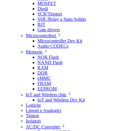
MOSFET
Diodi
SCR/Tiristori
SSR /Relay a Stato Solido
BJT
Gate drivers
Microcontrollori
Microcontroller Dev Kit
Audio CODECs
Memorie
NOR Flash
NAND Flash
RAM
DDR
eMMC
FRAM
EEPROM
IoT and Wireless chip
IoT and Wireless Dev Kit
Logiche
Lineari e Analogici
Timing
Isolatori
AC/DC Converter