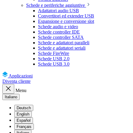
Schede e periferiche aggiuntive
Adattatori audio USB
Convertitori ed extender USB
Espansione e conversione slot
Schede audio e video
Schede controller IDE
Schede controller SATA
Schede e adattatori paralleli
Schede e adattatori seriali
Schede FireWire
Schede USB 2.0
Schede USB 3.0
Applicazioni
Diventa cliente
Menu
Italiano
Deutsch
English
Español
Français
Italiano