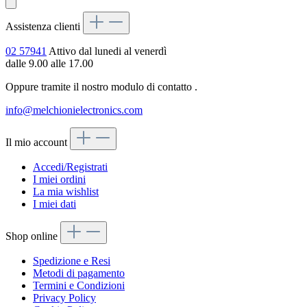
Assistenza clienti
02 57941
Attivo dal lunedi al venerdì
dalle 9.00 alle 17.00
Oppure tramite il nostro modulo di contatto
.
info@melchionielectronics.com
Il mio account
Accedi/Registrati
I miei ordini
La mia wishlist
I miei dati
Shop online
Spedizione e Resi
Metodi di pagamento
Termini e Condizioni
Privacy Policy