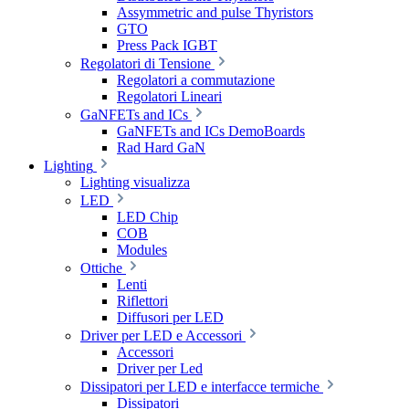
Assymmetric and pulse Thyristors
GTO
Press Pack IGBT
Regolatori di Tensione
Regolatori a commutazione
Regolatori Lineari
GaNFETs and ICs
GaNFETs and ICs DemoBoards
Rad Hard GaN
Lighting
Lighting visualizza
LED
LED Chip
COB
Modules
Ottiche
Lenti
Riflettori
Diffusori per LED
Driver per LED e Accessori
Accessori
Driver per Led
Dissipatori per LED e interfacce termiche
Dissipatori