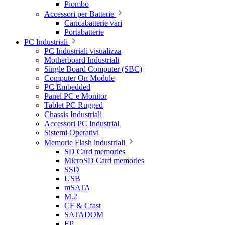
Piombo
Accessori per Batterie
Caricabatterie vari
Portabatterie
PC Industriali
PC Industriali visualizza
Motherboard Industriali
Single Board Computer (SBC)
Computer On Module
PC Embedded
Panel PC e Monitor
Tablet PC Rugged
Chassis Industriali
Accessori PC Industrial
Sistemi Operativi
Memorie Flash industriali
SD Card memories
MicroSD Card memories
SSD
USB
mSATA
M.2
CF & Cfast
SATADOM
EP