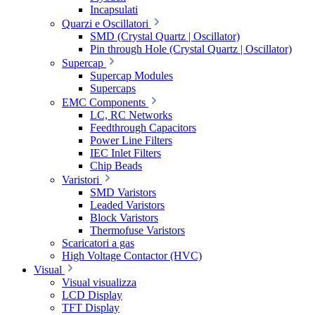
Incapsulati
Quarzi e Oscillatori
SMD (Crystal Quartz | Oscillator)
Pin through Hole (Crystal Quartz | Oscillator)
Supercap
Supercap Modules
Supercaps
EMC Components
LC, RC Networks
Feedthrough Capacitors
Power Line Filters
IEC Inlet Filters
Chip Beads
Varistori
SMD Varistors
Leaded Varistors
Block Varistors
Thermofuse Varistors
Scaricatori a gas
High Voltage Contactor (HVC)
Visual
Visual visualizza
LCD Display
TFT Display