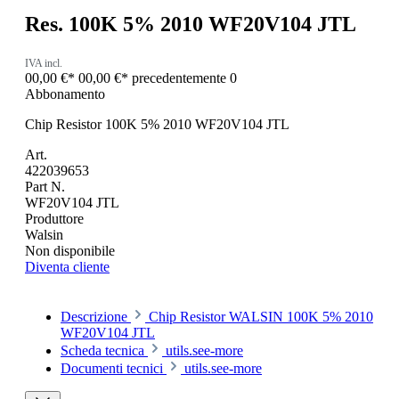
Res. 100K 5% 2010 WF20V104 JTL
IVA incl.
00,00 €*
00,00 €*
precedentemente 0
Abbonamento
Chip Resistor 100K 5% 2010 WF20V104 JTL
Art.
422039653
Part N.
WF20V104 JTL
Produttore
Walsin
Non disponibile
Diventa cliente
Descrizione
Chip Resistor WALSIN 100K 5% 2010
WF20V104 JTL
Scheda tecnica
utils.see-more
Documenti tecnici
utils.see-more