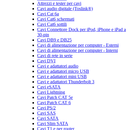
Attrezzi e tester per cavi
Cavi audio digitale (Toslink®)
Cavi Cat 6a
Cavi Cat6 schermati
Cavi Cat6 sottili
Cavi Connettore Dock per iPod, iPhone e iPad a
30-pin
Cavi DB9 e DB25
Cavi di alimentazione per computer - Esterni
Cavi di alimentazione per computer - Interni
Cavi di rete in serie
Cavi DVI
Cavi e adattatori audio
Cavi e adattatori micro USB
Cavi e adattatori mini USB
Cavi e adattatori Thunderbolt 3
Cavi eSATA
Cavi Lightning
Cavi Patch CAT 5e
Cavi Patch CAT 6
Cavi PS/2
Cavi SAS
Cavi SATA
Cavi Slim SATA
Cavi T1 e per router