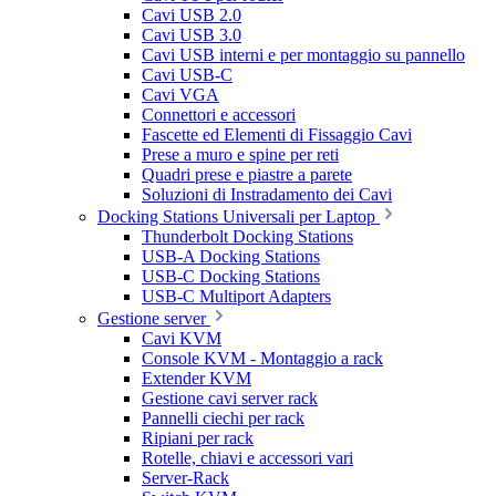
Cavi USB 2.0
Cavi USB 3.0
Cavi USB interni e per montaggio su pannello
Cavi USB-C
Cavi VGA
Connettori e accessori
Fascette ed Elementi di Fissaggio Cavi
Prese a muro e spine per reti
Quadri prese e piastre a parete
Soluzioni di Instradamento dei Cavi
Docking Stations Universali per Laptop
Thunderbolt Docking Stations
USB-A Docking Stations
USB-C Docking Stations
USB-C Multiport Adapters
Gestione server
Cavi KVM
Console KVM - Montaggio a rack
Extender KVM
Gestione cavi server rack
Pannelli ciechi per rack
Ripiani per rack
Rotelle, chiavi e accessori vari
Server-Rack