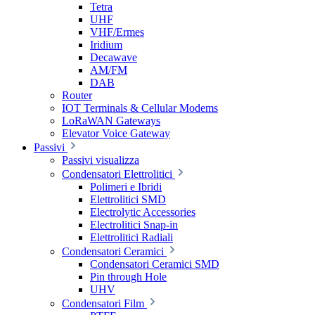
Tetra
UHF
VHF/Ermes
Iridium
Decawave
AM/FM
DAB
Router
IOT Terminals & Cellular Modems
LoRaWAN Gateways
Elevator Voice Gateway
Passivi
Passivi visualizza
Condensatori Elettrolitici
Polimeri e Ibridi
Elettrolitici SMD
Electrolytic Accessories
Electrolitici Snap-in
Elettrolitici Radiali
Condensatori Ceramici
Condensatori Ceramici SMD
Pin through Hole
UHV
Condensatori Film