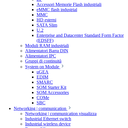
Accessori Memorie Flash industriali
eMMC flash industrial
MMC
HD esterni
SATA Slim
U.2
Enterprise and Datacenter Standard Form Factor
(EDSFF)
Moduli RAM industriali
Alimentatori Barra DIN
Alimentatori IPC
Gruppi di continuità
System on Module
uGEA
EDIM
SMARC
SOM Starter Kit
SOM Accessories
COMe
SBC
Networking | communication
Networking | communication visualizza
Industrial Ethernet switch
Industrial wireless device