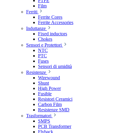
PTFE
Film
Ferriti
Ferrite Cores
Ferrite Accessories
Induttanze
Fixed inductors
Chokes
Sensori e Protettori
NTC
PTC
Fuses
Sensori di umidità
Resistenze
Wirewound
Shunt
High Power
Fusible
Resistori Ceramici
Carbon Film
Resistenze SMD
Trasformatori
SMPS
PCB Transformer
Flyback