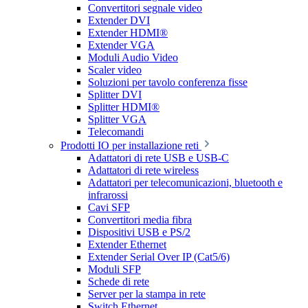
Convertitori segnale video
Extender DVI
Extender HDMI®
Extender VGA
Moduli Audio Video
Scaler video
Soluzioni per tavolo conferenza fisse
Splitter DVI
Splitter HDMI®
Splitter VGA
Telecomandi
Prodotti IO per installazione reti
Adattatori di rete USB e USB-C
Adattatori di rete wireless
Adattatori per telecomunicazioni, bluetooth e
infrarossi
Cavi SFP
Convertitori media fibra
Dispositivi USB e PS/2
Extender Ethernet
Extender Serial Over IP (Cat5/6)
Moduli SFP
Schede di rete
Server per la stampa in rete
Switch Ethernet