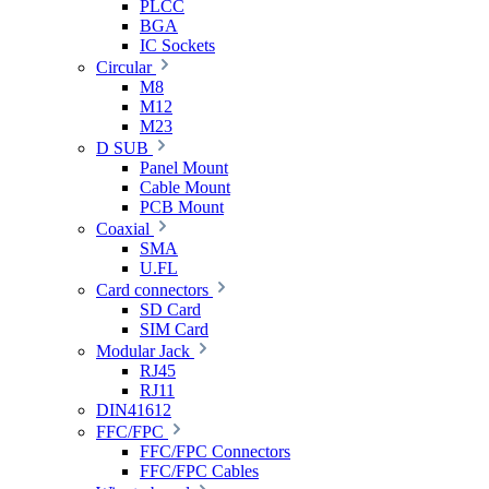
PLCC
BGA
IC Sockets
Circular
M8
M12
M23
D SUB
Panel Mount
Cable Mount
PCB Mount
Coaxial
SMA
U.FL
Card connectors
SD Card
SIM Card
Modular Jack
RJ45
RJ11
DIN41612
FFC/FPC
FFC/FPC Connectors
FFC/FPC Cables