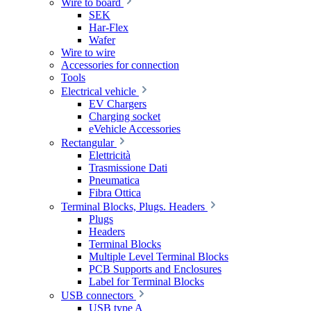
Wire to board
SEK
Har-Flex
Wafer
Wire to wire
Accessories for connection
Tools
Electrical vehicle
EV Chargers
Charging socket
eVehicle Accessories
Rectangular
Elettricità
Trasmissione Dati
Pneumatica
Fibra Ottica
Terminal Blocks, Plugs. Headers
Plugs
Headers
Terminal Blocks
Multiple Level Terminal Blocks
PCB Supports and Enclosures
Label for Terminal Blocks
USB connectors
USB type A