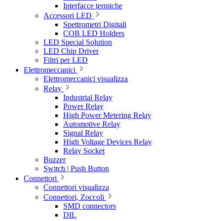
Interfacce termiche
Accessori LED
Spettrometri Digitali
COB LED Holders
LED Special Solution
LED Chip Driver
Filtri per LED
Elettromeccanici
Elettromeccanici visualizza
Relay
Industrial Relay
Power Relay
High Power Metering Relay
Automotive Relay
Signal Relay
High Voltage Devices Relay
Relay Socket
Buzzer
Switch | Push Button
Connettori
Connettori visualizza
Connettori, Zoccoli
SMD connectors
DIL