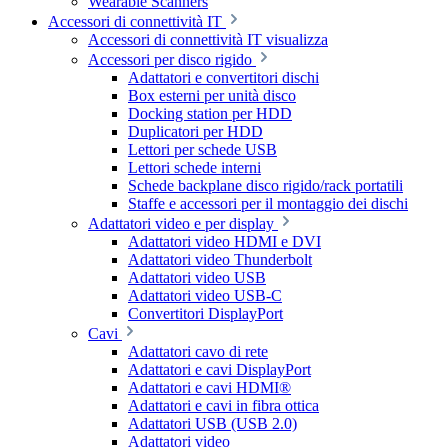
Wearable Scanners
Accessori di connettività IT
Accessori di connettività IT visualizza
Accessori per disco rigido
Adattatori e convertitori dischi
Box esterni per unità disco
Docking station per HDD
Duplicatori per HDD
Lettori per schede USB
Lettori schede interni
Schede backplane disco rigido/rack portatili
Staffe e accessori per il montaggio dei dischi
Adattatori video e per display
Adattatori video HDMI e DVI
Adattatori video Thunderbolt
Adattatori video USB
Adattatori video USB-C
Convertitori DisplayPort
Cavi
Adattatori cavo di rete
Adattatori e cavi DisplayPort
Adattatori e cavi HDMI®
Adattatori e cavi in fibra ottica
Adattatori USB (USB 2.0)
Adattatori video