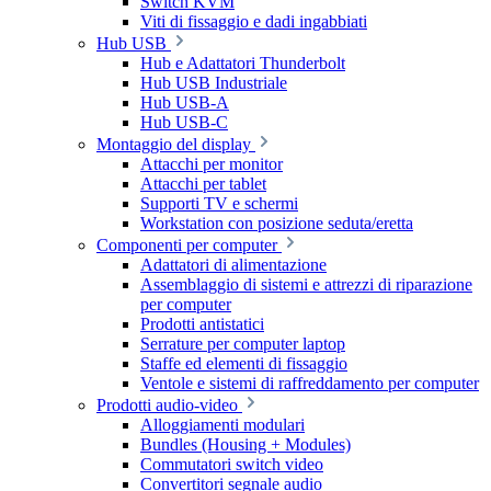
Switch KVM
Viti di fissaggio e dadi ingabbiati
Hub USB
Hub e Adattatori Thunderbolt
Hub USB Industriale
Hub USB-A
Hub USB-C
Montaggio del display
Attacchi per monitor
Attacchi per tablet
Supporti TV e schermi
Workstation con posizione seduta/eretta
Componenti per computer
Adattatori di alimentazione
Assemblaggio di sistemi e attrezzi di riparazione
per computer
Prodotti antistatici
Serrature per computer laptop
Staffe ed elementi di fissaggio
Ventole e sistemi di raffreddamento per computer
Prodotti audio-video
Alloggiamenti modulari
Bundles (Housing + Modules)
Commutatori switch video
Convertitori segnale audio