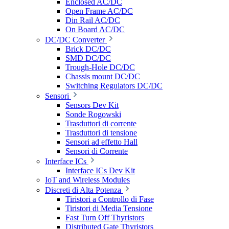
Enclosed AC/DC
Open Frame AC/DC
Din Rail AC/DC
On Board AC/DC
DC/DC Converter
Brick DC/DC
SMD DC/DC
Trough-Hole DC/DC
Chassis mount DC/DC
Switching Regulators DC/DC
Sensori
Sensors Dev Kit
Sonde Rogowski
Trasduttori di corrente
Trasduttori di tensione
Sensori ad effetto Hall
Sensori di Corrente
Interface ICs
Interface ICs Dev Kit
IoT and Wireless Modules
Discreti di Alta Potenza
Tiristori a Controllo di Fase
Tiristori di Media Tensione
Fast Turn Off Thyristors
Distributed Gate Thyristors