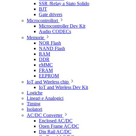
SSR /Relay a Stato Solido
BJT
Gate drivers
Microcontrollori
Microcontroller Dev Kit
Audio CODECs
Memorie
NOR Flash
NAND Flash
RAM
DDR
eMMC
FRAM
EEPROM
IoT and Wireless chip
IoT and Wireless Dev Kit
Logiche
Lineari e Analogici
Timing
Isolatori
AC/DC Converter
Enclosed AC/DC
Open Frame AC/DC
Din Rail AC/DC