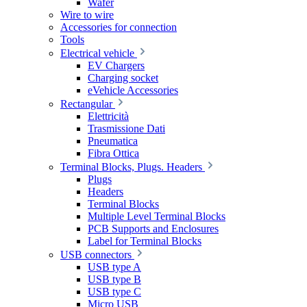
Wafer
Wire to wire
Accessories for connection
Tools
Electrical vehicle
EV Chargers
Charging socket
eVehicle Accessories
Rectangular
Elettricità
Trasmissione Dati
Pneumatica
Fibra Ottica
Terminal Blocks, Plugs. Headers
Plugs
Headers
Terminal Blocks
Multiple Level Terminal Blocks
PCB Supports and Enclosures
Label for Terminal Blocks
USB connectors
USB type A
USB type B
USB type C
Micro USB