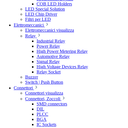
COB LED Holders
LED Special Solution
LED Chip Driver
Filtri per LED
Elettromeccanici
Elettromeccanici visualizza
Relay
Industrial Relay
Power Relay
High Power Metering Relay
Automotive Relay
Signal Relay
High Voltage Devices Relay
Relay Socket
Buzzer
Switch | Push Button
Connettori
Connettori visualizza
Connettori, Zoccoli
SMD connectors
DIL
PLCC
BGA
IC Sockets