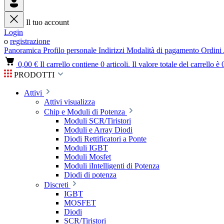
Il tuo account
Login
o
registrazione
Panoramica
Profilo personale
Indirizzi
Modalità di pagamento
Ordini
0,00 €
Il carrello contiene 0 articoli. Il valore totale del carrello è 
PRODOTTI
Attivi
Attivi visualizza
Chip e Moduli di Potenza
Moduli SCR/Tiristori
Moduli e Array Diodi
Diodi Rettificatori a Ponte
Moduli IGBT
Moduli Mosfet
Moduli iIntelligenti di Potenza
Diodi di potenza
Discreti
IGBT
MOSFET
Diodi
SCR/Tiristori