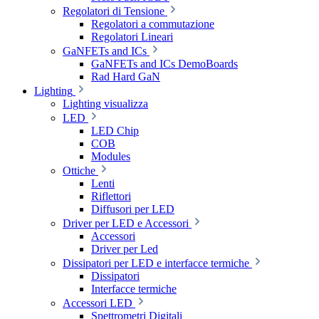
Regolatori di Tensione
Regolatori a commutazione
Regolatori Lineari
GaNFETs and ICs
GaNFETs and ICs DemoBoards
Rad Hard GaN
Lighting
Lighting visualizza
LED
LED Chip
COB
Modules
Ottiche
Lenti
Riflettori
Diffusori per LED
Driver per LED e Accessori
Accessori
Driver per Led
Dissipatori per LED e interfacce termiche
Dissipatori
Interfacce termiche
Accessori LED
Spettrometri Digitali