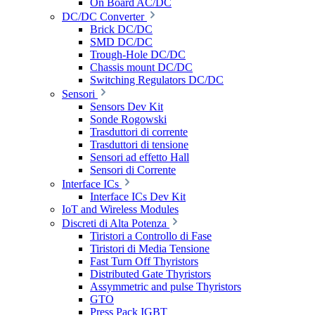
On Board AC/DC
DC/DC Converter
Brick DC/DC
SMD DC/DC
Trough-Hole DC/DC
Chassis mount DC/DC
Switching Regulators DC/DC
Sensori
Sensors Dev Kit
Sonde Rogowski
Trasduttori di corrente
Trasduttori di tensione
Sensori ad effetto Hall
Sensori di Corrente
Interface ICs
Interface ICs Dev Kit
IoT and Wireless Modules
Discreti di Alta Potenza
Tiristori a Controllo di Fase
Tiristori di Media Tensione
Fast Turn Off Thyristors
Distributed Gate Thyristors
Assymmetric and pulse Thyristors
GTO
Press Pack IGBT