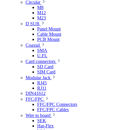
Circular
M8
M12
M23
D SUB
Panel Mount
Cable Mount
PCB Mount
Coaxial
SMA
U.FL
Card connectors
SD Card
SIM Card
Modular Jack
RJ45
RJ11
DIN41612
FFC/FPC
FFC/FPC Connectors
FFC/FPC Cables
Wire to board
SEK
Har-Flex