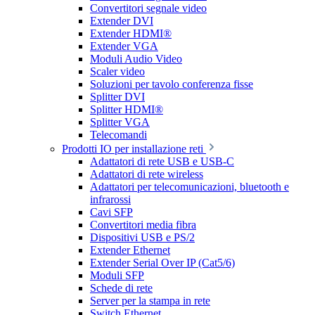
Convertitori segnale video
Extender DVI
Extender HDMI®
Extender VGA
Moduli Audio Video
Scaler video
Soluzioni per tavolo conferenza fisse
Splitter DVI
Splitter HDMI®
Splitter VGA
Telecomandi
Prodotti IO per installazione reti
Adattatori di rete USB e USB-C
Adattatori di rete wireless
Adattatori per telecomunicazioni, bluetooth e
infrarossi
Cavi SFP
Convertitori media fibra
Dispositivi USB e PS/2
Extender Ethernet
Extender Serial Over IP (Cat5/6)
Moduli SFP
Schede di rete
Server per la stampa in rete
Switch Ethernet