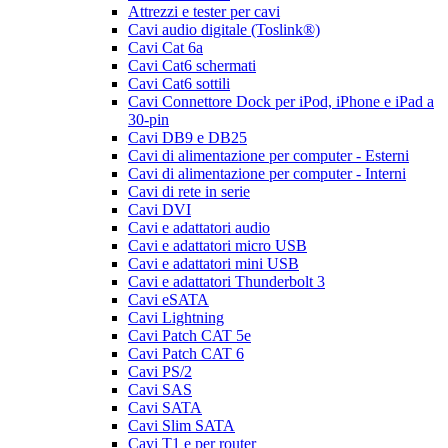
Attrezzi e tester per cavi
Cavi audio digitale (Toslink®)
Cavi Cat 6a
Cavi Cat6 schermati
Cavi Cat6 sottili
Cavi Connettore Dock per iPod, iPhone e iPad a
30-pin
Cavi DB9 e DB25
Cavi di alimentazione per computer - Esterni
Cavi di alimentazione per computer - Interni
Cavi di rete in serie
Cavi DVI
Cavi e adattatori audio
Cavi e adattatori micro USB
Cavi e adattatori mini USB
Cavi e adattatori Thunderbolt 3
Cavi eSATA
Cavi Lightning
Cavi Patch CAT 5e
Cavi Patch CAT 6
Cavi PS/2
Cavi SAS
Cavi SATA
Cavi Slim SATA
Cavi T1 e per router