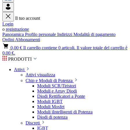
Il tuo account
Login
o
registrazione
Panoramica
Profilo personale
Indirizzi
Modalità di pagamento
Ordini
Abbonamenti
0,00 €
Il carrello contiene 0 articoli. Il valore totale del carrello è
0,00 €.
PRODOTTI
Attivi
Attivi visualizza
Chip e Moduli di Potenza
Moduli SCR/Tiristori
Moduli e Array Diodi
Diodi Rettificatori a Ponte
Moduli IGBT
Moduli Mosfet
Moduli iIntelligenti di Potenza
Diodi di potenza
Discreti
IGBT