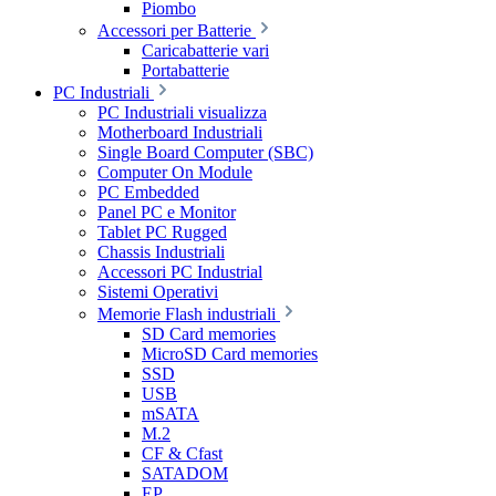
Piombo
Accessori per Batterie
Caricabatterie vari
Portabatterie
PC Industriali
PC Industriali visualizza
Motherboard Industriali
Single Board Computer (SBC)
Computer On Module
PC Embedded
Panel PC e Monitor
Tablet PC Rugged
Chassis Industriali
Accessori PC Industrial
Sistemi Operativi
Memorie Flash industriali
SD Card memories
MicroSD Card memories
SSD
USB
mSATA
M.2
CF & Cfast
SATADOM
EP