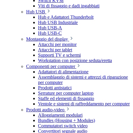
Switch KVM
Viti di fissaggio e dadi ingabbiati
Hub USB
Hub e Adattatori Thunderbolt
Hub USB Industriale
Hub USB-A
Hub USB-C
Montaggio del display
Attacchi per monitor
Attacchi per tablet
Supporti TV e schermi
Workstation con posizione seduta/eretta
Componenti per computer
Adattatori di alimentazione
Assemblaggio di sistemi e attrezzi di riparazione
per computer
Prodotti antistatici
Serrature per computer laptop
Staffe ed elementi di fissaggio
Ventole e sistemi di raffreddamento per computer
Prodotti audio-video
Alloggiamenti modulari
Bundles (Housing + Modules)
Commutatori switch video
Convertitori segnale audio