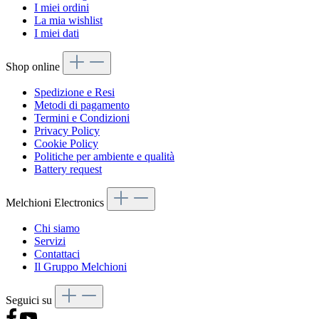
I miei ordini
La mia wishlist
I miei dati
Shop online
Spedizione e Resi
Metodi di pagamento
Termini e Condizioni
Privacy Policy
Cookie Policy
Politiche per ambiente e qualità
Battery request
Melchioni Electronics
Chi siamo
Servizi
Contattaci
Il Gruppo Melchioni
Seguici su