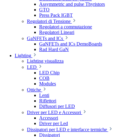
Assymmetric and pulse Thyristors
GTO
Press Pack IGBT
Regolatori di Tensione
Regolatori a commutazione
Regolatori Lineari
GaNFETs and ICs
GaNFETs and ICs DemoBoards
Rad Hard GaN
Lighting
Lighting visualizza
LED
LED Chip
COB
Modules
Ottiche
Lenti
Riflettori
Diffusori per LED
Driver per LED e Accessori
Accessori
Driver per Led
Dissipatori per LED e interfacce termiche
Dissipatori