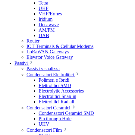
Tetra
UHF
VHF/Ermes
Iridium
Decawave
AM/FM
DAB
Router
IOT Terminals & Cellular Modems
LoRaWAN Gateways
Elevator Voice Gateway
Passivi
Passivi visualizza
Condensatori Elettrolitici
Polimeri e Ibridi
Elettrolitici SMD
Electrolytic Accessories
Electrolitici Snap-in
Elettrolitici Radiali
Condensatori Ceramici
Condensatori Ceramici SMD
Pin through Hole
UHV
Condensatori Film