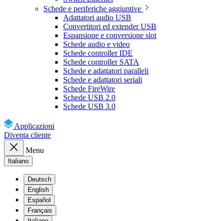
Schede e periferiche aggiuntive
Adattatori audio USB
Convertitori ed extender USB
Espansione e conversione slot
Schede audio e video
Schede controller IDE
Schede controller SATA
Schede e adattatori paralleli
Schede e adattatori seriali
Schede FireWire
Schede USB 2.0
Schede USB 3.0
Applicazioni
Diventa cliente
Menu
Italiano
Deutsch
English
Español
Français
Italiano