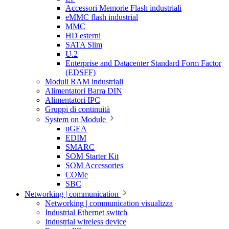
Accessori Memorie Flash industriali
eMMC flash industrial
MMC
HD esterni
SATA Slim
U.2
Enterprise and Datacenter Standard Form Factor
(EDSFF)
Moduli RAM industriali
Alimentatori Barra DIN
Alimentatori IPC
Gruppi di continuità
System on Module
uGEA
EDIM
SMARC
SOM Starter Kit
SOM Accessories
COMe
SBC
Networking | communication
Networking | communication visualizza
Industrial Ethernet switch
Industrial wireless device