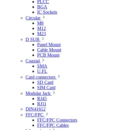
PLCC
BGA
IC Sockets
Circular
M8
M12
M23
D SUB
Panel Mount
Cable Mount
PCB Mount
Coaxial
SMA
U.FL
Card connectors
SD Card
SIM Card
Modular Jack
RJ45
RJ11
DIN41612
FFC/FPC
FFC/FPC Connectors
FFC/FPC Cables