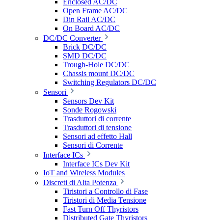
Enclosed AC/DC
Open Frame AC/DC
Din Rail AC/DC
On Board AC/DC
DC/DC Converter
Brick DC/DC
SMD DC/DC
Trough-Hole DC/DC
Chassis mount DC/DC
Switching Regulators DC/DC
Sensori
Sensors Dev Kit
Sonde Rogowski
Trasduttori di corrente
Trasduttori di tensione
Sensori ad effetto Hall
Sensori di Corrente
Interface ICs
Interface ICs Dev Kit
IoT and Wireless Modules
Discreti di Alta Potenza
Tiristori a Controllo di Fase
Tiristori di Media Tensione
Fast Turn Off Thyristors
Distributed Gate Thyristors