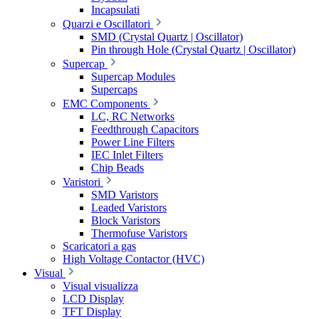
Incapsulati
Quarzi e Oscillatori
SMD (Crystal Quartz | Oscillator)
Pin through Hole (Crystal Quartz | Oscillator)
Supercap
Supercap Modules
Supercaps
EMC Components
LC, RC Networks
Feedthrough Capacitors
Power Line Filters
IEC Inlet Filters
Chip Beads
Varistori
SMD Varistors
Leaded Varistors
Block Varistors
Thermofuse Varistors
Scaricatori a gas
High Voltage Contactor (HVC)
Visual
Visual visualizza
LCD Display
TFT Display