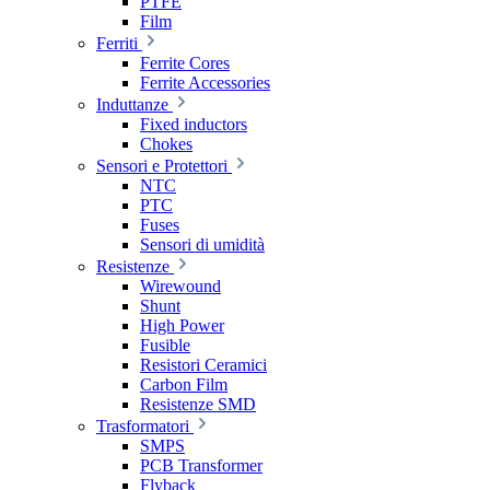
PTFE
Film
Ferriti
Ferrite Cores
Ferrite Accessories
Induttanze
Fixed inductors
Chokes
Sensori e Protettori
NTC
PTC
Fuses
Sensori di umidità
Resistenze
Wirewound
Shunt
High Power
Fusible
Resistori Ceramici
Carbon Film
Resistenze SMD
Trasformatori
SMPS
PCB Transformer
Flyback