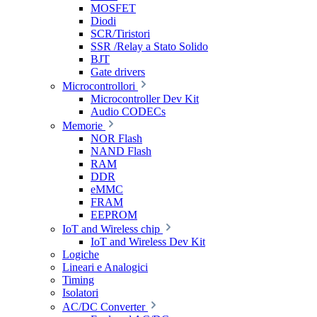
MOSFET
Diodi
SCR/Tiristori
SSR /Relay a Stato Solido
BJT
Gate drivers
Microcontrollori
Microcontroller Dev Kit
Audio CODECs
Memorie
NOR Flash
NAND Flash
RAM
DDR
eMMC
FRAM
EEPROM
IoT and Wireless chip
IoT and Wireless Dev Kit
Logiche
Lineari e Analogici
Timing
Isolatori
AC/DC Converter