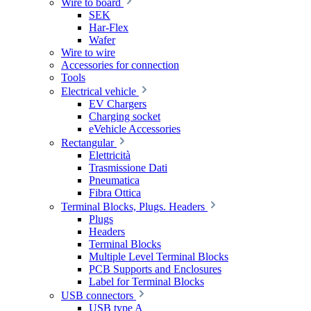
Wire to board
SEK
Har-Flex
Wafer
Wire to wire
Accessories for connection
Tools
Electrical vehicle
EV Chargers
Charging socket
eVehicle Accessories
Rectangular
Elettricità
Trasmissione Dati
Pneumatica
Fibra Ottica
Terminal Blocks, Plugs. Headers
Plugs
Headers
Terminal Blocks
Multiple Level Terminal Blocks
PCB Supports and Enclosures
Label for Terminal Blocks
USB connectors
USB type A