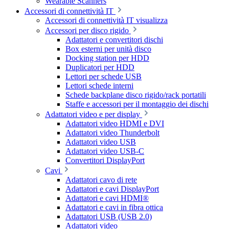
Wearable Scanners
Accessori di connettività IT
Accessori di connettività IT visualizza
Accessori per disco rigido
Adattatori e convertitori dischi
Box esterni per unità disco
Docking station per HDD
Duplicatori per HDD
Lettori per schede USB
Lettori schede interni
Schede backplane disco rigido/rack portatili
Staffe e accessori per il montaggio dei dischi
Adattatori video e per display
Adattatori video HDMI e DVI
Adattatori video Thunderbolt
Adattatori video USB
Adattatori video USB-C
Convertitori DisplayPort
Cavi
Adattatori cavo di rete
Adattatori e cavi DisplayPort
Adattatori e cavi HDMI®
Adattatori e cavi in fibra ottica
Adattatori USB (USB 2.0)
Adattatori video