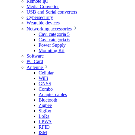
Remote I|O
Media Converter
USB and Serial converters
Cybersecurity
Wearable devices
Networking accessories
Cavi categoria 5
Cavi categoria 6
Power Supply
Mounting Kit
Software
PC Card
Antenne
Cellular
WiFi
GNSS
Combo
Adapter cables
Bluetooth
Zigbee
Sigfox
LoRa
LPWA
RFID
ISM