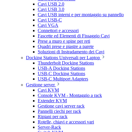
Cavi USB 2.0
Cavi USB 3.0
Cavi USB interni e per montaggio su pannello
Cavi USB-C
Cavi VGA
Connettori e accessori
Fascette ed Elementi di Fissaggio Cavi
Prese a muro e spine per reti
Quadri prese e piastre a parete
Soluzioni di Instradamento dei Cavi
Docking Stations Universali per Laptop
Thunderbolt Docking Stations
USB-A Docking Stations
USB-C Docking Stations
USB-C Multiport Adapters
Gestione server
Cavi KVM
Console KVM - Montaggio a rack
Extender KVM
Gestione cavi server rack
Pannelli ciechi per rack
Ripiani per rack
Rotelle, chiavi e accessori vari
Server-Rack