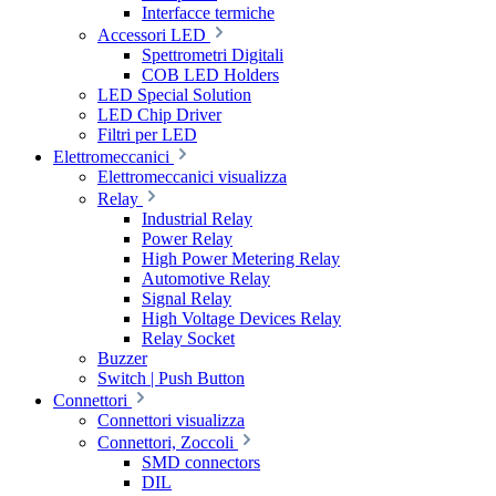
Interfacce termiche
Accessori LED
Spettrometri Digitali
COB LED Holders
LED Special Solution
LED Chip Driver
Filtri per LED
Elettromeccanici
Elettromeccanici visualizza
Relay
Industrial Relay
Power Relay
High Power Metering Relay
Automotive Relay
Signal Relay
High Voltage Devices Relay
Relay Socket
Buzzer
Switch | Push Button
Connettori
Connettori visualizza
Connettori, Zoccoli
SMD connectors
DIL