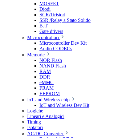
MOSFET
Diodi
SCR/Tiristori
SSR /Relay a Stato Solido
BJT
Gate drivers
Microcontrollori
Microcontroller Dev Kit
Audio CODECs
Memorie
NOR Flash
NAND Flash
RAM
DDR
eMMC
FRAM
EEPROM
IoT and Wireless chip
IoT and Wireless Dev Kit
Logiche
Lineari e Analogici
Timing
Isolatori
AC/DC Converter