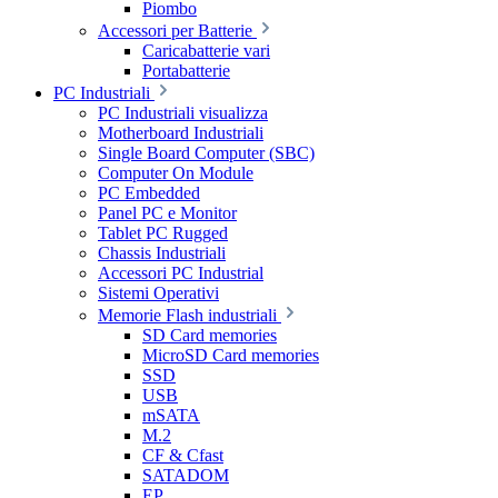
Piombo
Accessori per Batterie
Caricabatterie vari
Portabatterie
PC Industriali
PC Industriali visualizza
Motherboard Industriali
Single Board Computer (SBC)
Computer On Module
PC Embedded
Panel PC e Monitor
Tablet PC Rugged
Chassis Industriali
Accessori PC Industrial
Sistemi Operativi
Memorie Flash industriali
SD Card memories
MicroSD Card memories
SSD
USB
mSATA
M.2
CF & Cfast
SATADOM
EP