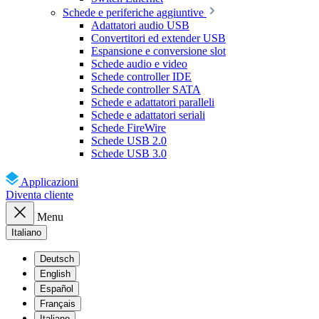
Schede e periferiche aggiuntive
Adattatori audio USB
Convertitori ed extender USB
Espansione e conversione slot
Schede audio e video
Schede controller IDE
Schede controller SATA
Schede e adattatori paralleli
Schede e adattatori seriali
Schede FireWire
Schede USB 2.0
Schede USB 3.0
Applicazioni
Diventa cliente
Menu
Italiano
Deutsch
English
Español
Français
Italiano