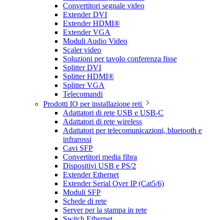
Convertitori segnale video
Extender DVI
Extender HDMI®
Extender VGA
Moduli Audio Video
Scaler video
Soluzioni per tavolo conferenza fisse
Splitter DVI
Splitter HDMI®
Splitter VGA
Telecomandi
Prodotti IO per installazione reti
Adattatori di rete USB e USB-C
Adattatori di rete wireless
Adattatori per telecomunicazioni, bluetooth e
infrarossi
Cavi SFP
Convertitori media fibra
Dispositivi USB e PS/2
Extender Ethernet
Extender Serial Over IP (Cat5/6)
Moduli SFP
Schede di rete
Server per la stampa in rete
Switch Ethernet