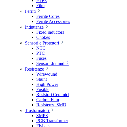
PTFE
Film
Ferriti
Ferrite Cores
Ferrite Accessories
Induttanze
Fixed inductors
Chokes
Sensori e Protettori
NTC
PTC
Fuses
Sensori di umidità
Resistenze
Wirewound
Shunt
High Power
Fusible
Resistori Ceramici
Carbon Film
Resistenze SMD
Trasformatori
SMPS
PCB Transformer
Flyback