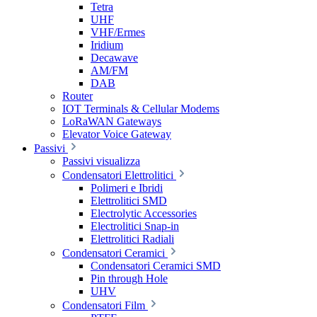
Tetra
UHF
VHF/Ermes
Iridium
Decawave
AM/FM
DAB
Router
IOT Terminals & Cellular Modems
LoRaWAN Gateways
Elevator Voice Gateway
Passivi
Passivi visualizza
Condensatori Elettrolitici
Polimeri e Ibridi
Elettrolitici SMD
Electrolytic Accessories
Electrolitici Snap-in
Elettrolitici Radiali
Condensatori Ceramici
Condensatori Ceramici SMD
Pin through Hole
UHV
Condensatori Film