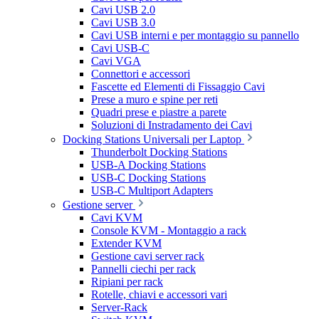
Cavi USB 2.0
Cavi USB 3.0
Cavi USB interni e per montaggio su pannello
Cavi USB-C
Cavi VGA
Connettori e accessori
Fascette ed Elementi di Fissaggio Cavi
Prese a muro e spine per reti
Quadri prese e piastre a parete
Soluzioni di Instradamento dei Cavi
Docking Stations Universali per Laptop
Thunderbolt Docking Stations
USB-A Docking Stations
USB-C Docking Stations
USB-C Multiport Adapters
Gestione server
Cavi KVM
Console KVM - Montaggio a rack
Extender KVM
Gestione cavi server rack
Pannelli ciechi per rack
Ripiani per rack
Rotelle, chiavi e accessori vari
Server-Rack