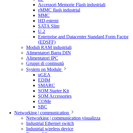
Accessori Memorie Flash industriali
eMMC flash industrial
MMC
HD esterni
SATA Slim
U.2
Enterprise and Datacenter Standard Form Factor
(EDSFF)
Moduli RAM industriali
Alimentatori Barra DIN
Alimentatori IPC
Gruppi di continuità
System on Module
uGEA
EDIM
SMARC
SOM Starter Kit
SOM Accessories
COMe
SBC
Networking | communication
Networking | communication visualizza
Industrial Ethernet switch
Industrial wireless device