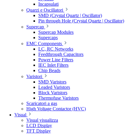
Incapsulati
Quarzi e Oscillatori
SMD (Crystal Quartz | Oscillator)
Pin through Hole (Crystal Quartz | Oscillator)
Supercap
Supercap Modules
Supercaps
EMC Components
LC, RC Networks
Feedthrough Capacitors
Power Line Filters
IEC Inlet Filters
Chip Beads
Varistori
SMD Varistors
Leaded Varistors
Block Varistors
Thermofuse Varistors
Scaricatori a gas
High Voltage Contactor (HVC)
Visual
Visual visualizza
LCD Display
TFT Display