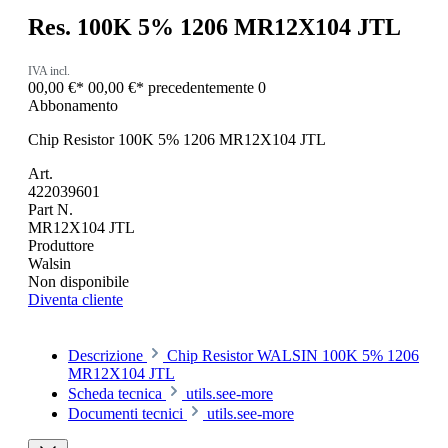
Res. 100K 5% 1206 MR12X104 JTL
IVA incl.
00,00 €*
00,00 €*
precedentemente 0
Abbonamento
Chip Resistor 100K 5% 1206 MR12X104 JTL
Art.
422039601
Part N.
MR12X104 JTL
Produttore
Walsin
Non disponibile
Diventa cliente
Descrizione
Chip Resistor WALSIN 100K 5% 1206
MR12X104 JTL
Scheda tecnica
utils.see-more
Documenti tecnici
utils.see-more