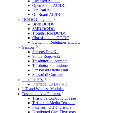
Enclosed AC/DC
Open Frame AC/DC
Din Rail AC/DC
On Board AC/DC
DC/DC Converter
Brick DC/DC
SMD DC/DC
Trough-Hole DC/DC
Chassis mount DC/DC
Switching Regulators DC/DC
Sensori
Sensors Dev Kit
Sonde Rogowski
Trasduttori di corrente
Trasduttori di tensione
Sensori ad effetto Hall
Sensori di Corrente
Interface ICs
Interface ICs Dev Kit
IoT and Wireless Modules
Discreti di Alta Potenza
Tiristori a Controllo di Fase
Tiristori di Media Tensione
Fast Turn Off Thyristors
Distributed Gate Thyristors