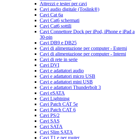
Attrezzi e tester per cavi
Cavi audio digitale (Toslink®)
Cavi Cat 6a
Cavi Cat6 schermati
Cavi Cat6 sottili
Cavi Connettore Dock per iPod, iPhone e iPad a
30-pin
Cavi DB9 e DB25
Cavi di alimentazione per computer - Esterni
Cavi di alimentazione per computer - Interni
Cavi di rete in serie
Cavi DVI
Cavi e adattatori audio
Cavi e adattatori micro USB
Cavi e adattatori mini USB
Cavi e adattatori Thunderbolt 3
Cavi eSATA
Cavi Lightning
Cavi Patch CAT 5e
Cavi Patch CAT 6
Cavi PS/2
Cavi SAS
Cavi SATA
Cavi Slim SATA
Cavi T1 e per router