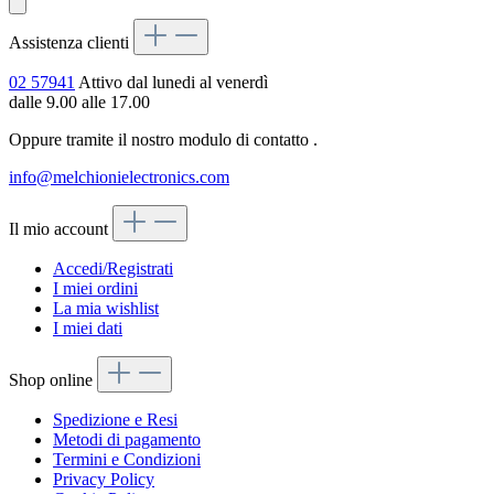
Assistenza clienti
02 57941
Attivo dal lunedi al venerdì
dalle 9.00 alle 17.00
Oppure tramite il nostro modulo di contatto
.
info@melchionielectronics.com
Il mio account
Accedi/Registrati
I miei ordini
La mia wishlist
I miei dati
Shop online
Spedizione e Resi
Metodi di pagamento
Termini e Condizioni
Privacy Policy