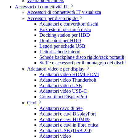
Wearable Scanners
Accessori di connettività IT
Accessori di connettività IT visualizza
Accessori per disco rigido
Adattatori e convertitori dischi
Box esterni per unità disco
Docking station per HDD
Duplicatori per HDD
Lettori per schede USB
Lettori schede interni
Schede backplane disco rigido/rack portatili
Staffe e accessori per il montaggio dei dischi
Adattatori video e per display
Adattatori video HDMI e DVI
Adattatori video Thunderbolt
Adattatori video USB
Adattatori video USB-C
Convertitori DisplayPort
Cavi
Adattatori cavo di rete
Adattatori e cavi DisplayPort
Adattatori e cavi HDMI®
Adattatori e cavi in fibra ottica
Adattatori USB (USB 2.0)
Adattatori video