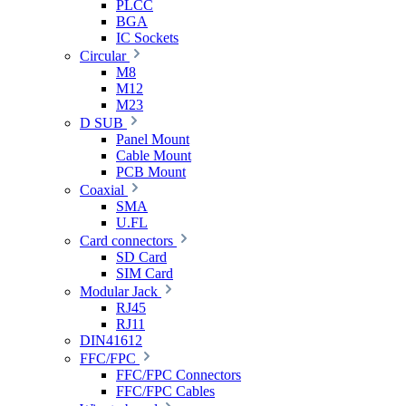
PLCC
BGA
IC Sockets
Circular
M8
M12
M23
D SUB
Panel Mount
Cable Mount
PCB Mount
Coaxial
SMA
U.FL
Card connectors
SD Card
SIM Card
Modular Jack
RJ45
RJ11
DIN41612
FFC/FPC
FFC/FPC Connectors
FFC/FPC Cables