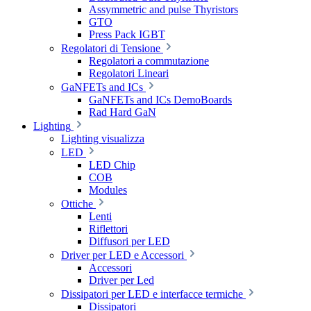
Assymmetric and pulse Thyristors
GTO
Press Pack IGBT
Regolatori di Tensione
Regolatori a commutazione
Regolatori Lineari
GaNFETs and ICs
GaNFETs and ICs DemoBoards
Rad Hard GaN
Lighting
Lighting visualizza
LED
LED Chip
COB
Modules
Ottiche
Lenti
Riflettori
Diffusori per LED
Driver per LED e Accessori
Accessori
Driver per Led
Dissipatori per LED e interfacce termiche
Dissipatori