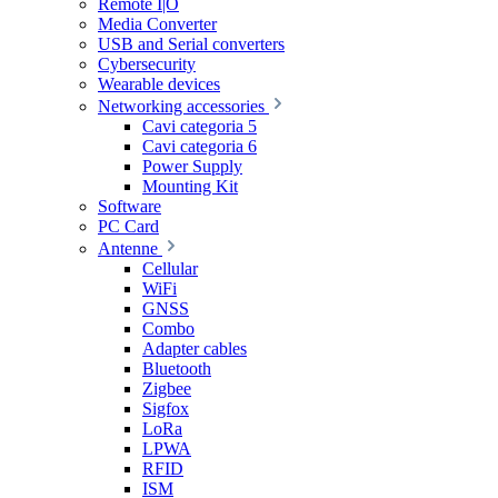
Remote I|O
Media Converter
USB and Serial converters
Cybersecurity
Wearable devices
Networking accessories
Cavi categoria 5
Cavi categoria 6
Power Supply
Mounting Kit
Software
PC Card
Antenne
Cellular
WiFi
GNSS
Combo
Adapter cables
Bluetooth
Zigbee
Sigfox
LoRa
LPWA
RFID
ISM