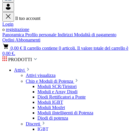
Il tuo account
Login
o
registrazione
Panoramica
Profilo personale
Indirizzi
Modalità di pagamento
Ordini
Abbonamenti
0,00 €
Il carrello contiene 0 articoli. Il valore totale del carrello è
0,00 €.
PRODOTTI
Attivi
Attivi visualizza
Chip e Moduli di Potenza
Moduli SCR/Tiristori
Moduli e Array Diodi
Diodi Rettificatori a Ponte
Moduli IGBT
Moduli Mosfet
Moduli iIntelligenti di Potenza
Diodi di potenza
Discreti
IGBT