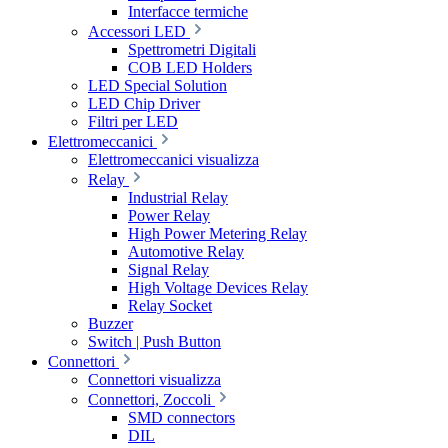
Interfacce termiche
Accessori LED
Spettrometri Digitali
COB LED Holders
LED Special Solution
LED Chip Driver
Filtri per LED
Elettromeccanici
Elettromeccanici visualizza
Relay
Industrial Relay
Power Relay
High Power Metering Relay
Automotive Relay
Signal Relay
High Voltage Devices Relay
Relay Socket
Buzzer
Switch | Push Button
Connettori
Connettori visualizza
Connettori, Zoccoli
SMD connectors
DIL