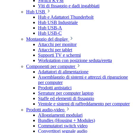
Switch KVM
Viti di fissaggio e dadi ingabbiati
Hub USB
Hub e Adattatori Thunderbolt
Hub USB Industriale
Hub USB-A
Hub USB-C
Montaggio del display
Attacchi per monitor
Attacchi per tablet
Supporti TV e schermi
Workstation con posizione seduta/eretta
Componenti per computer
Adattatori di alimentazione
Assemblaggio di sistemi e attrezzi di riparazione
per computer
Prodotti antistatici
Serrature per computer laptop
Staffe ed elementi di fissaggio
Ventole e sistemi di raffreddamento per computer
Prodotti audio-video
Alloggiamenti modulari
Bundles (Housing + Modules)
Commutatori switch video
Convertitori segnale audio