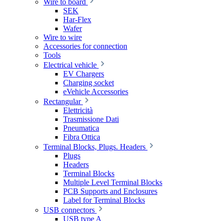
Wire to board
SEK
Har-Flex
Wafer
Wire to wire
Accessories for connection
Tools
Electrical vehicle
EV Chargers
Charging socket
eVehicle Accessories
Rectangular
Elettricità
Trasmissione Dati
Pneumatica
Fibra Ottica
Terminal Blocks, Plugs. Headers
Plugs
Headers
Terminal Blocks
Multiple Level Terminal Blocks
PCB Supports and Enclosures
Label for Terminal Blocks
USB connectors
USB type A