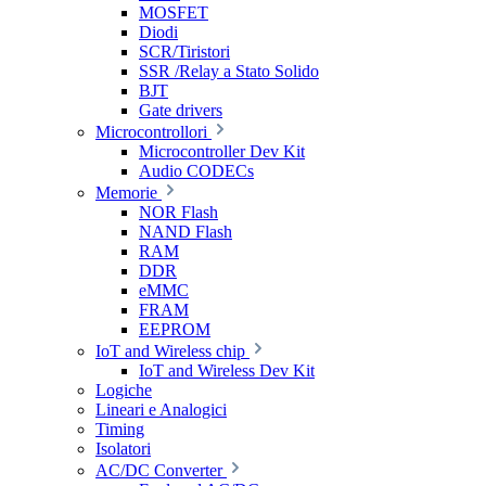
MOSFET
Diodi
SCR/Tiristori
SSR /Relay a Stato Solido
BJT
Gate drivers
Microcontrollori
Microcontroller Dev Kit
Audio CODECs
Memorie
NOR Flash
NAND Flash
RAM
DDR
eMMC
FRAM
EEPROM
IoT and Wireless chip
IoT and Wireless Dev Kit
Logiche
Lineari e Analogici
Timing
Isolatori
AC/DC Converter