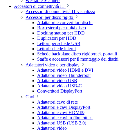
Wearable Scanners
Accessori di connettività IT
Accessori di connettività IT visualizza
Accessori per disco rigido
Adattatori e convertitori dischi
Box esterni per unità disco
Docking station per HDD
Duplicatori per HDD
Lettori per schede USB
Lettori schede interni
Schede backplane disco rigido/rack portatili
Staffe e accessori per il montaggio dei dischi
Adattatori video e per display
Adattatori video HDMI e DVI
Adattatori video Thunderbolt
Adattatori video USB
Adattatori video USB-C
Convertitori DisplayPort
Cavi
Adattatori cavo di rete
Adattatori e cavi DisplayPort
Adattatori e cavi HDMI®
Adattatori e cavi in fibra ottica
Adattatori USB (USB 2.0)
Adattatori video