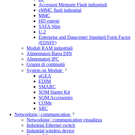
Accessori Memorie Flash industriali
eMMC flash industrial
MMC
HD esterni
SATA Slim
U.2
Enterprise and Datacenter Standard Form Factor
(EDSFF)
Moduli RAM industriali
Alimentatori Barra DIN
Alimentatori IPC
Gruppi di continuità
System on Module
uGEA
EDIM
SMARC
SOM Starter Kit
SOM Accessories
COMe
SBC
Networking | communication
Networking | communication visualizza
Industrial Ethernet switch
Industrial wireless device