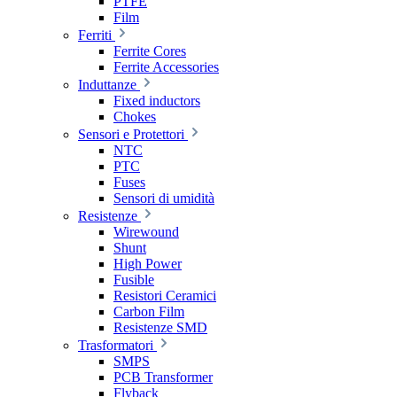
PTFE
Film
Ferriti
Ferrite Cores
Ferrite Accessories
Induttanze
Fixed inductors
Chokes
Sensori e Protettori
NTC
PTC
Fuses
Sensori di umidità
Resistenze
Wirewound
Shunt
High Power
Fusible
Resistori Ceramici
Carbon Film
Resistenze SMD
Trasformatori
SMPS
PCB Transformer
Flyback