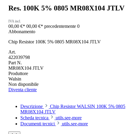
Res. 100K 5% 0805 MR08X104 JTLV
IVA incl.
00,00 €*
00,00 €*
precedentemente 0
Abbonamento
Chip Resistor 100K 5% 0805 MR08X104 JTLV
Art.
422039798
Part N.
MR08X104 JTLV
Produttore
Walsin
Non disponibile
Diventa cliente
Descrizione
Chip Resistor WALSIN 100K 5% 0805
MR08X104 JTLV
Scheda tecnica
utils.see-more
Documenti tecnici
utils.see-more