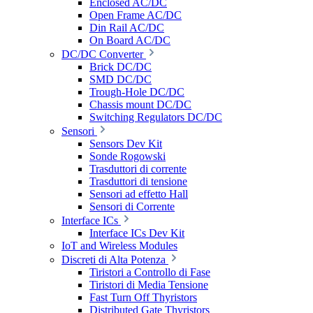
Enclosed AC/DC
Open Frame AC/DC
Din Rail AC/DC
On Board AC/DC
DC/DC Converter
Brick DC/DC
SMD DC/DC
Trough-Hole DC/DC
Chassis mount DC/DC
Switching Regulators DC/DC
Sensori
Sensors Dev Kit
Sonde Rogowski
Trasduttori di corrente
Trasduttori di tensione
Sensori ad effetto Hall
Sensori di Corrente
Interface ICs
Interface ICs Dev Kit
IoT and Wireless Modules
Discreti di Alta Potenza
Tiristori a Controllo di Fase
Tiristori di Media Tensione
Fast Turn Off Thyristors
Distributed Gate Thyristors