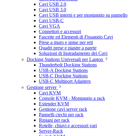
Cavi USB 2.0
Cavi USB 3.0
Cavi USB interni e per montaggio su pannello
Cavi USB-C
Cavi VGA
Connettori e accessori
Fascette ed Elementi di Fissaggio Cavi
Prese a muro e spine per reti
Quadri prese e piastre a parete
Soluzioni di Instradamento dei Cavi
Docking Stations Universali per Laptop
Thunderbolt Docking Stations
USB-A Docking Stations
USB-C Docking Stations
USB-C Multiport Adapters
Gestione server
Cavi KVM
Console KVM - Montaggio a rack
Extender KVM
Gestione cavi server rack
Pannelli ciechi per rack
Ripiani per rack
Rotelle, chiavi e accessori vari
Server-Rack