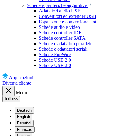
Schede e periferiche aggiuntive
Adattatori audio USB
Convertitori ed extender USB
Espansione e conversione slot
Schede audio e video
Schede controller IDE
Schede controller SATA
Schede e adattatori paralleli
Schede e adattatori seriali
Schede FireWire
Schede USB 2.0
Schede USB 3.0
Applicazioni
Diventa cliente
Menu
Italiano
Deutsch
English
Español
Français
Italiano