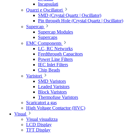
Incapsulati
Quarzi e Oscillatori
SMD (Crystal Quartz | Oscillator)
Pin through Hole (Crystal Quartz | Oscillator)
Supercap
Supercap Modules
Supercaps
EMC Components
LC, RC Networks
Feedthrough Capacitors
Power Line Filters
IEC Inlet Filters
Chip Beads
Varistori
SMD Varistors
Leaded Varistors
Block Varistors
Thermofuse Varistors
Scaricatori a gas
High Voltage Contactor (HVC)
Visual
Visual visualizza
LCD Display
TFT Display