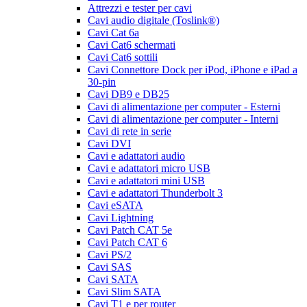
Attrezzi e tester per cavi
Cavi audio digitale (Toslink®)
Cavi Cat 6a
Cavi Cat6 schermati
Cavi Cat6 sottili
Cavi Connettore Dock per iPod, iPhone e iPad a
30-pin
Cavi DB9 e DB25
Cavi di alimentazione per computer - Esterni
Cavi di alimentazione per computer - Interni
Cavi di rete in serie
Cavi DVI
Cavi e adattatori audio
Cavi e adattatori micro USB
Cavi e adattatori mini USB
Cavi e adattatori Thunderbolt 3
Cavi eSATA
Cavi Lightning
Cavi Patch CAT 5e
Cavi Patch CAT 6
Cavi PS/2
Cavi SAS
Cavi SATA
Cavi Slim SATA
Cavi T1 e per router