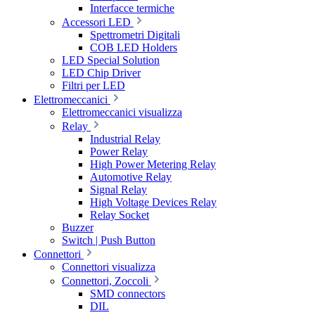
Interfacce termiche
Accessori LED
Spettrometri Digitali
COB LED Holders
LED Special Solution
LED Chip Driver
Filtri per LED
Elettromeccanici
Elettromeccanici visualizza
Relay
Industrial Relay
Power Relay
High Power Metering Relay
Automotive Relay
Signal Relay
High Voltage Devices Relay
Relay Socket
Buzzer
Switch | Push Button
Connettori
Connettori visualizza
Connettori, Zoccoli
SMD connectors
DIL