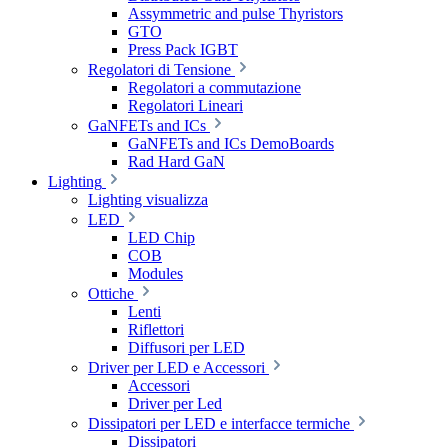
Assymmetric and pulse Thyristors
GTO
Press Pack IGBT
Regolatori di Tensione
Regolatori a commutazione
Regolatori Lineari
GaNFETs and ICs
GaNFETs and ICs DemoBoards
Rad Hard GaN
Lighting
Lighting visualizza
LED
LED Chip
COB
Modules
Ottiche
Lenti
Riflettori
Diffusori per LED
Driver per LED e Accessori
Accessori
Driver per Led
Dissipatori per LED e interfacce termiche
Dissipatori