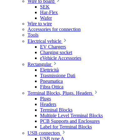
Wire to board
SEK
Har-Flex
Wafer
Wire to wire
Accessories for connection
Tools
Electrical vehicle
EV Chargers
Charging socket
eVehicle Accessories
Rectangular
Elettricità
Trasmissione Dati
Pneumatica
Fibra Ottica
Terminal Blocks, Plugs. Headers
Plugs
Headers
Terminal Blocks
Multiple Level Terminal Blocks
PCB Supports and Enclosures
Label for Terminal Blocks
USB connectors
USB type A