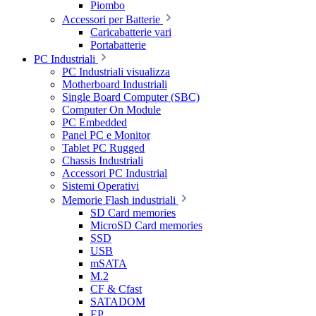
Piombo
Accessori per Batterie
Caricabatterie vari
Portabatterie
PC Industriali
PC Industriali visualizza
Motherboard Industriali
Single Board Computer (SBC)
Computer On Module
PC Embedded
Panel PC e Monitor
Tablet PC Rugged
Chassis Industriali
Accessori PC Industrial
Sistemi Operativi
Memorie Flash industriali
SD Card memories
MicroSD Card memories
SSD
USB
mSATA
M.2
CF & Cfast
SATADOM
EP