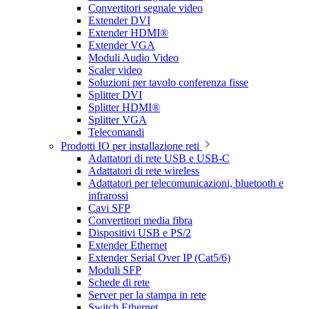
Convertitori segnale video
Extender DVI
Extender HDMI®
Extender VGA
Moduli Audio Video
Scaler video
Soluzioni per tavolo conferenza fisse
Splitter DVI
Splitter HDMI®
Splitter VGA
Telecomandi
Prodotti IO per installazione reti
Adattatori di rete USB e USB-C
Adattatori di rete wireless
Adattatori per telecomunicazioni, bluetooth e
infrarossi
Cavi SFP
Convertitori media fibra
Dispositivi USB e PS/2
Extender Ethernet
Extender Serial Over IP (Cat5/6)
Moduli SFP
Schede di rete
Server per la stampa in rete
Switch Ethernet