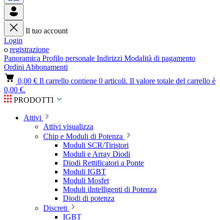
Il tuo account
Login
o
registrazione
Panoramica
Profilo personale
Indirizzi
Modalità di pagamento
Ordini
Abbonamenti
0,00 €
Il carrello contiene 0 articoli. Il valore totale del carrello è
0,00 €.
PRODOTTI
Attivi
Attivi visualizza
Chip e Moduli di Potenza
Moduli SCR/Tiristori
Moduli e Array Diodi
Diodi Rettificatori a Ponte
Moduli IGBT
Moduli Mosfet
Moduli iIntelligenti di Potenza
Diodi di potenza
Discreti
IGBT