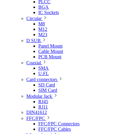
PLCC
BGA
IC Sockets
Circular
M8
M12
M23
D SUB
Panel Mount
Cable Mount
PCB Mount
Coaxial
SMA
U.FL
Card connectors
SD Card
SIM Card
Modular Jack
RJ45
RJ11
DIN41612
FFC/FPC
FFC/FPC Connectors
FFC/FPC Cables