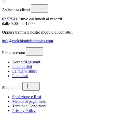
Assistenza clienti
02 57941
Attivo dal lunedi al venerdì
dalle 9.00 alle 17.00
Oppure tramite il nostro modulo di contatto
.
info@melchionielectronics.com
Il mio account
Accedi/Registrati
I miei ordini
La mia wishlist
I miei dati
Shop online
Spedizione e Resi
Metodi di pagamento
Termini e Condizioni
Privacy Policy