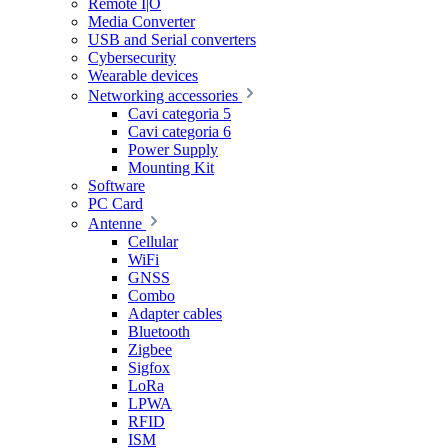
Remote I|O
Media Converter
USB and Serial converters
Cybersecurity
Wearable devices
Networking accessories
Cavi categoria 5
Cavi categoria 6
Power Supply
Mounting Kit
Software
PC Card
Antenne
Cellular
WiFi
GNSS
Combo
Adapter cables
Bluetooth
Zigbee
Sigfox
LoRa
LPWA
RFID
ISM