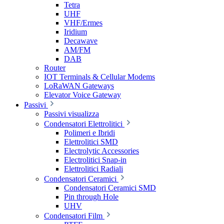
Tetra
UHF
VHF/Ermes
Iridium
Decawave
AM/FM
DAB
Router
IOT Terminals & Cellular Modems
LoRaWAN Gateways
Elevator Voice Gateway
Passivi
Passivi visualizza
Condensatori Elettrolitici
Polimeri e Ibridi
Elettrolitici SMD
Electrolytic Accessories
Electrolitici Snap-in
Elettrolitici Radiali
Condensatori Ceramici
Condensatori Ceramici SMD
Pin through Hole
UHV
Condensatori Film