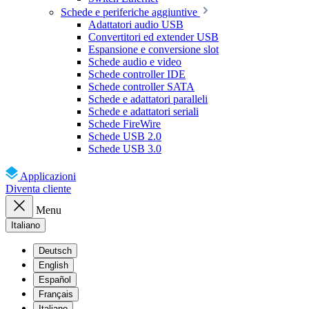
Schede e periferiche aggiuntive
Adattatori audio USB
Convertitori ed extender USB
Espansione e conversione slot
Schede audio e video
Schede controller IDE
Schede controller SATA
Schede e adattatori paralleli
Schede e adattatori seriali
Schede FireWire
Schede USB 2.0
Schede USB 3.0
Applicazioni
Diventa cliente
Menu
Italiano
Deutsch
English
Español
Français
Italiano