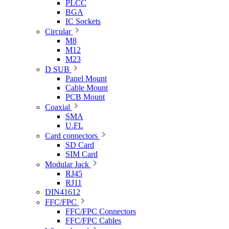
PLCC
BGA
IC Sockets
Circular
M8
M12
M23
D SUB
Panel Mount
Cable Mount
PCB Mount
Coaxial
SMA
U.FL
Card connectors
SD Card
SIM Card
Modular Jack
RJ45
RJ11
DIN41612
FFC/FPC
FFC/FPC Connectors
FFC/FPC Cables