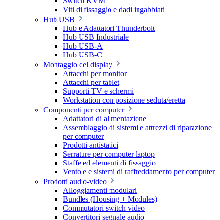
Switch KVM
Viti di fissaggio e dadi ingabbiati
Hub USB
Hub e Adattatori Thunderbolt
Hub USB Industriale
Hub USB-A
Hub USB-C
Montaggio del display
Attacchi per monitor
Attacchi per tablet
Supporti TV e schermi
Workstation con posizione seduta/eretta
Componenti per computer
Adattatori di alimentazione
Assemblaggio di sistemi e attrezzi di riparazione
per computer
Prodotti antistatici
Serrature per computer laptop
Staffe ed elementi di fissaggio
Ventole e sistemi di raffreddamento per computer
Prodotti audio-video
Alloggiamenti modulari
Bundles (Housing + Modules)
Commutatori switch video
Convertitori segnale audio