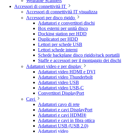
Wearable Scanners
Accessori di connettività IT
Accessori di connettività IT visualizza
Accessori per disco rigido
Adattatori e convertitori dischi
Box esterni per unità disco
Docking station per HDD
Duplicatori per HDD
Lettori per schede USB
Lettori schede interni
Schede backplane disco rigido/rack portatili
Staffe e accessori per il montaggio dei dischi
Adattatori video e per display
Adattatori video HDMI e DVI
Adattatori video Thunderbolt
Adattatori video USB
Adattatori video USB-C
Convertitori DisplayPort
Cavi
Adattatori cavo di rete
Adattatori e cavi DisplayPort
Adattatori e cavi HDMI®
Adattatori e cavi in fibra ottica
Adattatori USB (USB 2.0)
Adattatori video