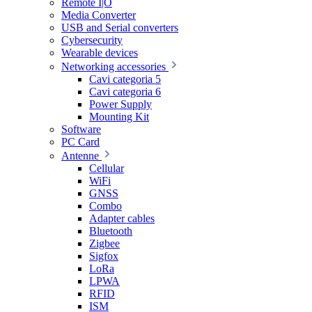
Remote I|O
Media Converter
USB and Serial converters
Cybersecurity
Wearable devices
Networking accessories
Cavi categoria 5
Cavi categoria 6
Power Supply
Mounting Kit
Software
PC Card
Antenne
Cellular
WiFi
GNSS
Combo
Adapter cables
Bluetooth
Zigbee
Sigfox
LoRa
LPWA
RFID
ISM