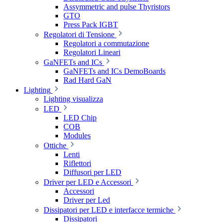
Assymmetric and pulse Thyristors
GTO
Press Pack IGBT
Regolatori di Tensione
Regolatori a commutazione
Regolatori Lineari
GaNFETs and ICs
GaNFETs and ICs DemoBoards
Rad Hard GaN
Lighting
Lighting visualizza
LED
LED Chip
COB
Modules
Ottiche
Lenti
Riflettori
Diffusori per LED
Driver per LED e Accessori
Accessori
Driver per Led
Dissipatori per LED e interfacce termiche
Dissipatori