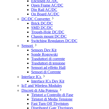
Enclosed AC/DC
Open Frame AC/DC
Din Rail AC/DC
On Board AC/DC
DC/DC Converter
Brick DC/DC
SMD DC/DC
Trough-Hole DC/DC
Chassis mount DC/DC
Switching Regulators DC/DC
Sensori
Sensors Dev Kit
Sonde Rogowski
Trasduttori di corrente
Trasduttori di tensione
Sensori ad effetto Hall
Sensori di Corrente
Interface ICs
Interface ICs Dev Kit
IoT and Wireless Modules
Discreti di Alta Potenza
Tiristori a Controllo di Fase
Tiristori di Media Tensione
Fast Turn Off Thyristors
Distributed Gate Thyristors