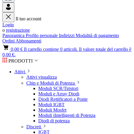
Il tuo account
Login
o
registrazione
Panoramica
Profilo personale
Indirizzi
Modalità di pagamento
Ordini
Abbonamenti
0,00 €
Il carrello contiene 0 articoli. Il valore totale del carrello è
0,00 €.
PRODOTTI
Attivi
Attivi visualizza
Chip e Moduli di Potenza
Moduli SCR/Tiristori
Moduli e Array Diodi
Diodi Rettificatori a Ponte
Moduli IGBT
Moduli Mosfet
Moduli iIntelligenti di Potenza
Diodi di potenza
Discreti
IGBT