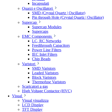
Incapsulati
Quarzi e Oscillatori
SMD (Crystal Quartz | Oscillator)
Pin through Hole (Crystal Quartz | Oscillator)
Supercap
Supercap Modules
Supercaps
EMC Components
LC, RC Networks
Feedthrough Capacitors
Power Line Filters
IEC Inlet Filters
Chip Beads
Varistori
SMD Varistors
Leaded Varistors
Block Varistors
Thermofuse Varistors
Scaricatori a gas
High Voltage Contactor (HVC)
Visual
Visual visualizza
LCD Display
TFT Display