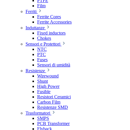
PTFE
Film
Ferriti
Ferrite Cores
Ferrite Accessories
Induttanze
Fixed inductors
Chokes
Sensori e Protettori
NTC
PTC
Fuses
Sensori di umidità
Resistenze
Wirewound
Shunt
High Power
Fusible
Resistori Ceramici
Carbon Film
Resistenze SMD
Trasformatori
SMPS
PCB Transformer
Flyback