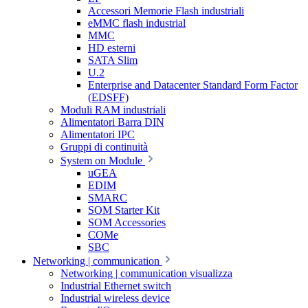
Accessori Memorie Flash industriali
eMMC flash industrial
MMC
HD esterni
SATA Slim
U.2
Enterprise and Datacenter Standard Form Factor
(EDSFF)
Moduli RAM industriali
Alimentatori Barra DIN
Alimentatori IPC
Gruppi di continuità
System on Module
uGEA
EDIM
SMARC
SOM Starter Kit
SOM Accessories
COMe
SBC
Networking | communication
Networking | communication visualizza
Industrial Ethernet switch
Industrial wireless device