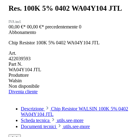
Res. 100K 5% 0402 WA04Y104 JTL
IVA incl.
00,00 €*
00,00 €*
precedentemente 0
Abbonamento
Chip Resistor 100K 5% 0402 WA04Y104 JTL
Art.
422039593
Part N.
WA04Y104 JTL
Produttore
Walsin
Non disponibile
Diventa cliente
Descrizione
Chip Resistor WALSIN 100K 5% 0402
WA04Y104 JTL
Scheda tecnica
utils.see-more
Documenti tecnici
utils.see-more