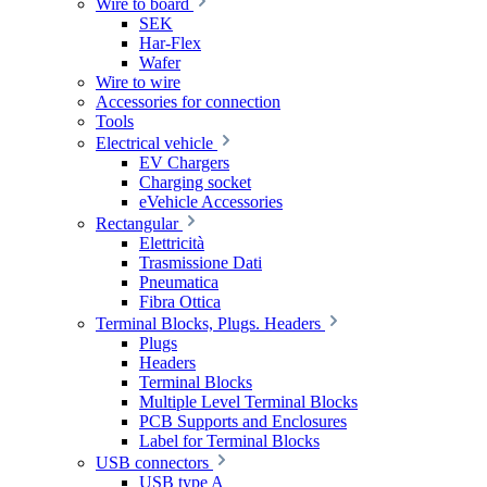
Wire to board
SEK
Har-Flex
Wafer
Wire to wire
Accessories for connection
Tools
Electrical vehicle
EV Chargers
Charging socket
eVehicle Accessories
Rectangular
Elettricità
Trasmissione Dati
Pneumatica
Fibra Ottica
Terminal Blocks, Plugs. Headers
Plugs
Headers
Terminal Blocks
Multiple Level Terminal Blocks
PCB Supports and Enclosures
Label for Terminal Blocks
USB connectors
USB type A