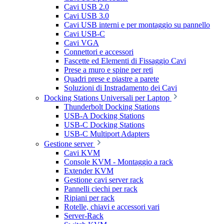
Cavi USB 2.0
Cavi USB 3.0
Cavi USB interni e per montaggio su pannello
Cavi USB-C
Cavi VGA
Connettori e accessori
Fascette ed Elementi di Fissaggio Cavi
Prese a muro e spine per reti
Quadri prese e piastre a parete
Soluzioni di Instradamento dei Cavi
Docking Stations Universali per Laptop
Thunderbolt Docking Stations
USB-A Docking Stations
USB-C Docking Stations
USB-C Multiport Adapters
Gestione server
Cavi KVM
Console KVM - Montaggio a rack
Extender KVM
Gestione cavi server rack
Pannelli ciechi per rack
Ripiani per rack
Rotelle, chiavi e accessori vari
Server-Rack