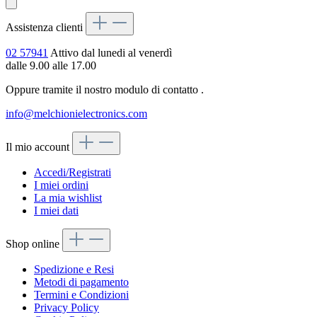
Assistenza clienti
02 57941
Attivo dal lunedi al venerdì
dalle 9.00 alle 17.00
Oppure tramite il nostro modulo di contatto
.
info@melchionielectronics.com
Il mio account
Accedi/Registrati
I miei ordini
La mia wishlist
I miei dati
Shop online
Spedizione e Resi
Metodi di pagamento
Termini e Condizioni
Privacy Policy