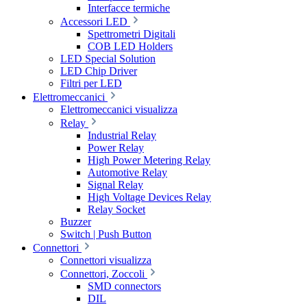
Interfacce termiche
Accessori LED
Spettrometri Digitali
COB LED Holders
LED Special Solution
LED Chip Driver
Filtri per LED
Elettromeccanici
Elettromeccanici visualizza
Relay
Industrial Relay
Power Relay
High Power Metering Relay
Automotive Relay
Signal Relay
High Voltage Devices Relay
Relay Socket
Buzzer
Switch | Push Button
Connettori
Connettori visualizza
Connettori, Zoccoli
SMD connectors
DIL