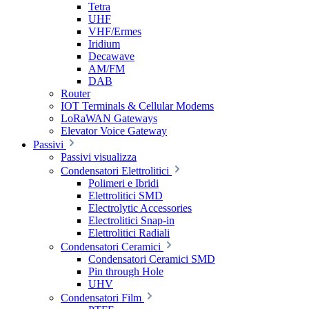
Tetra
UHF
VHF/Ermes
Iridium
Decawave
AM/FM
DAB
Router
IOT Terminals & Cellular Modems
LoRaWAN Gateways
Elevator Voice Gateway
Passivi
Passivi visualizza
Condensatori Elettrolitici
Polimeri e Ibridi
Elettrolitici SMD
Electrolytic Accessories
Electrolitici Snap-in
Elettrolitici Radiali
Condensatori Ceramici
Condensatori Ceramici SMD
Pin through Hole
UHV
Condensatori Film