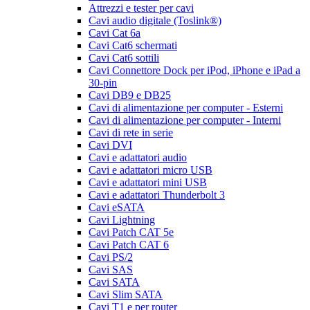
Attrezzi e tester per cavi
Cavi audio digitale (Toslink®)
Cavi Cat 6a
Cavi Cat6 schermati
Cavi Cat6 sottili
Cavi Connettore Dock per iPod, iPhone e iPad a
30-pin
Cavi DB9 e DB25
Cavi di alimentazione per computer - Esterni
Cavi di alimentazione per computer - Interni
Cavi di rete in serie
Cavi DVI
Cavi e adattatori audio
Cavi e adattatori micro USB
Cavi e adattatori mini USB
Cavi e adattatori Thunderbolt 3
Cavi eSATA
Cavi Lightning
Cavi Patch CAT 5e
Cavi Patch CAT 6
Cavi PS/2
Cavi SAS
Cavi SATA
Cavi Slim SATA
Cavi T1 e per router