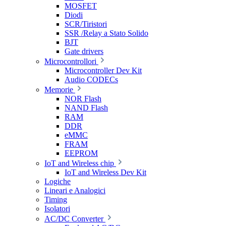
MOSFET
Diodi
SCR/Tiristori
SSR /Relay a Stato Solido
BJT
Gate drivers
Microcontrollori
Microcontroller Dev Kit
Audio CODECs
Memorie
NOR Flash
NAND Flash
RAM
DDR
eMMC
FRAM
EEPROM
IoT and Wireless chip
IoT and Wireless Dev Kit
Logiche
Lineari e Analogici
Timing
Isolatori
AC/DC Converter