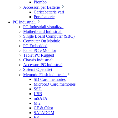
Piombo
Accessori per Batterie
Caricabatterie vari
Portabatterie
PC Industriali
PC Industriali visualizza
Motherboard Industriali
Single Board Computer (SBC)
Computer On Module
PC Embedded
Panel PC e Monitor
Tablet PC Rugged
Chassis Industriali
Accessori PC Industrial
Sistemi Operativi
Memorie Flash industriali
SD Card memories
MicroSD Card memories
SSD
USB
mSATA
M.2
CF & Cfast
SATADOM
EP