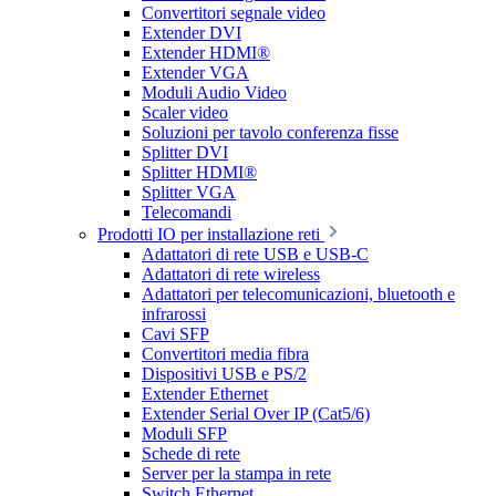
Convertitori segnale video
Extender DVI
Extender HDMI®
Extender VGA
Moduli Audio Video
Scaler video
Soluzioni per tavolo conferenza fisse
Splitter DVI
Splitter HDMI®
Splitter VGA
Telecomandi
Prodotti IO per installazione reti
Adattatori di rete USB e USB-C
Adattatori di rete wireless
Adattatori per telecomunicazioni, bluetooth e
infrarossi
Cavi SFP
Convertitori media fibra
Dispositivi USB e PS/2
Extender Ethernet
Extender Serial Over IP (Cat5/6)
Moduli SFP
Schede di rete
Server per la stampa in rete
Switch Ethernet