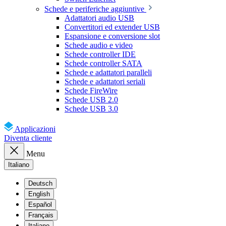
Schede e periferiche aggiuntive
Adattatori audio USB
Convertitori ed extender USB
Espansione e conversione slot
Schede audio e video
Schede controller IDE
Schede controller SATA
Schede e adattatori paralleli
Schede e adattatori seriali
Schede FireWire
Schede USB 2.0
Schede USB 3.0
Applicazioni
Diventa cliente
Menu
Italiano
Deutsch
English
Español
Français
Italiano