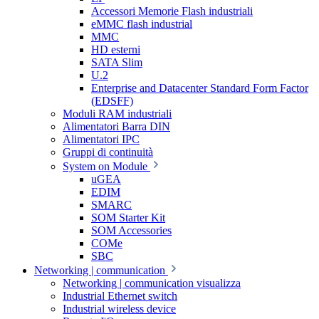
Accessori Memorie Flash industriali
eMMC flash industrial
MMC
HD esterni
SATA Slim
U.2
Enterprise and Datacenter Standard Form Factor
(EDSFF)
Moduli RAM industriali
Alimentatori Barra DIN
Alimentatori IPC
Gruppi di continuità
System on Module
uGEA
EDIM
SMARC
SOM Starter Kit
SOM Accessories
COMe
SBC
Networking | communication
Networking | communication visualizza
Industrial Ethernet switch
Industrial wireless device