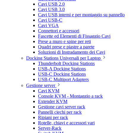
Cavi USB 2.0
Cavi USB 3.0
Cavi USB interni e per montaggio su pannello
Cavi USB-C
Cavi VGA
Connettori e accessori
Fascette ed Elementi di Fissaggio Cavi
Prese a muro e spine per reti
Quadri prese e piastre a parete
Soluzioni di Instradamento dei Cavi
Docking Stations Universali per Laptop
Thunderbolt Docking Stations
USB-A Docking Stations
USB-C Docking Stations
USB-C Multiport Adapters
Gestione server
Cavi KVM
Console KVM - Montaggio a rack
Extender KVM
Gestione cavi server rack
Pannelli ciechi per rack
Ripiani per rack
Rotelle, chiavi e accessori vari
Server-Rack