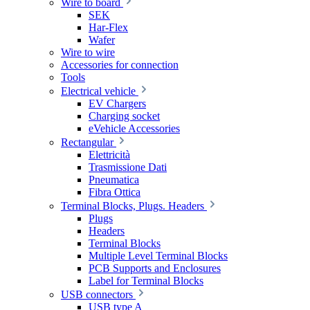
Wire to board
SEK
Har-Flex
Wafer
Wire to wire
Accessories for connection
Tools
Electrical vehicle
EV Chargers
Charging socket
eVehicle Accessories
Rectangular
Elettricità
Trasmissione Dati
Pneumatica
Fibra Ottica
Terminal Blocks, Plugs. Headers
Plugs
Headers
Terminal Blocks
Multiple Level Terminal Blocks
PCB Supports and Enclosures
Label for Terminal Blocks
USB connectors
USB type A