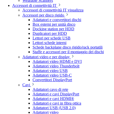
Wearable Scanners
Accessori di connettività IT
Accessori di connettività IT visualizza
Accessori per disco rigido
Adattatori e convertitori dischi
Box esterni per unità disco
Docking station per HDD
Duplicatori per HDD
Lettori per schede USB
Lettori schede interni
Schede backplane disco rigido/rack portatili
Staffe e accessori per il montaggio dei dischi
Adattatori video e per display
Adattatori video HDMI e DVI
Adattatori video Thunderbolt
Adattatori video USB
Adattatori video USB-C
Convertitori DisplayPort
Cavi
Adattatori cavo di rete
Adattatori e cavi DisplayPort
Adattatori e cavi HDMI®
Adattatori e cavi in fibra ottica
Adattatori USB (USB 2.0)
Adattatori video