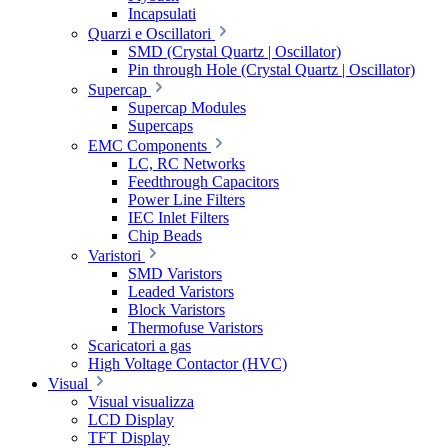
Incapsulati
Quarzi e Oscillatori
SMD (Crystal Quartz | Oscillator)
Pin through Hole (Crystal Quartz | Oscillator)
Supercap
Supercap Modules
Supercaps
EMC Components
LC, RC Networks
Feedthrough Capacitors
Power Line Filters
IEC Inlet Filters
Chip Beads
Varistori
SMD Varistors
Leaded Varistors
Block Varistors
Thermofuse Varistors
Scaricatori a gas
High Voltage Contactor (HVC)
Visual
Visual visualizza
LCD Display
TFT Display