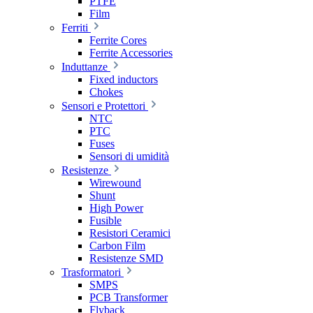
PTFE
Film
Ferriti
Ferrite Cores
Ferrite Accessories
Induttanze
Fixed inductors
Chokes
Sensori e Protettori
NTC
PTC
Fuses
Sensori di umidità
Resistenze
Wirewound
Shunt
High Power
Fusible
Resistori Ceramici
Carbon Film
Resistenze SMD
Trasformatori
SMPS
PCB Transformer
Flyback