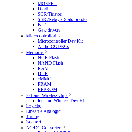
MOSFET
Diodi
SCR/Tiristori
SSR /Relay a Stato Solido
BJT
Gate drivers
Microcontrollori
Microcontroller Dev Kit
Audio CODECs
Memorie
NOR Flash
NAND Flash
RAM
DDR
eMMC
FRAM
EEPROM
IoT and Wireless chip
IoT and Wireless Dev Kit
Logiche
Lineari e Analogici
Timing
Isolatori
AC/DC Converter