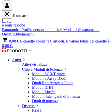
Il tuo account
Login
o
registrazione
Panoramica
Profilo personale
Indirizzi
Modalità di pagamento
Ordini
Abbonamenti
0,00 €
Il carrello contiene 0 articoli. Il valore totale del carrello è
0,00 €.
PRODOTTI
Attivi
Attivi visualizza
Chip e Moduli di Potenza
Moduli SCR/Tiristori
Moduli e Array Diodi
Diodi Rettificatori a Ponte
Moduli IGBT
Moduli Mosfet
Moduli iIntelligenti di Potenza
Diodi di potenza
Discreti
IGBT