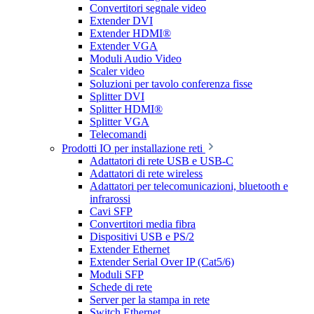
Convertitori segnale video
Extender DVI
Extender HDMI®
Extender VGA
Moduli Audio Video
Scaler video
Soluzioni per tavolo conferenza fisse
Splitter DVI
Splitter HDMI®
Splitter VGA
Telecomandi
Prodotti IO per installazione reti
Adattatori di rete USB e USB-C
Adattatori di rete wireless
Adattatori per telecomunicazioni, bluetooth e
infrarossi
Cavi SFP
Convertitori media fibra
Dispositivi USB e PS/2
Extender Ethernet
Extender Serial Over IP (Cat5/6)
Moduli SFP
Schede di rete
Server per la stampa in rete
Switch Ethernet