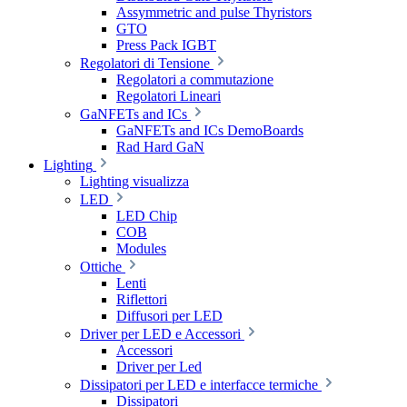
Assymmetric and pulse Thyristors
GTO
Press Pack IGBT
Regolatori di Tensione
Regolatori a commutazione
Regolatori Lineari
GaNFETs and ICs
GaNFETs and ICs DemoBoards
Rad Hard GaN
Lighting
Lighting visualizza
LED
LED Chip
COB
Modules
Ottiche
Lenti
Riflettori
Diffusori per LED
Driver per LED e Accessori
Accessori
Driver per Led
Dissipatori per LED e interfacce termiche
Dissipatori