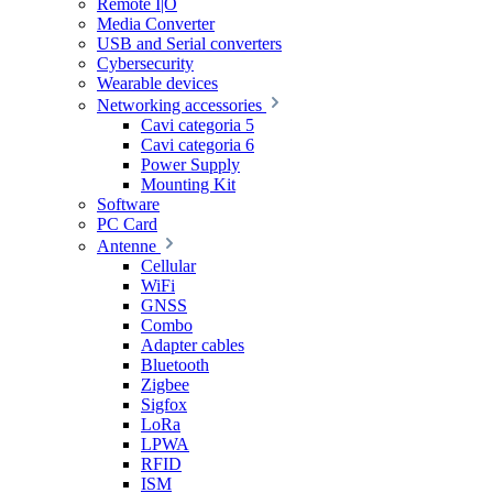
Remote I|O
Media Converter
USB and Serial converters
Cybersecurity
Wearable devices
Networking accessories
Cavi categoria 5
Cavi categoria 6
Power Supply
Mounting Kit
Software
PC Card
Antenne
Cellular
WiFi
GNSS
Combo
Adapter cables
Bluetooth
Zigbee
Sigfox
LoRa
LPWA
RFID
ISM