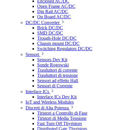
Enclosed AC/DC
Open Frame AC/DC
Din Rail AC/DC
On Board AC/DC
DC/DC Converter
Brick DC/DC
SMD DC/DC
Trough-Hole DC/DC
Chassis mount DC/DC
Switching Regulators DC/DC
Sensori
Sensors Dev Kit
Sonde Rogowski
Trasduttori di corrente
Trasduttori di tensione
Sensori ad effetto Hall
Sensori di Corrente
Interface ICs
Interface ICs Dev Kit
IoT and Wireless Modules
Discreti di Alta Potenza
Tiristori a Controllo di Fase
Tiristori di Media Tensione
Fast Turn Off Thyristors
Distributed Gate Thyristors