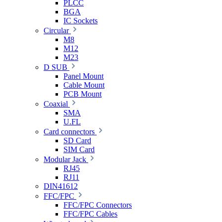
PLCC
BGA
IC Sockets
Circular
M8
M12
M23
D SUB
Panel Mount
Cable Mount
PCB Mount
Coaxial
SMA
U.FL
Card connectors
SD Card
SIM Card
Modular Jack
RJ45
RJ11
DIN41612
FFC/FPC
FFC/FPC Connectors
FFC/FPC Cables