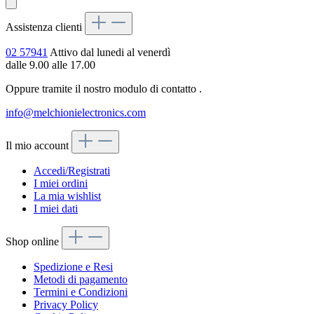
Assistenza clienti
02 57941
Attivo dal lunedi al venerdì
dalle 9.00 alle 17.00
Oppure tramite il nostro modulo di contatto
.
info@melchionielectronics.com
Il mio account
Accedi/Registrati
I miei ordini
La mia wishlist
I miei dati
Shop online
Spedizione e Resi
Metodi di pagamento
Termini e Condizioni
Privacy Policy