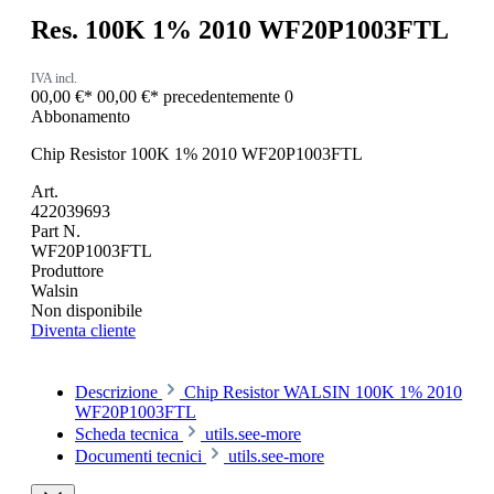
Res. 100K 1% 2010 WF20P1003FTL
IVA incl.
00,00 €*
00,00 €*
precedentemente 0
Abbonamento
Chip Resistor 100K 1% 2010 WF20P1003FTL
Art.
422039693
Part N.
WF20P1003FTL
Produttore
Walsin
Non disponibile
Diventa cliente
Descrizione
Chip Resistor WALSIN 100K 1% 2010
WF20P1003FTL
Scheda tecnica
utils.see-more
Documenti tecnici
utils.see-more