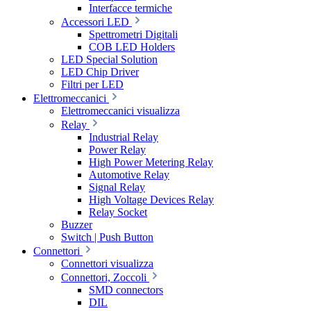
Interfacce termiche
Accessori LED
Spettrometri Digitali
COB LED Holders
LED Special Solution
LED Chip Driver
Filtri per LED
Elettromeccanici
Elettromeccanici visualizza
Relay
Industrial Relay
Power Relay
High Power Metering Relay
Automotive Relay
Signal Relay
High Voltage Devices Relay
Relay Socket
Buzzer
Switch | Push Button
Connettori
Connettori visualizza
Connettori, Zoccoli
SMD connectors
DIL