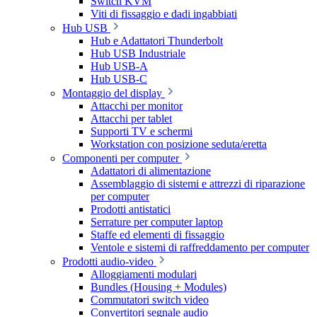
Switch KVM
Viti di fissaggio e dadi ingabbiati
Hub USB
Hub e Adattatori Thunderbolt
Hub USB Industriale
Hub USB-A
Hub USB-C
Montaggio del display
Attacchi per monitor
Attacchi per tablet
Supporti TV e schermi
Workstation con posizione seduta/eretta
Componenti per computer
Adattatori di alimentazione
Assemblaggio di sistemi e attrezzi di riparazione
per computer
Prodotti antistatici
Serrature per computer laptop
Staffe ed elementi di fissaggio
Ventole e sistemi di raffreddamento per computer
Prodotti audio-video
Alloggiamenti modulari
Bundles (Housing + Modules)
Commutatori switch video
Convertitori segnale audio