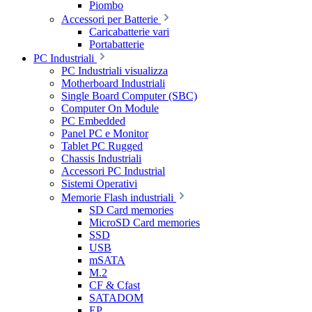
Piombo
Accessori per Batterie
Caricabatterie vari
Portabatterie
PC Industriali
PC Industriali visualizza
Motherboard Industriali
Single Board Computer (SBC)
Computer On Module
PC Embedded
Panel PC e Monitor
Tablet PC Rugged
Chassis Industriali
Accessori PC Industrial
Sistemi Operativi
Memorie Flash industriali
SD Card memories
MicroSD Card memories
SSD
USB
mSATA
M.2
CF & Cfast
SATADOM
EP