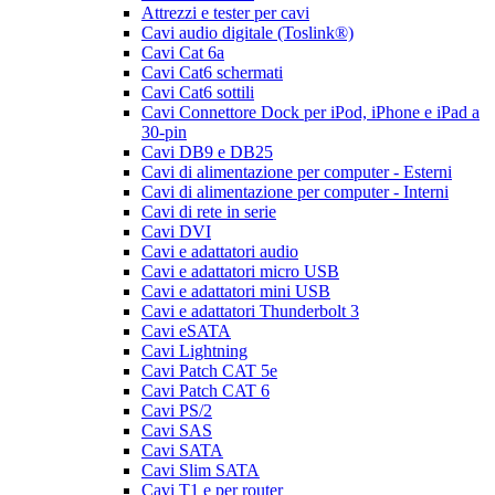
Attrezzi e tester per cavi
Cavi audio digitale (Toslink®)
Cavi Cat 6a
Cavi Cat6 schermati
Cavi Cat6 sottili
Cavi Connettore Dock per iPod, iPhone e iPad a
30-pin
Cavi DB9 e DB25
Cavi di alimentazione per computer - Esterni
Cavi di alimentazione per computer - Interni
Cavi di rete in serie
Cavi DVI
Cavi e adattatori audio
Cavi e adattatori micro USB
Cavi e adattatori mini USB
Cavi e adattatori Thunderbolt 3
Cavi eSATA
Cavi Lightning
Cavi Patch CAT 5e
Cavi Patch CAT 6
Cavi PS/2
Cavi SAS
Cavi SATA
Cavi Slim SATA
Cavi T1 e per router