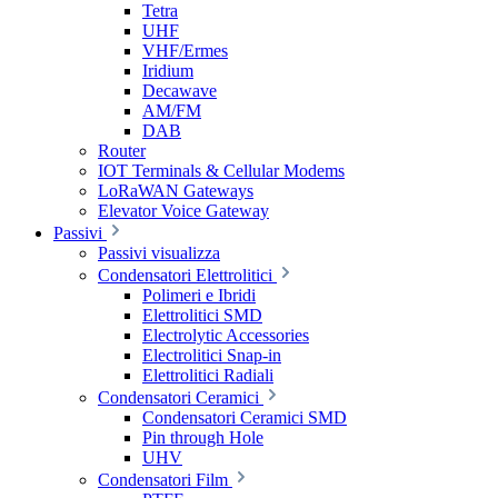
Tetra
UHF
VHF/Ermes
Iridium
Decawave
AM/FM
DAB
Router
IOT Terminals & Cellular Modems
LoRaWAN Gateways
Elevator Voice Gateway
Passivi
Passivi visualizza
Condensatori Elettrolitici
Polimeri e Ibridi
Elettrolitici SMD
Electrolytic Accessories
Electrolitici Snap-in
Elettrolitici Radiali
Condensatori Ceramici
Condensatori Ceramici SMD
Pin through Hole
UHV
Condensatori Film