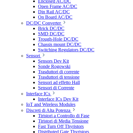
Enclosed AC/DC
Open Frame AC/DC
Din Rail AC/DC
On Board AC/DC
DC/DC Converter
Brick DC/DC
SMD DC/DC
Trough-Hole DC/DC
Chassis mount DC/DC
Switching Regulators DC/DC
Sensori
Sensors Dev Kit
Sonde Rogowski
Trasduttori di corrente
Trasduttori di tensione
Sensori ad effetto Hall
Sensori di Corrente
Interface ICs
Interface ICs Dev Kit
IoT and Wireless Modules
Discreti di Alta Potenza
Tiristori a Controllo di Fase
Tiristori di Media Tensione
Fast Turn Off Thyristors
Distributed Gate Thyristors