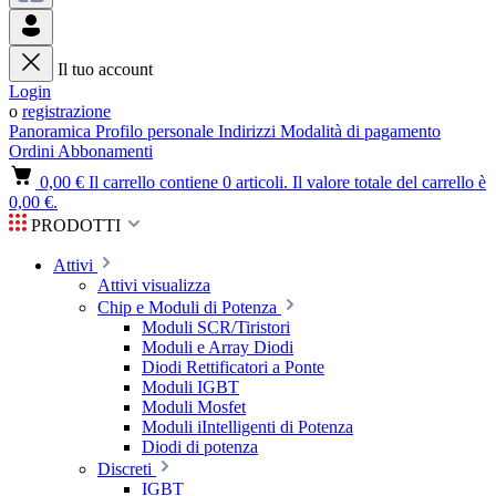
Il tuo account
Login
o
registrazione
Panoramica
Profilo personale
Indirizzi
Modalità di pagamento
Ordini
Abbonamenti
0,00 €
Il carrello contiene 0 articoli. Il valore totale del carrello è
0,00 €.
PRODOTTI
Attivi
Attivi visualizza
Chip e Moduli di Potenza
Moduli SCR/Tiristori
Moduli e Array Diodi
Diodi Rettificatori a Ponte
Moduli IGBT
Moduli Mosfet
Moduli iIntelligenti di Potenza
Diodi di potenza
Discreti
IGBT