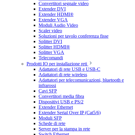
Convertitori segnale video
Extender DVI
Extender HDMI®
Extender VGA
Moduli Audio Video
Scaler video
Soluzioni per tavolo conferenza fisse
Splitter DVI
Splitter HDMI®
Splitter VGA
Telecomandi
Prodotti IO per installazione reti
Adattatori di rete USB e USB-C
Adattatori di rete wireless
Adattatori per telecomunicazioni, bluetooth e
infrarossi
Cavi SFP
Convertitori media fibra
Dispositivi USB e PS/2
Extender Ethernet
Extender Serial Over IP (Cat5/6)
Moduli SFP
Schede di rete
Server per la stampa in rete
Switch Ethernet