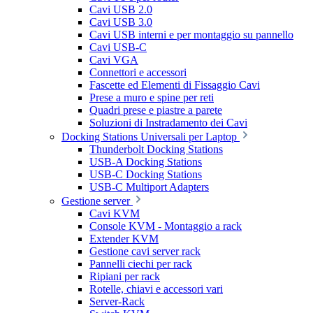
Cavi USB 2.0
Cavi USB 3.0
Cavi USB interni e per montaggio su pannello
Cavi USB-C
Cavi VGA
Connettori e accessori
Fascette ed Elementi di Fissaggio Cavi
Prese a muro e spine per reti
Quadri prese e piastre a parete
Soluzioni di Instradamento dei Cavi
Docking Stations Universali per Laptop
Thunderbolt Docking Stations
USB-A Docking Stations
USB-C Docking Stations
USB-C Multiport Adapters
Gestione server
Cavi KVM
Console KVM - Montaggio a rack
Extender KVM
Gestione cavi server rack
Pannelli ciechi per rack
Ripiani per rack
Rotelle, chiavi e accessori vari
Server-Rack