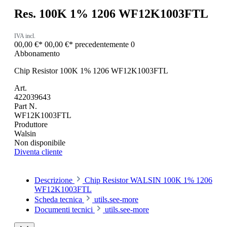
Res. 100K 1% 1206 WF12K1003FTL
IVA incl.
00,00 €*
00,00 €*
precedentemente 0
Abbonamento
Chip Resistor 100K 1% 1206 WF12K1003FTL
Art.
422039643
Part N.
WF12K1003FTL
Produttore
Walsin
Non disponibile
Diventa cliente
Descrizione
Chip Resistor WALSIN 100K 1% 1206
WF12K1003FTL
Scheda tecnica
utils.see-more
Documenti tecnici
utils.see-more