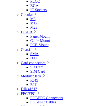
PLCC
BGA
IC Sockets
Circular
M8
M12
M23
D SUB
Panel Mount
Cable Mount
PCB Mount
Coaxial
SMA
U.FL
Card connectors
SD Card
SIM Card
Modular Jack
RJ45
RJ11
DIN41612
FFC/FPC
FFC/FPC Connectors
FFC/FPC Cables