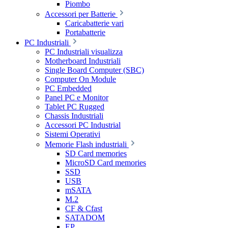
Piombo
Accessori per Batterie
Caricabatterie vari
Portabatterie
PC Industriali
PC Industriali visualizza
Motherboard Industriali
Single Board Computer (SBC)
Computer On Module
PC Embedded
Panel PC e Monitor
Tablet PC Rugged
Chassis Industriali
Accessori PC Industrial
Sistemi Operativi
Memorie Flash industriali
SD Card memories
MicroSD Card memories
SSD
USB
mSATA
M.2
CF & Cfast
SATADOM
EP