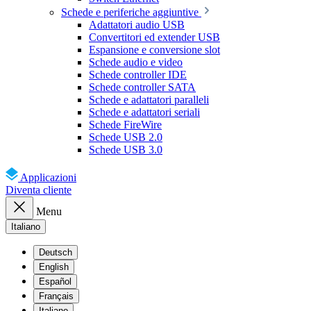
Schede e periferiche aggiuntive
Adattatori audio USB
Convertitori ed extender USB
Espansione e conversione slot
Schede audio e video
Schede controller IDE
Schede controller SATA
Schede e adattatori paralleli
Schede e adattatori seriali
Schede FireWire
Schede USB 2.0
Schede USB 3.0
Applicazioni
Diventa cliente
Menu
Italiano
Deutsch
English
Español
Français
Italiano