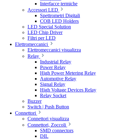
Interfacce termiche
Accessori LED
Spettrometri Digitali
COB LED Holders
LED Special Solution
LED Chip Driver
Filtri per LED
Elettromeccanici
Elettromeccanici visualizza
Relay
Industrial Relay
Power Relay
High Power Metering Relay
Automotive Relay
Signal Relay
High Voltage Devices Relay
Relay Socket
Buzzer
Switch | Push Button
Connettori
Connettori visualizza
Connettori, Zoccoli
SMD connectors
DIL