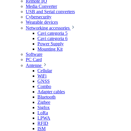
Remote I|O
Media Converter
USB and Serial converters
Cybersecurity
Wearable devices
Networking accessories
Cavi categoria 5
Cavi categoria 6
Power Supply
Mounting Kit
Software
PC Card
Antenne
Cellular
WiFi
GNSS
Combo
Adapter cables
Bluetooth
Zigbee
Sigfox
LoRa
LPWA
RFID
ISM