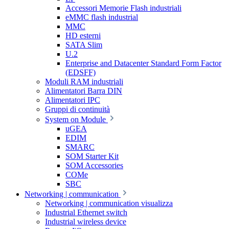
Accessori Memorie Flash industriali
eMMC flash industrial
MMC
HD esterni
SATA Slim
U.2
Enterprise and Datacenter Standard Form Factor
(EDSFF)
Moduli RAM industriali
Alimentatori Barra DIN
Alimentatori IPC
Gruppi di continuità
System on Module
uGEA
EDIM
SMARC
SOM Starter Kit
SOM Accessories
COMe
SBC
Networking | communication
Networking | communication visualizza
Industrial Ethernet switch
Industrial wireless device