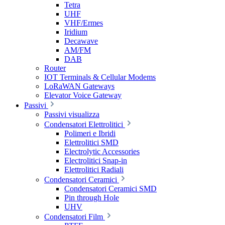
Tetra
UHF
VHF/Ermes
Iridium
Decawave
AM/FM
DAB
Router
IOT Terminals & Cellular Modems
LoRaWAN Gateways
Elevator Voice Gateway
Passivi
Passivi visualizza
Condensatori Elettrolitici
Polimeri e Ibridi
Elettrolitici SMD
Electrolytic Accessories
Electrolitici Snap-in
Elettrolitici Radiali
Condensatori Ceramici
Condensatori Ceramici SMD
Pin through Hole
UHV
Condensatori Film