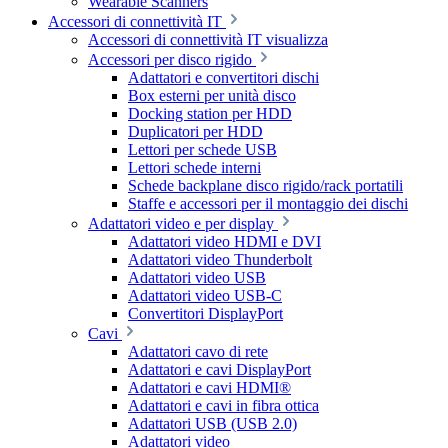
Wearable Scanners
Accessori di connettività IT
Accessori di connettività IT visualizza
Accessori per disco rigido
Adattatori e convertitori dischi
Box esterni per unità disco
Docking station per HDD
Duplicatori per HDD
Lettori per schede USB
Lettori schede interni
Schede backplane disco rigido/rack portatili
Staffe e accessori per il montaggio dei dischi
Adattatori video e per display
Adattatori video HDMI e DVI
Adattatori video Thunderbolt
Adattatori video USB
Adattatori video USB-C
Convertitori DisplayPort
Cavi
Adattatori cavo di rete
Adattatori e cavi DisplayPort
Adattatori e cavi HDMI®
Adattatori e cavi in fibra ottica
Adattatori USB (USB 2.0)
Adattatori video