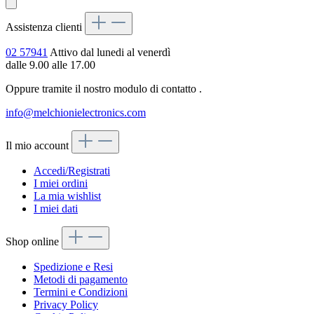
Assistenza clienti
02 57941
Attivo dal lunedi al venerdì
dalle 9.00 alle 17.00
Oppure tramite il nostro modulo di contatto
.
info@melchionielectronics.com
Il mio account
Accedi/Registrati
I miei ordini
La mia wishlist
I miei dati
Shop online
Spedizione e Resi
Metodi di pagamento
Termini e Condizioni
Privacy Policy