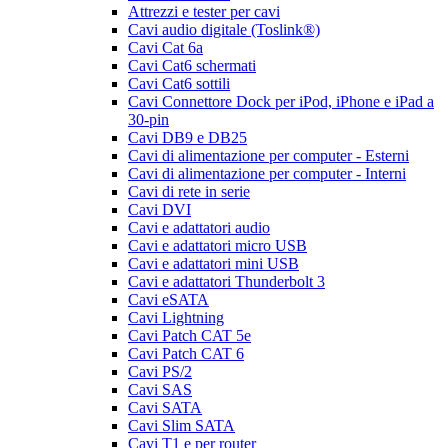
Attrezzi e tester per cavi
Cavi audio digitale (Toslink®)
Cavi Cat 6a
Cavi Cat6 schermati
Cavi Cat6 sottili
Cavi Connettore Dock per iPod, iPhone e iPad a
30-pin
Cavi DB9 e DB25
Cavi di alimentazione per computer - Esterni
Cavi di alimentazione per computer - Interni
Cavi di rete in serie
Cavi DVI
Cavi e adattatori audio
Cavi e adattatori micro USB
Cavi e adattatori mini USB
Cavi e adattatori Thunderbolt 3
Cavi eSATA
Cavi Lightning
Cavi Patch CAT 5e
Cavi Patch CAT 6
Cavi PS/2
Cavi SAS
Cavi SATA
Cavi Slim SATA
Cavi T1 e per router