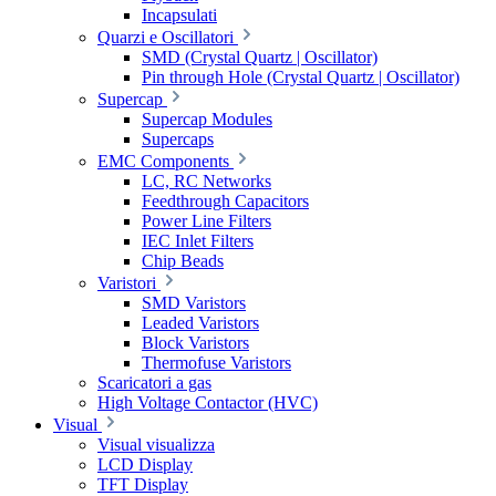
Incapsulati
Quarzi e Oscillatori
SMD (Crystal Quartz | Oscillator)
Pin through Hole (Crystal Quartz | Oscillator)
Supercap
Supercap Modules
Supercaps
EMC Components
LC, RC Networks
Feedthrough Capacitors
Power Line Filters
IEC Inlet Filters
Chip Beads
Varistori
SMD Varistors
Leaded Varistors
Block Varistors
Thermofuse Varistors
Scaricatori a gas
High Voltage Contactor (HVC)
Visual
Visual visualizza
LCD Display
TFT Display