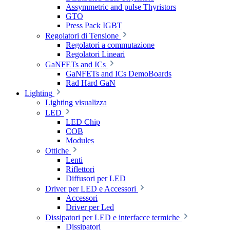
Assymmetric and pulse Thyristors
GTO
Press Pack IGBT
Regolatori di Tensione
Regolatori a commutazione
Regolatori Lineari
GaNFETs and ICs
GaNFETs and ICs DemoBoards
Rad Hard GaN
Lighting
Lighting visualizza
LED
LED Chip
COB
Modules
Ottiche
Lenti
Riflettori
Diffusori per LED
Driver per LED e Accessori
Accessori
Driver per Led
Dissipatori per LED e interfacce termiche
Dissipatori