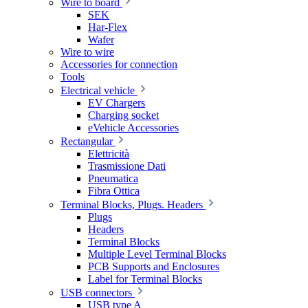
Wire to board
SEK
Har-Flex
Wafer
Wire to wire
Accessories for connection
Tools
Electrical vehicle
EV Chargers
Charging socket
eVehicle Accessories
Rectangular
Elettricità
Trasmissione Dati
Pneumatica
Fibra Ottica
Terminal Blocks, Plugs. Headers
Plugs
Headers
Terminal Blocks
Multiple Level Terminal Blocks
PCB Supports and Enclosures
Label for Terminal Blocks
USB connectors
USB type A