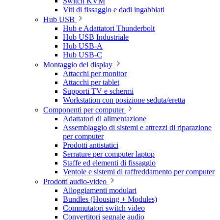
Switch KVM
Viti di fissaggio e dadi ingabbiati
Hub USB
Hub e Adattatori Thunderbolt
Hub USB Industriale
Hub USB-A
Hub USB-C
Montaggio del display
Attacchi per monitor
Attacchi per tablet
Supporti TV e schermi
Workstation con posizione seduta/eretta
Componenti per computer
Adattatori di alimentazione
Assemblaggio di sistemi e attrezzi di riparazione
per computer
Prodotti antistatici
Serrature per computer laptop
Staffe ed elementi di fissaggio
Ventole e sistemi di raffreddamento per computer
Prodotti audio-video
Alloggiamenti modulari
Bundles (Housing + Modules)
Commutatori switch video
Convertitori segnale audio