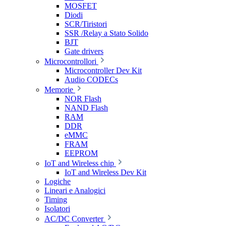
MOSFET
Diodi
SCR/Tiristori
SSR /Relay a Stato Solido
BJT
Gate drivers
Microcontrollori
Microcontroller Dev Kit
Audio CODECs
Memorie
NOR Flash
NAND Flash
RAM
DDR
eMMC
FRAM
EEPROM
IoT and Wireless chip
IoT and Wireless Dev Kit
Logiche
Lineari e Analogici
Timing
Isolatori
AC/DC Converter