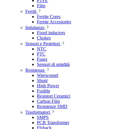
PTFE
Film
Ferriti
Ferrite Cores
Ferrite Accessories
Induttanze
Fixed inductors
Chokes
Sensori e Protettori
NTC
PTC
Fuses
Sensori di umidità
Resistenze
Wirewound
Shunt
High Power
Fusible
Resistori Ceramici
Carbon Film
Resistenze SMD
Trasformatori
SMPS
PCB Transformer
Flyback