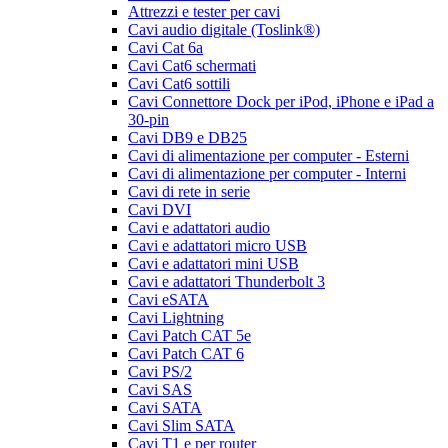
Attrezzi e tester per cavi
Cavi audio digitale (Toslink®)
Cavi Cat 6a
Cavi Cat6 schermati
Cavi Cat6 sottili
Cavi Connettore Dock per iPod, iPhone e iPad a
30-pin
Cavi DB9 e DB25
Cavi di alimentazione per computer - Esterni
Cavi di alimentazione per computer - Interni
Cavi di rete in serie
Cavi DVI
Cavi e adattatori audio
Cavi e adattatori micro USB
Cavi e adattatori mini USB
Cavi e adattatori Thunderbolt 3
Cavi eSATA
Cavi Lightning
Cavi Patch CAT 5e
Cavi Patch CAT 6
Cavi PS/2
Cavi SAS
Cavi SATA
Cavi Slim SATA
Cavi T1 e per router