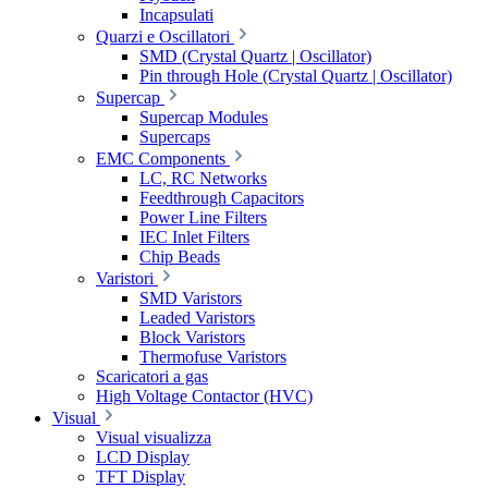
Incapsulati
Quarzi e Oscillatori
SMD (Crystal Quartz | Oscillator)
Pin through Hole (Crystal Quartz | Oscillator)
Supercap
Supercap Modules
Supercaps
EMC Components
LC, RC Networks
Feedthrough Capacitors
Power Line Filters
IEC Inlet Filters
Chip Beads
Varistori
SMD Varistors
Leaded Varistors
Block Varistors
Thermofuse Varistors
Scaricatori a gas
High Voltage Contactor (HVC)
Visual
Visual visualizza
LCD Display
TFT Display