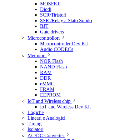
MOSFET
Diodi
SCR/Tiristori
SSR /Relay a Stato Solido
BJT
Gate drivers
Microcontrollori
Microcontroller Dev Kit
Audio CODECs
Memorie
NOR Flash
NAND Flash
RAM
DDR
eMMC
FRAM
EEPROM
IoT and Wireless chip
IoT and Wireless Dev Kit
Logiche
Lineari e Analogici
Timing
Isolatori
AC/DC Converter