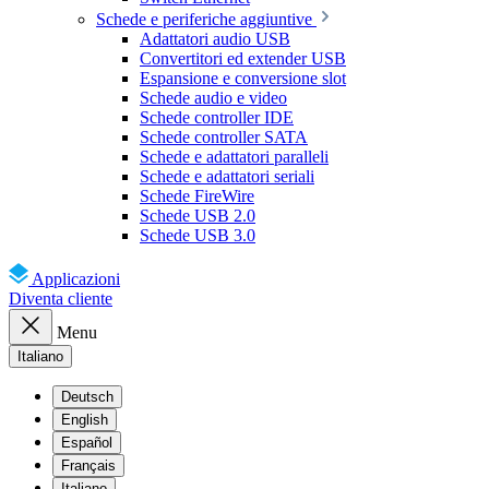
Schede e periferiche aggiuntive
Adattatori audio USB
Convertitori ed extender USB
Espansione e conversione slot
Schede audio e video
Schede controller IDE
Schede controller SATA
Schede e adattatori paralleli
Schede e adattatori seriali
Schede FireWire
Schede USB 2.0
Schede USB 3.0
Applicazioni
Diventa cliente
Menu
Italiano
Deutsch
English
Español
Français
Italiano