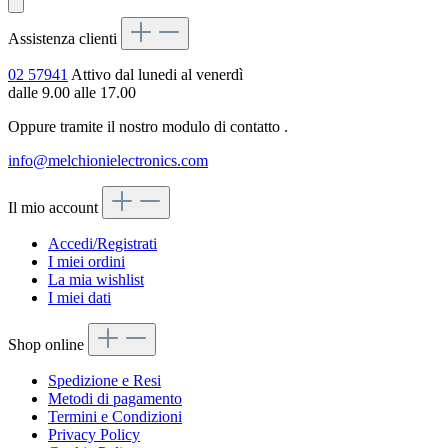
Assistenza clienti
02 57941
Attivo dal lunedi al venerdì
dalle 9.00 alle 17.00
Oppure tramite il nostro modulo di contatto
.
info@melchionielectronics.com
Il mio account
Accedi/Registrati
I miei ordini
La mia wishlist
I miei dati
Shop online
Spedizione e Resi
Metodi di pagamento
Termini e Condizioni
Privacy Policy