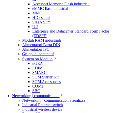
Accessori Memorie Flash industriali
eMMC flash industrial
MMC
HD esterni
SATA Slim
U.2
Enterprise and Datacenter Standard Form Factor
(EDSFF)
Moduli RAM industriali
Alimentatori Barra DIN
Alimentatori IPC
Gruppi di continuità
System on Module
uGEA
EDIM
SMARC
SOM Starter Kit
SOM Accessories
COMe
SBC
Networking | communication
Networking | communication visualizza
Industrial Ethernet switch
Industrial wireless device