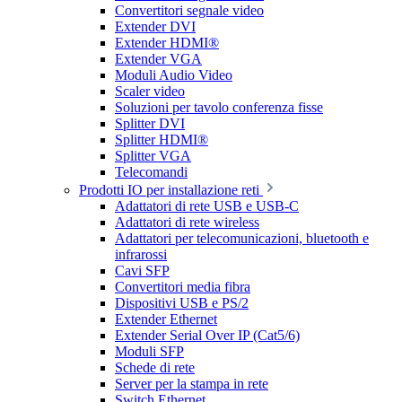
Convertitori segnale video
Extender DVI
Extender HDMI®
Extender VGA
Moduli Audio Video
Scaler video
Soluzioni per tavolo conferenza fisse
Splitter DVI
Splitter HDMI®
Splitter VGA
Telecomandi
Prodotti IO per installazione reti
Adattatori di rete USB e USB-C
Adattatori di rete wireless
Adattatori per telecomunicazioni, bluetooth e
infrarossi
Cavi SFP
Convertitori media fibra
Dispositivi USB e PS/2
Extender Ethernet
Extender Serial Over IP (Cat5/6)
Moduli SFP
Schede di rete
Server per la stampa in rete
Switch Ethernet