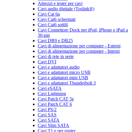
Attrezzi e tester per cavi
Cavi audio digitale (Toslink®)
Cavi Cat 6a
Cavi Cat6 schermati
Cavi Cat6 sottili
Cavi Connettore Dock per iPod, iPhone e iPad a
30-pin
Cavi DB9 e DB25
Cavi di alimentazione per computer - Esterni
Cavi di alimentazione per computer - Interni
Cavi di rete in serie
Cavi DVI
Cavi e adattatori audio
Cavi e adattatori micro USB
Cavi e adattatori mini USB
Cavi e adattatori Thunderbolt 3
Cavi eSATA
Cavi Lightning
Cavi Patch CAT 5e
Cavi Patch CAT 6
Cavi PS/2
Cavi SAS
Cavi SATA
Cavi Slim SATA
Cavi T1 e per router