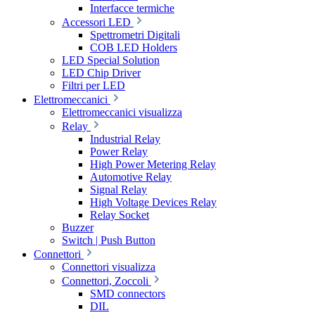
Interfacce termiche
Accessori LED
Spettrometri Digitali
COB LED Holders
LED Special Solution
LED Chip Driver
Filtri per LED
Elettromeccanici
Elettromeccanici visualizza
Relay
Industrial Relay
Power Relay
High Power Metering Relay
Automotive Relay
Signal Relay
High Voltage Devices Relay
Relay Socket
Buzzer
Switch | Push Button
Connettori
Connettori visualizza
Connettori, Zoccoli
SMD connectors
DIL