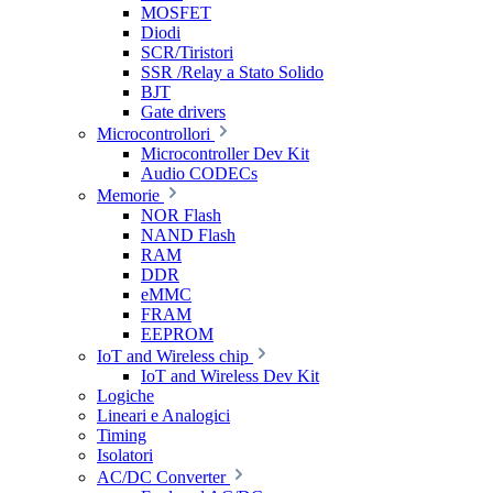
MOSFET
Diodi
SCR/Tiristori
SSR /Relay a Stato Solido
BJT
Gate drivers
Microcontrollori
Microcontroller Dev Kit
Audio CODECs
Memorie
NOR Flash
NAND Flash
RAM
DDR
eMMC
FRAM
EEPROM
IoT and Wireless chip
IoT and Wireless Dev Kit
Logiche
Lineari e Analogici
Timing
Isolatori
AC/DC Converter