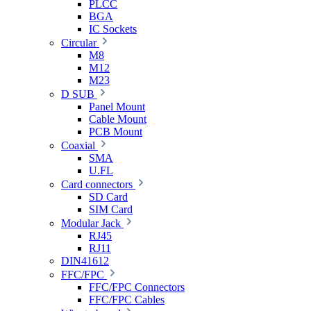
PLCC
BGA
IC Sockets
Circular
M8
M12
M23
D SUB
Panel Mount
Cable Mount
PCB Mount
Coaxial
SMA
U.FL
Card connectors
SD Card
SIM Card
Modular Jack
RJ45
RJ11
DIN41612
FFC/FPC
FFC/FPC Connectors
FFC/FPC Cables