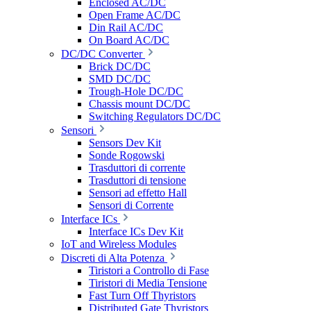
Enclosed AC/DC
Open Frame AC/DC
Din Rail AC/DC
On Board AC/DC
DC/DC Converter
Brick DC/DC
SMD DC/DC
Trough-Hole DC/DC
Chassis mount DC/DC
Switching Regulators DC/DC
Sensori
Sensors Dev Kit
Sonde Rogowski
Trasduttori di corrente
Trasduttori di tensione
Sensori ad effetto Hall
Sensori di Corrente
Interface ICs
Interface ICs Dev Kit
IoT and Wireless Modules
Discreti di Alta Potenza
Tiristori a Controllo di Fase
Tiristori di Media Tensione
Fast Turn Off Thyristors
Distributed Gate Thyristors