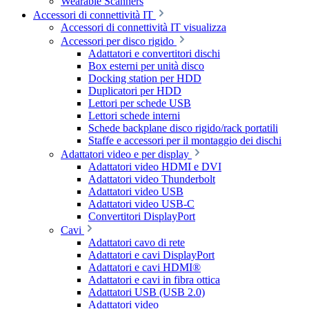
Wearable Scanners
Accessori di connettività IT
Accessori di connettività IT visualizza
Accessori per disco rigido
Adattatori e convertitori dischi
Box esterni per unità disco
Docking station per HDD
Duplicatori per HDD
Lettori per schede USB
Lettori schede interni
Schede backplane disco rigido/rack portatili
Staffe e accessori per il montaggio dei dischi
Adattatori video e per display
Adattatori video HDMI e DVI
Adattatori video Thunderbolt
Adattatori video USB
Adattatori video USB-C
Convertitori DisplayPort
Cavi
Adattatori cavo di rete
Adattatori e cavi DisplayPort
Adattatori e cavi HDMI®
Adattatori e cavi in fibra ottica
Adattatori USB (USB 2.0)
Adattatori video