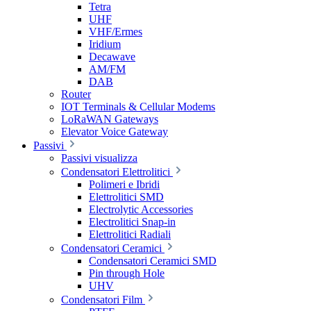
Tetra
UHF
VHF/Ermes
Iridium
Decawave
AM/FM
DAB
Router
IOT Terminals & Cellular Modems
LoRaWAN Gateways
Elevator Voice Gateway
Passivi
Passivi visualizza
Condensatori Elettrolitici
Polimeri e Ibridi
Elettrolitici SMD
Electrolytic Accessories
Electrolitici Snap-in
Elettrolitici Radiali
Condensatori Ceramici
Condensatori Ceramici SMD
Pin through Hole
UHV
Condensatori Film