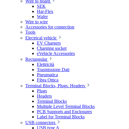
Wire to board
SEK
Har-Flex
Wafer
Wire to wire
Accessories for connection
Tools
Electrical vehicle
EV Chargers
Charging socket
eVehicle Accessories
Rectangular
Elettricità
Trasmissione Dati
Pneumatica
Fibra Ottica
Terminal Blocks, Plugs. Headers
Plugs
Headers
Terminal Blocks
Multiple Level Terminal Blocks
PCB Supports and Enclosures
Label for Terminal Blocks
USB connectors
USB type A