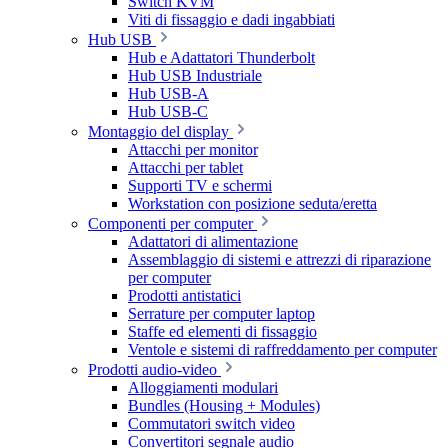
Switch KVM
Viti di fissaggio e dadi ingabbiati
Hub USB
Hub e Adattatori Thunderbolt
Hub USB Industriale
Hub USB-A
Hub USB-C
Montaggio del display
Attacchi per monitor
Attacchi per tablet
Supporti TV e schermi
Workstation con posizione seduta/eretta
Componenti per computer
Adattatori di alimentazione
Assemblaggio di sistemi e attrezzi di riparazione
per computer
Prodotti antistatici
Serrature per computer laptop
Staffe ed elementi di fissaggio
Ventole e sistemi di raffreddamento per computer
Prodotti audio-video
Alloggiamenti modulari
Bundles (Housing + Modules)
Commutatori switch video
Convertitori segnale audio