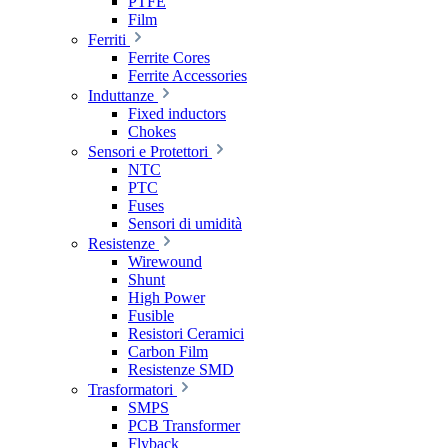
PTFE
Film
Ferriti
Ferrite Cores
Ferrite Accessories
Induttanze
Fixed inductors
Chokes
Sensori e Protettori
NTC
PTC
Fuses
Sensori di umidità
Resistenze
Wirewound
Shunt
High Power
Fusible
Resistori Ceramici
Carbon Film
Resistenze SMD
Trasformatori
SMPS
PCB Transformer
Flyback