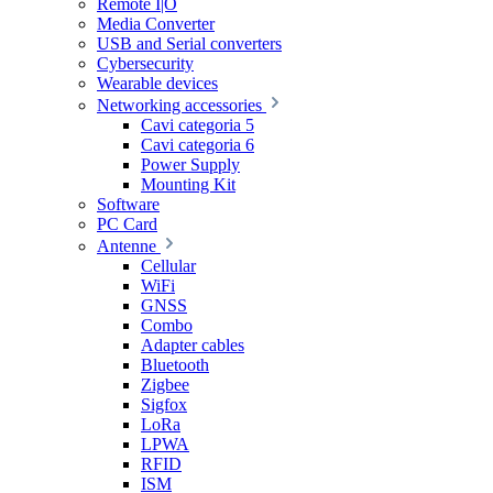
Remote I|O
Media Converter
USB and Serial converters
Cybersecurity
Wearable devices
Networking accessories
Cavi categoria 5
Cavi categoria 6
Power Supply
Mounting Kit
Software
PC Card
Antenne
Cellular
WiFi
GNSS
Combo
Adapter cables
Bluetooth
Zigbee
Sigfox
LoRa
LPWA
RFID
ISM