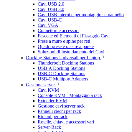
Cavi USB 2.0
Cavi USB 3.0
Cavi USB interni e per montaggio su pannello
Cavi USB-C
Cavi VGA
Connettori e accessori
Fascette ed Elementi di Fissaggio Cavi
Prese a muro e spine per reti
Quadri prese e piastre a parete
Soluzioni di Instradamento dei Cavi
Docking Stations Universali per Laptop
Thunderbolt Docking Stations
USB-A Docking Stations
USB-C Docking Stations
USB-C Multiport Adapters
Gestione server
Cavi KVM
Console KVM - Montaggio a rack
Extender KVM
Gestione cavi server rack
Pannelli ciechi per rack
Ripiani per rack
Rotelle, chiavi e accessori vari
Server-Rack