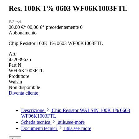
Res. 100K 1% 0603 WF06K1003FTL
IVA incl.
00,00 €*
00,00 €*
precedentemente 0
Abbonamento
Chip Resistor 100K 1% 0603 WF06K1003FTL
Art.
422039635
Part N.
WF06K1003FTL
Produttore
Walsin
Non disponibile
Diventa cliente
Descrizione
Chip Resistor WALSIN 100K 1% 0603
WF06K1003FTL
Scheda tecnica
utils.see-more
Documenti tecnici
utils.see-more