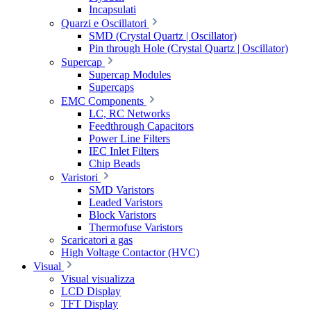
Incapsulati
Quarzi e Oscillatori
SMD (Crystal Quartz | Oscillator)
Pin through Hole (Crystal Quartz | Oscillator)
Supercap
Supercap Modules
Supercaps
EMC Components
LC, RC Networks
Feedthrough Capacitors
Power Line Filters
IEC Inlet Filters
Chip Beads
Varistori
SMD Varistors
Leaded Varistors
Block Varistors
Thermofuse Varistors
Scaricatori a gas
High Voltage Contactor (HVC)
Visual
Visual visualizza
LCD Display
TFT Display