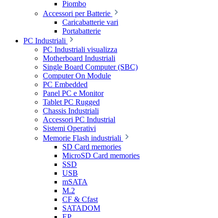
Piombo
Accessori per Batterie
Caricabatterie vari
Portabatterie
PC Industriali
PC Industriali visualizza
Motherboard Industriali
Single Board Computer (SBC)
Computer On Module
PC Embedded
Panel PC e Monitor
Tablet PC Rugged
Chassis Industriali
Accessori PC Industrial
Sistemi Operativi
Memorie Flash industriali
SD Card memories
MicroSD Card memories
SSD
USB
mSATA
M.2
CF & Cfast
SATADOM
EP