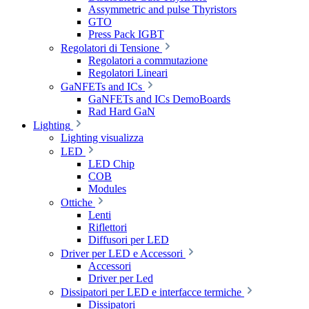
Assymmetric and pulse Thyristors
GTO
Press Pack IGBT
Regolatori di Tensione
Regolatori a commutazione
Regolatori Lineari
GaNFETs and ICs
GaNFETs and ICs DemoBoards
Rad Hard GaN
Lighting
Lighting visualizza
LED
LED Chip
COB
Modules
Ottiche
Lenti
Riflettori
Diffusori per LED
Driver per LED e Accessori
Accessori
Driver per Led
Dissipatori per LED e interfacce termiche
Dissipatori