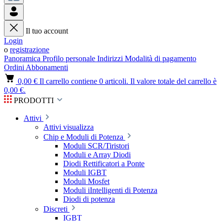
Il tuo account
Login
o
registrazione
Panoramica
Profilo personale
Indirizzi
Modalità di pagamento
Ordini
Abbonamenti
0,00 €
Il carrello contiene 0 articoli. Il valore totale del carrello è
0,00 €.
PRODOTTI
Attivi
Attivi visualizza
Chip e Moduli di Potenza
Moduli SCR/Tiristori
Moduli e Array Diodi
Diodi Rettificatori a Ponte
Moduli IGBT
Moduli Mosfet
Moduli iIntelligenti di Potenza
Diodi di potenza
Discreti
IGBT