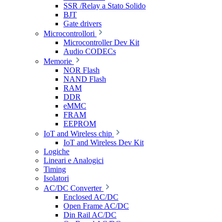
SSR /Relay a Stato Solido
BJT
Gate drivers
Microcontrollori
Microcontroller Dev Kit
Audio CODECs
Memorie
NOR Flash
NAND Flash
RAM
DDR
eMMC
FRAM
EEPROM
IoT and Wireless chip
IoT and Wireless Dev Kit
Logiche
Lineari e Analogici
Timing
Isolatori
AC/DC Converter
Enclosed AC/DC
Open Frame AC/DC
Din Rail AC/DC