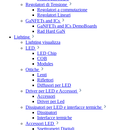
Regolatori di Tensione
Regolatori a commutazione
Regolatori Lineari
GaNFETs and ICs
GaNFETs and ICs DemoBoards
Rad Hard GaN
Lighting
Lighting visualizza
LED
LED Chip
COB
Modules
Ottiche
Lenti
Riflettori
Diffusori per LED
Driver per LED e Accessori
Accessori
Driver per Led
Dissipatori per LED e interfacce termiche
Dissipatori
Interfacce termiche
Accessori LED
Spettrometri Digitali