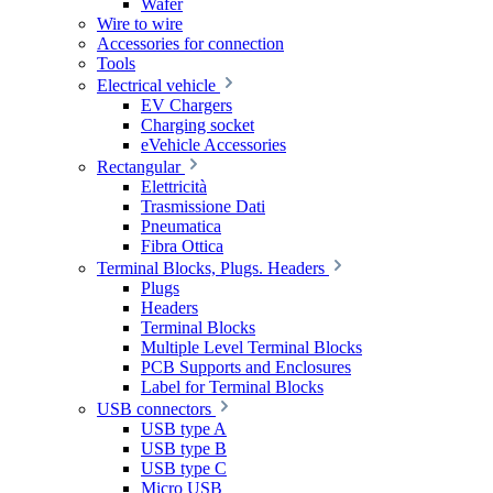
Wafer
Wire to wire
Accessories for connection
Tools
Electrical vehicle
EV Chargers
Charging socket
eVehicle Accessories
Rectangular
Elettricità
Trasmissione Dati
Pneumatica
Fibra Ottica
Terminal Blocks, Plugs. Headers
Plugs
Headers
Terminal Blocks
Multiple Level Terminal Blocks
PCB Supports and Enclosures
Label for Terminal Blocks
USB connectors
USB type A
USB type B
USB type C
Micro USB