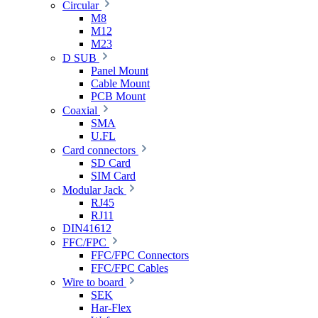
Circular
M8
M12
M23
D SUB
Panel Mount
Cable Mount
PCB Mount
Coaxial
SMA
U.FL
Card connectors
SD Card
SIM Card
Modular Jack
RJ45
RJ11
DIN41612
FFC/FPC
FFC/FPC Connectors
FFC/FPC Cables
Wire to board
SEK
Har-Flex