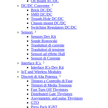
On Board AC/DC
DC/DC Converter
Brick DC/DC
SMD DC/DC
Trough-Hole DC/DC
Chassis mount DC/DC
Switching Regulators DC/DC
Sensori
Sensors Dev Kit
Sonde Rogowski
Trasduttori di corrente
Trasduttori di tensione
Sensori ad effetto Hall
Sensori di Corrente
Interface ICs
Interface ICs Dev Kit
IoT and Wireless Modules
Discreti di Alta Potenza
Tiristori a Controllo di Fase
Tiristori di Media Tensione
Fast Turn Off Thyristors
Distributed Gate Thyristors
Assymmetric and pulse Thyristors
GTO
Press Pack IGBT