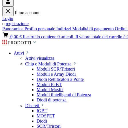
Il tuo account
Login
o
registrazione
Panoramica
Profilo personale
Indirizzi
Modalità di pagamento
Ordini
0,00 €
Il carrello contiene 0 articoli. Il valore totale del carrello è 
PRODOTTI
Attivi
Attivi visualizza
Chip e Moduli di Potenza
Moduli SCR/Tiristori
Moduli e Array Diodi
Diodi Rettificatori a Ponte
Moduli IGBT
Moduli Mosfet
Moduli iIntelligenti di Potenza
Diodi di potenza
Discreti
IGBT
MOSFET
Diodi
SCR/Tiristori