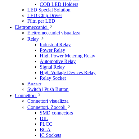
COB LED Holders
LED Special Solution
LED Chip Driver
Filtri per LED
Elettromeccanici
Elettromeccanici visualizza
Relay
Industrial Relay
Power Relay
High Power Metering Relay
Automotive Relay
Signal Relay
High Voltage Devices Relay
Relay Socket
Buzzer
Switch | Push Button
Connettori
Connettori visualizza
Connettori, Zoccoli
SMD connectors
DIL
PLCC
BGA
IC Sockets