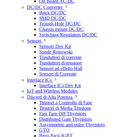
On Board AC/DC
DC/DC Converter
Brick DC/DC
SMD DC/DC
Trough-Hole DC/DC
Chassis mount DC/DC
Switching Regulators DC/DC
Sensori
Sensors Dev Kit
Sonde Rogowski
Trasduttori di corrente
Trasduttori di tensione
Sensori ad effetto Hall
Sensori di Corrente
Interface ICs
Interface ICs Dev Kit
IoT and Wireless Modules
Discreti di Alta Potenza
Tiristori a Controllo di Fase
Tiristori di Media Tensione
Fast Turn Off Thyristors
Distributed Gate Thyristors
Assymmetric and pulse Thyristors
GTO
Press Pack IGBT