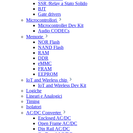
SSR /Relay a Stato Solido
BJT
Gate drivers
Microcontrollori
Microcontroller Dev Kit
Audio CODECs
Memorie
NOR Flash
NAND Flash
RAM
DDR
eMMC
FRAM
EEPROM
IoT and Wireless chip
IoT and Wireless Dev Kit
Logiche
Lineari e Analogici
Timing
Isolatori
AC/DC Converter
Enclosed AC/DC
Open Frame AC/DC
Din Rail AC/DC