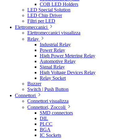
COB LED Holders
LED Special Solution
LED Chip Driver
Filtri per LED
Elettromeccanici
Elettromeccanici visualizza
Relay
Industrial Relay
Power Relay
High Power Metering Relay
Automotive Relay
Signal Relay
High Voltage Devices Relay
Relay Socket
Buzzer
Switch | Push Button
Connettori
Connettori visualizza
Connettori, Zoccoli
SMD connectors
DIL
PLCC
BGA
IC Sockets