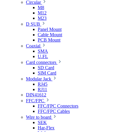
Circular
M8
M12
M23
D SUB
Panel Mount
Cable Mount
PCB Mount
Coaxial
SMA
U.FL
Card connectors
SD Card
SIM Card
Modular Jack
RJ45
RJ11
DIN41612
FFC/FPC
FFC/FPC Connectors
FFC/FPC Cables
Wire to board
SEK
Har-Flex