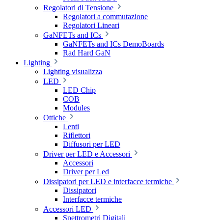
Regolatori di Tensione
Regolatori a commutazione
Regolatori Lineari
GaNFETs and ICs
GaNFETs and ICs DemoBoards
Rad Hard GaN
Lighting
Lighting visualizza
LED
LED Chip
COB
Modules
Ottiche
Lenti
Riflettori
Diffusori per LED
Driver per LED e Accessori
Accessori
Driver per Led
Dissipatori per LED e interfacce termiche
Dissipatori
Interfacce termiche
Accessori LED
Spettrometri Digitali