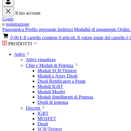
Il tuo account
Login
o
registrazione
Panoramica
Profilo personale
Indirizzi
Modalità di pagamento
Ordini
0,00 €
Il carrello contiene 0 articoli. Il valore totale del carrello è 
PRODOTTI
Attivi
Attivi visualizza
Chip e Moduli di Potenza
Moduli SCR/Tiristori
Moduli e Array Diodi
Diodi Rettificatori a Ponte
Moduli IGBT
Moduli Mosfet
Moduli iIntelligenti di Potenza
Diodi di potenza
Discreti
IGBT
MOSFET
Diodi
SCR/Tiristori