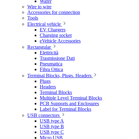
Wafer
Wire to wire
Accessories for connection
Tools
Electrical vehicle
EV Chargers
Charging socket
eVehicle Accessories
Rectangular
Elettricità
Trasmissione Dati
Pneumatica
Fibra Ottica
Terminal Blocks, Plugs. Headers
Plugs
Headers
Terminal Blocks
Multiple Level Terminal Blocks
PCB Supports and Enclosures
Label for Terminal Blocks
USB connectors
USB type A
USB type B
USB type C
Micro USB