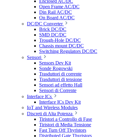
Enclosed AC/DC
Open Frame AC/DC
Din Rail AC/DC
On Board AC/DC
DC/DC Converter
Brick DC/DC
SMD DC/DC
Trough-Hole DC/DC
Chassis mount DC/DC
Switching Regulators DC/DC
Sensori
Sensors Dev Kit
Sonde Rogowski
Trasduttori di corrente
Trasduttori di tensione
Sensori ad effetto Hall
Sensori di Corrente
Interface ICs
Interface ICs Dev Kit
IoT and Wireless Modules
Discreti di Alta Potenza
Tiristori a Controllo di Fase
Tiristori di Media Tensione
Fast Turn Off Thyristors
Distributed Gate Thyristors