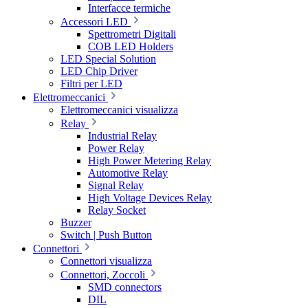
Interfacce termiche
Accessori LED
Spettrometri Digitali
COB LED Holders
LED Special Solution
LED Chip Driver
Filtri per LED
Elettromeccanici
Elettromeccanici visualizza
Relay
Industrial Relay
Power Relay
High Power Metering Relay
Automotive Relay
Signal Relay
High Voltage Devices Relay
Relay Socket
Buzzer
Switch | Push Button
Connettori
Connettori visualizza
Connettori, Zoccoli
SMD connectors
DIL