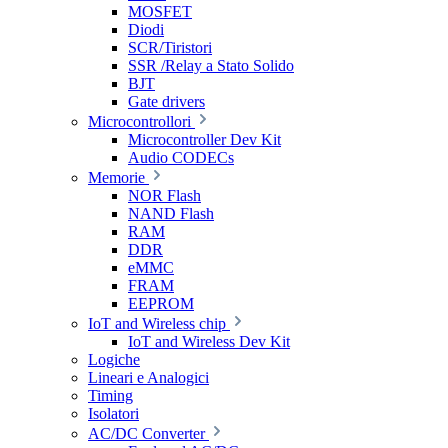
MOSFET
Diodi
SCR/Tiristori
SSR /Relay a Stato Solido
BJT
Gate drivers
Microcontrollori
Microcontroller Dev Kit
Audio CODECs
Memorie
NOR Flash
NAND Flash
RAM
DDR
eMMC
FRAM
EEPROM
IoT and Wireless chip
IoT and Wireless Dev Kit
Logiche
Lineari e Analogici
Timing
Isolatori
AC/DC Converter