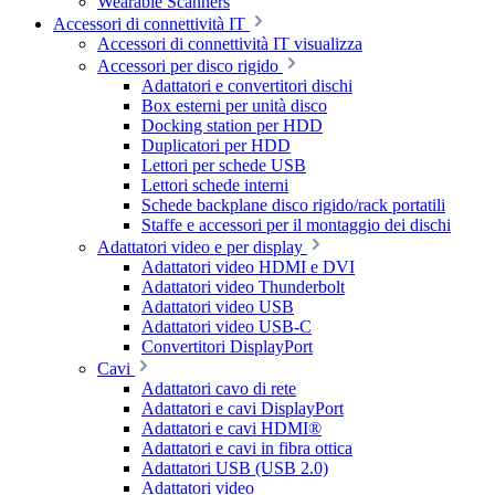
Wearable Scanners
Accessori di connettività IT
Accessori di connettività IT visualizza
Accessori per disco rigido
Adattatori e convertitori dischi
Box esterni per unità disco
Docking station per HDD
Duplicatori per HDD
Lettori per schede USB
Lettori schede interni
Schede backplane disco rigido/rack portatili
Staffe e accessori per il montaggio dei dischi
Adattatori video e per display
Adattatori video HDMI e DVI
Adattatori video Thunderbolt
Adattatori video USB
Adattatori video USB-C
Convertitori DisplayPort
Cavi
Adattatori cavo di rete
Adattatori e cavi DisplayPort
Adattatori e cavi HDMI®
Adattatori e cavi in fibra ottica
Adattatori USB (USB 2.0)
Adattatori video