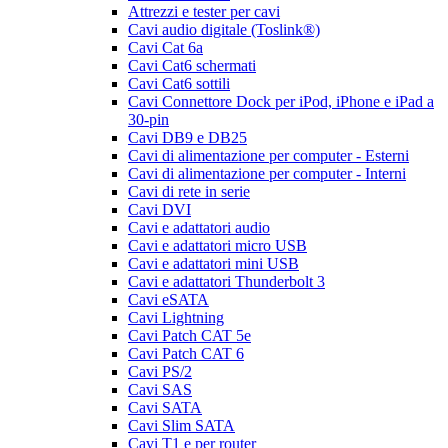
Attrezzi e tester per cavi
Cavi audio digitale (Toslink®)
Cavi Cat 6a
Cavi Cat6 schermati
Cavi Cat6 sottili
Cavi Connettore Dock per iPod, iPhone e iPad a
30-pin
Cavi DB9 e DB25
Cavi di alimentazione per computer - Esterni
Cavi di alimentazione per computer - Interni
Cavi di rete in serie
Cavi DVI
Cavi e adattatori audio
Cavi e adattatori micro USB
Cavi e adattatori mini USB
Cavi e adattatori Thunderbolt 3
Cavi eSATA
Cavi Lightning
Cavi Patch CAT 5e
Cavi Patch CAT 6
Cavi PS/2
Cavi SAS
Cavi SATA
Cavi Slim SATA
Cavi T1 e per router