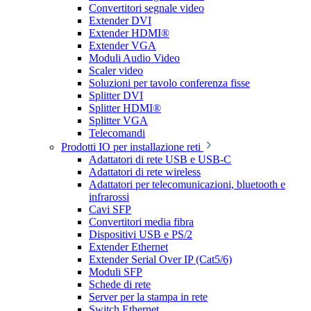
Convertitori segnale video
Extender DVI
Extender HDMI®
Extender VGA
Moduli Audio Video
Scaler video
Soluzioni per tavolo conferenza fisse
Splitter DVI
Splitter HDMI®
Splitter VGA
Telecomandi
Prodotti IO per installazione reti
Adattatori di rete USB e USB-C
Adattatori di rete wireless
Adattatori per telecomunicazioni, bluetooth e
infrarossi
Cavi SFP
Convertitori media fibra
Dispositivi USB e PS/2
Extender Ethernet
Extender Serial Over IP (Cat5/6)
Moduli SFP
Schede di rete
Server per la stampa in rete
Switch Ethernet