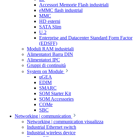
Accessori Memorie Flash industriali
eMMC flash industrial
MMC
HD esterni
SATA Slim
U.2
Enterprise and Datacenter Standard Form Factor
(EDSFF)
Moduli RAM industriali
Alimentatori Barra DIN
Alimentatori IPC
Gruppi di continuità
System on Module
uGEA
EDIM
SMARC
SOM Starter Kit
SOM Accessories
COMe
SBC
Networking | communication
Networking | communication visualizza
Industrial Ethernet switch
Industrial wireless device