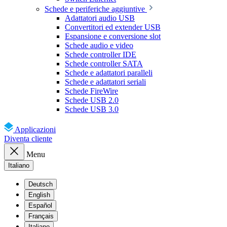
Schede e periferiche aggiuntive
Adattatori audio USB
Convertitori ed extender USB
Espansione e conversione slot
Schede audio e video
Schede controller IDE
Schede controller SATA
Schede e adattatori paralleli
Schede e adattatori seriali
Schede FireWire
Schede USB 2.0
Schede USB 3.0
Applicazioni
Diventa cliente
Menu
Italiano
Deutsch
English
Español
Français
Italiano