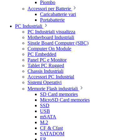
Piombo
Accessori per Batterie
Caricabatterie vari
Portabatterie
PC Industriali
PC Industriali visualizza
Motherboard Industriali
Single Board Computer (SBC)
Computer On Module
PC Embedded
Panel PC e Monitor
Tablet PC Rugged
Chassis Industriali
Accessori PC Industrial
Sistemi Operativi
Memorie Flash industriali
SD Card memories
MicroSD Card memories
SSD
USB
mSATA
M.2
CF & Cfast
SATADOM
EP