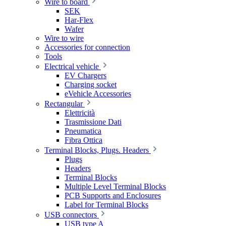
Wire to board
SEK
Har-Flex
Wafer
Wire to wire
Accessories for connection
Tools
Electrical vehicle
EV Chargers
Charging socket
eVehicle Accessories
Rectangular
Elettricità
Trasmissione Dati
Pneumatica
Fibra Ottica
Terminal Blocks, Plugs. Headers
Plugs
Headers
Terminal Blocks
Multiple Level Terminal Blocks
PCB Supports and Enclosures
Label for Terminal Blocks
USB connectors
USB type A