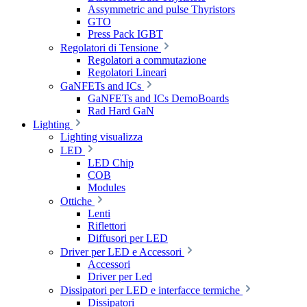
Assymmetric and pulse Thyristors
GTO
Press Pack IGBT
Regolatori di Tensione
Regolatori a commutazione
Regolatori Lineari
GaNFETs and ICs
GaNFETs and ICs DemoBoards
Rad Hard GaN
Lighting
Lighting visualizza
LED
LED Chip
COB
Modules
Ottiche
Lenti
Riflettori
Diffusori per LED
Driver per LED e Accessori
Accessori
Driver per Led
Dissipatori per LED e interfacce termiche
Dissipatori