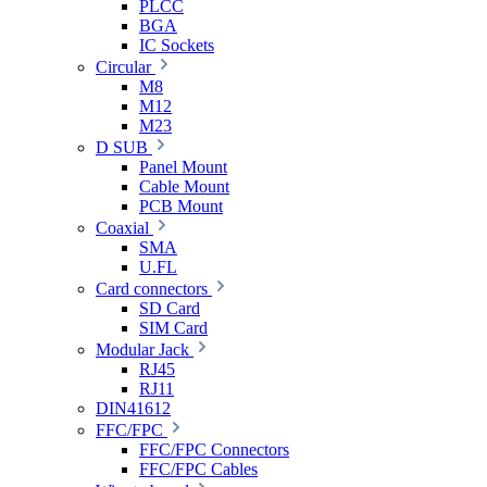
PLCC
BGA
IC Sockets
Circular
M8
M12
M23
D SUB
Panel Mount
Cable Mount
PCB Mount
Coaxial
SMA
U.FL
Card connectors
SD Card
SIM Card
Modular Jack
RJ45
RJ11
DIN41612
FFC/FPC
FFC/FPC Connectors
FFC/FPC Cables