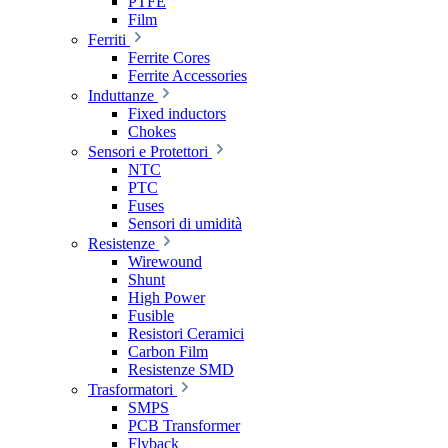
PTFE
Film
Ferriti
Ferrite Cores
Ferrite Accessories
Induttanze
Fixed inductors
Chokes
Sensori e Protettori
NTC
PTC
Fuses
Sensori di umidità
Resistenze
Wirewound
Shunt
High Power
Fusible
Resistori Ceramici
Carbon Film
Resistenze SMD
Trasformatori
SMPS
PCB Transformer
Flyback