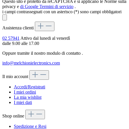
Questo sito è protetto da reCAPTCHA e si applicano le Norme sulla
privacy e
di Google
Termini di servizio
.
i campi contrassegnati con un asterisco (*) sono campi obbligatori
Assistenza clienti
02 57941
Attivo dal lunedi al venerdì
dalle 9.00 alle 17.00
Oppure tramite il nostro modulo di contatto
.
info@melchionielectronics.com
Il mio account
Accedi/Registrati
I miei ordini
La mia wishlist
I miei dati
Shop online
Spedizione e Resi