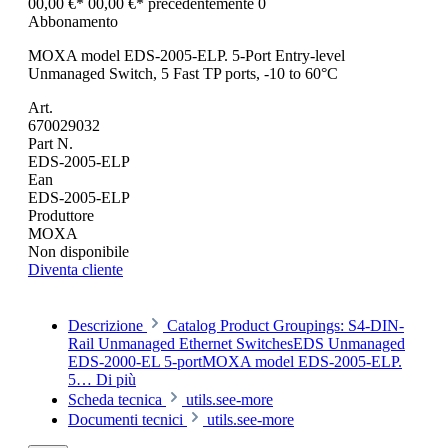
00,00 €*
00,00 €*
precedentemente 0
Abbonamento
MOXA model EDS-2005-ELP. 5-Port Entry-level
Unmanaged Switch, 5 Fast TP ports, -10 to 60°C
Art.
670029032
Part N.
EDS-2005-ELP
Ean
EDS-2005-ELP
Produttore
MOXA
Non disponibile
Diventa cliente
Descrizione
Catalog Product Groupings: S4-DIN-
Rail Unmanaged Ethernet SwitchesEDS Unmanaged
EDS-2000-EL 5-portMOXA model EDS-2005-ELP.
5…
Di più
Scheda tecnica
utils.see-more
Documenti tecnici
utils.see-more