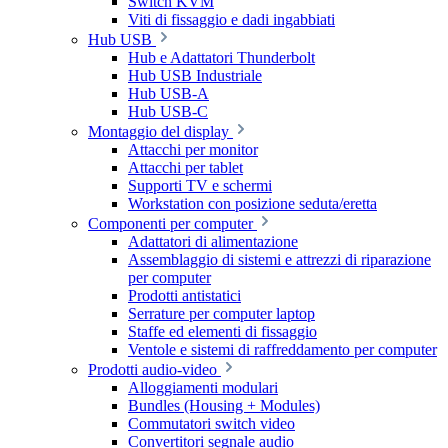
Switch KVM
Viti di fissaggio e dadi ingabbiati
Hub USB
Hub e Adattatori Thunderbolt
Hub USB Industriale
Hub USB-A
Hub USB-C
Montaggio del display
Attacchi per monitor
Attacchi per tablet
Supporti TV e schermi
Workstation con posizione seduta/eretta
Componenti per computer
Adattatori di alimentazione
Assemblaggio di sistemi e attrezzi di riparazione
per computer
Prodotti antistatici
Serrature per computer laptop
Staffe ed elementi di fissaggio
Ventole e sistemi di raffreddamento per computer
Prodotti audio-video
Alloggiamenti modulari
Bundles (Housing + Modules)
Commutatori switch video
Convertitori segnale audio