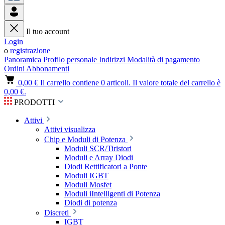
Il tuo account
Login
o
registrazione
Panoramica
Profilo personale
Indirizzi
Modalità di pagamento
Ordini
Abbonamenti
0,00 €
Il carrello contiene 0 articoli. Il valore totale del carrello è
0,00 €.
PRODOTTI
Attivi
Attivi visualizza
Chip e Moduli di Potenza
Moduli SCR/Tiristori
Moduli e Array Diodi
Diodi Rettificatori a Ponte
Moduli IGBT
Moduli Mosfet
Moduli iIntelligenti di Potenza
Diodi di potenza
Discreti
IGBT