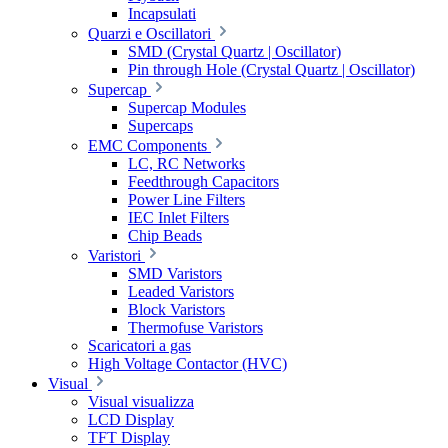
Incapsulati
Quarzi e Oscillatori
SMD (Crystal Quartz | Oscillator)
Pin through Hole (Crystal Quartz | Oscillator)
Supercap
Supercap Modules
Supercaps
EMC Components
LC, RC Networks
Feedthrough Capacitors
Power Line Filters
IEC Inlet Filters
Chip Beads
Varistori
SMD Varistors
Leaded Varistors
Block Varistors
Thermofuse Varistors
Scaricatori a gas
High Voltage Contactor (HVC)
Visual
Visual visualizza
LCD Display
TFT Display