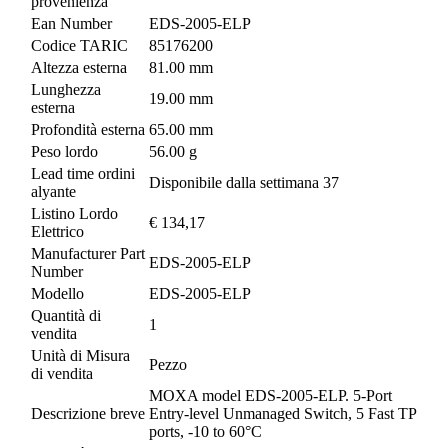
provenienza
Ean Number
EDS-2005-ELP
Codice TARIC
85176200
Altezza esterna
81.00 mm
Lunghezza
19.00 mm
esterna
Profondità esterna
65.00 mm
Peso lordo
56.00 g
Lead time ordini
Disponibile dalla settimana 37
alyante
Listino Lordo
€ 134,17
Elettrico
Manufacturer Part
EDS-2005-ELP
Number
Modello
EDS-2005-ELP
Quantità di
1
vendita
Unità di Misura
Pezzo
di vendita
MOXA model EDS-2005-ELP. 5-Port
Descrizione breve
Entry-level Unmanaged Switch, 5 Fast TP
ports, -10 to 60°C