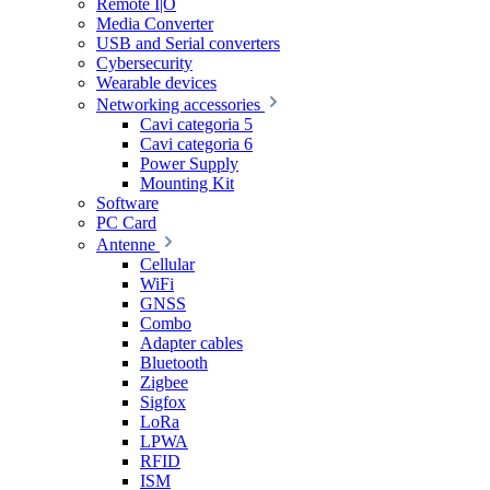
Remote I|O
Media Converter
USB and Serial converters
Cybersecurity
Wearable devices
Networking accessories
Cavi categoria 5
Cavi categoria 6
Power Supply
Mounting Kit
Software
PC Card
Antenne
Cellular
WiFi
GNSS
Combo
Adapter cables
Bluetooth
Zigbee
Sigfox
LoRa
LPWA
RFID
ISM