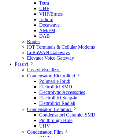
Tetra
UHF
VHF/Ermes
Iridium
Decawave
AM/FM
DAB
Router
IOT Terminals & Cellular Modems
LoRaWAN Gateways
Elevator Voice Gateway
Passivi
Passivi visualizza
Condensatori Elettrolitici
Polimeri e Ibridi
Elettrolitici SMD
Electrolytic Accessories
Electrolitici Snap-in
Elettrolitici Radiali
Condensatori Ceramici
Condensatori Ceramici SMD
Pin through Hole
UHV
Condensatori Film