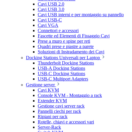
Cavi USB 2.0
Cavi USB 3.0
Cavi USB interni e per montaggio su pannello
Cavi USB-C
Cavi VGA
Connettori e accessori
Fascette ed Elementi di Fissaggio Cavi
Prese a muro e spine per reti
Quadri prese e piastre a parete
Soluzioni di Instradamento dei Cavi
Docking Stations Universali per Laptop
Thunderbolt Docking Stations
USB-A Docking Stations
USB-C Docking Stations
USB-C Multiport Adapters
Gestione server
Cavi KVM
Console KVM - Montaggio a rack
Extender KVM
Gestione cavi server rack
Pannelli ciechi per rack
Ripiani per rack
Rotelle, chiavi e accessori vari
Server-Rack